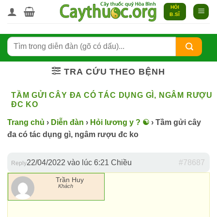
Bỏ
HỎI
B.SĨ
qua
nội
dung
TRA CỨU THEO BỆNH
TẦM GỬI CÂY ĐA CÓ TÁC DỤNG GÌ, NGÂM RƯỢU
ĐC KO
Trang chủ
›
Diễn đàn
›
Hỏi lương y ? ☯️
›
Tầm gửi cây
đa có tác dụng gì, ngâm rượu đc ko
22/04/2022 vào lúc 6:21 Chiều
#78687
Reply
Trần Huy
Khách