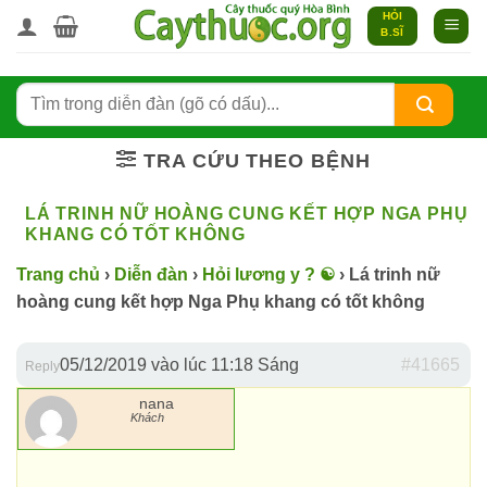
Bỏ
HỎI
B.SĨ
qua
nội
dung
TRA CỨU THEO BỆNH
LÁ TRINH NỮ HOÀNG CUNG KẾT HỢP NGA PHỤ
KHANG CÓ TỐT KHÔNG
Trang chủ
›
Diễn đàn
›
Hỏi lương y ? ☯️
›
Lá trinh nữ
hoàng cung kết hợp Nga Phụ khang có tốt không
05/12/2019 vào lúc 11:18 Sáng
#41665
Reply
nana
Khách