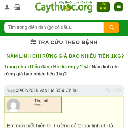
Bỏ
HỎI
B.SĨ
qua
nội
dung
TRA CỨU THEO BỆNH
NẤM LINH CHI RỪNG GIÁ BAO NHIÊU TIỀN 1KG?
Trang chủ
›
Diễn đàn
›
Hỏi lương y ? ☯️
›
Nấm linh chi
rừng giá bao nhiêu tiền 1kg?
09/02/2019 vào lúc 5:59 Chiều
#21429
Reply
Thọ mil
Khách
Em mới biết hiện thị trường có 2 loại linh chi là