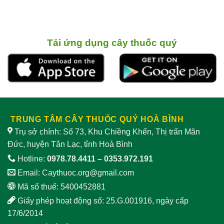
Tải ứng dụng cây thuốc quý
TRUNG TÂM CÂY THUỐC QUÝ HOÀ BÌNH
Trụ sở chính: Số 73, Khu Chiềng Khến, Thị trấn Mãn
Đức, huyện Tân Lạc, tỉnh Hoà Bình
Hotline:
0978.78.4411
–
0353.972.191
Email:
Caythuoc.org@gmail.com
Mã số thuế: 5400452881
Giấy phép hoạt động số: 25.G.001916, ngày cấp
17/6/2014