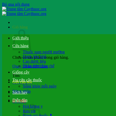
Bỏ qua nội dung
Giỏ hàng
Giới thiệu
Cửa hàng
Thuốc nam người mường
Dược liệu khô
Chưa có sản phẩm trong giỏ hàng.
Cao dược liệu
Thảo dược bào chế
Quay trở lại cửa hàng
Giống cây
Tìm:
Tra cứu cây thuốc
Gửi câu hỏi
Sống khỏe mỗi ngày
Đăng nhập
Sách hay
Diễn đàn
0
VND
Hỏi lương y
Rao vặt
Đánh giá thuốc 💊