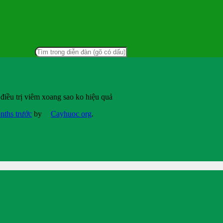
điều trị viêm xoang sao ko hiệu quả
nths trước
by
Cayhuoc org
.