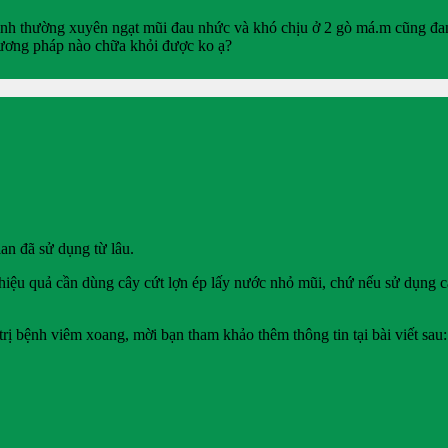
ình thường xuyên ngạt mũi đau nhức và khó chịu ở 2 gò má.m cũng đan
hương pháp nào chữa khỏi được ko ạ?
an đã sử dụng từ lâu.
hiệu quả cần dùng cây cứt lợn ép lấy nước nhỏ mũi, chứ nếu sử dụng 
 trị bệnh viêm xoang, mời bạn tham khảo thêm thông tin tại bài viết sau: