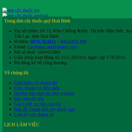
Trung tâm cây thuốc quý Hoà Bình
Trụ sở chính: Số 73, Khu Chiềng Khến, Thị trấn Mãn Đức, hu
Tân Lạc, tỉnh Hoà Bình
Hotline:
0978.78.4411
–
0353.972.191
Email:
Caythuoc.org@gmail.com
Mã số thuế: 5400452881
Giấy phép hoạt động số: 25.G.001916, ngày cấp 17/6/2014
Đã đăng ký bộ công thương.
Về chúng tôi
Giới thiệu về chúng tôi
Điều khoản và điều kiện
Hướng dẫn thao tác trên website
Bảo mật dữ liệu
Giá Cước và vận chuyển
Bản đồ Trung tâm cây thuốc quý
Liên hệ với chúng tôi
LỊCH LÀM VIỆC