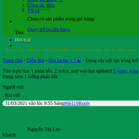
Cộng tác viên
Tất cả
Chưa có sản phẩm trong giỏ hàng.
Quay trở lại cửa hàng
Tìm:
Hỏi b.sĩ
Dùng cây cứt lợn xông hơi điều trị viêm xoang sao ko hiệu quả
Trang chủ
›
Diễn đàn
›
Hỏi lương y ? ☯️
›
Dùng cây cứt lợn xông hơi 
This topic has 1 phản hồi, 2 voice, and was last updated
5 years, 4 mo
Đang xem 1 luồng phản hồi
Người viết
Bài viết
31/03/2021 vào lúc 9:55 Sáng
#66119
Reply
Nguyễn Thị Lan
Khách