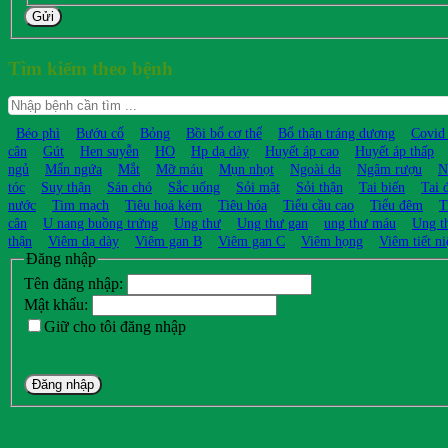
Gửi
Tìm kiếm theo bệnh
Béo phì
Bướu cổ
Bỏng
Bồi bổ cơ thể
Bổ thận tráng dương
Covid
cân
Gút
Hen suyễn
HO
Hp dạ dày
Huyết áp cao
Huyết áp thấp
ngủ
Mẩn ngứa
Mắt
Mỡ máu
Mụn nhọt
Ngoài da
Ngâm rượu
N
tóc
Suy thận
Sán chó
Sắc uống
Sỏi mật
Sỏi thận
Tai biến
Tai 
nước
Tim mạch
Tiêu hoá kém
Tiêu hóa
Tiểu cầu cao
Tiểu đêm
T
cân
U nang buồng trứng
Ung thư
Ung thư gan
ung thư máu
Ung t
thận
Viêm dạ dày
Viêm gan B
Viêm gan C
Viêm họng
Viêm tiết ni
Đăng nhập
Tên đăng nhập:
Mật khẩu:
Giữ cho tôi đăng nhập
Đăng nhập