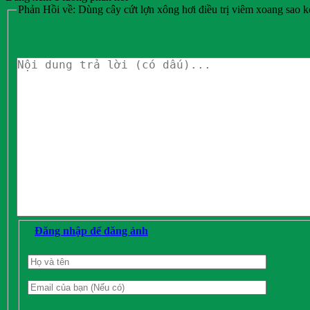
Phản Hồi về: Dùng cây cứt lợn xông hơi điều trị viêm xoang sao k
Đăng nhập để đăng ảnh