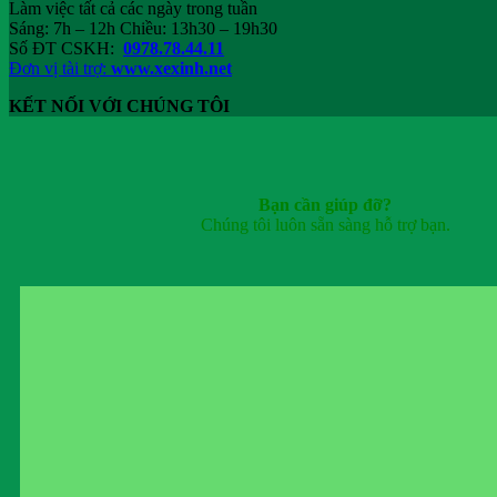
Làm việc tất cả các ngày trong tuần
Sáng: 7h – 12h Chiều: 13h30 – 19h30
Số ĐT CSKH:
0978.78.44.11
Đơn vị tài trợ:
www.xexinh.net
KẾT NỐI VỚI CHÚNG TÔI
Bạn cần giúp đỡ?
Chúng tôi luôn sẵn sàng hỗ trợ bạn.