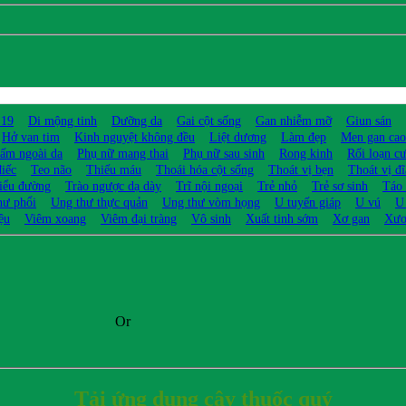
 19
Di mộng tinh
Dưỡng da
Gai cột sống
Gan nhiễm mỡ
Giun sán
Hở van tim
Kinh nguyệt không đều
Liệt dương
Làm đẹp
Men gan cao
ấm ngoài da
Phụ nữ mang thai
Phụ nữ sau sinh
Rong kinh
Rối loạn c
điếc
Teo não
Thiếu máu
Thoái hóa cột sống
Thoát vị bẹn
Thoát vị đ
iểu đường
Trào ngược dạ dày
Trĩ nội ngoại
Trẻ nhỏ
Trẻ sơ sinh
Táo
hư phổi
Ung thư thực quản
Ung thư vòm họng
U tuyến giáp
U vú
U
ệu
Viêm xoang
Viêm đại tràng
Vô sinh
Xuất tinh sớm
Xơ gan
Xươ
Or
Tải ứng dụng cây thuốc quý