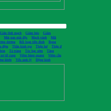
Giãn tĩnh mạch
Giảm béo
Giảm
Mát gan giải độc
Mạch vành
Mất
ương dương
Rối loạn tiền đình
Rụng
ĩa đệm
Thần kinh tọa
Thận hư
Thận ứ
 bón
Tá tràng
Tóc bạc sớm
Tăng
 xơ tử cung
Viêm bàng quang
Viêm cầu
ng khớp
Yếu sinh lý
Động kinh