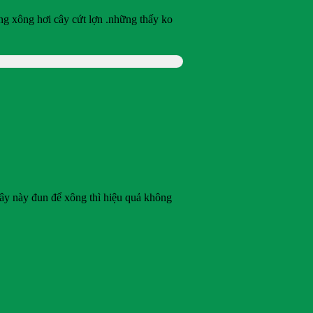
g xông hơi cây cứt lợn .những thấy ko
cây này đun để xông thì hiệu quả không