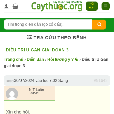
Bỏ
HỎI
B.SĨ
qua
nội
dung
TRA CỨU THEO BỆNH
ĐIỀU TRỊ U GAN GIAI ĐOẠN 3
Trang chủ
›
Diễn đàn
›
Hỏi lương y ? ☯️
›
Điều trị U Gan
giai đoạn 3
30/07/2024 vào lúc 7:02 Sáng
#91643
Reply
N T Luân
Khách
Xin cho hỏi.