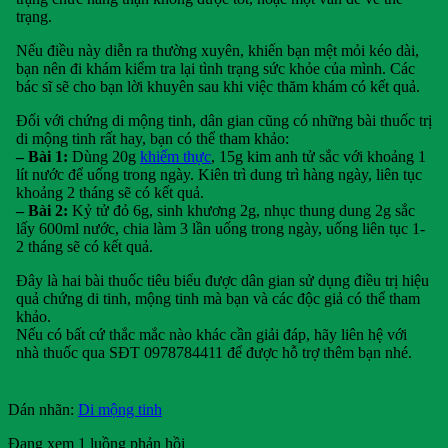
trạng.
Nếu điều này diễn ra thường xuyên, khiến bạn mệt mỏi kéo dài,
bạn nên đi khám kiểm tra lại tình trạng sức khỏe của mình. Các
bác sĩ sẽ cho bạn lời khuyên sau khi việc thăm khám có kết quả.
Đối với chứng di mộng tinh, dân gian cũng có những bài thuốc trị
di mộng tinh rất hay, bạn có thể tham khảo:
– Bài 1:
Dùng 20g
khiếm thực
, 15g kim anh tử sắc với khoảng 1
lít nước để uống trong ngày. Kiên trì dung trì hàng ngày, liên tục
khoảng 2 tháng sẽ có kết quả.
– Bài 2:
Kỷ tử đỏ 6g, sinh khương 2g, nhục thung dung 2g sắc
lấy 600ml nước, chia làm 3 lần uống trong ngày, uống liên tục 1-
2 tháng sẽ có kết quả.
Đây là hai bài thuốc tiêu biểu được dân gian sử dụng điều trị hiệu
quả chứng di tinh, mộng tinh mà bạn và các độc giả có thể tham
khảo.
Nếu có bất cứ thắc mắc nào khác cần giải đáp, hãy liên hệ với
nhà thuốc qua SĐT 0978784411 để được hỗ trợ thêm bạn nhé.
Dán nhãn:
Di mộng tinh
Đang xem 1 luồng phản hồi