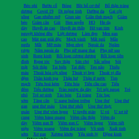
Béo phì
Bướu cổ
Bỏng
Bồi bổ cơ thể
Bổ thận tráng
dương
Covid 19
Di mộng tinh
Dưỡng da
Gai cột
sống
Gan nhiễm mỡ
Giun sán
Giãn tĩnh mạch
Giảm
béo
Giảm cân
Gút
Hen suyễn
HO
Hp dạ
dày
Huyết áp cao
Huyết áp thấp
Hở van tim
Kinh
nguyệt không đều
Liệt dương
Làm đẹp
Men gan
cao
Mát gan giải độc
Mạch vành
Mất ngủ
Mẩn
ngứa
Mắt
Mỡ máu
Mụn nhọt
Ngoài da
Ngâm
rượu
Nấm ngoài da
Phụ nữ mang thai
Phụ nữ sau
sinh
Rong kinh
Rối loạn cương dương
Rối loạn tiền
đình
Rụng tóc
Suy thận
Sán chó
Sắc uống
Sỏi
mật
Sỏi thận
Tai biến
Tai điếc
Teo não
Thiếu
máu
Thoái hóa cột sống
Thoát vị bẹn
Thoát vị đĩa
đệm
Thần kinh tọa
Thận hư
Thận ứ nước
Tim
mạch
Tiêu hoá kém
Tiêu hóa
Tiểu cầu cao
Tiểu
đêm
Tiểu đường
Trào ngược dạ dày
Trĩ nội ngoại
Trẻ
nhỏ
Trẻ sơ sinh
Táo bón
Tá tràng
Tóc bạc
sớm
Tăng cân
U nang buồng trứng
Ung thư
Ung thư
gan
ung thư máu
Ung thư phổi
Ung thư thực
quản
Ung thư vòm họng
U tuyến giáp
U vú
U xơ tử
cung
Viêm bàng quang
Viêm cầu thận
Viêm dạ
dày
Viêm gan B
Viêm gan C
Viêm họng
Viêm tiết
niệu
Viêm xoang
Viêm đại tràng
Vô sinh
Xuất tinh
sớm
Xơ gan
Xương khớp
Yếu sinh lý
Động kinh