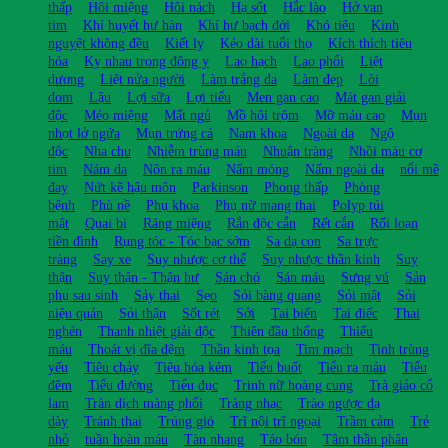
thấp
Hôi miệng
Hôi nách
Hạ sốt
Hắc lào
Hở van
tim
Khí huyết hư hàn
Khí hư bạch đới
Khó tiêu
Kinh
nguyệt không đều
Kiết lỵ
Kéo dài tuổi thọ
Kích thích tiêu
hóa
Kỵ nhau trong đông y
Lao hạch
Lao phổi
Liệt
dương
Liệt nửa người
Làm trắng da
Làm đẹp
Lòi
dom
Lậu
Lợi sữa
Lợi tiểu
Men gan cao
Mát gan giải
độc
Méo miệng
Mất ngủ
Mồ hôi trộm
Mỡ máu cao
Mụn
nhọt lở ngứa
Mụn trứng cá
Nam khoa
Ngoài da
Ngộ
độc
Nha chu
Nhiễm trùng máu
Nhuận tràng
Nhồi máu cơ
tim
Nám da
Nôn ra máu
Nấm móng
Nấm ngoài da
nổi mề
đay
Nứt kẽ hậu môn
Parkinson
Phong thấp
Phòng
bệnh
Phù nề
Phụ khoa
Phụ nữ mang thai
Polyp túi
mật
Quai bị
Răng miệng
Rắn độc cắn
Rết cắn
Rối loạn
tiền đình
Rụng tóc - Tóc bạc sớm
Sa dạ con
Sa trực
tràng
Say xe
Suy nhược cơ thể
Suy nhược thần kinh
Suy
thận
Suy thận - Thận hư
Sán chó
Sán máu
Sưng vú
Sản
phụ sau sinh
Sảy thai
Sẹo
Sỏi bàng quang
Sỏi mật
Sỏi
niệu quản
Sỏi thận
Sốt rét
Sởi
Tai biến
Tai điếc
Thai
nghén
Thanh nhiệt giải độc
Thiên đầu thống
Thiếu
máu
Thoát vị đĩa đệm
Thần kinh tọa
Tim mạch
Tinh trùng
yếu
Tiêu chảy
Tiêu hóa kém
Tiểu buốt
Tiểu ra máu
Tiểu
đêm
Tiểu đường
Tiểu đục
Trinh nữ hoàng cung
Trà giảo cổ
lam
Tràn dịch màng phổi
Tràng nhạc
Trào ngược dạ
dày
Tránh thai
Trúng gió
Trĩ nội trĩ ngoại
Trầm cảm
Trẻ
nhỏ
tuần hoàn máu
Tàn nhang
Táo bón
Tâm thần phân