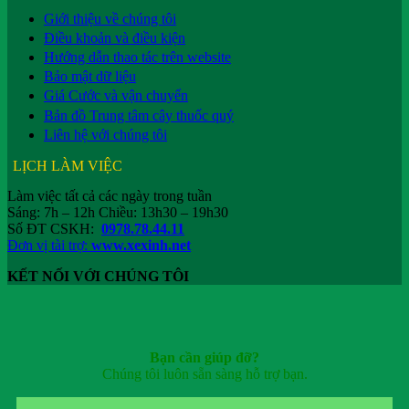
Giới thiệu về chúng tôi
Điều khoản và điều kiện
Hướng dẫn thao tác trên website
Bảo mật dữ liệu
Giá Cước và vận chuyển
Bản đồ Trung tâm cây thuốc quý
Liên hệ với chúng tôi
LỊCH LÀM VIỆC
Làm việc tất cả các ngày trong tuần
Sáng: 7h – 12h Chiều: 13h30 – 19h30
Số ĐT CSKH:
0978.78.44.11
Đơn vị tài trợ:
www.xexinh.net
KẾT NỐI VỚI CHÚNG TÔI
Bạn cần giúp đỡ?
Chúng tôi luôn sẵn sàng hỗ trợ bạn.