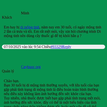
Minh
Khách
Em hay bị
di mộng tinh
, năm nay em 30 tuổi, có ngày mộng tinh
2 lần cả trưa và tối. Em rất mệt mỏi, vậy xin hỏi chương trình Di
mộng tinh nên dùng cây thuốc gì để trị khỏi hẳn ạ ?
07/10/2025 vào lúc 9:54 Chiều
#93329
Reply
Cayhuoc org
Quản lý
Chào bạn.
Bạn 30 tuổi bị di mộng tinh thường xuyên, với lứa tuổi của bạn
gặp phải tình trạng di mộng tinh là điều hoàn toàn bình thường
nếu điều này không làm ảnh hưởng đến sức khỏe của bạn.
Tuy nhiên, nhà thuốc được biết bạn gặp phải tình trạng mệt mỏi,
ảnh hưởng đến sức khỏe, đây có thể là một biểu hiện của tình
trạng chức năng thận không được tốt, hoặc một vấn đề về thể