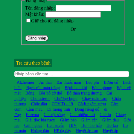
Đăng nhập
Tên đăng nhập:
Mật khẩu:
Giữ cho tôi đăng nhập
Or
Đăng nhập
Tra cứu theo bệnh
Alzheimer
An thai
Bài thuốc nam
Béo phì
Bướu cổ
Bạch
biến
Bạch cầu máu trắng
Bệnh ban khỉ
Bệnh phong
Bệnh về
mắt
Bỏng
Bồi bổ cở thể
Bổ thận tráng dương
Cai
nghiện
Cholesterol
Chướng bụng
Chảy máu cam
Chấn
thương
Chốc đầu
COVID - 19
Cách ngâm rượu
Cảm
cúm
Cầm máu
Di mộng tinh
Dong riềng đỏ
dị
ứng
Eczema
Gai cột sống
Gan nhiễm mỡ
Ghẻ lở
Giang
mai
Giải độc bia rượu
Giảm béo
Giảm cân
Giảm đau
Giời
leo
Gút - gout
Hen suyễn
HIV
Ho - hô hấp
Ho lao
Ho
ra máu
Hoàng đản
HP dạ dày
Huyết áp cao
Huyết áp