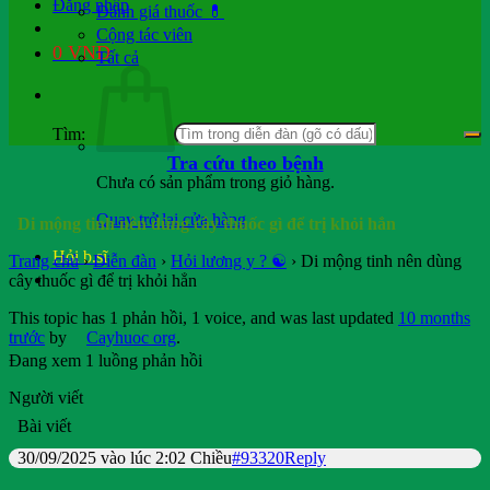
Đăng nhập
Đánh giá thuốc 💊
Cộng tác viên
0
VND
Tất cả
Tìm:
Tra cứu theo bệnh
Chưa có sản phẩm trong giỏ hàng.
Quay trở lại cửa hàng
Di mộng tinh nên dùng cây thuốc gì để trị khỏi hẳn
Hỏi b.sĩ
Trang chủ
›
Diễn đàn
›
Hỏi lương y ? ☯️
›
Di mộng tinh nên dùng
cây thuốc gì để trị khỏi hẳn
This topic has 1 phản hồi, 1 voice, and was last updated
10 months
trước
by
Cayhuoc org
.
Đang xem 1 luồng phản hồi
Người viết
Bài viết
30/09/2025 vào lúc 2:02 Chiều
#93320
Reply