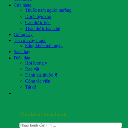
Cửa hàng
Thuốc nam người mường
Dược liệu khô
Cao dược liệu
Thảo dược bào chế
Giống cây
Tra cứu cây thuốc
Sống khỏe mỗi ngày
Sách hay
Diễn đàn
Hỏi lương y
Rao vặt
Đánh giá thuốc 💊
Cộng tác viên
Tất cả
Tìm kiếm theo bệnh