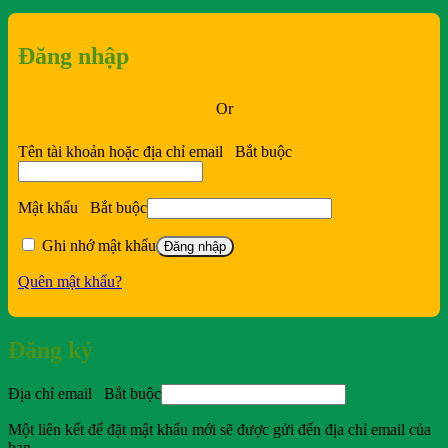
Đăng nhập
Or
Tên tài khoản hoặc địa chỉ email
Bắt buộc
Mật khẩu
Bắt buộc
Ghi nhớ mật khẩu
Đăng nhập
Quên mật khẩu?
Đăng ký
Địa chỉ email
Bắt buộc
Một liên kết để đặt mật khẩu mới sẽ được gửi đến địa chỉ email của
bạn.