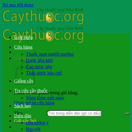
Bỏ qua nội dung
Giới thiệu
Cửa hàng
Thuốc nam người mường
Giỏ hàng
Dược liệu khô
Cao dược liệu
Thảo dược bào chế
Giống cây
Tra cứu cây thuốc
Chưa có sản phẩm trong giỏ hàng.
Sống khỏe mỗi ngày
Quay trở lại cửa hàng
Sách hay
Tìm:
Diễn đàn
Gửi câu hỏi
Hỏi lương y
Rao vặt