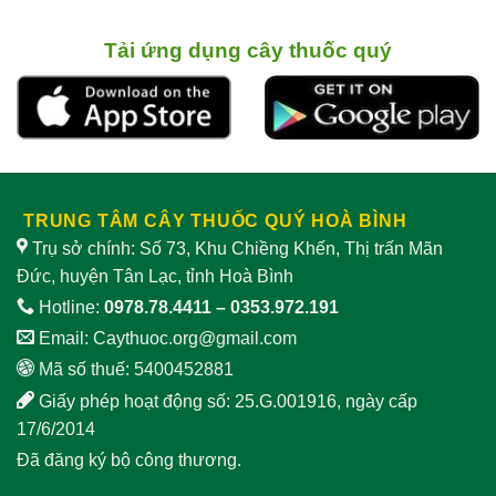
Tải ứng dụng cây thuốc quý
TRUNG TÂM CÂY THUỐC QUÝ HOÀ BÌNH
Trụ sở chính: Số 73, Khu Chiềng Khến, Thị trấn Mãn
Đức, huyện Tân Lạc, tỉnh Hoà Bình
Hotline:
0978.78.4411
–
0353.972.191
Email:
Caythuoc.org@gmail.com
Mã số thuế: 5400452881
Giấy phép hoạt động số: 25.G.001916, ngày cấp
17/6/2014
Đã đăng ký bộ công thương.