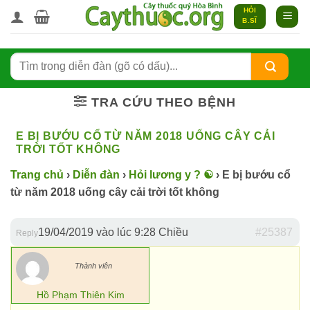
Bỏ
HỎI
B.SĨ
qua
nội
dung
TRA CỨU THEO BỆNH
E BỊ BƯỚU CỔ TỪ NĂM 2018 UỐNG CÂY CẢI
TRỜI TỐT KHÔNG
Trang chủ
›
Diễn đàn
›
Hỏi lương y ? ☯️
›
E bị bướu cổ
từ năm 2018 uống cây cải trời tốt không
19/04/2019 vào lúc 9:28 Chiều
#25387
Reply
Thành viên
Hồ Phạm Thiên Kim