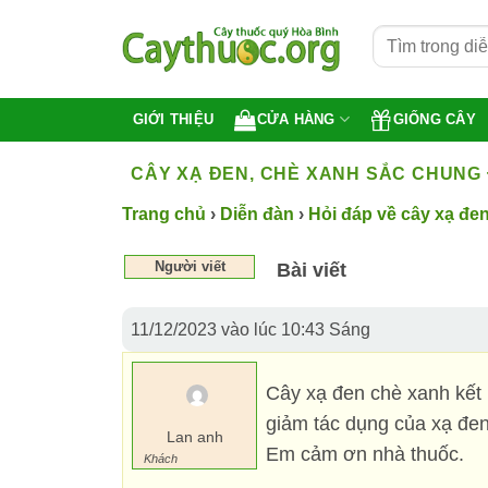
Bỏ
qua
nội
dung
CỬA HÀNG
GIỐNG CÂY
GIỚI THIỆU
CÂY XẠ ĐEN, CHÈ XANH SẮC CHUN
Trang chủ
›
Diễn đàn
›
Hỏi đáp về cây xạ đen
Người viết
Bài viết
11/12/2023 vào lúc 10:43 Sáng
Cây xạ đen chè xanh kết
giảm tác dụng của xạ đe
Lan anh
Em cảm ơn nhà thuốc.
Khách