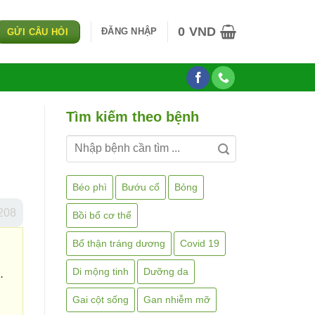
0
VND
ĐĂNG NHẬP
GỬI CÂU HỎI
Tìm kiếm theo bệnh
Béo phì
Bướu cổ
Bỏng
208
Bồi bổ cơ thể
Bổ thận tráng dương
Covid 19
Di mộng tinh
Dưỡng da
.
Gai cột sống
Gan nhiễm mỡ