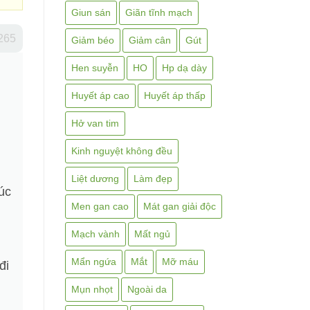
Giun sán
Giãn tĩnh mạch
265
Giảm béo
Giảm cân
Gút
Hen suyễn
HO
Hp dạ dày
Huyết áp cao
Huyết áp thấp
Hở van tim
Kinh nguyệt không đều
Liệt dương
Làm đẹp
úc
Men gan cao
Mát gan giải độc
Mạch vành
Mất ngủ
Mẩn ngứa
Mắt
Mỡ máu
đi
Mụn nhọt
Ngoài da