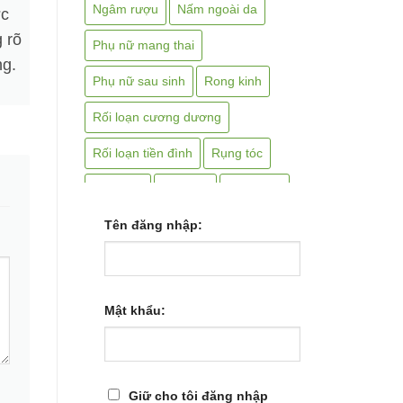
Ngâm rượu
Nấm ngoài da
ợc
 rõ
Phụ nữ mang thai
ng.
Phụ nữ sau sinh
Rong kinh
Rối loạn cương dương
Rối loạn tiền đình
Rụng tóc
Suy thận
Sán chó
Sắc uống
Sỏi mật
Tên đăng nhập:
Sỏi thận
Tai biến
Tai điếc
Teo não
Thiếu máu
Thoái hóa cột sống
Mật khẩu:
Thoát vị bẹn
Thoát vị đĩa đệm
Thần kinh tọa
Thận hư
Giữ cho tôi đăng nhập