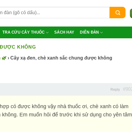
TRA CỨU CÂY THUỐC
SÁCH HAY
DIỄN ĐÀN
G ĐƯỢC KHÔNG
 🌿
›
Cây xạ đen, chè xanh sắc chung được không
#90
Reply
 hợp có được không vậy nhà thuốc ơi, chè xanh có làm
n không. Em muốn hỏi để trước khi sử dụng cho yên tâm