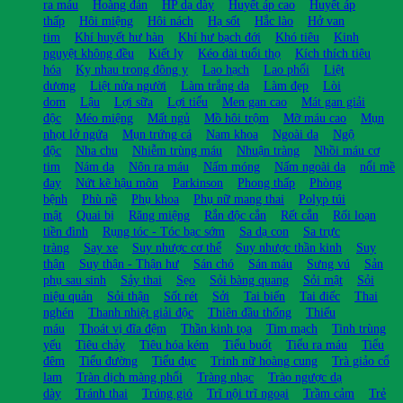
ra máu
Hoàng đản
HP dạ dày
Huyết áp cao
Huyết áp
thấp
Hôi miệng
Hôi nách
Hạ sốt
Hắc lào
Hở van
tim
Khí huyết hư hàn
Khí hư bạch đới
Khó tiêu
Kinh
nguyệt không đều
Kiết lỵ
Kéo dài tuổi thọ
Kích thích tiêu
hóa
Kỵ nhau trong đông y
Lao hạch
Lao phổi
Liệt
dương
Liệt nửa người
Làm trắng da
Làm đẹp
Lòi
dom
Lậu
Lợi sữa
Lợi tiểu
Men gan cao
Mát gan giải
độc
Méo miệng
Mất ngủ
Mồ hôi trộm
Mỡ máu cao
Mụn
nhọt lở ngứa
Mụn trứng cá
Nam khoa
Ngoài da
Ngộ
độc
Nha chu
Nhiễm trùng máu
Nhuận tràng
Nhồi máu cơ
tim
Nám da
Nôn ra máu
Nấm móng
Nấm ngoài da
nổi mề
đay
Nứt kẽ hậu môn
Parkinson
Phong thấp
Phòng
bệnh
Phù nề
Phụ khoa
Phụ nữ mang thai
Polyp túi
mật
Quai bị
Răng miệng
Rắn độc cắn
Rết cắn
Rối loạn
tiền đình
Rụng tóc - Tóc bạc sớm
Sa dạ con
Sa trực
tràng
Say xe
Suy nhược cơ thể
Suy nhược thần kinh
Suy
thận
Suy thận - Thận hư
Sán chó
Sán máu
Sưng vú
Sản
phụ sau sinh
Sảy thai
Sẹo
Sỏi bàng quang
Sỏi mật
Sỏi
niệu quản
Sỏi thận
Sốt rét
Sởi
Tai biến
Tai điếc
Thai
nghén
Thanh nhiệt giải độc
Thiên đầu thống
Thiếu
máu
Thoát vị đĩa đệm
Thần kinh tọa
Tim mạch
Tinh trùng
yếu
Tiêu chảy
Tiêu hóa kém
Tiểu buốt
Tiểu ra máu
Tiểu
đêm
Tiểu đường
Tiểu đục
Trinh nữ hoàng cung
Trà giảo cổ
lam
Tràn dịch màng phổi
Tràng nhạc
Trào ngược dạ
dày
Tránh thai
Trúng gió
Trĩ nội trĩ ngoại
Trầm cảm
Trẻ