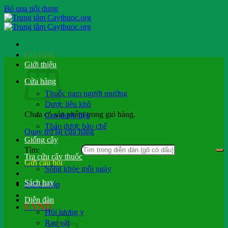
Bỏ qua nội dung
Giỏ hàng
Giới thiệu
Cửa hàng
Thuốc nam người mường
Dược liệu khô
Chưa có sản phẩm trong giỏ hàng.
Cao dược liệu
Thảo dược bào chế
Quay trở lại cửa hàng
Giống cây
Tìm:
Tra cứu cây thuốc
Gửi câu hỏi
Sống khỏe mỗi ngày
Sách hay
Đăng nhập
Diễn đàn
0
VND
Hỏi lương y
Rao vặt