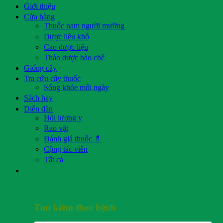
Giới thiệu
Cửa hàng
Thuốc nam người mường
Dược liệu khô
Cao dược liệu
Thảo dược bào chế
Giống cây
Tra cứu cây thuốc
Sống khỏe mỗi ngày
Sách hay
Diễn đàn
Hỏi lương y
Rao vặt
Đánh giá thuốc 💊
Cộng tác viên
Tất cả
Tìm kiếm theo bệnh