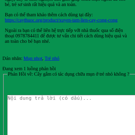
bé, trẻ sơ sinh rất hiệu quả và an toàn.
Bạn có thể tham khảo thêm cách dùng tại đây:
https://caythuoc.org/product/xuyen-tam-lien-cay-cong-cong
Ngoài ra bạn có thể liên hệ trực tiếp với nhà thuốc qua số điện
thoại 0978784411 để được tư vấn chi tiết cách dùng hiệu quả và
an toàn cho bé bạn nhé.
Dán nhãn:
Mụn nhọt
,
Trẻ nhỏ
Đang xem 1 luồng phản hồi
Phản Hồi về: Cây gắm có tác dụng chữa mụn ở trẻ nhỏ không ?