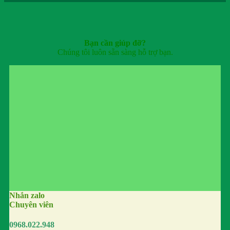
Bạn cần giúp đỡ?
Chúng tôi luôn sẵn sàng hỗ trợ bạn.
Nhắn zalo
Chuyên viên
0968.022.948