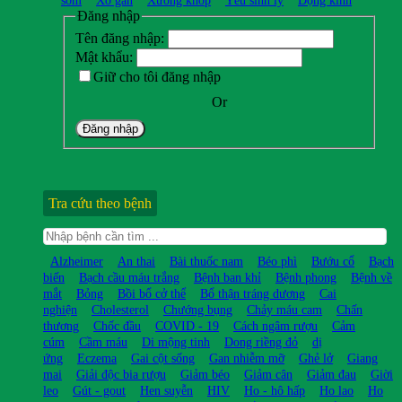
sớm
Xơ gan
Xương khớp
Yếu sinh lý
Động kinh
Đăng nhập
Tên đăng nhập:
Mật khẩu:
Giữ cho tôi đăng nhập
Or
Đăng nhập
Tra cứu theo bệnh
Alzheimer
An thai
Bài thuốc nam
Béo phì
Bướu cổ
Bạch
biến
Bạch cầu máu trắng
Bệnh ban khỉ
Bệnh phong
Bệnh về
mắt
Bỏng
Bồi bổ cở thể
Bổ thận tráng dương
Cai
nghiện
Cholesterol
Chướng bụng
Chảy máu cam
Chấn
thương
Chốc đầu
COVID - 19
Cách ngâm rượu
Cảm
cúm
Cầm máu
Di mộng tinh
Dong riềng đỏ
dị
ứng
Eczema
Gai cột sống
Gan nhiễm mỡ
Ghẻ lở
Giang
mai
Giải độc bia rượu
Giảm béo
Giảm cân
Giảm đau
Giời
leo
Gút - gout
Hen suyễn
HIV
Ho - hô hấp
Ho lao
Ho