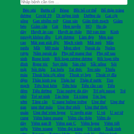
Béo phì
Bướu cổ
Bỏng
Bồi bổ cơ thể
Bổ thận tráng
dương
Covid 19
Di mộng tinh
Dưỡng da
Gai cột
sống
Gan nhiễm mỡ
Giun sán
Giãn tĩnh mạch
Giảm
béo
Giảm cân
Gút
Hen suyễn
HO
Hp dạ
dày
Huyết áp cao
Huyết áp thấp
Hở van tim
Kinh
nguyệt không đều
Liệt dương
Làm đẹp
Men gan
cao
Mát gan giải độc
Mạch vành
Mất ngủ
Mẩn
ngứa
Mắt
Mỡ máu
Mụn nhọt
Ngoài da
Ngâm
rượu
Nấm ngoài da
Phụ nữ mang thai
Phụ nữ sau
sinh
Rong kinh
Rối loạn cương dương
Rối loạn tiền
đình
Rụng tóc
Suy thận
Sán chó
Sắc uống
Sỏi
mật
Sỏi thận
Tai biến
Tai điếc
Teo não
Thiếu
máu
Thoái hóa cột sống
Thoát vị bẹn
Thoát vị đĩa
đệm
Thần kinh tọa
Thận hư
Thận ứ nước
Tim
mạch
Tiêu hoá kém
Tiêu hóa
Tiểu cầu cao
Tiểu
đêm
Tiểu đường
Trào ngược dạ dày
Trĩ nội ngoại
Trẻ
nhỏ
Trẻ sơ sinh
Táo bón
Tá tràng
Tóc bạc
sớm
Tăng cân
U nang buồng trứng
Ung thư
Ung thư
gan
ung thư máu
Ung thư phổi
Ung thư thực
quản
Ung thư vòm họng
U tuyến giáp
U vú
U xơ tử
cung
Viêm bàng quang
Viêm cầu thận
Viêm dạ
dày
Viêm gan B
Viêm gan C
Viêm họng
Viêm tiết
niệu
Viêm xoang
Viêm đại tràng
Vô sinh
Xuất tinh