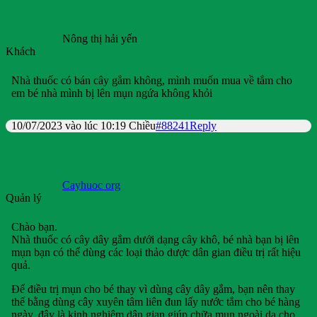
Nông thị hải yến
Khách
Nhà thuốc có bán cây gắm không, mình muốn mua về tắm cho
em bé nhà mình bị lên mụn ngứa không khỏi
10/07/2023 vào lúc 10:19 Chiều
#88241
Reply
Cayhuoc org
Quản lý
Chào bạn.
Nhà thuốc có cây dây gắm dưới dạng cây khô, bé nhà bạn bị lên
mụn bạn có thể dùng các loại thảo dược dân gian điều trị rất hiệu
quả.
Để điều trị mụn cho bé thay vì dùng cây dây gắm, bạn nên thay
thế bằng dùng cây xuyên tâm liên đun lấy nước tắm cho bé hàng
ngày, đây là kinh nghiệm dân gian giúp chữa mụn ngoài da cho