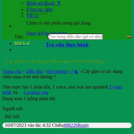
Đánh giá thuốc 💊
Cộng tác viên
Tất cả
Chưa có sản phẩm trong giỏ hàng.
Quay trở lại cửa hàng
Tìm:
Hỏi b.sĩ
Tra cứu theo bệnh
Cây gắm có tác dụng chữa mụn ở trẻ nhỏ không ?
Trang chủ
›
Diễn đàn
›
Hỏi lương y ? ☯️
›
Cây gắm có tác dụng
chữa mụn ở trẻ nhỏ không ?
This topic has 1 phản hồi, 1 voice, and was last updated
3 years
trước
by
Cayhuoc org
.
Đang xem 1 luồng phản hồi
Người viết
Bài viết
10/07/2023 vào lúc 4:32 Chiều
#88226
Reply