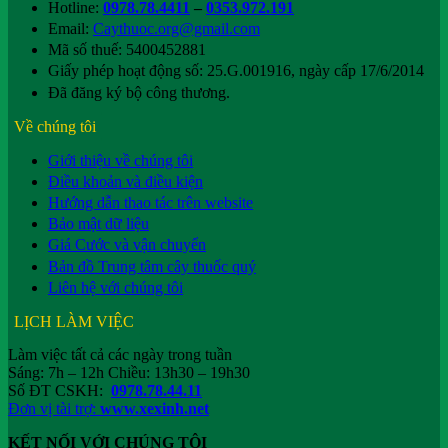
Hotline:
0978.78.4411
–
0353.972.191
Email:
Caythuoc.org@gmail.com
Mã số thuế: 5400452881
Giấy phép hoạt động số: 25.G.001916, ngày cấp 17/6/2014
Đã đăng ký bộ công thương.
Về chúng tôi
Giới thiệu về chúng tôi
Điều khoản và điều kiện
Hướng dẫn thao tác trên website
Bảo mật dữ liệu
Giá Cước và vận chuyển
Bản đồ Trung tâm cây thuốc quý
Liên hệ với chúng tôi
LỊCH LÀM VIỆC
Làm việc tất cả các ngày trong tuần
Sáng: 7h – 12h Chiều: 13h30 – 19h30
Số ĐT CSKH:
0978.78.44.11
Đơn vị tài trợ:
www.xexinh.net
KẾT NỐI VỚI CHÚNG TÔI