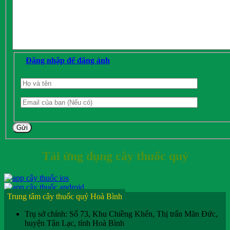
Đăng nhập để đăng ảnh
Gửi
Tải ứng dụng cây thuốc quý
Trung tâm cây thuốc quý Hoà Bình
Trụ sở chính: Số 73, Khu Chiềng Khến, Thị trấn Mãn Đức,
huyện Tân Lạc, tỉnh Hoà Bình