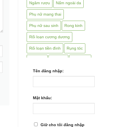
Ngâm rượu
Nấm ngoài da
Phụ nữ mang thai
Phụ nữ sau sinh
Rong kinh
Rối loạn cương dương
Rối loạn tiền đình
Rụng tóc
Suy thận
Sán chó
Sắc uống
Sỏi mật
Tên đăng nhập:
Sỏi thận
Tai biến
Tai điếc
Teo não
Thiếu máu
Thoái hóa cột sống
Mật khẩu:
Thoát vị bẹn
Thoát vị đĩa đệm
Thần kinh tọa
Thận hư
Giữ cho tôi đăng nhập