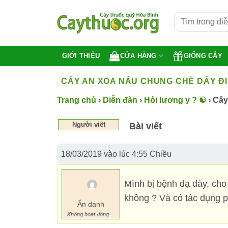
Bỏ
qua
nội
dung
CỬA HÀNG
GIỐNG CÂY
GIỚI THIỆU
CÂY AN XOA NẤU CHUNG CHÈ DÂY ĐI
Trang chủ
›
Diễn đàn
›
Hỏi lương y ? ☯️
›
Cây
Người viết
Bài viết
18/03/2019 vào lúc 4:55 Chiều
Mình bị bệnh dạ dày, cho
không ? Và có tác dụng p
Ẩn danh
Không hoạt động