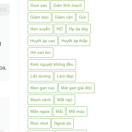
Giun sán
Giãn tĩnh mạch
151
Giảm béo
Giảm cân
Gút
Hen suyễn
HO
Hp dạ dày
Huyết áp cao
Huyết áp thấp
g
Hở van tim
Kinh nguyệt không đều
oa.
Liệt dương
Làm đẹp
Men gan cao
Mát gan giải độc
Mạch vành
Mất ngủ
Mẩn ngứa
Mắt
Mỡ máu
Mụn nhọt
Ngoài da