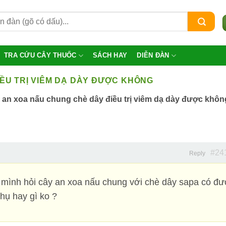
TRA CỨU CÂY THUỐC
SÁCH HAY
DIỄN ĐÀN
ỀU TRỊ VIÊM DẠ DÀY ĐƯỢC KHÔNG
 an xoa nấu chung chè dây điều trị viêm dạ dày được khôn
#24
Reply
 mình hỏi cây an xoa nấu chung với chè dây sapa có đ
hụ hay gì ko ?