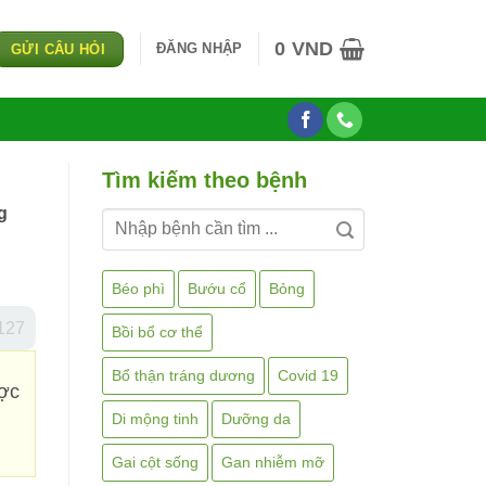
0
VND
ĐĂNG NHẬP
GỬI CÂU HỎI
Tìm kiếm theo bệnh
g
Béo phì
Bướu cổ
Bỏng
127
Bồi bổ cơ thể
Bổ thận tráng dương
Covid 19
ược
Di mộng tinh
Dưỡng da
Gai cột sống
Gan nhiễm mỡ