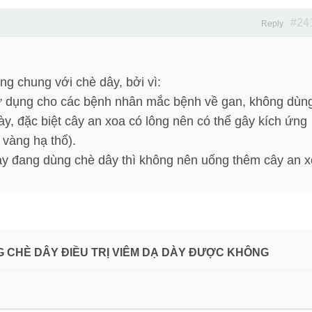
#24
Reply
g chung với chè dây, bởi vì:
ử dụng cho các bệnh nhân mắc bệnh về gan, không dùn
y, đặc biệt cây an xoa có lông nên có thể gây kích ứng
vàng hạ thổ).
dày đang dùng chè dây thì không nên uống thêm cây an x
G CHÈ DÂY ĐIỀU TRỊ VIÊM DẠ DÀY ĐƯỢC KHÔNG