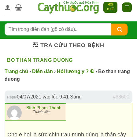
Bỏ
HỎI
B.SĨ
qua
nội
dung
TRA CỨU THEO BỆNH
BO THAN TRANG DUONG
Trang chủ
›
Diễn đàn
›
Hỏi lương y ? ☯️
›
Bo than trang
duong
04/07/2021 vào lúc 9:41 Sáng
#68600
Reply
Bình Phạm Thanh
Thành viên
Cho e hoi là sức chín trau mình dùng là thân cây