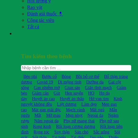
Hỏi lương y
Rao vặt
Đánh giá thuốc 💊
Cộng tác viên
Tất cả
Tìm kiếm theo bệnh
Béo phì
Bướu cổ
Bỏng
Bồi bổ cơ thể
Bổ thận tráng
dương
Covid 19
Di mộng tinh
Dưỡng da
Gai cột
sống
Gan nhiễm mỡ
Giun sán
Giãn tĩnh mạch
Giảm
béo
Giảm cân
Gút
Hen suyễn
HO
Hp dạ
dày
Huyết áp cao
Huyết áp thấp
Hở van tim
Kinh
nguyệt không đều
Liệt dương
Làm đẹp
Men gan
cao
Mát gan giải độc
Mạch vành
Mất ngủ
Mẩn
ngứa
Mắt
Mỡ máu
Mụn nhọt
Ngoài da
Ngâm
rượu
Nấm ngoài da
Phụ nữ mang thai
Phụ nữ sau
sinh
Rong kinh
Rối loạn cương dương
Rối loạn tiền
đình
Rụng tóc
Suy thận
Sán chó
Sắc uống
Sỏi
mật
Sỏi thận
Tai biến
Tai điếc
Teo não
Thiếu