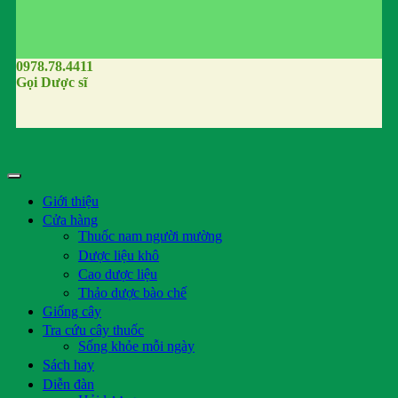
0978.78.4411
Gọi Dược sĩ
Giới thiệu
Cửa hàng
Thuốc nam người mường
Dược liệu khô
Cao dược liệu
Thảo dược bào chế
Giống cây
Tra cứu cây thuốc
Sống khỏe mỗi ngày
Sách hay
Diễn đàn