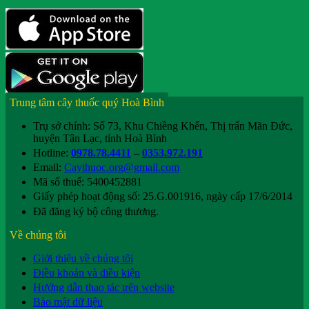
Trung tâm cây thuốc quý Hoà Bình
Trụ sở chính: Số 73, Khu Chiềng Khến, Thị trấn Mãn Đức,
huyện Tân Lạc, tỉnh Hoà Bình
Hotline:
0978.78.4411
–
0353.972.191
Email:
Caythuoc.org@gmail.com
Mã số thuế: 5400452881
Giấy phép hoạt động số: 25.G.001916, ngày cấp 17/6/2014
Đã đăng ký bộ công thương.
Về chúng tôi
Giới thiệu về chúng tôi
Điều khoản và điều kiện
Hướng dẫn thao tác trên website
Bảo mật dữ liệu