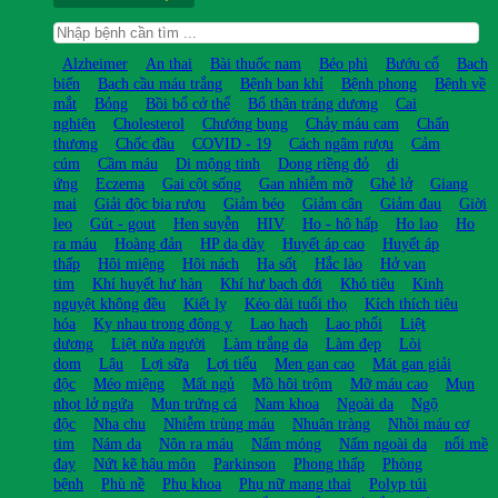
Alzheimer
An thai
Bài thuốc nam
Béo phì
Bướu cổ
Bạch
biến
Bạch cầu máu trắng
Bệnh ban khỉ
Bệnh phong
Bệnh về
mắt
Bỏng
Bồi bổ cở thể
Bổ thận tráng dương
Cai
nghiện
Cholesterol
Chướng bụng
Chảy máu cam
Chấn
thương
Chốc đầu
COVID - 19
Cách ngâm rượu
Cảm
cúm
Cầm máu
Di mộng tinh
Dong riềng đỏ
dị
ứng
Eczema
Gai cột sống
Gan nhiễm mỡ
Ghẻ lở
Giang
mai
Giải độc bia rượu
Giảm béo
Giảm cân
Giảm đau
Giời
leo
Gút - gout
Hen suyễn
HIV
Ho - hô hấp
Ho lao
Ho
ra máu
Hoàng đản
HP dạ dày
Huyết áp cao
Huyết áp
thấp
Hôi miệng
Hôi nách
Hạ sốt
Hắc lào
Hở van
tim
Khí huyết hư hàn
Khí hư bạch đới
Khó tiêu
Kinh
nguyệt không đều
Kiết lỵ
Kéo dài tuổi thọ
Kích thích tiêu
hóa
Kỵ nhau trong đông y
Lao hạch
Lao phổi
Liệt
dương
Liệt nửa người
Làm trắng da
Làm đẹp
Lòi
dom
Lậu
Lợi sữa
Lợi tiểu
Men gan cao
Mát gan giải
độc
Méo miệng
Mất ngủ
Mồ hôi trộm
Mỡ máu cao
Mụn
nhọt lở ngứa
Mụn trứng cá
Nam khoa
Ngoài da
Ngộ
độc
Nha chu
Nhiễm trùng máu
Nhuận tràng
Nhồi máu cơ
tim
Nám da
Nôn ra máu
Nấm móng
Nấm ngoài da
nổi mề
đay
Nứt kẽ hậu môn
Parkinson
Phong thấp
Phòng
bệnh
Phù nề
Phụ khoa
Phụ nữ mang thai
Polyp túi