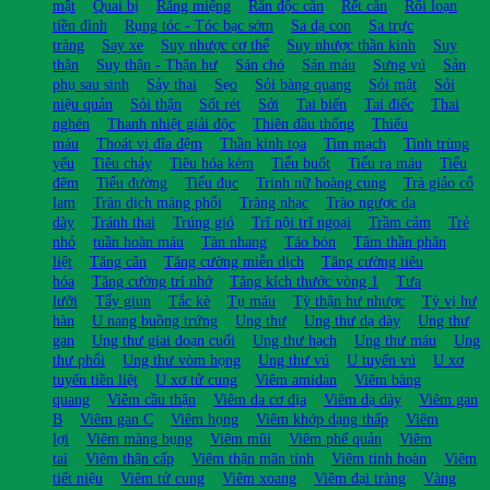
mật
Quai bị
Răng miệng
Rắn độc cắn
Rết cắn
Rối loạn
tiền đình
Rụng tóc - Tóc bạc sớm
Sa dạ con
Sa trực
tràng
Say xe
Suy nhược cơ thể
Suy nhược thần kinh
Suy
thận
Suy thận - Thận hư
Sán chó
Sán máu
Sưng vú
Sản
phụ sau sinh
Sảy thai
Sẹo
Sỏi bàng quang
Sỏi mật
Sỏi
niệu quản
Sỏi thận
Sốt rét
Sởi
Tai biến
Tai điếc
Thai
nghén
Thanh nhiệt giải độc
Thiên đầu thống
Thiếu
máu
Thoát vị đĩa đệm
Thần kinh tọa
Tim mạch
Tinh trùng
yếu
Tiêu chảy
Tiêu hóa kém
Tiểu buốt
Tiểu ra máu
Tiểu
đêm
Tiểu đường
Tiểu đục
Trinh nữ hoàng cung
Trà giảo cổ
lam
Tràn dịch màng phổi
Tràng nhạc
Trào ngược dạ
dày
Tránh thai
Trúng gió
Trĩ nội trĩ ngoại
Trầm cảm
Trẻ
nhỏ
tuần hoàn máu
Tàn nhang
Táo bón
Tâm thần phân
liệt
Tăng cân
Tăng cường miễn dịch
Tăng cường tiêu
hóa
Tăng cường trí nhớ
Tăng kích thước vòng 1
Tưa
lưỡi
Tẩy giun
Tắc kè
Tụ máu
Tỳ thận hư nhược
Tỳ vị hư
hàn
U nang buồng trứng
Ung thư
Ung thư dạ dày
Ung thư
gan
Ung thư giai đoạn cuối
Ung thư hạch
Ung thư máu
Ung
thư phổi
Ung thư vòm họng
Ung thư vú
U tuyến vú
U xơ
tuyến tiền liệt
U xơ tử cung
Viêm amidan
Viêm bàng
quang
Viêm cầu thận
Viêm da cơ địa
Viêm dạ dày
Viêm gan
B
Viêm gan C
Viêm họng
Viêm khớp dạng thấp
Viêm
lợi
Viêm màng bụng
Viêm mũi
Viêm phế quản
Viêm
tai
Viêm thận cấp
Viêm thận mãn tính
Viêm tinh hoàn
Viêm
tiết niệu
Viêm tử cung
Viêm xoang
Viêm đại tràng
Vàng