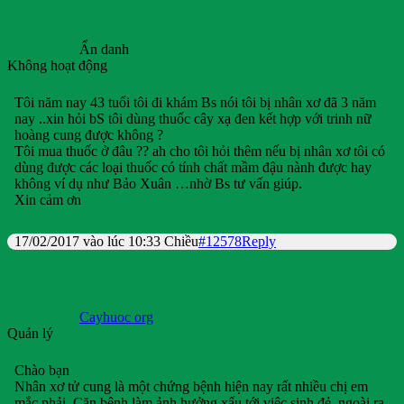
Ẩn danh
Không hoạt động
Tôi năm nay 43 tuổi tôi đi khám Bs nói tôi bị nhân xơ đã 3 năm
nay ..xin hỏi bS tôi dùng thuốc cây xạ đen kết hợp với trinh nữ
hoàng cung được không ?
Tôi mua thuốc ở đâu ?? ah cho tôi hỏi thêm nếu bị nhân xơ tôi có
dùng được các loại thuốc có tính chất mầm đậu nành được hay
không ví dụ như Bảo Xuân …nhờ Bs tư vấn giúp.
Xin cảm ơn
17/02/2017 vào lúc 10:33 Chiều
#12578
Reply
Cayhuoc org
Quản lý
Chào bạn
Nhân xơ tử cung là một chứng bệnh hiện nay rất nhiều chị em
mắc phải. Căn bệnh làm ảnh hưởng xấu tới việc sinh đẻ, ngoài ra