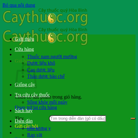
Bỏ qua nội dung
Giới thiệu
Cửa hàng
Thuốc nam người mường
Giỏ hàng
Dược liệu khô
Cao dược liệu
Thảo dược bào chế
Giống cây
Tra cứu cây thuốc
Chưa có sản phẩm trong giỏ hàng.
Sống khỏe mỗi ngày
Quay trở lại cửa hàng
Sách hay
Tìm:
Diễn đàn
Gửi câu hỏi
Hỏi lương y
Rao vặt