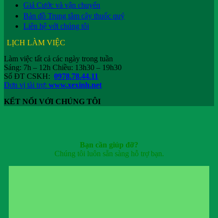
Giá Cước và vận chuyển
Bản đồ Trung tâm cây thuốc quý
Liên hệ với chúng tôi
LỊCH LÀM VIỆC
Làm việc tất cả các ngày trong tuần
Sáng: 7h – 12h Chiều: 13h30 – 19h30
Số ĐT CSKH:
0978.78.44.11
Đơn vị tài trợ:
www.xexinh.net
KẾT NỐI VỚI CHÚNG TÔI
Bạn cần giúp đỡ?
Chúng tôi luôn sẵn sàng hỗ trợ bạn.