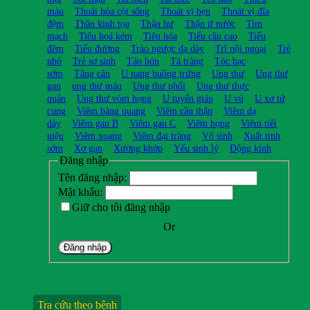
máu
Thoái hóa cột sống
Thoát vị bẹn
Thoát vị đĩa
đệm
Thần kinh tọa
Thận hư
Thận ứ nước
Tim
mạch
Tiêu hoá kém
Tiêu hóa
Tiểu cầu cao
Tiểu
đêm
Tiểu đường
Trào ngược dạ dày
Trĩ nội ngoại
Trẻ
nhỏ
Trẻ sơ sinh
Táo bón
Tá tràng
Tóc bạc
sớm
Tăng cân
U nang buồng trứng
Ung thư
Ung thư
gan
ung thư máu
Ung thư phổi
Ung thư thực
quản
Ung thư vòm họng
U tuyến giáp
U vú
U xơ tử
cung
Viêm bàng quang
Viêm cầu thận
Viêm dạ
dày
Viêm gan B
Viêm gan C
Viêm họng
Viêm tiết
niệu
Viêm xoang
Viêm đại tràng
Vô sinh
Xuất tinh
sớm
Xơ gan
Xương khớp
Yếu sinh lý
Động kinh
Đăng nhập
Tên đăng nhập:
Mật khẩu:
Giữ cho tôi đăng nhập
Or
Đăng nhập
Tra cứu theo bệnh