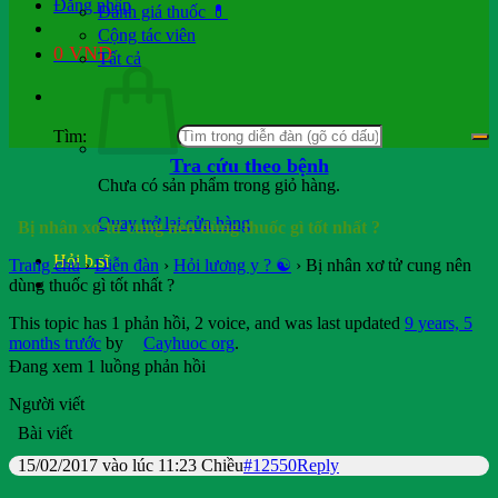
Đăng nhập
Đánh giá thuốc 💊
Cộng tác viên
0
VND
Tất cả
Tìm:
Tra cứu theo bệnh
Chưa có sản phẩm trong giỏ hàng.
Quay trở lại cửa hàng
Bị nhân xơ tử cung nên dùng thuốc gì tốt nhất ?
Hỏi b.sĩ
Trang chủ
›
Diễn đàn
›
Hỏi lương y ? ☯️
›
Bị nhân xơ tử cung nên
dùng thuốc gì tốt nhất ?
This topic has 1 phản hồi, 2 voice, and was last updated
9 years, 5
months trước
by
Cayhuoc org
.
Đang xem 1 luồng phản hồi
Người viết
Bài viết
15/02/2017 vào lúc 11:23 Chiều
#12550
Reply