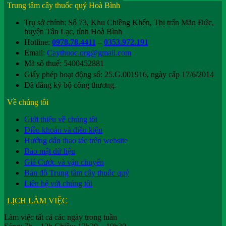
Trung tâm cây thuốc quý Hoà Bình
Trụ sở chính: Số 73, Khu Chiềng Khến, Thị trấn Mãn Đức,
huyện Tân Lạc, tỉnh Hoà Bình
Hotline:
0978.78.4411
–
0353.972.191
Email:
Caythuoc.org@gmail.com
Mã số thuế: 5400452881
Giấy phép hoạt động số: 25.G.001916, ngày cấp 17/6/2014
Đã đăng ký bộ công thương.
Về chúng tôi
Giới thiệu về chúng tôi
Điều khoản và điều kiện
Hướng dẫn thao tác trên website
Bảo mật dữ liệu
Giá Cước và vận chuyển
Bản đồ Trung tâm cây thuốc quý
Liên hệ với chúng tôi
LỊCH LÀM VIỆC
Làm việc tất cả các ngày trong tuần