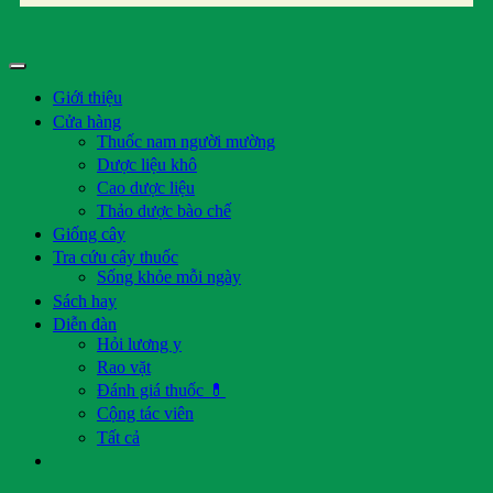
Giới thiệu
Cửa hàng
Thuốc nam người mường
Dược liệu khô
Cao dược liệu
Thảo dược bào chế
Giống cây
Tra cứu cây thuốc
Sống khỏe mỗi ngày
Sách hay
Diễn đàn
Hỏi lương y
Rao vặt
Đánh giá thuốc 💊
Cộng tác viên
Tất cả