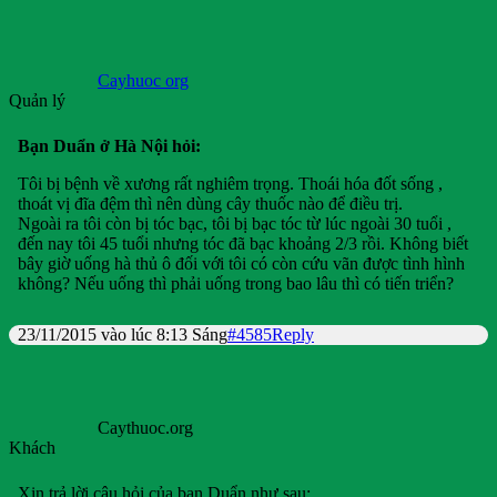
Cayhuoc org
Quản lý
Bạn Duẩn ở Hà Nội hỏi:
Tôi bị bệnh về xương rất nghiêm trọng. Thoái hóa đốt sống ,
thoát vị đĩa đệm thì nên dùng cây thuốc nào để điều trị.
Ngoài ra tôi còn bị tóc bạc, tôi bị bạc tóc từ lúc ngoài 30 tuổi ,
đến nay tôi 45 tuổi nhưng tóc đã bạc khoảng 2/3 rồi. Không biết
bây giờ uống hà thủ ô đối với tôi có còn cứu vãn được tình hình
không? Nếu uống thì phải uống trong bao lâu thì có tiến triển?
23/11/2015 vào lúc 8:13 Sáng
#4585
Reply
Caythuoc.org
Khách
Xin trả lời câu hỏi của bạn Duẩn như sau: