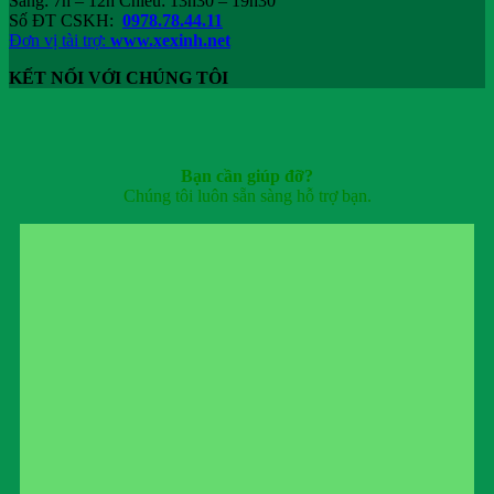
Sáng: 7h – 12h Chiều: 13h30 – 19h30
Số ĐT CSKH:
0978.78.44.11
Đơn vị tài trợ:
www.xexinh.net
KẾT NỐI VỚI CHÚNG TÔI
Bạn cần giúp đỡ?
Chúng tôi luôn sẵn sàng hỗ trợ bạn.