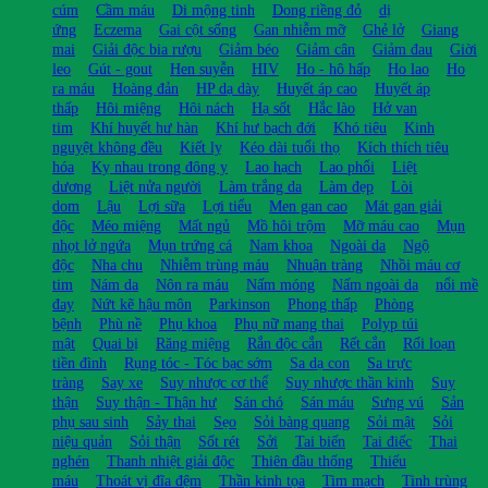
cúm
Cầm máu
Di mộng tinh
Dong riềng đỏ
dị
ứng
Eczema
Gai cột sống
Gan nhiễm mỡ
Ghẻ lở
Giang
mai
Giải độc bia rượu
Giảm béo
Giảm cân
Giảm đau
Giời
leo
Gút - gout
Hen suyễn
HIV
Ho - hô hấp
Ho lao
Ho
ra máu
Hoàng đản
HP dạ dày
Huyết áp cao
Huyết áp
thấp
Hôi miệng
Hôi nách
Hạ sốt
Hắc lào
Hở van
tim
Khí huyết hư hàn
Khí hư bạch đới
Khó tiêu
Kinh
nguyệt không đều
Kiết lỵ
Kéo dài tuổi thọ
Kích thích tiêu
hóa
Kỵ nhau trong đông y
Lao hạch
Lao phổi
Liệt
dương
Liệt nửa người
Làm trắng da
Làm đẹp
Lòi
dom
Lậu
Lợi sữa
Lợi tiểu
Men gan cao
Mát gan giải
độc
Méo miệng
Mất ngủ
Mồ hôi trộm
Mỡ máu cao
Mụn
nhọt lở ngứa
Mụn trứng cá
Nam khoa
Ngoài da
Ngộ
độc
Nha chu
Nhiễm trùng máu
Nhuận tràng
Nhồi máu cơ
tim
Nám da
Nôn ra máu
Nấm móng
Nấm ngoài da
nổi mề
đay
Nứt kẽ hậu môn
Parkinson
Phong thấp
Phòng
bệnh
Phù nề
Phụ khoa
Phụ nữ mang thai
Polyp túi
mật
Quai bị
Răng miệng
Rắn độc cắn
Rết cắn
Rối loạn
tiền đình
Rụng tóc - Tóc bạc sớm
Sa dạ con
Sa trực
tràng
Say xe
Suy nhược cơ thể
Suy nhược thần kinh
Suy
thận
Suy thận - Thận hư
Sán chó
Sán máu
Sưng vú
Sản
phụ sau sinh
Sảy thai
Sẹo
Sỏi bàng quang
Sỏi mật
Sỏi
niệu quản
Sỏi thận
Sốt rét
Sởi
Tai biến
Tai điếc
Thai
nghén
Thanh nhiệt giải độc
Thiên đầu thống
Thiếu
máu
Thoát vị đĩa đệm
Thần kinh tọa
Tim mạch
Tinh trùng