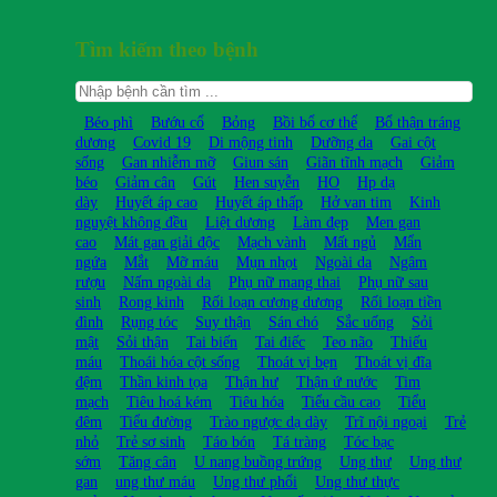
Tìm kiếm theo bệnh
Béo phì
Bướu cổ
Bỏng
Bồi bổ cơ thể
Bổ thận tráng
dương
Covid 19
Di mộng tinh
Dưỡng da
Gai cột
sống
Gan nhiễm mỡ
Giun sán
Giãn tĩnh mạch
Giảm
béo
Giảm cân
Gút
Hen suyễn
HO
Hp dạ
dày
Huyết áp cao
Huyết áp thấp
Hở van tim
Kinh
nguyệt không đều
Liệt dương
Làm đẹp
Men gan
cao
Mát gan giải độc
Mạch vành
Mất ngủ
Mẩn
ngứa
Mắt
Mỡ máu
Mụn nhọt
Ngoài da
Ngâm
rượu
Nấm ngoài da
Phụ nữ mang thai
Phụ nữ sau
sinh
Rong kinh
Rối loạn cương dương
Rối loạn tiền
đình
Rụng tóc
Suy thận
Sán chó
Sắc uống
Sỏi
mật
Sỏi thận
Tai biến
Tai điếc
Teo não
Thiếu
máu
Thoái hóa cột sống
Thoát vị bẹn
Thoát vị đĩa
đệm
Thần kinh tọa
Thận hư
Thận ứ nước
Tim
mạch
Tiêu hoá kém
Tiêu hóa
Tiểu cầu cao
Tiểu
đêm
Tiểu đường
Trào ngược dạ dày
Trĩ nội ngoại
Trẻ
nhỏ
Trẻ sơ sinh
Táo bón
Tá tràng
Tóc bạc
sớm
Tăng cân
U nang buồng trứng
Ung thư
Ung thư
gan
ung thư máu
Ung thư phổi
Ung thư thực