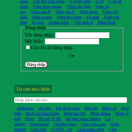
quản
Ung thư vòm họng
U tuyến giáp
U vú
U xơ tử
cung
Viêm bàng quang
Viêm cầu thận
Viêm dạ
dày
Viêm gan B
Viêm gan C
Viêm họng
Viêm tiết
niệu
Viêm xoang
Viêm đại tràng
Vô sinh
Xuất tinh
sớm
Xơ gan
Xương khớp
Yếu sinh lý
Động kinh
Đăng nhập
Tên đăng nhập:
Mật khẩu:
Giữ cho tôi đăng nhập
Or
Đăng nhập
Tra cứu theo bệnh
Alzheimer
An thai
Bài thuốc nam
Béo phì
Bướu cổ
Bạch
biến
Bạch cầu máu trắng
Bệnh ban khỉ
Bệnh phong
Bệnh về
mắt
Bỏng
Bồi bổ cở thể
Bổ thận tráng dương
Cai
nghiện
Cholesterol
Chướng bụng
Chảy máu cam
Chấn
thương
Chốc đầu
COVID - 19
Cách ngâm rượu
Cảm