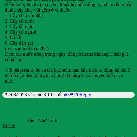
Để điều trị thoát vị đĩa đệm, thoái hóa đốt sống, bạn hãy dùng bài
thuốc cây chìa vôi gồm 6 vị thuốc:
1. Cây chìa vôi 30g
2. Cây cỏ xước
3. Cây tầm gửi
4. Cây cỏ ngươi
5. Lá lốt
6. Cây dền gai
(5 vị sau mỗi loại 20g)
Đem sắc nước uống trong ngày, dùng liên tục khoảng 1 tháng là
có kết quả.
Với bệnh rụng tóc và tóc bạc sớm, bạn hãy kiên trì dùng hà thủ ô
đỏ đồ đậu đen, dùng khoảng 2-3 tháng là có chuyển biến bạn
nhé.
22/08/2023 vào lúc 3:16 Chiều
#88970
Reply
Phan Như Lĩnh
Khách