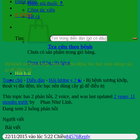
Đăng nhập
Đánh giá thuốc 💊
Cộng tác viên
0
VND
Tất cả
Tìm:
Tra cứu theo bệnh
Chưa có sản phẩm trong giỏ hàng.
Quay trở lại cửa hàng
Bị bệnh xương khớp, thoát vị đĩa đệm, tóc bạc nên dùng cây
gì để điều trị
Hỏi b.sĩ
Trang chủ
›
Diễn đàn
›
Hỏi lương y ? ☯️
›
Bị bệnh xương khớp,
thoát vị đĩa đệm, tóc bạc nên dùng cây gì để điều trị
This topic has 2 phản hồi, 2 voice, and was last updated
2 years, 11
months trước
by
Phan Như Lĩnh
.
Đang xem 2 luồng phản hồi
Người viết
Bài viết
22/11/2015 vào lúc 5:22 Chiều
#4576
Reply