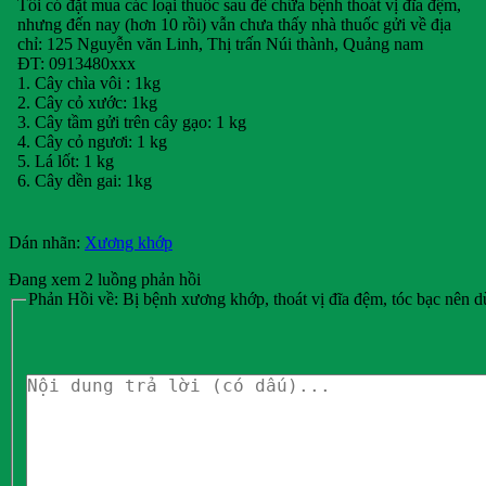
Tôi có đặt mua các loại thuốc sau để chữa bệnh thoát vị đĩa đệm,
nhưng đến nay (hơn 10 rồi) vẫn chưa thấy nhà thuốc gửi về địa
chỉ: 125 Nguyễn văn Linh, Thị trấn Núi thành, Quảng nam
ĐT: 0913480xxx
1. Cây chìa vôi : 1kg
2. Cây cỏ xước: 1kg
3. Cây tầm gửi trên cây gạo: 1 kg
4. Cây cỏ ngươi: 1 kg
5. Lá lốt: 1 kg
6. Cây dền gai: 1kg
Dán nhãn:
Xương khớp
Đang xem 2 luồng phản hồi
Phản Hồi về: Bị bệnh xương khớp, thoát vị đĩa đệm, tóc bạc nên dù