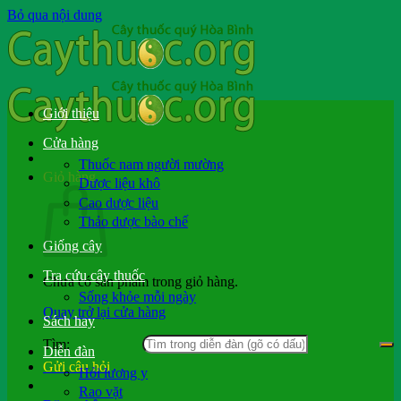
Bỏ qua nội dung
Giới thiệu
Cửa hàng
Thuốc nam người mường
Giỏ hàng
Dược liệu khô
Cao dược liệu
Thảo dược bào chế
Giống cây
Tra cứu cây thuốc
Chưa có sản phẩm trong giỏ hàng.
Sống khỏe mỗi ngày
Quay trở lại cửa hàng
Sách hay
Tìm:
Diễn đàn
Gửi câu hỏi
Hỏi lương y
Rao vặt