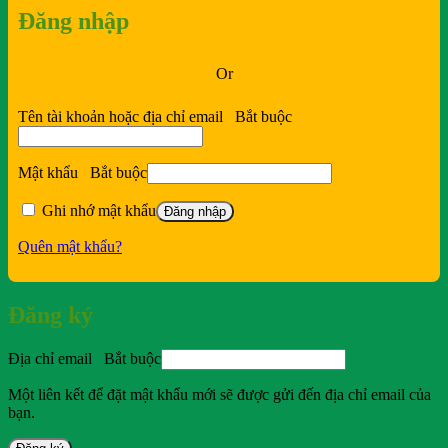
Đăng nhập
Or
Tên tài khoản hoặc địa chỉ email
Bắt buộc
Mật khẩu
Bắt buộc
Ghi nhớ mật khẩu
Đăng nhập
Quên mật khẩu?
Đăng ký
Địa chỉ email
Bắt buộc
Một liên kết để đặt mật khẩu mới sẽ được gửi đến địa chỉ email của
bạn.