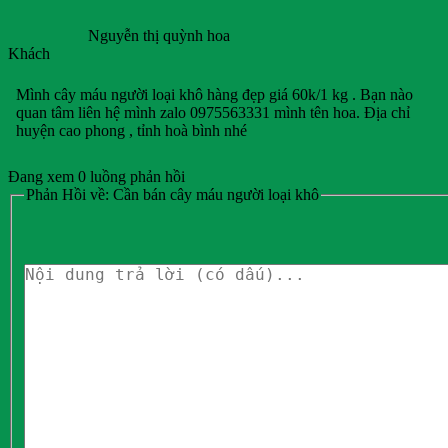
Nguyễn thị quỳnh hoa
Khách
Mình cây máu người loại khô hàng đẹp giá 60k/1 kg . Bạn nào
quan tâm liên hệ mình zalo 0975563331 mình tên hoa. Địa chỉ
huyện cao phong , tỉnh hoà bình nhé
Đang xem 0 luồng phản hồi
Phản Hồi về: Cần bán cây máu người loại khô