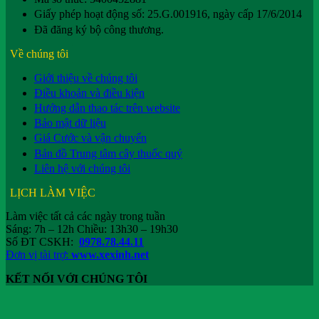
Giấy phép hoạt động số: 25.G.001916, ngày cấp 17/6/2014
Đã đăng ký bộ công thương.
Về chúng tôi
Giới thiệu về chúng tôi
Điều khoản và điều kiện
Hướng dẫn thao tác trên website
Bảo mật dữ liệu
Giá Cước và vận chuyển
Bản đồ Trung tâm cây thuốc quý
Liên hệ với chúng tôi
LỊCH LÀM VIỆC
Làm việc tất cả các ngày trong tuần
Sáng: 7h – 12h Chiều: 13h30 – 19h30
Số ĐT CSKH:
0978.78.44.11
Đơn vị tài trợ:
www.xexinh.net
KẾT NỐI VỚI CHÚNG TÔI