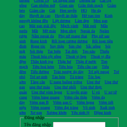
dương
Covid 19
Di mộng tinh
Dưỡng da
Gai cột
sống
Gan nhiễm mỡ
Giun sán
Giãn tĩnh mạch
Giảm
béo
Giảm cân
Gút
Hen suyễn
HO
Hp dạ
dày
Huyết áp cao
Huyết áp thấp
Hở van tim
Kinh
nguyệt không đều
Liệt dương
Làm đẹp
Men gan
cao
Mát gan giải độc
Mạch vành
Mất ngủ
Mẩn
ngứa
Mắt
Mỡ máu
Mụn nhọt
Ngoài da
Ngâm
rượu
Nấm ngoài da
Phụ nữ mang thai
Phụ nữ sau
sinh
Rong kinh
Rối loạn cương dương
Rối loạn tiền
đình
Rụng tóc
Suy thận
Sán chó
Sắc uống
Sỏi
mật
Sỏi thận
Tai biến
Tai điếc
Teo não
Thiếu
máu
Thoái hóa cột sống
Thoát vị bẹn
Thoát vị đĩa
đệm
Thần kinh tọa
Thận hư
Thận ứ nước
Tim
mạch
Tiêu hoá kém
Tiêu hóa
Tiểu cầu cao
Tiểu
đêm
Tiểu đường
Trào ngược dạ dày
Trĩ nội ngoại
Trẻ
nhỏ
Trẻ sơ sinh
Táo bón
Tá tràng
Tóc bạc
sớm
Tăng cân
U nang buồng trứng
Ung thư
Ung thư
gan
ung thư máu
Ung thư phổi
Ung thư thực
quản
Ung thư vòm họng
U tuyến giáp
U vú
U xơ tử
cung
Viêm bàng quang
Viêm cầu thận
Viêm dạ
dày
Viêm gan B
Viêm gan C
Viêm họng
Viêm tiết
niệu
Viêm xoang
Viêm đại tràng
Vô sinh
Xuất tinh
sớm
Xơ gan
Xương khớp
Yếu sinh lý
Động kinh
Đăng nhập
Tên đăng nhập: