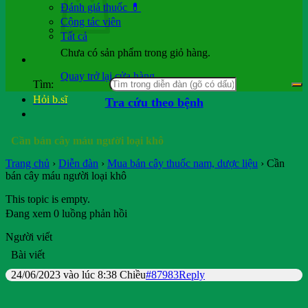
Đánh giá thuốc 💊
Cộng tác viên
Tất cả
Chưa có sản phẩm trong giỏ hàng.
Quay trở lại cửa hàng
Tìm:
Hỏi b.sĩ
Tra cứu theo bệnh
Cần bán cây máu người loại khô
Trang chủ
›
Diễn đàn
›
Mua bán cây thuốc nam, dược liệu
›
Cần
bán cây máu người loại khô
This topic is empty.
Đang xem 0 luồng phản hồi
Người viết
Bài viết
24/06/2023 vào lúc 8:38 Chiều
#87983
Reply