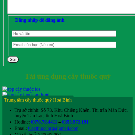
Đăng nhập để đăng ảnh
Gửi
Tải ứng dụng cây thuốc quý
Trung tâm cây thuốc quý Hoà Bình
Trụ sở chính: Số 73, Khu Chiềng Khến, Thị trấn Mãn Đức,
huyện Tân Lạc, tỉnh Hoà Bình
Hotline:
0978.78.4411
–
0353.972.191
Email:
Caythuoc.org@gmail.com
Mã số thuế: 5400452881