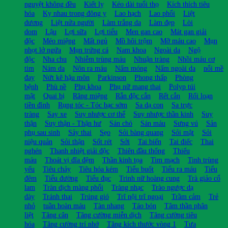
nguyệt không đều
Kiết lỵ
Kéo dài tuổi thọ
Kích thích tiêu
hóa
Kỵ nhau trong đông y
Lao hạch
Lao phổi
Liệt
dương
Liệt nửa người
Làm trắng da
Làm đẹp
Lòi
dom
Lậu
Lợi sữa
Lợi tiểu
Men gan cao
Mát gan giải
độc
Méo miệng
Mất ngủ
Mồ hôi trộm
Mỡ máu cao
Mụn
nhọt lở ngứa
Mụn trứng cá
Nam khoa
Ngoài da
Ngộ
độc
Nha chu
Nhiễm trùng máu
Nhuận tràng
Nhồi máu cơ
tim
Nám da
Nôn ra máu
Nấm móng
Nấm ngoài da
nổi mề
đay
Nứt kẽ hậu môn
Parkinson
Phong thấp
Phòng
bệnh
Phù nề
Phụ khoa
Phụ nữ mang thai
Polyp túi
mật
Quai bị
Răng miệng
Rắn độc cắn
Rết cắn
Rối loạn
tiền đình
Rụng tóc - Tóc bạc sớm
Sa dạ con
Sa trực
tràng
Say xe
Suy nhược cơ thể
Suy nhược thần kinh
Suy
thận
Suy thận - Thận hư
Sán chó
Sán máu
Sưng vú
Sản
phụ sau sinh
Sảy thai
Sẹo
Sỏi bàng quang
Sỏi mật
Sỏi
niệu quản
Sỏi thận
Sốt rét
Sởi
Tai biến
Tai điếc
Thai
nghén
Thanh nhiệt giải độc
Thiên đầu thống
Thiếu
máu
Thoát vị đĩa đệm
Thần kinh tọa
Tim mạch
Tinh trùng
yếu
Tiêu chảy
Tiêu hóa kém
Tiểu buốt
Tiểu ra máu
Tiểu
đêm
Tiểu đường
Tiểu đục
Trinh nữ hoàng cung
Trà giảo cổ
lam
Tràn dịch màng phổi
Tràng nhạc
Trào ngược dạ
dày
Tránh thai
Trúng gió
Trĩ nội trĩ ngoại
Trầm cảm
Trẻ
nhỏ
tuần hoàn máu
Tàn nhang
Táo bón
Tâm thần phân
liệt
Tăng cân
Tăng cường miễn dịch
Tăng cường tiêu
hóa
Tăng cường trí nhớ
Tăng kích thước vòng 1
Tưa