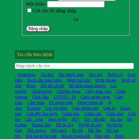
Mật khẩu:
Giữ cho tôi đăng nhập
Or
Đăng nhập
Tra cứu theo bệnh
Alzheimer
An thai
Bài thuốc nam
Béo phì
Bướu cổ
Bạch
biến
Bạch cầu máu trắng
Bệnh ban khỉ
Bệnh phong
Bệnh về
mắt
Bỏng
Bồi bổ cở thể
Bổ thận tráng dương
Cai
nghiện
Cholesterol
Chướng bụng
Chảy máu cam
Chấn
thương
Chốc đầu
COVID - 19
Cách ngâm rượu
Cảm
cúm
Cầm máu
Di mộng tinh
Dong riềng đỏ
dị
ứng
Eczema
Gai cột sống
Gan nhiễm mỡ
Ghẻ lở
Giang
mai
Giải độc bia rượu
Giảm béo
Giảm cân
Giảm đau
Giời
leo
Gút - gout
Hen suyễn
HIV
Ho - hô hấp
Ho lao
Ho
ra máu
Hoàng đản
HP dạ dày
Huyết áp cao
Huyết áp
thấp
Hôi miệng
Hôi nách
Hạ sốt
Hắc lào
Hở van
tim
Khí huyết hư hàn
Khí hư bạch đới
Khó tiêu
Kinh