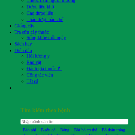
Thuốc nam người mường
Dược liệu khô
Cao dược liệu
Thảo dược bào chế
Giống cây
Tra cứu cây thuốc
Sống khỏe mỗi ngày
Sách hay
Diễn đàn
Hỏi lương y
Rao vặt
Đánh giá thuốc 💊
Cộng tác viên
Tất cả
Tìm kiếm theo bệnh
Béo phì
Bướu cổ
Bỏng
Bồi bổ cơ thể
Bổ thận tráng