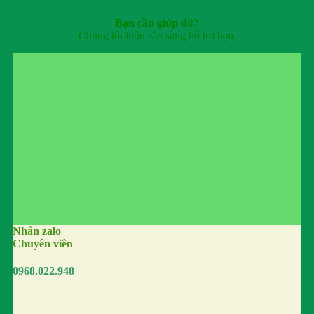
Bạn cần giúp đỡ?
Chúng tôi luôn sẵn sàng hỗ trợ bạn.
Nhắn zalo
Chuyên viên
0968.022.948