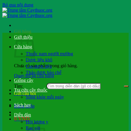
Bỏ qua nội dung
Giỏ hàng
Giới thiệu
Cửa hàng
Thuốc nam người mường
Dược liệu khô
Chưa có sản phẩm trong giỏ hàng.
Cao dược liệu
Thảo dược bào chế
Quay trở lại cửa hàng
Giống cây
Tìm:
Tra cứu cây thuốc
Gửi câu hỏi
Sống khỏe mỗi ngày
Sách hay
Đăng nhập
Diễn đàn
0
VND
Hỏi lương y
Rao vặt