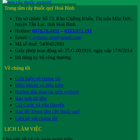
Trung tâm cây thuốc quý Hoà Bình
Trụ sở chính: Số 73, Khu Chiềng Khến, Thị trấn Mãn Đức,
huyện Tân Lạc, tỉnh Hoà Bình
Hotline:
0978.78.4411
–
0353.972.191
Email:
Caythuoc.org@gmail.com
Mã số thuế: 5400452881
Giấy phép hoạt động số: 25.G.001916, ngày cấp 17/6/2014
Đã đăng ký bộ công thương.
Về chúng tôi
Giới thiệu về chúng tôi
Điều khoản và điều kiện
Hướng dẫn thao tác trên website
Bảo mật dữ liệu
Giá Cước và vận chuyển
Bản đồ Trung tâm cây thuốc quý
Liên hệ với chúng tôi
LỊCH LÀM VIỆC
Làm việc tất cả các ngày trong tuần