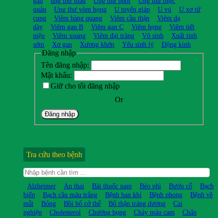
gan
ung thư máu
Ung thư phổi
Ung thư thực
quản
Ung thư vòm họng
U tuyến giáp
U vú
U xơ tử
cung
Viêm bàng quang
Viêm cầu thận
Viêm dạ
dày
Viêm gan B
Viêm gan C
Viêm họng
Viêm tiết
niệu
Viêm xoang
Viêm đại tràng
Vô sinh
Xuất tinh
sớm
Xơ gan
Xương khớp
Yếu sinh lý
Động kinh
Đăng nhập
Tên đăng nhập:
Mật khẩu:
Giữ cho tôi đăng nhập
Or
Đăng nhập
Tra cứu theo bệnh
Alzheimer
An thai
Bài thuốc nam
Béo phì
Bướu cổ
Bạch
biến
Bạch cầu máu trắng
Bệnh ban khỉ
Bệnh phong
Bệnh về
mắt
Bỏng
Bồi bổ cở thể
Bổ thận tráng dương
Cai
nghiện
Cholesterol
Chướng bụng
Chảy máu cam
Chấn