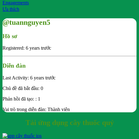
Engagements
Ưa thích
@tuannguyen5
Hồ sơ
Registered: 6 years trước
Diễn đàn
Last Activity: 6 years trước
Chủ đề đã bắt đầu: 0
Phản hồi đã tạo: : 1
Vai trò trong diễn đàn: Thành viên
Tải ứng dụng cây thuốc quý