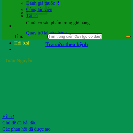
Đánh giá thuốc 💊
Cộng tác viên
Tất cả
Chưa có sản phẩm trong giỏ hàng.
Quay trở lại cửa hàng
Tìm:
Hỏi b.sĩ
Tra cứu theo bệnh
Tuấn Nguyễn
Hồ sơ
Chủ đề đã bắt đầu
Các phản hồi đã được tạo