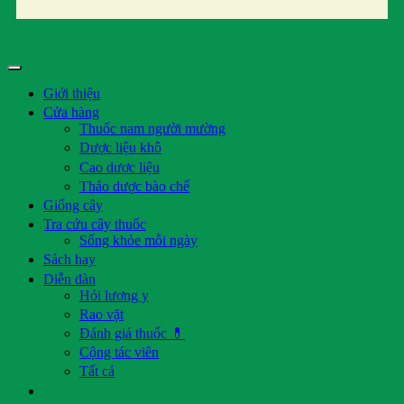
Giới thiệu
Cửa hàng
Thuốc nam người mường
Dược liệu khô
Cao dược liệu
Thảo dược bào chế
Giống cây
Tra cứu cây thuốc
Sống khỏe mỗi ngày
Sách hay
Diễn đàn
Hỏi lương y
Rao vặt
Đánh giá thuốc 💊
Cộng tác viên
Tất cả