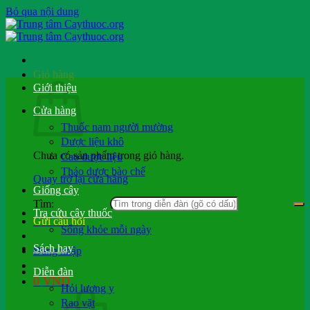
Bỏ qua nội dung
Giỏ hàng
Giới thiệu
Cửa hàng
Thuốc nam người mường
Dược liệu khô
Chưa có sản phẩm trong giỏ hàng.
Cao dược liệu
Thảo dược bào chế
Quay trở lại cửa hàng
Giống cây
Tìm:
Tra cứu cây thuốc
Gửi câu hỏi
Sống khỏe mỗi ngày
Sách hay
Đăng nhập
Diễn đàn
0
VND
Hỏi lương y
Rao vặt