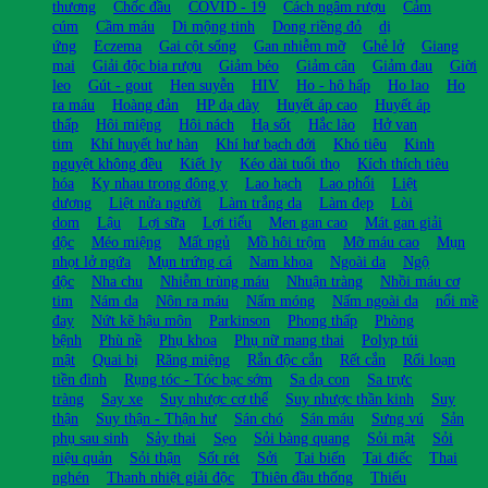
thương
Chốc đầu
COVID - 19
Cách ngâm rượu
Cảm
cúm
Cầm máu
Di mộng tinh
Dong riềng đỏ
dị
ứng
Eczema
Gai cột sống
Gan nhiễm mỡ
Ghẻ lở
Giang
mai
Giải độc bia rượu
Giảm béo
Giảm cân
Giảm đau
Giời
leo
Gút - gout
Hen suyễn
HIV
Ho - hô hấp
Ho lao
Ho
ra máu
Hoàng đản
HP dạ dày
Huyết áp cao
Huyết áp
thấp
Hôi miệng
Hôi nách
Hạ sốt
Hắc lào
Hở van
tim
Khí huyết hư hàn
Khí hư bạch đới
Khó tiêu
Kinh
nguyệt không đều
Kiết lỵ
Kéo dài tuổi thọ
Kích thích tiêu
hóa
Kỵ nhau trong đông y
Lao hạch
Lao phổi
Liệt
dương
Liệt nửa người
Làm trắng da
Làm đẹp
Lòi
dom
Lậu
Lợi sữa
Lợi tiểu
Men gan cao
Mát gan giải
độc
Méo miệng
Mất ngủ
Mồ hôi trộm
Mỡ máu cao
Mụn
nhọt lở ngứa
Mụn trứng cá
Nam khoa
Ngoài da
Ngộ
độc
Nha chu
Nhiễm trùng máu
Nhuận tràng
Nhồi máu cơ
tim
Nám da
Nôn ra máu
Nấm móng
Nấm ngoài da
nổi mề
đay
Nứt kẽ hậu môn
Parkinson
Phong thấp
Phòng
bệnh
Phù nề
Phụ khoa
Phụ nữ mang thai
Polyp túi
mật
Quai bị
Răng miệng
Rắn độc cắn
Rết cắn
Rối loạn
tiền đình
Rụng tóc - Tóc bạc sớm
Sa dạ con
Sa trực
tràng
Say xe
Suy nhược cơ thể
Suy nhược thần kinh
Suy
thận
Suy thận - Thận hư
Sán chó
Sán máu
Sưng vú
Sản
phụ sau sinh
Sảy thai
Sẹo
Sỏi bàng quang
Sỏi mật
Sỏi
niệu quản
Sỏi thận
Sốt rét
Sởi
Tai biến
Tai điếc
Thai
nghén
Thanh nhiệt giải độc
Thiên đầu thống
Thiếu