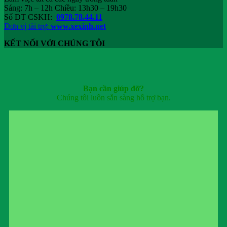
Sáng: 7h – 12h Chiều: 13h30 – 19h30
Số ĐT CSKH:
0978.78.44.11
Đơn vị tài trợ:
www.xexinh.net
KẾT NỐI VỚI CHÚNG TÔI
Bạn cần giúp đỡ?
Chúng tôi luôn sẵn sàng hỗ trợ bạn.