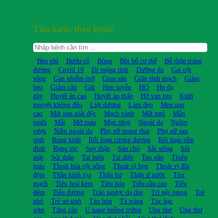
Tìm kiếm theo bệnh
Béo phì
Bướu cổ
Bỏng
Bồi bổ cơ thể
Bổ thận tráng
dương
Covid 19
Di mộng tinh
Dưỡng da
Gai cột
sống
Gan nhiễm mỡ
Giun sán
Giãn tĩnh mạch
Giảm
béo
Giảm cân
Gút
Hen suyễn
HO
Hp dạ
dày
Huyết áp cao
Huyết áp thấp
Hở van tim
Kinh
nguyệt không đều
Liệt dương
Làm đẹp
Men gan
cao
Mát gan giải độc
Mạch vành
Mất ngủ
Mẩn
ngứa
Mắt
Mỡ máu
Mụn nhọt
Ngoài da
Ngâm
rượu
Nấm ngoài da
Phụ nữ mang thai
Phụ nữ sau
sinh
Rong kinh
Rối loạn cương dương
Rối loạn tiền
đình
Rụng tóc
Suy thận
Sán chó
Sắc uống
Sỏi
mật
Sỏi thận
Tai biến
Tai điếc
Teo não
Thiếu
máu
Thoái hóa cột sống
Thoát vị bẹn
Thoát vị đĩa
đệm
Thần kinh tọa
Thận hư
Thận ứ nước
Tim
mạch
Tiêu hoá kém
Tiêu hóa
Tiểu cầu cao
Tiểu
đêm
Tiểu đường
Trào ngược dạ dày
Trĩ nội ngoại
Trẻ
nhỏ
Trẻ sơ sinh
Táo bón
Tá tràng
Tóc bạc
sớm
Tăng cân
U nang buồng trứng
Ung thư
Ung thư