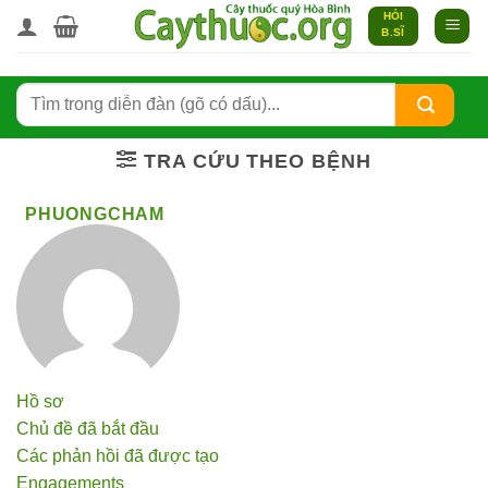
Bỏ
HỎI
B.SĨ
qua
nội
dung
TRA CỨU THEO BỆNH
PHUONGCHAM
Hồ sơ
Chủ đề đã bắt đầu
Các phản hồi đã được tạo
Engagements