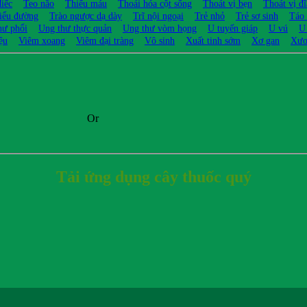
điếc
Teo não
Thiếu máu
Thoái hóa cột sống
Thoát vị bẹn
Thoát vị đ
iểu đường
Trào ngược dạ dày
Trĩ nội ngoại
Trẻ nhỏ
Trẻ sơ sinh
Táo
hư phổi
Ung thư thực quản
Ung thư vòm họng
U tuyến giáp
U vú
U
ệu
Viêm xoang
Viêm đại tràng
Vô sinh
Xuất tinh sớm
Xơ gan
Xươ
Or
Tải ứng dụng cây thuốc quý