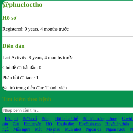
@phucloctho
Hồ sơ
Registered: 9 years, 4 months trước
Diễn đàn
Last Activity: 9 years, 4 months trước
Chủ đề đã bắt đầu: 0
Phản hồi đã tạo: : 1
Vai trò trong diễn đàn: Thành viên
Tìm kiếm theo bệnh
Béo phì
Bướu cổ
Bỏng
Bồi bổ cơ thể
Bổ thận tráng dương
Covid
cân
Gút
Hen suyễn
HO
Hp dạ dày
Huyết áp cao
Huyết áp thấp
ngủ
Mẩn ngứa
Mắt
Mỡ máu
Mụn nhọt
Ngoài da
Ngâm rượu
N