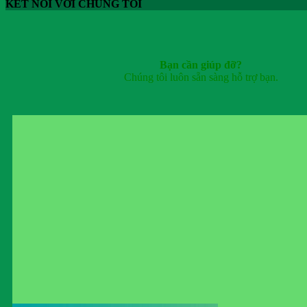
KẾT NỐI VỚI CHÚNG TÔI
Bạn cần giúp đỡ?
Chúng tôi luôn sẵn sàng hỗ trợ bạn.