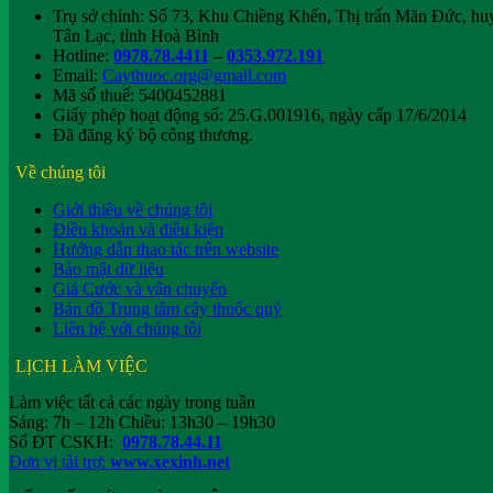
Trụ sở chính: Số 73, Khu Chiềng Khến, Thị trấn Mãn Đức, hu
Tân Lạc, tỉnh Hoà Bình
Hotline:
0978.78.4411
–
0353.972.191
Email:
Caythuoc.org@gmail.com
Mã số thuế: 5400452881
Giấy phép hoạt động số: 25.G.001916, ngày cấp 17/6/2014
Đã đăng ký bộ công thương.
Về chúng tôi
Giới thiệu về chúng tôi
Điều khoản và điều kiện
Hướng dẫn thao tác trên website
Bảo mật dữ liệu
Giá Cước và vận chuyển
Bản đồ Trung tâm cây thuốc quý
Liên hệ với chúng tôi
LỊCH LÀM VIỆC
Làm việc tất cả các ngày trong tuần
Sáng: 7h – 12h Chiều: 13h30 – 19h30
Số ĐT CSKH:
0978.78.44.11
Đơn vị tài trợ:
www.xexinh.net