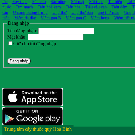
tóc
Suy thận
Sán chó
Sắc uống
Sỏi mật
Sỏi thận
Tai biến
Tai 
nước
Tim mạch
Tiêu hoá kém
Tiêu hóa
Tiểu cầu cao
Tiểu đêm
T
cân
U nang buồng trứng
Ung thư
Ung thư gan
ung thư máu
Ung t
thận
Viêm dạ dày
Viêm gan B
Viêm gan C
Viêm họng
Viêm tiết ni
Đăng nhập
Tên đăng nhập:
Mật khẩu:
Giữ cho tôi đăng nhập
Đăng nhập
Trung tâm cây thuốc quý Hoà Bình