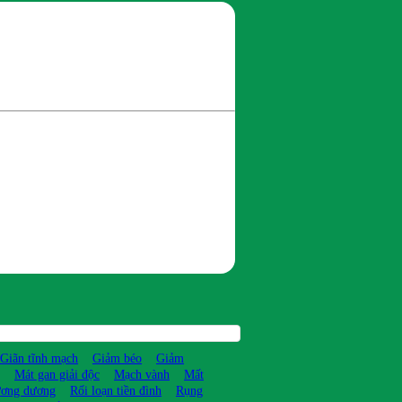
Giãn tĩnh mạch
Giảm béo
Giảm
Mát gan giải độc
Mạch vành
Mất
ương dương
Rối loạn tiền đình
Rụng