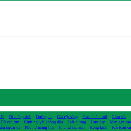
 19
Di mộng tinh
Dưỡng da
Gai cột sống
Gan nhiễm mỡ
Giun sán
Hở van tim
Kinh nguyệt không đều
Liệt dương
Làm đẹp
Men gan cao
ấm ngoài da
Phụ nữ mang thai
Phụ nữ sau sinh
Rong kinh
Rối loạn c