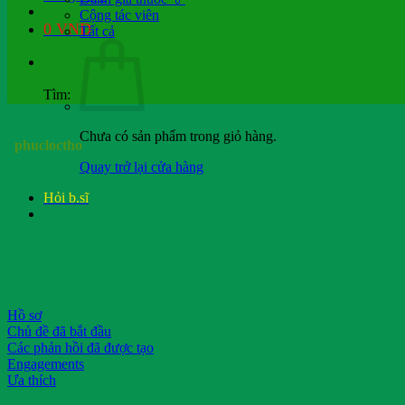
Cộng tác viên
0
VND
Tất cả
Tìm:
Chưa có sản phẩm trong giỏ hàng.
phucloctho
Quay trở lại cửa hàng
Hỏi b.sĩ
Hồ sơ
Chủ đề đã bắt đầu
Các phản hồi đã được tạo
Engagements
Ưa thích