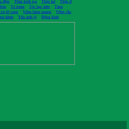
ĩa đệm
Thần kinh tọa
Thận hư
Thận ứ
 bón
Tá tràng
Tóc bạc sớm
Tăng
 xơ tử cung
Viêm bàng quang
Viêm cầu
ng khớp
Yếu sinh lý
Động kinh