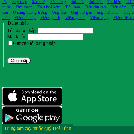
tóc
Suy thận
Sán chó
Sắc uống
Sỏi mật
Sỏi thận
Tai biến
Tai 
nước
Tim mạch
Tiêu hoá kém
Tiêu hóa
Tiểu cầu cao
Tiểu đêm
T
cân
U nang buồng trứng
Ung thư
Ung thư gan
ung thư máu
Ung t
thận
Viêm dạ dày
Viêm gan B
Viêm gan C
Viêm họng
Viêm tiết ni
Đăng nhập
Tên đăng nhập:
Mật khẩu:
Giữ cho tôi đăng nhập
Đăng nhập
Trung tâm cây thuốc quý Hoà Bình