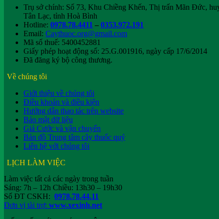
Trụ sở chính: Số 73, Khu Chiềng Khến, Thị trấn Mãn Đức, hu
Tân Lạc, tỉnh Hoà Bình
Hotline:
0978.78.4411
–
0353.972.191
Email:
Caythuoc.org@gmail.com
Mã số thuế: 5400452881
Giấy phép hoạt động số: 25.G.001916, ngày cấp 17/6/2014
Đã đăng ký bộ công thương.
Về chúng tôi
Giới thiệu về chúng tôi
Điều khoản và điều kiện
Hướng dẫn thao tác trên website
Bảo mật dữ liệu
Giá Cước và vận chuyển
Bản đồ Trung tâm cây thuốc quý
Liên hệ với chúng tôi
LỊCH LÀM VIỆC
Làm việc tất cả các ngày trong tuần
Sáng: 7h – 12h Chiều: 13h30 – 19h30
Số ĐT CSKH:
0978.78.44.11
Đơn vị tài trợ:
www.xexinh.net