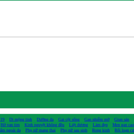
 19
Di mộng tinh
Dưỡng da
Gai cột sống
Gan nhiễm mỡ
Giun sán
Hở van tim
Kinh nguyệt không đều
Liệt dương
Làm đẹp
Men gan cao
ấm ngoài da
Phụ nữ mang thai
Phụ nữ sau sinh
Rong kinh
Rối loạn c