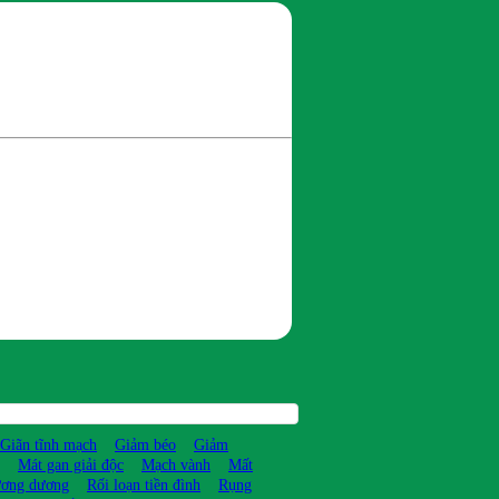
Giãn tĩnh mạch
Giảm béo
Giảm
Mát gan giải độc
Mạch vành
Mất
ương dương
Rối loạn tiền đình
Rụng