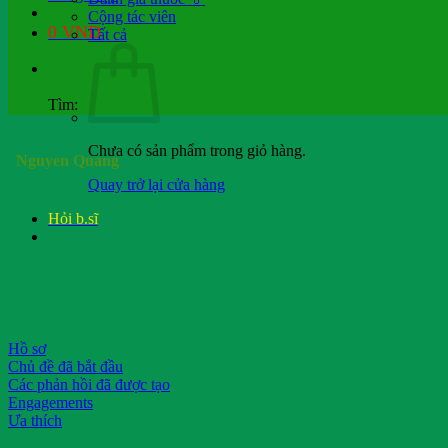
Cộng tác viên
0
VND
Tất cả
Tìm:
Chưa có sản phẩm trong giỏ hàng.
Nguyen Quang
Quay trở lại cửa hàng
Hỏi b.sĩ
Hồ sơ
Chủ đề đã bắt đầu
Các phản hồi đã được tạo
Engagements
Ưa thích