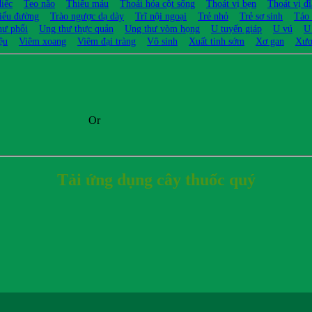
điếc
Teo não
Thiếu máu
Thoái hóa cột sống
Thoát vị bẹn
Thoát vị đ
iểu đường
Trào ngược dạ dày
Trĩ nội ngoại
Trẻ nhỏ
Trẻ sơ sinh
Táo
hư phổi
Ung thư thực quản
Ung thư vòm họng
U tuyến giáp
U vú
U
ệu
Viêm xoang
Viêm đại tràng
Vô sinh
Xuất tinh sớm
Xơ gan
Xươ
Or
Tải ứng dụng cây thuốc quý