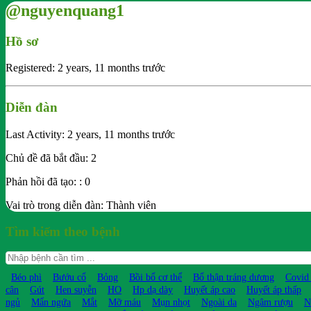
@nguyenquang1
Hồ sơ
Registered: 2 years, 11 months trước
Diễn đàn
Last Activity: 2 years, 11 months trước
Chủ đề đã bắt đầu: 2
Phản hồi đã tạo: : 0
Vai trò trong diễn đàn: Thành viên
Tìm kiếm theo bệnh
Béo phì
Bướu cổ
Bỏng
Bồi bổ cơ thể
Bổ thận tráng dương
Covid
cân
Gút
Hen suyễn
HO
Hp dạ dày
Huyết áp cao
Huyết áp thấp
ngủ
Mẩn ngứa
Mắt
Mỡ máu
Mụn nhọt
Ngoài da
Ngâm rượu
N