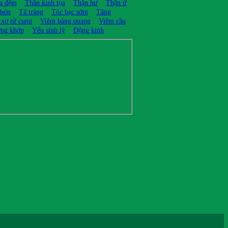
ĩa đệm
Thần kinh tọa
Thận hư
Thận ứ
 bón
Tá tràng
Tóc bạc sớm
Tăng
 xơ tử cung
Viêm bàng quang
Viêm cầu
ng khớp
Yếu sinh lý
Động kinh