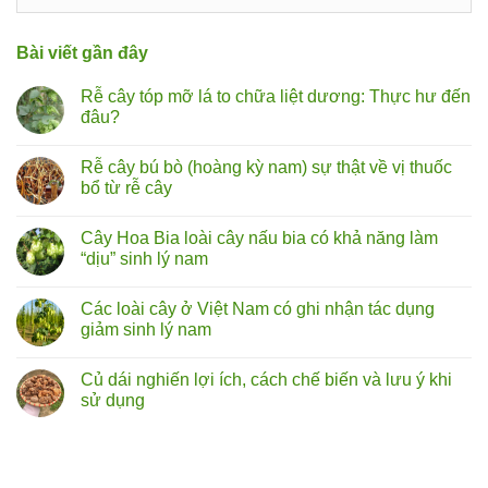
mục
Bài viết gần đây
Rễ cây tóp mỡ lá to chữa liệt dương: Thực hư đến
đâu?
Không
có
Rễ cây bú bò (hoàng kỳ nam) sự thật về vị thuốc
bình
luận
bổ từ rễ cây
ở
Rễ
Không
cây
có
Cây Hoa Bia loài cây nấu bia có khả năng làm
tóp
bình
mỡ
luận
“dịu” sinh lý nam
lá
ở
to
Rễ
Không
chữa
cây
có
Các loài cây ở Việt Nam có ghi nhận tác dụng
liệt
bú
bình
dương:
bò
luận
giảm sinh lý nam
Thực
(hoàng
ở
hư
kỳ
Cây
Không
đến
nam)
Hoa
có
Củ dái nghiến lợi ích, cách chế biến và lưu ý khi
đâu?
sự
Bia
bình
thật
loài
luận
sử dụng
về
cây
ở
vị
nấu
Các
Không
thuốc
bia
loài
có
bổ
có
cây
bình
từ
khả
ở
luận
rễ
năng
Việt
ở