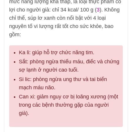
mức năng lượng khá thấp, là loại thực phẩm có
lợi cho người già: chỉ 34 kcal/ 100 g (
3
). Không
chỉ thế, súp lơ xanh còn nổi bật với 4 loại
nguyên tố vi lượng rất tốt cho sức khỏe, bao
gồm:
Ka li: giúp hỗ trợ chức năng tim.
Sắt: phòng ngừa thiếu máu, điếc và chứng
sợ lạnh ở người cao tuổi.
Si lic: phòng ngừa ung thư và tai biến
mạch máu não.
Can xi: giảm nguy cơ bị loãng xương (một
trong các bệnh thường gặp của người
già).