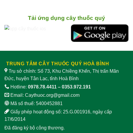
cây
làm
Nam
Củ
“dịu”
có
dái
sinh
ghi
nghiến
lý
nhận
lợi ích,
nam
tác
cách chế biến
Tải ứng dụng cây thuốc quý
dụng
và
giảm
lưu ý
sinh
khi
lý
sử
nam
dụng
TRUNG TÂM CÂY THUỐC QUÝ HOÀ BÌNH
Trụ sở chính: Số 73, Khu Chiềng Khến, Thị trấn Mãn
Đức, huyện Tân Lạc, tỉnh Hoà Bình
Hotline:
0978.78.4411
–
0353.972.191
Email:
Caythuoc.org@gmail.com
Mã số thuế: 5400452881
Giấy phép hoạt động số: 25.G.001916, ngày cấp
17/6/2014
Đã đăng ký bộ công thương.