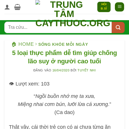
Bỏ
HỎI
B.SĨ
qua
nội
dung
🏠 HOME
SỐNG KHỎE MỖI NGÀY
5 loại thực phẩm dễ tìm giúp chống
lão suy ở người cao tuổi
ĐĂNG VÀO
16/04/2020
BỞI
TUYẾT NHI
👁️ Lượt xem:
103
“
Ngồi buồn nhớ mẹ ta xưa,
Miệng nhai cơm bún, lưỡi lừa cá xương
.”
(Ca dao)
Thật vậy, cái thời trẻ con có ai chưa từng ăn