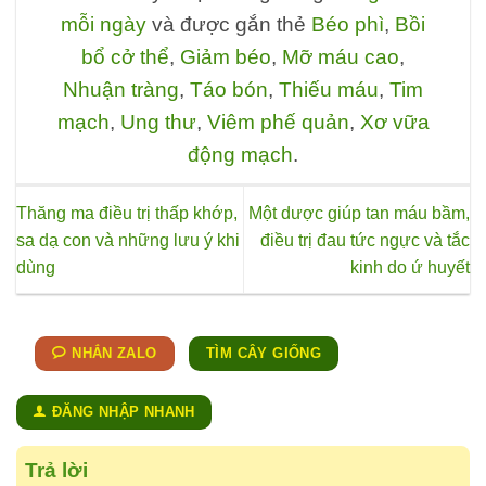
biến
mỗi ngày
và được gắn thẻ
Béo phì
,
Bồi
thể.
bổ cở thể
,
Giảm béo
,
Mỡ máu cao
,
Các
tùy
Nhuận tràng
,
Táo bón
,
Thiếu máu
,
Tim
chọn
mạch
,
Ung thư
,
Viêm phế quản
,
Xơ vữa
có
động mạch
.
thể
được
chọn
Thăng ma điều trị thấp khớp,
Một dược giúp tan máu bầm,
trên
sa dạ con và những lưu ý khi
điều trị đau tức ngực và tắc
trang
dùng
kinh do ứ huyết
sản
phẩm
NHẮN ZALO
TÌM CÂY GIỐNG
ĐĂNG NHẬP NHANH
Trả lời