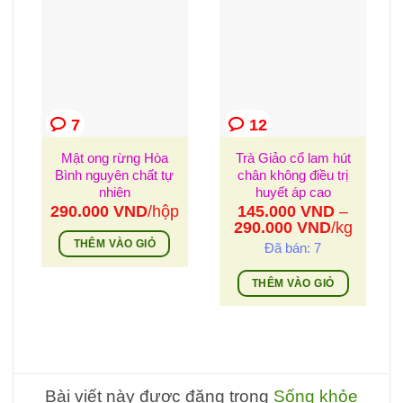
7
12
Mật ong rừng Hòa
Trà Giảo cổ lam hút
Bình nguyên chất tự
chân không điều trị
nhiên
huyết áp cao
290.000
VND
/hộp
145.000
VND
–
Khoảng
290.000
VND
/kg
giá:
THÊM VÀO GIỎ
Đã bán: 7
từ
145.000 
THÊM VÀO GIỎ
đến
Sản
290.000 
phẩm
này
có
nhiều
Bài viết này được đăng trong
Sống khỏe