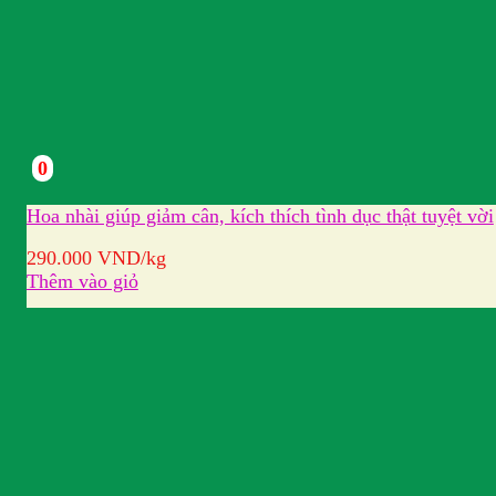
0
Hoa nhài giúp giảm cân, kích thích tình dục thật tuyệt vời
290.000
VND
/kg
Thêm vào giỏ