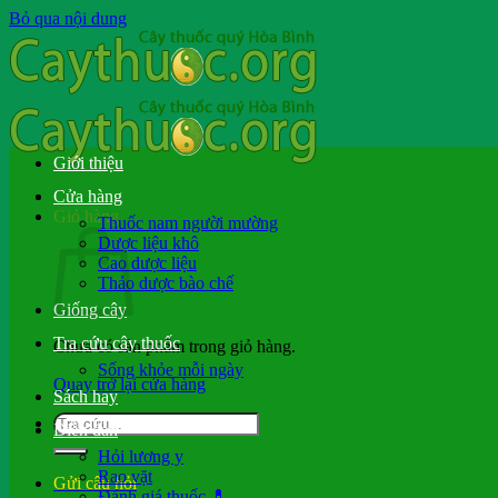
Bỏ qua nội dung
Giới thiệu
Cửa hàng
Giỏ hàng
Thuốc nam người mường
Dược liệu khô
Cao dược liệu
Thảo dược bào chế
Giống cây
Tra cứu cây thuốc
Chưa có sản phẩm trong giỏ hàng.
Sống khỏe mỗi ngày
Quay trở lại cửa hàng
Sách hay
Diễn đàn
Hỏi lương y
Rao vặt
Gửi câu hỏi
Đánh giá thuốc 💊