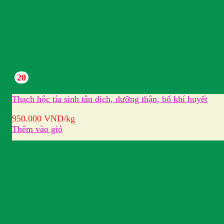
20
Thạch hộc tía sinh tân dịch, dưỡng thận, bổ khí huyết
950.000
VND
/kg
Thêm vào giỏ