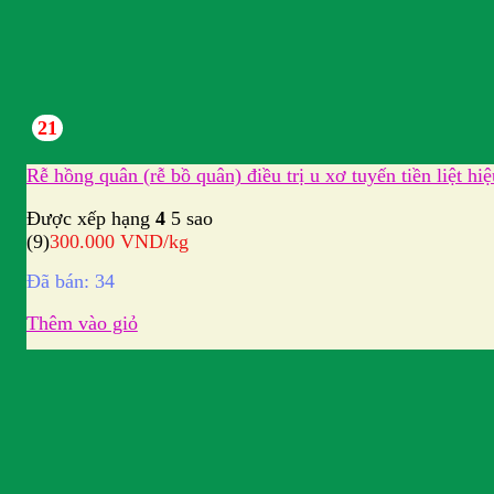
21
Rễ hồng quân (rễ bồ quân) điều trị u xơ tuyến tiền liệt hi
Được xếp hạng
4
5 sao
(9)
300.000
VND
/kg
Đã bán: 34
Thêm vào giỏ