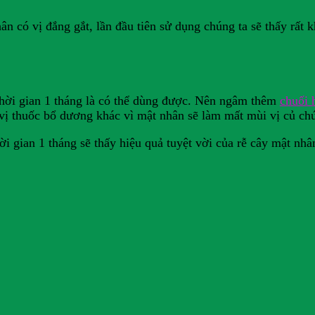
n có vị đắng gắt, lần đầu tiên sử dụng chúng ta sẽ thấy rất 
thời gian 1 tháng là có thể dùng được. Nên ngâm thêm
chuối 
ị thuốc bổ dương khác vì mật nhân sẽ làm mất mùi vị củ chú
i gian 1 tháng sẽ thấy hiệu quả tuyệt vời của rễ cây mật nhân