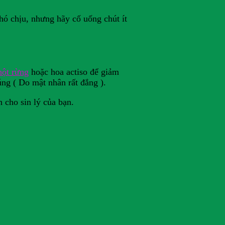
khó chịu, nhưng hãy cố uống chút ít
hột rừng
hoặc hoa actiso để giảm
ng ( Do mật nhân rất đắng ).
 cho sin lý của bạn.