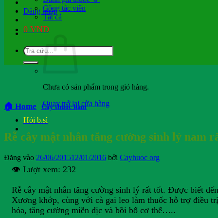
Cộng tác viên
Đăng nhập
Tất cả
0
VND
Chưa có sản phẩm trong giỏ hàng.
Quay trở lại cửa hàng
🏠 Home
Cây thuốc nam
Hỏi b.sĩ
Rễ cây mật nhân tăng cường sinh lý nam 
Đăng vào
26/06/2015
12/01/2016
bởi
Cayhuoc org
👁️ Lượt xem:
232
Rễ cây mật nhân tăng cường sinh lý rất tốt. Được biết đến
Xương khớp, cùng với cà gai leo làm thuốc hỗ trợ điều trị
hóa, tăng cường miễn dịc và bồi bổ cơ thể…..