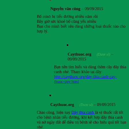
Nguyễn văn công
–
09/09/2015
Bố mình bị tiểu đường nhiều năm rồi
Bây giờ sức khoẻ bố cũng yếu nhiều
Bạn cho mình biết nên dùng những loại thuốc nào cho
hợp lý.
Caythuoc.org
–
(Dược sĩ)
09/09/2015
Bạn nên tìm hiểu và dùng thêm cây dây thìa
canh nhé. Tham khảo tại đây:
http://caythuoc.org/day-thia-canh-cay-
thuoc-quy.html
Caythuoc.org
–
09/09/2015
(Dược sĩ)
Chào công, hiện nay
Dây thìa canh
là vị thuốc rất tốt
cho bệnh nhân tiểu đường, khi kết hợp dây thìa canh
và nở ngày đất để điều trị bệnh sẽ cho hiệu quả tốt bạn
nhé.