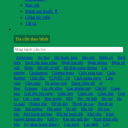
Rao vặt
Đánh giá thuốc 💊
Cộng tác viên
Tất cả
Tra cứu theo bệnh
Alzheimer
An thai
Bài thuốc nam
Béo phì
Bướu cổ
Bạch
biến
Bạch cầu máu trắng
Bệnh ban khỉ
Bệnh phong
Bệnh về
mắt
Bỏng
Bồi bổ cở thể
Bổ thận tráng dương
Cai
nghiện
Cholesterol
Chướng bụng
Chảy máu cam
Chấn
thương
Chốc đầu
COVID - 19
Cách ngâm rượu
Cảm
cúm
Cầm máu
Di mộng tinh
Dong riềng đỏ
dị
ứng
Eczema
Gai cột sống
Gan nhiễm mỡ
Ghẻ lở
Giang
mai
Giải độc bia rượu
Giảm béo
Giảm cân
Giảm đau
Giời
leo
Gút - gout
Hen suyễn
HIV
Ho - hô hấp
Ho lao
Ho
ra máu
Hoàng đản
HP dạ dày
Huyết áp cao
Huyết áp
thấp
Hôi miệng
Hôi nách
Hạ sốt
Hắc lào
Hở van
tim
Khí huyết hư hàn
Khí hư bạch đới
Khó tiêu
Kinh
nguyệt không đều
Kiết lỵ
Kéo dài tuổi thọ
Kích thích tiêu
hóa
Kỵ nhau trong đông y
Lao hạch
Lao phổi
Liệt