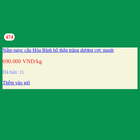
474
Nấm ngọc cẩu Hòa Bình bổ thận tráng dương cực mạnh
690.000
VND
/kg
Đã bán: 11
Thêm vào giỏ