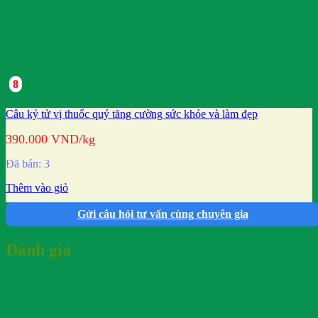
8
Câu kỷ tử vị thuốc quý tăng cường sức khỏe và làm đẹp
390.000
VND
/kg
Đã bán: 3
Thêm vào giỏ
Gửi câu hỏi tư vấn cùng chuyên gia
Đánh giá