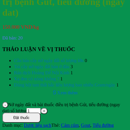
trị bệnh Gút, tiểu đường (ngay
dat)
150.000
VND
/kg
Đã bán: 20
THẢO LUẬN VỀ VỊ THUỐC
Cần bán cây nở ngày đất số lượng lớn
0
Trà cây nở ngày đất bán ở đâu
3
Bản dịch Hoàng Đế Nội Kinh
1
Xạ đen có nóng không ?
1
Dùng bột tam thất bắc liều lượng bao nhiêu Gram/ngày
1
🔃 Xem thêm
Nở ngày đất và bài thuốc điều trị bệnh Gút, tiểu đường (ngay
dat) số lượng
Đặt thuốc
Danh mục:
Dược liệu sạch
Thẻ:
Cảm cúm
,
Gout
,
Tiểu đường