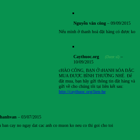
Nguyễn văn công
–
09/09/2015
Nếu mình ở thanh hoá đặt hàng có được ko
Caythuoc.org
–
(Dược sĩ)
10/09/2015
cHÀO CÔNG, BẠN Ở tHANH hÓA ĐẶC
MUA ĐƯỢC BÌNH THƯỜNG NHÉ. Để
đặt mua, bạn hãy gửi thông tin đặt hàng và
gửi về cho chúng tôi tại liên kết sau:
http://caythuoc.org/lien-he
thanhvan
–
03/07/2015
 ban cay no ngay dat cac anh co muon ko neu co thi goi cho toi