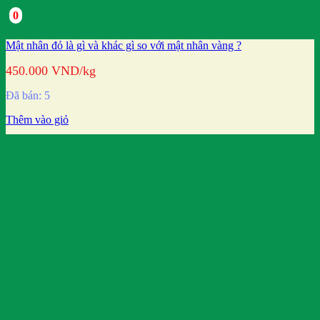
0
Mật nhân đỏ là gì và khác gì so với mật nhân vàng ?
450.000
VND
/kg
Đã bán: 5
Thêm vào giỏ