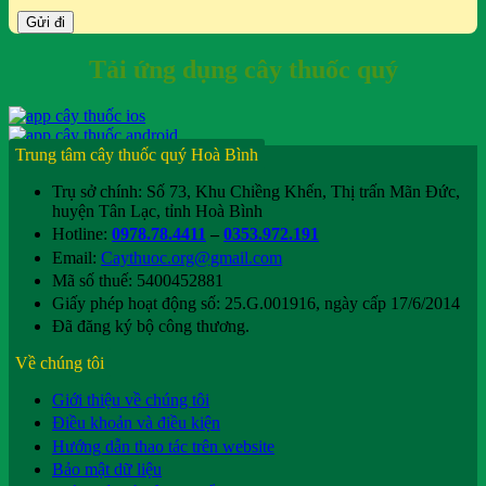
Tải ứng dụng cây thuốc quý
Trung tâm cây thuốc quý Hoà Bình
Trụ sở chính: Số 73, Khu Chiềng Khến, Thị trấn Mãn Đức,
huyện Tân Lạc, tỉnh Hoà Bình
Hotline:
0978.78.4411
–
0353.972.191
Email:
Caythuoc.org@gmail.com
Mã số thuế: 5400452881
Giấy phép hoạt động số: 25.G.001916, ngày cấp 17/6/2014
Đã đăng ký bộ công thương.
Về chúng tôi
Giới thiệu về chúng tôi
Điều khoản và điều kiện
Hướng dẫn thao tác trên website
Bảo mật dữ liệu