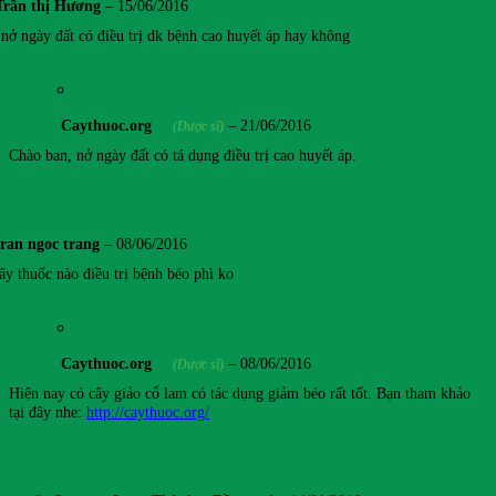
Trần thị Hương
–
15/06/2016
 nở ngày đất có điều trị dk bệnh cao huyết áp hay không
Caythuoc.org
–
21/06/2016
(Dược sĩ)
Chào ban, nở ngày đất có tá dụng điều trị cao huyết áp.
tran ngoc trang
–
08/06/2016
ây thuốc nào điều trị bệnh béo phì ko
Caythuoc.org
–
08/06/2016
(Dược sĩ)
Hiện nay có cây giảo cổ lam có tác dụng giảm béo rất tốt. Bạn tham khảo
tại đây nhe:
http://caythuoc.org/