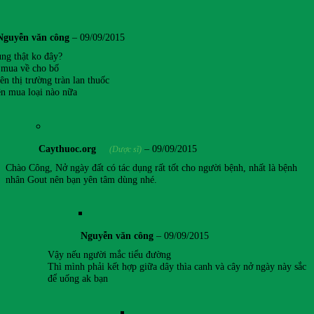
Nguyễn văn công
–
09/09/2015
ụng thật ko đây?
 mua về cho bố
n thị trường tràn lan thuốc
ên mua loại nào nữa
Caythuoc.org
–
09/09/2015
(Dược sĩ)
Chào Công, Nở ngày đất có tác dụng rất tốt cho người bệnh, nhất là bệnh
nhân Gout nên bạn yên tâm dùng nhé.
Nguyễn văn công
–
09/09/2015
Vậy nếu người mắc tiểu đường
Thì mình phải kết hợp giữa dây thìa canh và cây nở ngày này sắc
để uống ak bạn