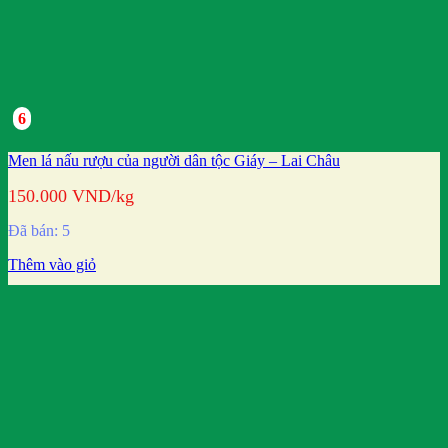
6
Men lá nấu rượu của người dân tộc Giáy – Lai Châu
150.000
VND
/kg
Đã bán: 5
Thêm vào giỏ