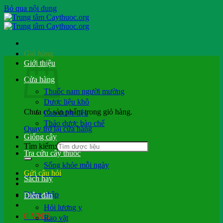
Bỏ qua nội dung
Giỏ hàng
Giới thiệu
Cửa hàng
Thuốc nam người mường
Dược liệu khô
Chưa có sản phẩm trong giỏ hàng.
Cao dược liệu
Thảo dược bào chế
Quay trở lại cửa hàng
Giống cây
Tìm kiếm:
Tra cứu cây thuốc
Sống khỏe mỗi ngày
Gửi câu hỏi
Sách hay
Đăng nhập
Diễn đàn
Hỏi lương y
0
VND
Rao vặt