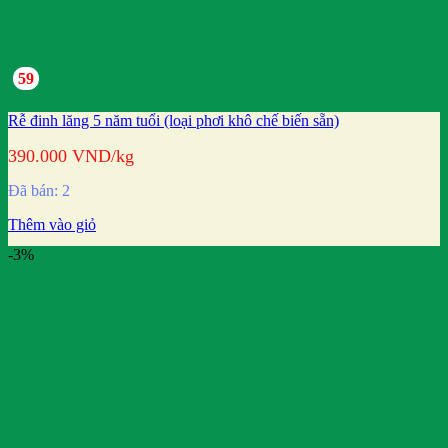
59
Rễ đinh lăng 5 năm tuổi (loại phơi khô chế biến sẵn)
390.000
VND
/kg
Đã bán: 2
Thêm vào giỏ
-3%