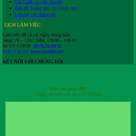
Giá Cước và vận chuyển
Bản đồ Trung tâm cây thuốc quý
Liên hệ với chúng tôi
LỊCH LÀM VIỆC
Làm việc tất cả các ngày trong tuần
Sáng: 7h – 12h Chiều: 13h30 – 19h30
Số ĐT CSKH:
0978.78.44.11
Đơn vị tài trợ:
www.xexinh.net
KẾT NỐI VỚI CHÚNG TÔI
Bạn cần giúp đỡ?
Chúng tôi luôn sẵn sàng hỗ trợ bạn.