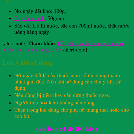
Nở ngày đất khô: 100g.
Dây thìa canh
: 50gram
Sắc với 1.5 lít nước, sắc còn 700ml nước, chắt nước
uống hàng ngày
[alert-note]
Tham khảo
:
Dây gắm vị thuốc quý điều trị
bệnh Gút, đau xương khớp
[/alert-note]
Lưu ý khi sử dụng
Nở ngày đất là cây thuốc nam có tác dụng thanh
nhiệt giải độc. Nên khi sử dụng cần chú ý khi sử
dụng.
Nếu dùng bị tiêu chảy cần dừng thuốc ngay.
Người tiêu hóa kém không nên dùng
Thận trọng khi dùng cho phụ nữ mang thai hoặc cho
con bú
Giá bán : 150.000đ/Kg