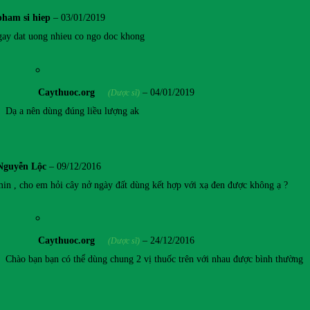
pham si hiep
–
03/01/2019
gay dat uong nhieu co ngo doc khong
Caythuoc.org
–
04/01/2019
(Dược sĩ)
Dạ a nên dùng đúng liều lượng ak
Nguyễn Lộc
–
09/12/2016
in , cho em hỏi cây nở ngày đất dùng kết hợp với xạ đen được không ạ ?
Caythuoc.org
–
24/12/2016
(Dược sĩ)
Chào bạn bạn có thể dùng chung 2 vị thuốc trên với nhau được bình thường