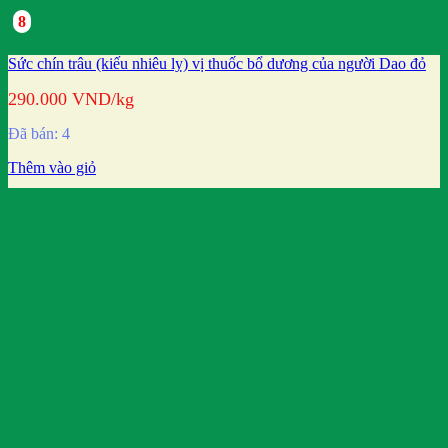
8
Sức chín trâu (kiếu nhiêu lỵ) vị thuốc bổ dương của người Dao đỏ
290.000
VND
/kg
Đã bán: 4
Thêm vào giỏ