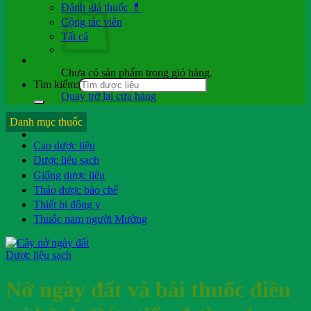
Đánh giá thuốc 💊
Cộng tác viên
Tất cả
Chưa có sản phẩm trong giỏ hàng.
Tìm kiếm:
Quay trở lại cửa hàng
Hỏi b.sĩ
Danh mục thuốc
Cao dược liệu
Dược liệu sạch
Giống dược liệu
Thảo dược bào chế
Thiết bị đông y
Thuốc nam người Mường
Dược liệu sạch
Nở ngày đất và bài thuốc điều