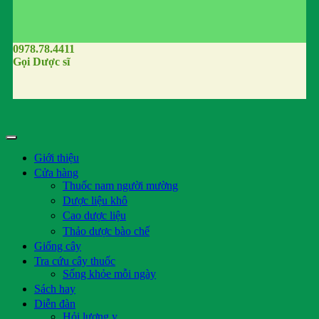
0978.78.4411
Gọi Dược sĩ
Giới thiệu
Cửa hàng
Thuốc nam người mường
Dược liệu khô
Cao dược liệu
Thảo dược bào chế
Giống cây
Tra cứu cây thuốc
Sống khỏe mỗi ngày
Sách hay
Diễn đàn
Hỏi lương y