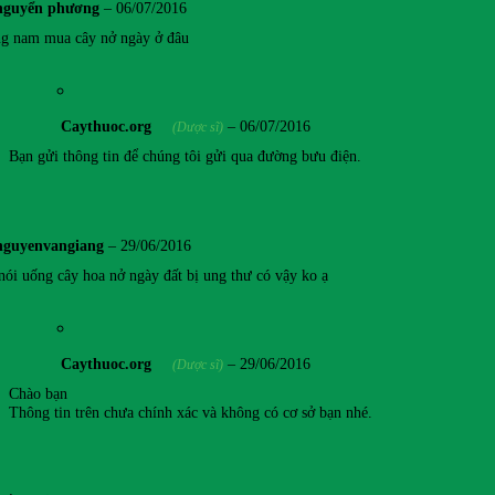
nguyển phương
–
06/07/2016
g nam mua cây nở ngày ở đâu
Caythuoc.org
–
06/07/2016
(Dược sĩ)
Bạn gửi thông tin để chúng tôi gửi qua đường bưu điện.
nguyenvangiang
–
29/06/2016
nói uống cây hoa nở ngày đất bị ung thư có vậy ko ạ
Caythuoc.org
–
29/06/2016
(Dược sĩ)
Chào bạn
Thông tin trên chưa chính xác và không có cơ sở bạn nhé.