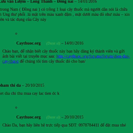
Lưu văn Lượm – Long Thành – Đồng nai
–
14/01/2016
 trong Nam ( Đồng nai ) có trồng 1 loại cây thuốc mà người dân nói là chửa
h Ung thư phổi .lá mặt trên màu xanh đậm , mặt dưới màu đỏ như máu – xin
tên và tác dụng của Cây này
Caythuoc.org
–
14/01/2016
(Dược sĩ)
Chào bạn, để nhận biết cây thuốc này bạn hãy đăng ký thành viên và gửi
ảnh bài viết tại truyên mục sau:
http://caythuoc.org/forums/forum/dien-dan-
cay-thuoc
để chúng tôi tìm cây thuốc đó cho bạn/
pham thi da
–
20/10/2015
iet dia chi thu mua cay lac tien dc k
Caythuoc.org
–
20/10/2015
(Dược sĩ)
Chào Da, bạn hãy liên hệ trực tiếp qua SĐT: 0978784411 để đặt mua nhé