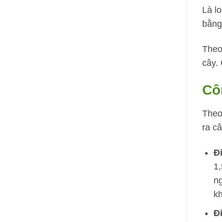
Là l
bằng
Theo
cây.
Cô
Theo 
ra c
Đ
1,
ng
kh
Đ