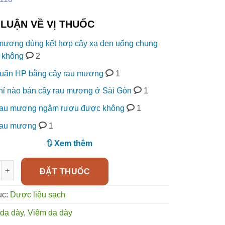
LUẬN VỀ VỊ THUỐC
mương dùng kết hợp cây xạ đen uống chung
 không
2
huẩn HP bằng cây rau mương
1
hỉ nào bán cây rau mương ở Sài Gòn
1
rau mương ngâm rượu được không
1
rau mương
1
🔃 Xem thêm
g cây thuốc quý và cách dùng làm thuốc điều trị HP dạ dày số 
ĐẶT THUỐC
ục:
Dược liệu sạch
dạ dày
,
Viêm dạ dày