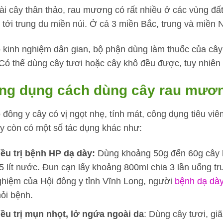
oài cây thân thảo, rau mương có rất nhiều ở các vùng đ
 tới trung du miền núi. Ở cả 3 miền Bắc, trung và miền 
 kinh nghiệm dân gian, bộ phận dùng làm thuốc của cây
 Có thể dùng cây tươi hoặc cây khô đều được, tuy nhiên 
ng dụng cách dùng cây rau mươn
đông y cây có vị ngọt nhẹ, tính mát, công dụng tiêu viêm 
ây còn có một số tác dụng khác như:
iều trị bệnh HP dạ dày:
Dùng khoảng 50g đến 60g cây k
5 lít nước. Đun cạn lấy khoảng 800ml chia 3 lần uống t
hiệm của Hội đông y tỉnh Vĩnh Long, người
bệnh dạ dà
ỏi bệnh.
iều trị mụn nhọt, lở ngứa ngoài da
: Dùng cây tươi, gi