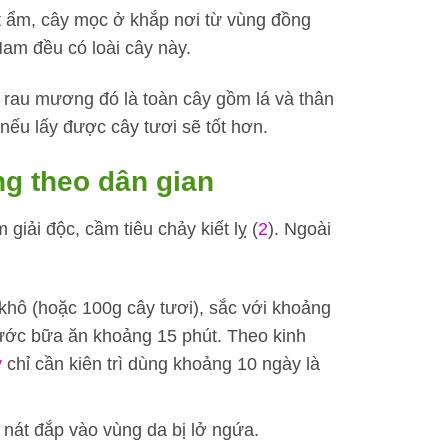
ất ẩm, cây mọc ở khắp nơi từ vùng đồng
Nam đều có loài cây này.
 rau mương đó là toàn cây gồm lá và thân
nếu lấy được cây tươi sẽ tốt hơn.
g theo dân gian
giải độc, cầm tiêu chảy kiết lỵ (
2
). Ngoài
hô (hoặc 100g cây tươi), sắc với khoảng
rước bữa ăn khoảng 15 phút. Theo kinh
y
chỉ cần kiên trì dùng khoảng 10 ngày là
ã nát đắp vào vùng da bị lở ngứa.