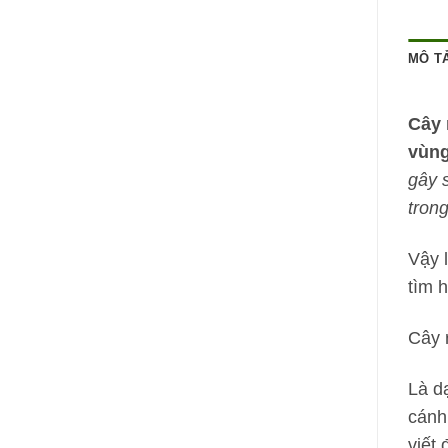
MÔ T
Cây 
vùng
gây 
tron
Vậy 
tìm 
Cây 
Là d
cánh
viết 