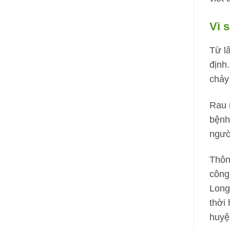
Vì 
Từ l
định
chảy 
Rau 
bệnh
ngườ
Thôn
công
Long
thời
huyệ