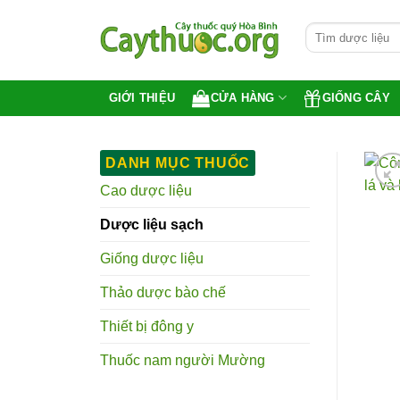
Bỏ
Tìm
qua
kiếm:
nội
dung
CỬA HÀNG
GIỐNG CÂY
GIỚI THIỆU
DANH MỤC THUỐC
Cao dược liệu
Dược liệu sạch
Giống dược liệu
Thảo dược bào chế
Thiết bị đông y
Thuốc nam người Mường