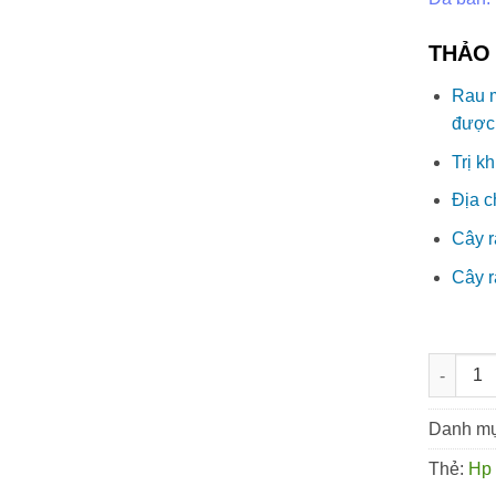
THẢO 
Rau 
được
Trị k
Địa c
Cây 
Cây 
Rau mươn
Danh m
Thẻ:
Hp 