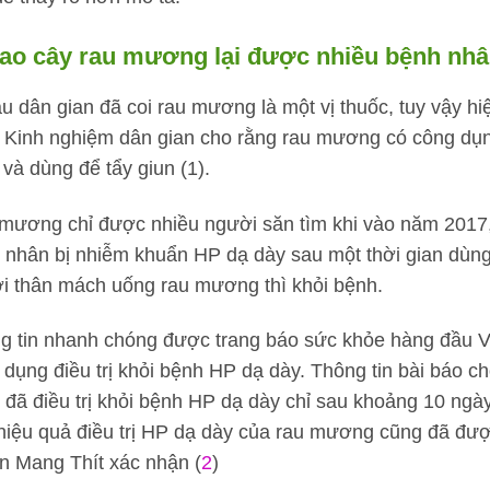
sao cây rau mương lại được nhiều bệnh nhâ
âu dân gian đã coi rau mương là một vị thuốc, tuy vậy hi
. Kinh nghiệm dân gian cho rằng rau mương có công dụng
và dùng để tẩy giun (1).
mương chỉ được nhiều người săn tìm khi vào năm 2017,
 nhân bị nhiễm khuẩn HP dạ dày sau một thời gian dùng
i thân mách uống rau mương thì khỏi bệnh.
g tin nhanh chóng được trang báo sức khỏe hàng đầu V
 dụng điều trị khỏi bệnh HP dạ dày. Thông tin bài báo ch
 đã điều trị khỏi bệnh HP dạ dày chỉ sau khoảng 10 ng
 hiệu quả điều trị HP dạ dày của rau mương cũng đã đượ
n Mang Thít xác nhận (
2
)