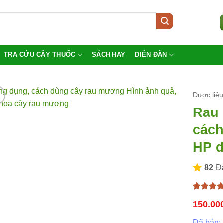
TRA CỨU CÂY THUỐC
SÁCH HAY
DIỄN ĐÀN
Dược liệ
Rau 
cách
HP d
82
Đ
5
1
trên 5
150.00
dựa trên
đánh giá
Đã bán: