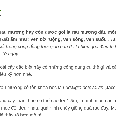
Ả
rau mương hay còn được gọi là rau mương đất, một
 đất ẩm như: Ven bờ ruộng, ven sông, ven suối.
..
Tá
sốt trong cộng đồng thời gian qua đó là hiệu quả điều tr
g 10 ngày.
loài cây đặc biệt này có những công dụng cụ thể gì và 
hiểu kỹ hơn nhé.
rau mương có tên khoa học là
Ludwigia octovalvis
(Jacq)
ạng cây thân thảo có thể cao tới 1,5m, lá hình mũi mác
 mọc đối đều nhau, quả hình chùy giống quả rau đay. M
để thấy rõ hơn mô tả.