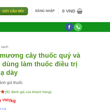
0
VND
ĐĂNG NHẬP
GỬI CÂU HỎI
u sạch
mương cây thuốc quý và
 dùng làm thuốc điều trị
ạ dày
ánh giá thuốc
(
82
đánh giá của khách hàng)
0
VND
/kg
 118