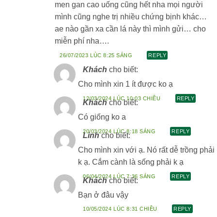
men gan cao uống cũng hết nha mọi người
mình cũng nghe trị nhiều chứng bịnh khác…
ae nào gần xa cần lá này thì mình gửi… cho
miễn phí nha….
26/07/2023 LÚC 8:25 SÁNG
REPLY
Khách
cho biết:
Cho mình xin 1 ít được ko ạ
12/03/2024 LÚC 10:03 CHIỀU
REPLY
Khách
cho biết:
Có giống ko a
20/03/2024 LÚC 8:18 SÁNG
REPLY
Linh
cho biết:
Cho mình xin với ạ. Nó rất dễ trồng phải
k ạ. Cắm cành là sống phải k ạ
06/04/2024 LÚC 7:36 SÁNG
REPLY
Khách
cho biết:
Bạn ở đâu vậy
10/05/2024 LÚC 8:31 CHIỀU
REPLY