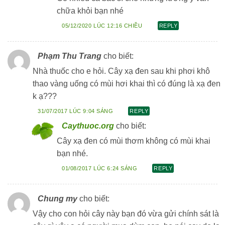
chữa khỏi bạn nhé
05/12/2020 LÚC 12:16 CHIỀU
REPLY
Phạm Thu Trang
cho biết:
Nhà thuốc cho e hỏi. Cây xạ đen sau khi phơi khô
thao vàng uống có mùi hơi khai thì có đúng là xạ đen
k ạ???
31/07/2017 LÚC 9:04 SÁNG
REPLY
Caythuoc.org
cho biết:
Cây xạ đen có mùi thơm không có mùi khai
bạn nhé.
01/08/2017 LÚC 6:24 SÁNG
REPLY
Chung my
cho biết:
Vậy cho con hỏi cây này bạn đó vừa gửi chính sát là