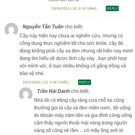
26/04/2024 LÚC 8:18 SÁNG
REPLY
Nguyễn Tẫn Tuân
cho biết:
Cầy này hiện nay chưa ai nghiên cứu, nhưng có
công dụng thực nghiệm tốt cho sức khỏe, cây đó
đúng không phải cây xạ đen nhưng rất hiện nay minh
đang tìm hiểu về dược tính cây này , bạn phối hợp
với mình với, ở bạn nhiều không cố gắng trồng và
bảo vệ nhé.
25/07/2020 LÚC 4:05 CHIỀU
REPLY
Trần Hải Danh
cho biết:
Nhà tôi có trồng cây răng cưa chỗ tui cũng
thường gọi là cây xà đen miền nam.. tôi uống
dx khoản máy năm liền và gia đình cũng uống
cảm thấy người thoải mái nóng trong người
sáng xổ cũng ok lắm… có mấy ông anh bị