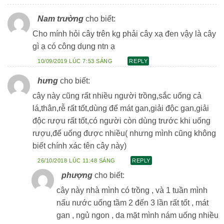
Nam trường
cho biết:
Cho mính hỏi cây trên kg phải cây xạ đen vậy là cây
gì ạ có công dụng ntn ạ
10/09/2019 LÚC 7:53 SÁNG
REPLY
hưng
cho biết:
cây này cũng rất nhiều người trồng,sắc uống cả
lá,thân,rễ rất tốt,dùng để mát gan,giải độc gan,giải
độc rượu rất tốt,có người còn dùng trước khi uống
rượu,để uống được nhiều( nhưng mình cũng không
biết chính xác tên cây này)
26/10/2018 LÚC 11:48 SÁNG
REPLY
phượng
cho biết:
cây này nhà mình có trồng , và 1 tuần mình
nấu nước uống tầm 2 đến 3 lần rất tốt , mát
gan , ngủ ngon , da mặt mình nám uống nhiều