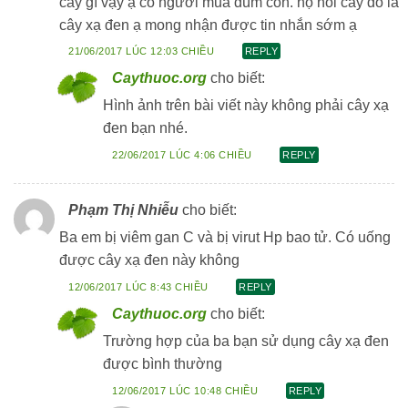
cây gì vậy ạ có người mua dùm con. họ nói cay do la
cây xạ đen ạ mong nhận được tin nhắn sớm ạ
21/06/2017 LÚC 12:03 CHIỀU
REPLY
Caythuoc.org
cho biết:
Hình ảnh trên bài viết này không phải cây xạ
đen bạn nhé.
22/06/2017 LÚC 4:06 CHIỀU
REPLY
Phạm Thị Nhiễu
cho biết:
Ba em bị viêm gan C và bị virut Hp bao tử. Có uống
được cây xạ đen này không
12/06/2017 LÚC 8:43 CHIỀU
REPLY
Caythuoc.org
cho biết:
Trường hợp của ba bạn sử dụng cây xạ đen
được bình thường
12/06/2017 LÚC 10:48 CHIỀU
REPLY