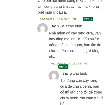
Cho em hỏi mình cũng ở Khánh Hòa ạ.
Em cũng đang tìm cây này mà không
biết mua ở đâu ạ.
24/07/2019 LÚC 6:30 CHIỀU
REPLY
Anh Thư
cho biết:
Nhà mình có cây răng cưa, vẫn
hay tăng mọi người nấu nước
uống mát, ngủ ngon, bạn tìm dc
chưa, nếu chưa mình gửi tăng
nha,
08/11/2019 LÚC 11:01 SÁNG
REPLY
Tung
cho biết:
Tôi đang cần cây răng
cưa để chữa bệnh, bạn
có thì gửi cho tôi để trồng
chữa bệnh, xin cám ơn và
hậu tạ