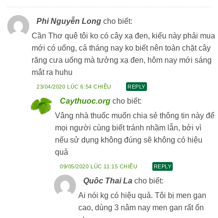
Phi Nguyễn Long
cho biết:
Cần Thơ quê tôi ko có cây xạ đen, kiểu này phải mua
mới có uống, cả tháng nay ko biết nên toàn chặt cây
răng cưa uống mà tưởng xạ đen, hôm nay mới sáng
mắt ra huhu
23/04/2020 LÚC 6:54 CHIỀU
REPLY
Caythuoc.org
cho biết:
Vâng nhà thuốc muốn chia sẻ thông tin này để
mọi người cùng biết tránh nhầm lẫn, bởi vì
nếu sử dụng không đúng sẽ không có hiệu
quả
09/05/2020 LÚC 11:15 CHIỀU
REPLY
Quôc Thai La
cho biết:
Ai nói kg có hiệu quả. Tôi bị men gan
cao, dùng 3 nâm nay men gan rất ổn