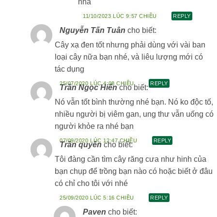
nha
11/10/2023 LÚC 9:57 CHIỀU
REPLY
Nguyễn Tấn Tuân
cho biết:
Cây xạ đen tốt nhưng phải dùng với vài ban
loại cây nữa bạn nhé, và liêu lượng mới có
tác dụng
25/07/2020 LÚC 4:08 CHIỀU
REPLY
Trần Ngọc Hiến
cho biết:
Nó vẫn tốt bình thường nhé bạn. Nó ko độc tố,
nhiều người bị viêm gan, ung thư vẫn uống có
người khỏe ra nhé bạn
07/09/2020 LÚC 12:47 CHIỀU
REPLY
Trần quyên
cho biết:
Tôi đàng cần tìm cây răng cưa như hinh của
bạn chụp để trồng bạn nào có hoặc biết ở đâu
có chỉ cho tôi với nhé
25/09/2020 LÚC 5:16 CHIỀU
REPLY
Paven
cho biết: