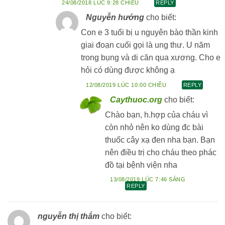
24/08/2018 LÚC 9:28 CHIỀU
REPLY
Nguyễn hướng
cho biết:
Con e 3 tuổi bị u nguyên bào thần kinh
giai đoạn cuối gọi là ung thư. U năm
trong bụng và di căn qua xương. Cho e
hỏi có dùng được không ạ
12/08/2019 LÚC 10:00 CHIỀU
REPLY
Caythuoc.org
cho biết:
Chào bạn, h.hợp của cháu vì
còn nhỏ nên ko dùng đc bài
thuốc cây xạ đen nha bạn. Bạn
nên điều trị cho cháu theo phác
đồ tại bệnh viện nha
13/08/2019 LÚC 7:46 SÁNG
REPLY
nguyễn thị thắm
cho biết: