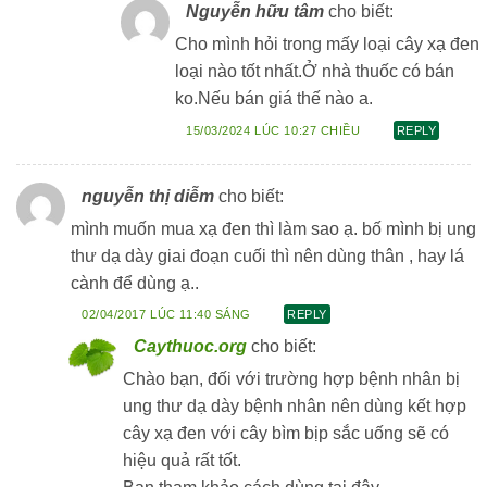
Nguyễn hữu tâm
cho biết:
Cho mình hỏi trong mấy loại cây xạ đen
loại nào tốt nhất.Ở nhà thuốc có bán
ko.Nếu bán giá thế nào a.
15/03/2024 LÚC 10:27 CHIỀU
REPLY
nguyễn thị diễm
cho biết:
mình muốn mua xạ đen thì làm sao ạ. bố mình bị ung
thư dạ dày giai đoạn cuối thì nên dùng thân , hay lá
cành để dùng ạ..
02/04/2017 LÚC 11:40 SÁNG
REPLY
Caythuoc.org
cho biết:
Chào bạn, đối với trường hợp bệnh nhân bị
ung thư dạ dày bệnh nhân nên dùng kết hợp
cây xạ đen với cây bìm bịp sắc uống sẽ có
hiệu quả rất tốt.