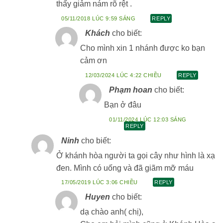
thấy giảm nám rõ rệt .
05/11/2018 LÚC 9:59 SÁNG
REPLY
Khách
cho biết:
Cho mình xin 1 nhánh được ko bạn
cảm ơn
12/03/2024 LÚC 4:22 CHIỀU
REPLY
Phạm hoan
cho biết:
Bạn ở đâu
01/11/2024 LÚC 12:03 SÁNG
REPLY
Ninh
cho biết:
Ở khánh hòa người ta gọi cây như hình là xạ
đen. Mình có uống và đã giãm mỡ máu
17/05/2019 LÚC 3:06 CHIỀU
REPLY
Huyen
cho biết:
dạ chào anh( chị),