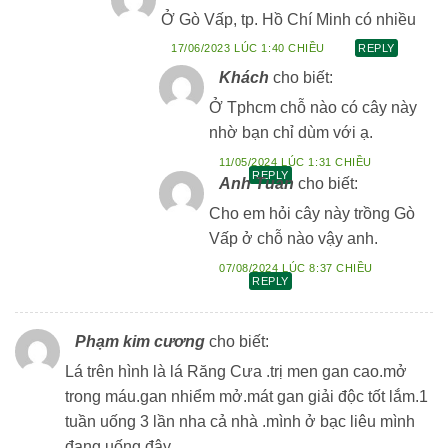
Ở Gò Vấp, tp. Hồ Chí Minh có nhiều
17/06/2023 LÚC 1:40 CHIỀU
REPLY
Khách
cho biết:
Ở Tphcm chỗ nào có cây này
nhờ bạn chỉ dùm với ạ.
11/05/2024 LÚC 1:31 CHIỀU
REPLY
Anh Tuan
cho biết:
Cho em hỏi cây này trồng Gò
Vấp ở chỗ nào vậy anh.
07/08/2024 LÚC 8:37 CHIỀU
REPLY
Phạm kim cương
cho biết:
Lá trên hình là lá Răng Cưa .trị men gan cao.mở
trong máu.gan nhiểm mở.mát gan giải độc tốt lắm.1
tuần uống 3 lần nha cả nhà .mình ở bạc liêu mình
đang uống đây.