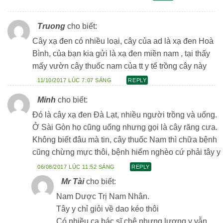
Truong
cho biết:
Cây xạ đen có nhiều loại, cây của ad là xạ đen Hoà
Bình, của bạn kia gửi là xạ đen miền nam , tại thấy
mấy vườn cây thuốc nam của tt y tế trồng cây này
11/10/2017 LÚC 7:07 SÁNG
REPLY
Minh
cho biết:
Đó là cây xạ đen Đà Lạt, nhiều người trồng và uống.
Ở Sài Gòn họ cũng uống nhưng gọi là cây răng cưa.
Không biết đâu mà tin, cây thuốc Nam thì chữa bệnh
cũng chừng mực thôi, bệnh hiểm nghèo cứ phải tây y
06/08/2017 LÚC 11:52 SÁNG
REPLY
Mr Tài
cho biết:
Nam Dược Trị Nam Nhân.
Tây y chỉ giỏi về dao kéo thôi
Có nhiều ca bác sĩ chê nhưng lương y vẫn