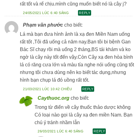
rất tốt và rể chịu.mình cũng muốn biết nó là cây j?
24/05/2021 LÚC 6:40 SÁNG
REPLY
Phạm văn phước
cho biết:
Lá mà bạn đưa hình ảnh là xạ đen Miền Nam uống
rất tốt ,Tôi đã uống cả năm nay.Bạn tôi bi bệnh Gan
Bác Sĩ chạy rồi mà uống 2 tháng,BS tái khám và ko
ngờ là cây này tốt đến vậy.Còn Cây xạ đen hòa bình
lá có răng cưa lớn và màu tía nghe nói uống cũng tốt
nhưng tôi chưa dùng nên ko biết tác dụng,nhưng
hình bạn chụp lá đó uồng rất tốt.
21/03/2021 LÚC 10:42 CHIỀU
REPLY
Caythuoc.org
cho biết:
Trong từ điển về cây thuốc thảo dược không
Có loại nào gọi là cây xạ đen miền Nam. Bạn
chú ý tránh nhầm lẫn
26/03/2021 LÚC 6:40 SÁNG
REPLY