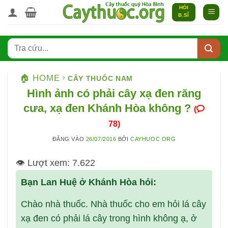
Bỏ
HỎI
B.SĨ
qua
nội
dung
🏠 HOME
CÂY THUỐC NAM
Hình ảnh có phải cây xạ đen răng
cưa, xạ đen Khánh Hòa không ?
(
78)
ĐĂNG VÀO
26/07/2016
BỞI
CAYHUOC ORG
👁️ Lượt xem:
7.622
Bạn Lan Huệ ở Khánh Hòa hỏi:
Chào nhà thuốc. Nhà thuốc cho em hỏi lá cây
xạ đen có phải lá cây trong hình không ạ, ở