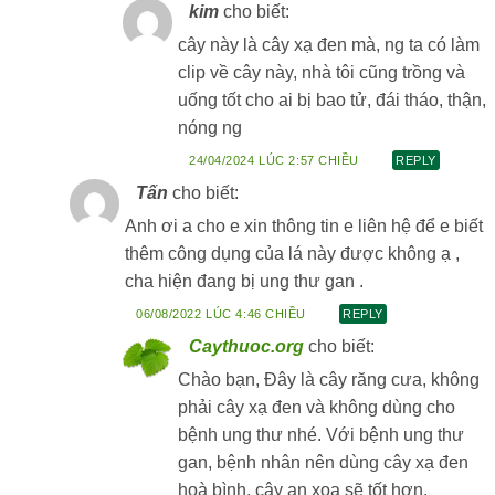
kim
cho biết:
cây này là cây xạ đen mà, ng ta có làm
clip về cây này, nhà tôi cũng trồng và
uống tốt cho ai bị bao tử, đái tháo, thận,
nóng ng
24/04/2024 LÚC 2:57 CHIỀU
REPLY
Tấn
cho biết:
Anh ơi a cho e xin thông tin e liên hệ để e biết
thêm công dụng của lá này được không ạ ,
cha hiện đang bị ung thư gan .
06/08/2022 LÚC 4:46 CHIỀU
REPLY
Caythuoc.org
cho biết:
Chào bạn, Đây là cây răng cưa, không
phải cây xạ đen và không dùng cho
bệnh ung thư nhé. Với bệnh ung thư
gan, bệnh nhân nên dùng cây xạ đen
hoà bình, cây an xoa sẽ tốt hơn.