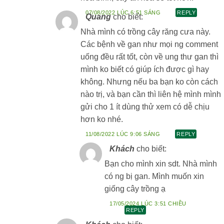
07/08/2022 LÚC 6:51 SÁNG
REPLY
Quang
cho biết:
Nhà mình có trồng cây răng cưa này.
Các bệnh về gan như mọi ng comment
uống đều rất tốt, còn về ung thư gan thì
mình ko biết có giúp ích được gì hay
không. Nhưng nếu ba bạn ko còn cách
nào trị, và bạn cần thì liên hệ mình mình
gửi cho 1 ít dùng thử xem có dễ chịu
hơn ko nhé.
11/08/2022 LÚC 9:06 SÁNG
REPLY
Khách
cho biết:
Bạn cho mình xin sdt. Nhà mình
có ng bị gan. Mình muốn xin
giống cây trồng ạ
17/05/2024 LÚC 3:51 CHIỀU
REPLY