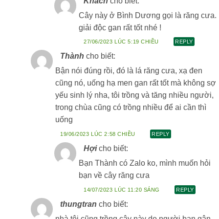
Khách
cho biết:
Cây này ở Bình Dương gọi là răng cưa.
giải độc gan rất tốt nhé !
27/06/2023 LÚC 5:19 CHIỀU
REPLY
Thành
cho biết:
Bận nói đúng rồi, đó là lá răng cưa, xạ đen
cũng nó, uống hạ men gan rất tốt mà không sợ
yếu sinh lý nha, tôi trồng và tăng nhiều người,
trong chùa cũng có trồng nhiều để ai cần thì
uống
19/06/2023 LÚC 2:58 CHIỀU
REPLY
Hợi
cho biết:
Bạn Thành có Zalo ko, mình muốn hỏi
bạn về cây răng cưa
14/07/2023 LÚC 11:20 SÁNG
REPLY
thungtran
cho biết:
nhà tôi cũng trồng cây này do người bạn gân