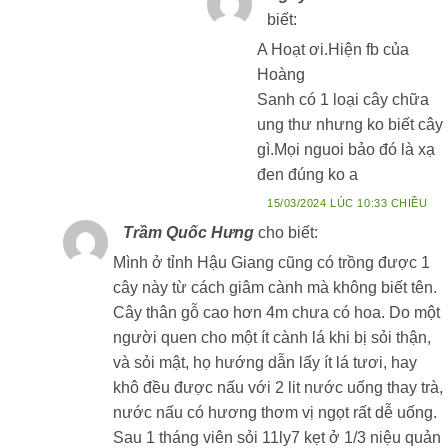
biết:
A Hoạt ơi.Hiện fb của
Hoàng
Sanh có 1 loại cây chữa
ung thư nhưng ko biết cây
gì.Mọi nguoi bảo đó là xạ
đen đúng ko a
15/03/2024 LÚC 10:33 CHIỀU
Trầm Quốc Hưng
cho biết:
Mình ở tỉnh Hậu Giang cũng có trồng được 1
cây này từ cách giâm cành mà không biết tên.
Cây thân gỗ cao hơn 4m chưa có hoa. Do một
người quen cho một ít cành lá khi bị sỏi thận,
và sỏi mật, họ hướng dẫn lấy ít lá tươi, hay
khô đều được nấu với 2 lit nước uống thay trà,
nước nấu có hương thơm vị ngọt rất dễ uống.
Sau 1 tháng viên sỏi 11ly7 kẹt ở 1/3 niệu quản