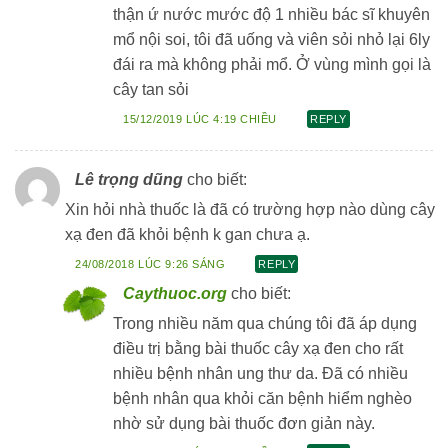
thận ứ nước mước độ 1 nhiều bác sĩ khuyên
mổ nội soi, tôi đã uống và viên sỏi nhỏ lại 6ly
đái ra mà không phải mổ. Ở vùng mình gọi là
cây tan sỏi
15/12/2019 LÚC 4:19 CHIỀU
REPLY
Lê trọng dũng
cho biết:
Xin hỏi nhà thuốc là đã có trường hợp nào dùng cây
xạ đen đã khỏi bệnh k gan chưa ạ.
24/08/2018 LÚC 9:26 SÁNG
REPLY
Caythuoc.org
cho biết:
Trong nhiều năm qua chúng tôi đã áp dụng
điều trị bằng bài thuốc cây xạ đen cho rất
nhiều bệnh nhân ung thư da. Đã có nhiều
bệnh nhân qua khỏi căn bệnh hiểm nghèo
nhờ sử dụng bài thuốc đơn giản này.