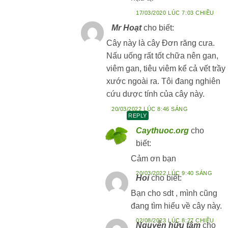
17/03/2020 LÚC 7:03 CHIỀU
Mr Hoạt
cho biết:
Cây này là cây Đơn răng cưa.
Nấu uống rất tốt chữa nên gan,
viêm gan, tiêu viêm kể cả vết trầy
xước ngoài ra. Tôi đang nghiên
cứu dược tính của cây này.
20/03/2022 LÚC 8:46 SÁNG
REPLY
Caythuoc.org
cho
biết:
Cảm ơn bạn
20/03/2022 LÚC 9:40 SÁNG
Hoi
cho biết:
Bạn cho sdt , mình cũng
đang tìm hiểu về cây này.
02/08/2023 LÚC 8:27 CHIỀU
Nguyễn hữu tâm
cho