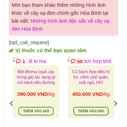
Mời bạn tham khảo thêm những hình ảnh
khác về cây xạ đen chính gốc Hòa Bình tại
bài viết:
Những hình ảnh đặc sắc về cây xạ
đen Hòa Bình
[tqd_call_request]
🌿 Vị thuốc có thể bạn quan tâm
1
50
Bột lêkima (quả cây
Củ bách hợp điều trị
trứng gà) tác dụng gì
ho, viêm phế quản,
với bệnh tiểu đường
mất ngủ, HIV
390.000
VND
/kg
450.000
VND
/kg
THÊM VÀO GIỎ
THÊM VÀO GIỎ