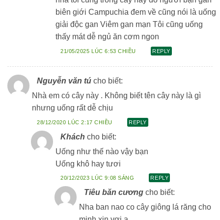
biên giới Campuchia đem về cũng nói là uống
giải độc gan Viêm gan mạn Tôi cũng uống
thấy mát dễ ngủ ăn cơm ngon
21/05/2025 LÚC 6:53 CHIỀU
REPLY
Nguyễn văn tú
cho biết:
Nhà em có cây này . Không biết tên cây này là gì
nhưng uống rất dễ chịu
28/12/2020 LÚC 2:17 CHIỀU
REPLY
Khách
cho biết:
Uống như thế nào vậy bạn
Uống khô hay tươi
20/12/2023 LÚC 9:08 SÁNG
REPLY
Tiêu băn cương
cho biết:
Nha ban nao co cây giông lá răng cho
minh xin vơi a