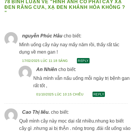
78 BÌNH LUẬN VỀ “
HÌNH ẢNH CÓ PHẢI CÂY XẠ
ĐEN RĂNG CƯA, XẠ ĐEN KHÁNH HÒA KHÔNG ?
”
nguyễn Phúc Hâu
cho biết:
Mình uống cây này nay mấy năm rồi, thấy rất tác
dụng về men gan !
17/02/2025 LÚC 11:18 SÁNG
REPLY
An Nhiên
cho biết:
Nhà mình vẫn nấu uống mỗi ngày trị bệnh gan
rất tốt ,
01/10/2025 LÚC 10:15 CHIỀU
REPLY
Cao Thị liêu.
cho biết:
Quê mình cây này mọc dại rât nhiều.nhung ko biết
cây gì .nhưng ai bị thẬn . nóng trong .đái rắt uống vào