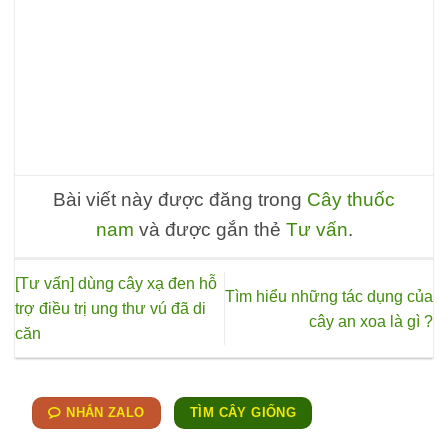
p
Bài viết này được đăng trong
Cây thuốc
nam
và được gắn thẻ
Tư vấn
.
[Tư vấn] dùng cây xạ đen hỗ
Tìm hiểu những tác dụng của
trợ điều trị ung thư vú đã di
cây an xoa là gì ?
căn
NHẮN ZALO
TÌM CÂY GIỐNG