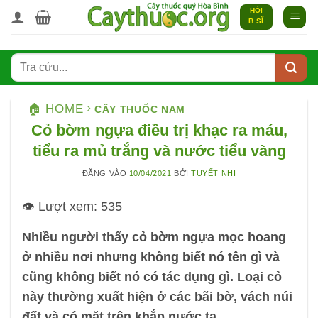
Bỏ
HỎI
B.SĨ
qua
nội
dung
🏠 HOME
CÂY THUỐC NAM
Cỏ bờm ngựa điều trị khạc ra máu,
tiểu ra mủ trắng và nước tiểu vàng
ĐĂNG VÀO
10/04/2021
BỞI
TUYẾT NHI
👁️ Lượt xem:
535
Nhiều người thấy cỏ bờm ngựa mọc hoang
ở nhiều nơi nhưng không biết nó tên gì và
cũng không biết nó có tác dụng gì. Loại cỏ
này thường xuất hiện ở các bãi bờ, vách núi
đất và có mặt trên khắp nước ta.