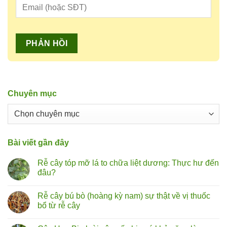
Chuyên mục
Chuyên
mục
Bài viết gần đây
Rễ cây tóp mỡ lá to chữa liệt dương: Thực hư đến
đâu?
Không
có
Rễ cây bú bò (hoàng kỳ nam) sự thật về vị thuốc
bình
luận
bổ từ rễ cây
ở
Rễ
Không
cây
có