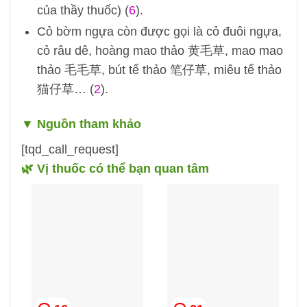
của thầy thuốc) (
6
).
Cỏ bờm ngựa còn được gọi là cỏ đuôi ngựa,
cỏ râu dê, hoàng mao thảo 黄毛草, mao mao
thảo 毛毛草, bút tể thảo 笔仔草, miêu tể thảo
猫仔草… (
2
).
▼
Nguồn tham khảo
[tqd_call_request]
🌿 Vị thuốc có thể bạn quan tâm