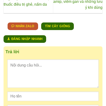
amip, viêm gan và những lưu
thuốc điều trị ghẻ, nấm da
ý khi dùng
NHẮN ZALO
TÌM CÂY GIỐNG
ĐĂNG NHẬP NHANH
Trả lời