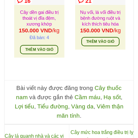
16
21
Cây dền gai điều trị
Nụ vối, lá vối điều trị
thoát vị đĩa đệm,
bệnh đường ruột và
xương khớp
kích thích tiêu hóa
150.000
VND
/kg
150.000
VND
/kg
Đã bán: 4
THÊM VÀO GIỎ
THÊM VÀO GIỎ
Bài viết này được đăng trong
Cây thuốc
nam
và được gắn thẻ
Cầm máu
,
Hạ sốt
,
Lợi tiểu
,
Tiểu đường
,
Vàng da
,
Viêm thận
mãn tính
.
Cây mức hoa trắng điều trị lỵ
Cây lá quanh nhà và các vị