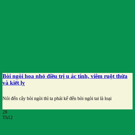
Bòi ngòi hoa nhỏ điều trị u ác tính, viêm ruột thừa
và kiết lỵ
Nói đến cây bòi ngòi thì ta phải kể đến bòi ngòi tai là loại
28
Th12