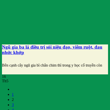
Ngũ gia ba lá điều trị sỏi niệu đạo, viêm ruột, đau
nhức khớp
Bên cạnh cây ngũ gia bì chân chim thì trong y học cổ truyền còn
16
Th5
1
2
3
4