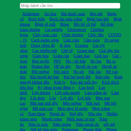
Alzheimer
An thai
Bài thuốc nam
Béo phì
Bướu
cổ
Bạch biến
Bạch cầu máu trắng
Bệnh ban khỉ
Bệnh
phong
Bệnh về mắt
Bỏng
Bồi bổ cở thể
Bổ thận
tráng dương
Cai nghiện
Cholesterol
Chướng
bụng
Chảy máu cam
Chấn thương
Chốc đầu
COVID
- 19
Cách ngâm rượu
Cảm cúm
Cầm máu
Di mộng
tinh
Dong riềng đỏ
dị ứng
Eczema
Gai cột
sống
Gan nhiễm mỡ
Ghẻ lở
Giang mai
Giải độc bia
rượu
Giảm béo
Giảm cân
Giảm đau
Giời leo
Gút -
gout
Hen suyễn
HIV
Ho - hô hấp
Ho lao
Ho ra
máu
Hoàng đản
HP dạ dày
Huyết áp cao
Huyết áp
thấp
Hôi miệng
Hôi nách
Hạ sốt
Hắc lào
Hở van
tim
Khí huyết hư hàn
Khí hư bạch đới
Khó tiêu
Kinh
nguyệt không đều
Kiết lỵ
Kéo dài tuổi thọ
Kích thích
tiêu hóa
Kỵ nhau trong đông y
Lao hạch
Lao
phổi
Liệt dương
Liệt nửa người
Làm trắng da
Làm
đẹp
Lòi dom
Lậu
Lợi sữa
Lợi tiểu
Men gan
cao
Mát gan giải độc
Méo miệng
Mất ngủ
Mồ hôi
trộm
Mỡ máu cao
Mụn nhọt lở ngứa
Mụn trứng
cá
Nam khoa
Ngoài da
Ngộ độc
Nha chu
Nhiễm
trùng máu
Nhuận tràng
Nhồi máu cơ tim
Nám
da
Nôn ra máu
Nấm móng
Nấm ngoài da
nổi mề
đay
Nứt kẽ hậu môn
Parkinson
Phong thấp
Phòng