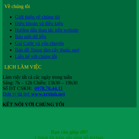
Về chúng tôi
Giới thiệu về chúng tôi
Điều khoản và điều kiện
Hướng dẫn thao tác trên website
Bảo mật dữ liệu
Giá Cước và vận chuyển
Bản đồ Trung tâm cây thuốc quý
Liên hệ với chúng tôi
LỊCH LÀM VIỆC
Làm việc tất cả các ngày trong tuần
Sáng: 7h – 12h Chiều: 13h30 – 19h30
Số ĐT CSKH:
0978.78.44.11
Đơn vị tài trợ:
www.xexinh.net
KẾT NỐI VỚI CHÚNG TÔI
Bạn cần giúp đỡ?
Chúng tôi luôn sẵn sàng hỗ trợ bạn.