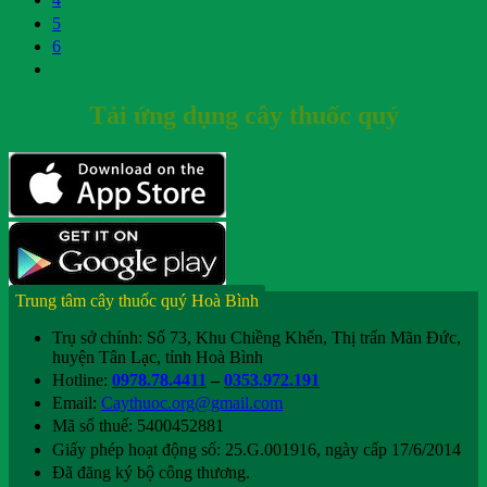
5
6
Tải ứng dụng cây thuốc quý
Trung tâm cây thuốc quý Hoà Bình
Trụ sở chính: Số 73, Khu Chiềng Khến, Thị trấn Mãn Đức,
huyện Tân Lạc, tỉnh Hoà Bình
Hotline:
0978.78.4411
–
0353.972.191
Email:
Caythuoc.org@gmail.com
Mã số thuế: 5400452881
Giấy phép hoạt động số: 25.G.001916, ngày cấp 17/6/2014
Đã đăng ký bộ công thương.