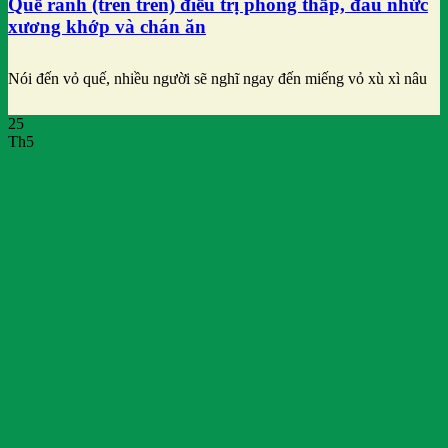
Quế rành (trèn trèn) điều trị phong thấp, đau nhức
xương khớp và chán ăn
Nói đến vỏ quế, nhiều người sẽ nghĩ ngay đến miếng vỏ xù xì nâu
25
Th5