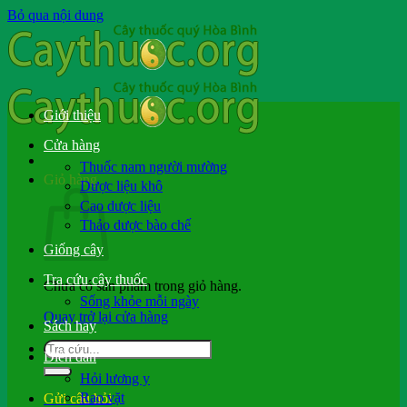
Bỏ qua nội dung
Giới thiệu
Cửa hàng
Thuốc nam người mường
Giỏ hàng
Dược liệu khô
Cao dược liệu
Thảo dược bào chế
Giống cây
Tra cứu cây thuốc
Chưa có sản phẩm trong giỏ hàng.
Sống khỏe mỗi ngày
Quay trở lại cửa hàng
Sách hay
Diễn đàn
Hỏi lương y
Rao vặt
Gửi câu hỏi