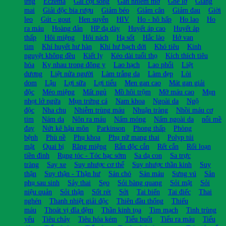
ứng
Eczema
Gai cột sống
Gan nhiễm mỡ
Ghẻ lở
Giang
mai
Giải độc bia rượu
Giảm béo
Giảm cân
Giảm đau
Giời
leo
Gút - gout
Hen suyễn
HIV
Ho - hô hấp
Ho lao
Ho
ra máu
Hoàng đản
HP dạ dày
Huyết áp cao
Huyết áp
thấp
Hôi miệng
Hôi nách
Hạ sốt
Hắc lào
Hở van
tim
Khí huyết hư hàn
Khí hư bạch đới
Khó tiêu
Kinh
nguyệt không đều
Kiết lỵ
Kéo dài tuổi thọ
Kích thích tiêu
hóa
Kỵ nhau trong đông y
Lao hạch
Lao phổi
Liệt
dương
Liệt nửa người
Làm trắng da
Làm đẹp
Lòi
dom
Lậu
Lợi sữa
Lợi tiểu
Men gan cao
Mát gan giải
độc
Méo miệng
Mất ngủ
Mồ hôi trộm
Mỡ máu cao
Mụn
nhọt lở ngứa
Mụn trứng cá
Nam khoa
Ngoài da
Ngộ
độc
Nha chu
Nhiễm trùng máu
Nhuận tràng
Nhồi máu cơ
tim
Nám da
Nôn ra máu
Nấm móng
Nấm ngoài da
nổi mề
đay
Nứt kẽ hậu môn
Parkinson
Phong thấp
Phòng
bệnh
Phù nề
Phụ khoa
Phụ nữ mang thai
Polyp túi
mật
Quai bị
Răng miệng
Rắn độc cắn
Rết cắn
Rối loạn
tiền đình
Rụng tóc - Tóc bạc sớm
Sa dạ con
Sa trực
tràng
Say xe
Suy nhược cơ thể
Suy nhược thần kinh
Suy
thận
Suy thận - Thận hư
Sán chó
Sán máu
Sưng vú
Sản
phụ sau sinh
Sảy thai
Sẹo
Sỏi bàng quang
Sỏi mật
Sỏi
niệu quản
Sỏi thận
Sốt rét
Sởi
Tai biến
Tai điếc
Thai
nghén
Thanh nhiệt giải độc
Thiên đầu thống
Thiếu
máu
Thoát vị đĩa đệm
Thần kinh tọa
Tim mạch
Tinh trùng
yếu
Tiêu chảy
Tiêu hóa kém
Tiểu buốt
Tiểu ra máu
Tiểu