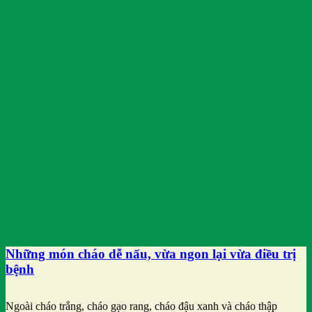
Những món cháo dễ nấu, vừa ngon lại vừa điều trị
bệnh
Ngoài cháo trắng, cháo gạo rang, cháo đậu xanh và cháo thập