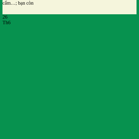
cẩm…; bạn còn
26
Th6