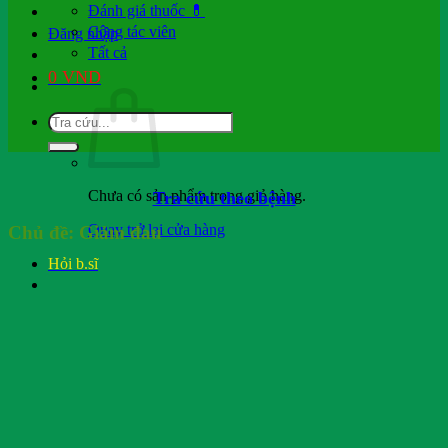
Đánh giá thuốc 💊
Cộng tác viên
Đăng nhập
Tất cả
0
VND
Chưa có sản phẩm trong giỏ hàng.
Tra cứu theo bệnh
Quay trở lại cửa hàng
Chủ đề:
Giảm đau
Hỏi b.sĩ