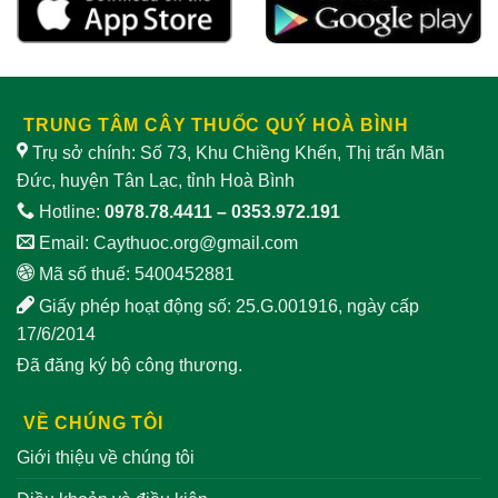
lý
sử
nam
dụng
TRUNG TÂM CÂY THUỐC QUÝ HOÀ BÌNH
Trụ sở chính: Số 73, Khu Chiềng Khến, Thị trấn Mãn
Đức, huyện Tân Lạc, tỉnh Hoà Bình
Hotline:
0978.78.4411
–
0353.972.191
Email:
Caythuoc.org@gmail.com
Mã số thuế: 5400452881
Giấy phép hoạt động số: 25.G.001916, ngày cấp
17/6/2014
Đã đăng ký bộ công thương.
VỀ CHÚNG TÔI
Giới thiệu về chúng tôi