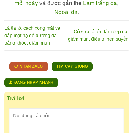
mỗi ngày
và được gắn thẻ
Làm trắng da
,
nhiều
biến
Ngoài da
.
thể.
Các
Lá tía tô, cách xông mặt và
tùy
Cỏ sữa lá lớn làm đẹp da,
đắp mặt nạ để dưỡng da
chọn
giảm mụn, điều trị hen suyễn
trắng khỏe, giảm mụn
có
thể
được
chọn
NHẮN ZALO
TÌM CÂY GIỐNG
trên
trang
ĐĂNG NHẬP NHANH
sản
phẩm
Trả lời