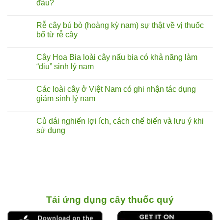
đâu?
Không
có
Rễ cây bú bò (hoàng kỳ nam) sự thật về vị thuốc
bình
luận
bổ từ rễ cây
ở
Rễ
Không
cây
có
Cây Hoa Bia loài cây nấu bia có khả năng làm
tóp
bình
mỡ
luận
“dịu” sinh lý nam
lá
ở
to
Rễ
Không
chữa
cây
có
Các loài cây ở Việt Nam có ghi nhận tác dụng
liệt
bú
bình
dương:
bò
luận
giảm sinh lý nam
Thực
(hoàng
ở
hư
kỳ
Cây
Không
đến
nam)
Hoa
có
Củ dái nghiến lợi ích, cách chế biến và lưu ý khi
đâu?
sự
Bia
bình
thật
loài
luận
sử dụng
về
cây
ở
vị
nấu
Các
Không
thuốc
bia
loài
có
bổ
có
cây
bình
từ
khả
ở
luận
rễ
năng
Việt
ở
cây
làm
Nam
Củ
“dịu”
có
dái
sinh
ghi
nghiến
lý
nhận
lợi ích,
nam
tác
cách chế biến
Tải ứng dụng cây thuốc quý
dụng
và
giảm
lưu ý
sinh
khi