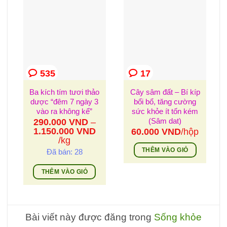
535
17
Ba kích tím tươi thảo
Cây sâm đất – Bí kíp
dược “đêm 7 ngày 3
bổi bổ, tăng cường
vào ra không kể”
sức khỏe ít tốn kém
(Sâm dat)
290.000
VND
–
1.150.000
VND
60.000
VND
/hộp
Khoảng
/kg
giá:
THÊM VÀO GIỎ
Đã bán: 28
từ
290.000 VND
THÊM VÀO GIỎ
đến
Sản
1.150.000 VND
phẩm
này
Bài viết này được đăng trong
Sống khỏe
có