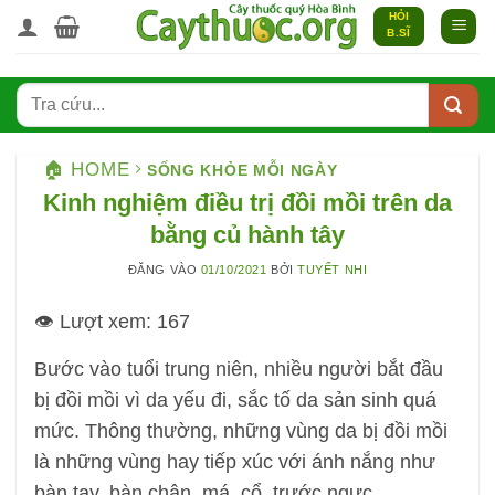
Bỏ
HỎI
B.SĨ
qua
nội
dung
🏠 HOME
SỐNG KHỎE MỖI NGÀY
Kinh nghiệm điều trị đồi mồi trên da
bằng củ hành tây
ĐĂNG VÀO
01/10/2021
BỞI
TUYẾT NHI
👁️ Lượt xem:
167
Bước vào tuổi trung niên, nhiều người bắt đầu
bị đồi mồi vì da yếu đi, sắc tố da sản sinh quá
mức. Thông thường, những vùng da bị đồi mồi
là những vùng hay tiếp xúc với ánh nắng như
bàn tay, bàn chân, má, cổ, trước ngực…