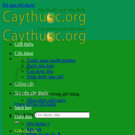
Bỏ qua nội dung
Giới thiệu
Cửa hàng
Giỏ hàng
Thuốc nam người mường
Dược liệu khô
Cao dược liệu
Thảo dược bào chế
Giống cây
Tra cứu cây thuốc
Chưa có sản phẩm trong giỏ hàng.
Sống khỏe mỗi ngày
Quay trở lại cửa hàng
Sách hay
Tìm kiếm:
Diễn đàn
Hỏi lương y
Rao vặt
Gửi câu hỏi
Đánh giá thuốc 💊