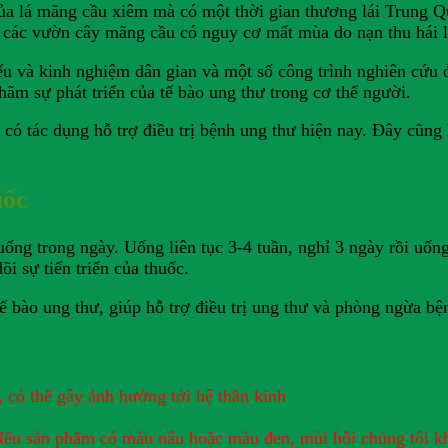
ủa lá mãng cầu xiêm mà có một thời gian thương lái Trung Qu
n các vườn cây mãng cầu có nguy cơ mất mùa do nạn thu hái lá
yếu và kinh nghiệm dân gian và một số công trình nghiên cứ
hãm sự phát triển của tế bào ung thư trong cơ thể người.
 có tác dụng hỗ trợ điều trị bệnh ung thư hiện nay. Đây cũn
uốc
ng trong ngày. Uống liên tục 3-4 tuần, nghỉ 3 ngày rồi uống
õi sự tiến triển của thuốc.
ế bào ung thư, giúp hỗ trợ điều trị ung thư và phòng ngừa bệ
 có thể gây ảnh hưởng tới hệ thần kinh
 (Nếu sản phẩm có màu nâu hoặc màu đen, mùi hôi chúng tôi 