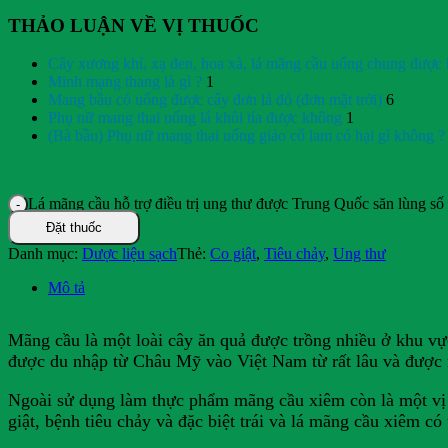
THẢO LUẬN VỀ VỊ THUỐC
Cây xương khỉ, xạ đen, hoa xà, lá mãng cầu uống chung được
Minh mạng thang là gì ?
1
Mang bầu có uống được cây đơn lá đỏ (đơn mặt trời)
6
Phụ nữ mang thai uống lá khôi tía được không
1
(Bà bầu) Phụ nữ mang thai uống giảo cổ lam có hại gì không ?
Lá mãng cầu hỗ trợ điều trị ung thư được Trung Quốc săn lùng số
Đặt thuốc
Danh mục:
Dược liệu sạch
Thẻ:
Co giật
,
Tiêu chảy
,
Ung thư
Mô tả
Mãng cầu là một loài cây ăn quả được trồng nhiều ở khu vự
được du nhập từ Châu Mỹ vào Việt Nam từ rất lâu và được 
Ngoài sử dụng làm thực phẩm mãng cầu xiêm còn là một vị 
giật, bệnh tiêu chảy và đặc biệt trái và lá mãng cầu xiêm có 