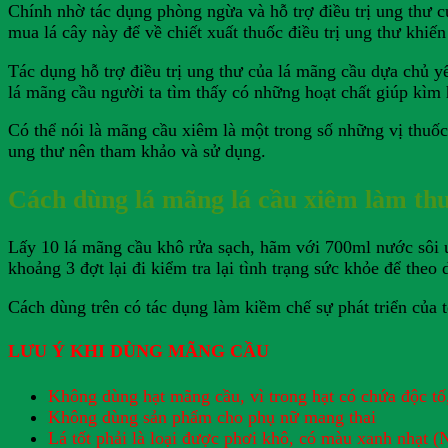
Chính nhờ tác dụng phòng ngừa và hỗ trợ điều trị ung thư c
mua lá cây này để về chiết xuất thuốc điều trị ung thư khiế
Tác dụng hỗ trợ điều trị ung thư của lá mãng cầu dựa chủ 
lá mãng cầu người ta tìm thấy có những hoạt chất giúp kìm 
Có thể nói là mãng cầu xiêm là một trong số những vị thuốc
ung thư nên tham khảo và sử dụng.
Cách dùng lá mãng lá cầu xiêm làm th
Lấy 10 lá mãng cầu khô rửa sạch, hãm với 700ml nước sôi uố
khoảng 3 đợt lại đi kiểm tra lại tình trạng sức khỏe để theo d
Cách dùng trên có tác dụng làm kiềm chế sự phát triển của t
LƯU Ý KHI DÙNG MÃNG CẦU
Không dùng hạt mãng cầu, vì trong hạt có chứa độc tố,
Không dùng sản phẩm cho phụ nữ mang thai
Lá tốt phải là loại được phơi khô, có màu xanh nhạt