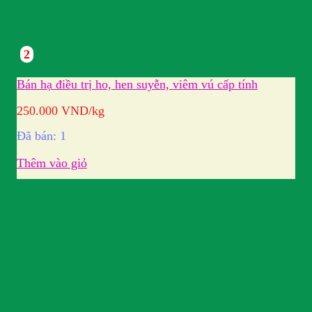
2
Bán hạ điều trị ho, hen suyễn, viêm vú cấp tính
250.000
VND
/kg
Đã bán: 1
Thêm vào giỏ