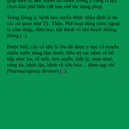
giúp điều trị hen suyễn thì thuốc Đông y cũng là lựa
chọn khá phổ biến (để hạn chế tác dụng phụ).
Trong Đông y, bệnh hen suyễn được nhận định là do
các cơ quan như Tỳ, Thận, Phế hoạt động kém; ngoại
tà xâm nhập, đờm trọc nội thịnh và khí huyết không
thông (
1
).
Được biết, cây cỏ sữa lá lớn đã được y học cổ truyền
nhiều nước dùng làm thuốc điều trị các bệnh về hô
hấp như: ho, sổ mũi, hen suyễn, kiết lỵ, mụn nhọt,
vàng da, bệnh lậu, bệnh về tiêu hóa… (theo tạp chí
Pharmacognosy Review
) (
2
).