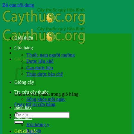
Bỏ qua nội dung
Giới thiệu
Cửa hàng
Thuốc nam người mường
Giỏ hàng
Dược liệu khô
Cao dược liệu
Thảo dược bào chế
Giống cây
Tra cứu cây thuốc
Chưa có sản phẩm trong giỏ hàng.
Sống khỏe mỗi ngày
Quay trở lại cửa hàng
Sách hay
Diễn đàn
Hỏi lương y
Rao vặt
Gửi câu hỏi