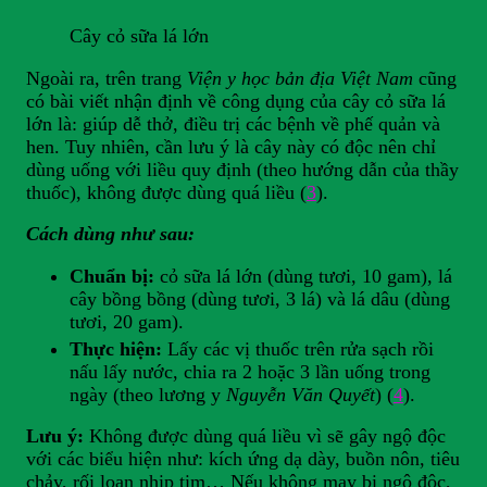
Cây cỏ sữa lá lớn
Ngoài ra, trên trang
Viện y học bản địa Việt Nam
cũng
có bài viết nhận định về công dụng của cây cỏ sữa lá
lớn là: giúp dễ thở, điều trị các bệnh về phế quản và
hen. Tuy nhiên, cần lưu ý là cây này có độc nên chỉ
dùng uống với liều quy định (theo hướng dẫn của thầy
thuốc), không được dùng quá liều (
3
).
Cách dùng như sau:
Chuẩn bị:
cỏ sữa lá lớn (dùng tươi, 10 gam), lá
cây bồng bồng (dùng tươi, 3 lá) và lá dâu (dùng
tươi, 20 gam).
Thực hiện:
Lấy các vị thuốc trên rửa sạch rồi
nấu lấy nước, chia ra 2 hoặc 3 lần uống trong
ngày (theo lương y
Nguyễn Văn Quyết
) (
4
).
Lưu ý:
Không được dùng quá liều vì sẽ gây ngộ độc
với các biểu hiện như: kích ứng dạ dày, buồn nôn, tiêu
chảy, rối loạn nhịp tim… Nếu không may bị ngộ độc,