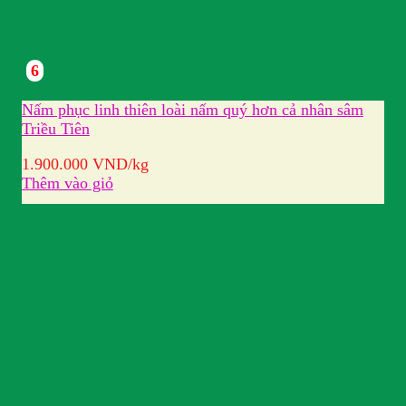
6
Nấm phục linh thiên loài nấm quý hơn cả nhân sâm
Triều Tiên
1.900.000
VND
/kg
Thêm vào giỏ