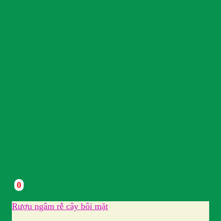
0
Rượu ngâm rễ cây bôi mặt