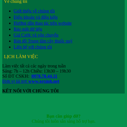
Về chúng tôi
Giới thiệu về chúng tôi
Điều khoản và điều kiện
Hướng dẫn thao tác trên website
Bảo mật dữ liệu
Giá Cước và vận chuyển
Bản đồ Trung tâm cây thuốc quý
Liên hệ với chúng tôi
LỊCH LÀM VIỆC
Làm việc tất cả các ngày trong tuần
Sáng: 7h – 12h Chiều: 13h30 – 19h30
Số ĐT CSKH:
0978.78.44.11
Đơn vị tài trợ:
www.xexinh.net
KẾT NỐI VỚI CHÚNG TÔI
Bạn cần giúp đỡ?
Chúng tôi luôn sẵn sàng hỗ trợ bạn.