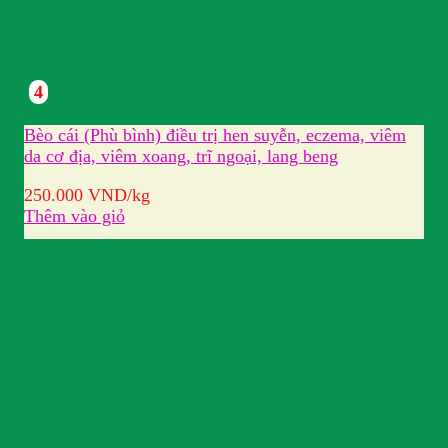
4
Bèo cái (Phù bình) điều trị hen suyễn, eczema, viêm
da cơ địa, viêm xoang, trĩ ngoại, lang beng
250.000
VND
/kg
Thêm vào giỏ