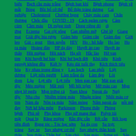
biến
Bạch cầu máu trắng
Bệnh ban khỉ
Bệnh phong
Bệnh về
mắt
Bỏng
Bồi bổ cở thể
Bổ thận tráng dương
Cai
nghiện
Cholesterol
Chướng bụng
Chảy máu cam
Chấn
thương
Chốc đầu
COVID - 19
Cách ngâm rượu
Cảm
cúm
Cầm máu
Di mộng tinh
Dong riềng đỏ
dị
ứng
Eczema
Gai cột sống
Gan nhiễm mỡ
Ghẻ lở
Giang
mai
Giải độc bia rượu
Giảm béo
Giảm cân
Giảm đau
Giời
leo
Gút - gout
Hen suyễn
HIV
Ho - hô hấp
Ho lao
Ho
ra máu
Hoàng đản
HP dạ dày
Huyết áp cao
Huyết áp
thấp
Hôi miệng
Hôi nách
Hạ sốt
Hắc lào
Hở van
tim
Khí huyết hư hàn
Khí hư bạch đới
Khó tiêu
Kinh
nguyệt không đều
Kiết lỵ
Kéo dài tuổi thọ
Kích thích tiêu
hóa
Kỵ nhau trong đông y
Lao hạch
Lao phổi
Liệt
dương
Liệt nửa người
Làm trắng da
Làm đẹp
Lòi
dom
Lậu
Lợi sữa
Lợi tiểu
Men gan cao
Mát gan giải
độc
Méo miệng
Mất ngủ
Mồ hôi trộm
Mỡ máu cao
Mụn
nhọt lở ngứa
Mụn trứng cá
Nam khoa
Ngoài da
Ngộ
độc
Nha chu
Nhiễm trùng máu
Nhuận tràng
Nhồi máu cơ
tim
Nám da
Nôn ra máu
Nấm móng
Nấm ngoài da
nổi mề
đay
Nứt kẽ hậu môn
Parkinson
Phong thấp
Phòng
bệnh
Phù nề
Phụ khoa
Phụ nữ mang thai
Polyp túi
mật
Quai bị
Răng miệng
Rắn độc cắn
Rết cắn
Rối loạn
tiền đình
Rụng tóc - Tóc bạc sớm
Sa dạ con
Sa trực
tràng
Say xe
Suy nhược cơ thể
Suy nhược thần kinh
Suy
thận
Suy thận - Thận hư
Sán chó
Sán máu
Sưng vú
Sản