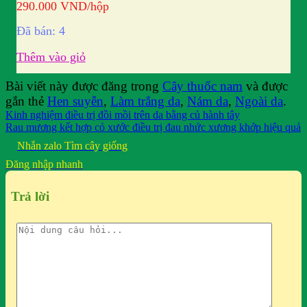
290.000
VND
/hộp
Đã bán: 4
Thêm vào giỏ
Bài viết này được đăng trong
Cây thuốc nam
và được
gắn thẻ
Hen suyễn
,
Làm trắng da
,
Nám da
,
Ngoài da
.
Kinh nghiệm điều trị đồi mồi trên da bằng củ hành tây
Rau mương kết hợp cỏ xước điều trị đau nhức xương khớp hiệu quả
Nhắn zalo
Tìm cây giống
Đăng nhập nhanh
Trả lời