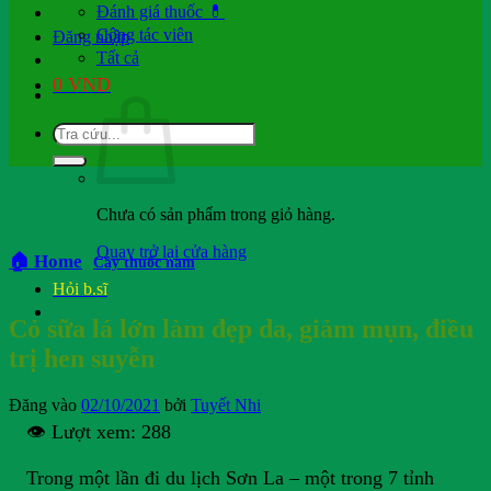
Đánh giá thuốc 💊
Cộng tác viên
Đăng nhập
Tất cả
0
VND
Chưa có sản phẩm trong giỏ hàng.
Quay trở lại cửa hàng
🏠 Home
Cây thuốc nam
Hỏi b.sĩ
Cỏ sữa lá lớn làm đẹp da, giảm mụn, điều
trị hen suyễn
Đăng vào
02/10/2021
bởi
Tuyết Nhi
👁️ Lượt xem:
288
Trong một lần đi du lịch Sơn La – một trong 7 tỉnh