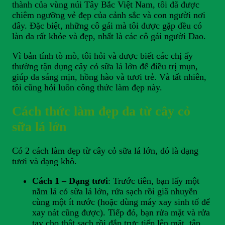
thành của vùng núi Tây Bắc Việt Nam, tôi đã được
chiêm ngưỡng vẻ đẹp của cảnh sắc và con người nơi
đây. Đặc biệt, những cô gái mà tôi được gặp đều có
làn da rất khỏe và đẹp, nhất là các cô gái người Dao.
Vì bản tính tò mò, tôi hỏi và được biết các chị ấy
thường tận dụng cây cỏ sữa lá lớn để điều trị mụn,
giúp da sáng mịn, hồng hào và tươi trẻ. Và tất nhiên,
tôi cũng hỏi luôn công thức làm đẹp này.
Cách thức làm đẹp da từ cây cỏ
sữa lá lớn
Có 2 cách làm đẹp từ cây cỏ sữa lá lớn, đó là dạng
tươi và dạng khô.
Cách 1 – Dạng tươi
: Trước tiên, bạn lấy một
nắm lá cỏ sữa lá lớn, rửa sạch rồi giã nhuyễn
cùng một ít nước (hoặc dùng máy xay sinh tố để
xay nát cũng được). Tiếp đó, bạn rửa mặt và rửa
tay cho thật sạch rồi đắp trực tiếp lên mặt, tập