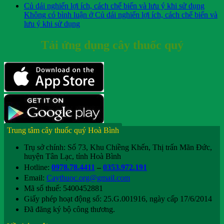
Củ dái nghiến lợi ích, cách chế biến và lưu ý khi sử dụng
Không có bình luận
ở Củ dái nghiến lợi ích, cách chế biến và
lưu ý khi sử dụng
Tải ứng dụng cây thuốc quý
Trung tâm cây thuốc quý Hoà Bình
Trụ sở chính: Số 73, Khu Chiềng Khến, Thị trấn Mãn Đức,
huyện Tân Lạc, tỉnh Hoà Bình
Hotline:
0978.78.4411
–
0353.972.191
Email:
Caythuoc.org@gmail.com
Mã số thuế: 5400452881
Giấy phép hoạt động số: 25.G.001916, ngày cấp 17/6/2014
Đã đăng ký bộ công thương.