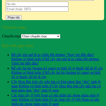
Chuyên mục
Chuyên mục
Bài viết gần đây
Rễ cây tóp mỡ lá to chữa liệt dương: Thực hư đến đâu?
Không có bình luận
ở Rễ cây tóp mỡ lá to chữa liệt dương:
Thực hư đến đâu?
Rễ cây bú bò (hoàng kỳ nam) sự thật về vị thuốc bổ từ rễ cây
Không có bình luận
ở Rễ cây bú bò (hoàng kỳ nam) sự thật
về vị thuốc bổ từ rễ cây
Cây Hoa Bia loài cây nấu bia có khả năng làm “dịu” sinh lý
nam
Không có bình luận
ở Cây Hoa Bia loài cây nấu bia có
khả năng làm “dịu” sinh lý nam
Các loài cây ở Việt Nam có ghi nhận tác dụng giảm sinh lý
nam
Không có bình luận
ở Các loài cây ở Việt Nam có ghi
nhận tác dụng giảm sinh lý nam