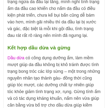
trạng ngứa da đầu lại tăng, mình nghỉ tình trạng
ẩm da đầu cao khiến cho nấm da đầu có điều
kiện phát triển, chưa kể bụi bẩn cũng dễ bám
vào hơn, mình gãi nhiều thì da đầu lại bị xước
và gác, đặc biệt là mỗi khi gội đầu, tình trạng
đau rát rất rõ ràng nên mình đã ngưng lại.
Kết hợp dầu dừa và gừng
Dầu dừa
có công dụng dưỡng ẩm, làm mềm
mượt giúp da đầu không bị khô tránh được tình
trạng bong tróc các lớp sừng – một trong những
nguyên nhân tạo thành gàu- đồng thời cũng
giúp tóc mượt, các dưỡng chất tự nhiên giúp
tóc khỏe giảm tình trạng xơ, rụng. Gừng tính ấm
và có tác dụng kháng khuẩn, nấm nên vừa giúp
cân bằng vừa bổ trợ cho dầu dừa giúp kiềm