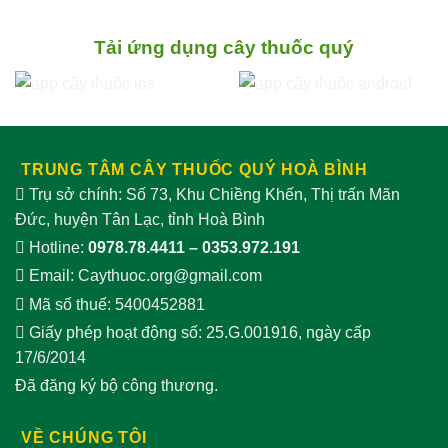
“dịu”
có
dái
sinh
ghi
nghiến
lý
nhận
lợi ích,
nam
tác
cách chế biến
Tải ứng dụng cây thuốc quý
dụng
và
giảm
lưu ý
sinh
khi
lý
sử
nam
dụng
TRUNG TÂM CÂY THUỐC QUÝ HOÀ BÌNH
Trụ sở chính: Số 73, Khu Chiềng Khến, Thị trấn Mãn
Đức, huyện Tân Lạc, tỉnh Hoà Bình
Hotline:
0978.78.4411
–
0353.972.191
Email:
Caythuoc.org@gmail.com
Mã số thuế: 5400452881
Giấy phép hoạt động số: 25.G.001916, ngày cấp
17/6/2014
Đã đăng ký bộ công thương.
VỀ CHÚNG TÔI