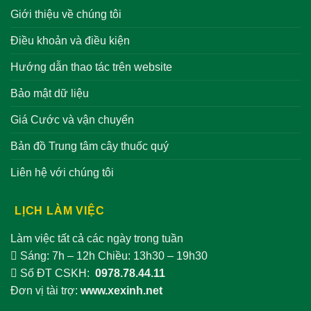
Giới thiệu về chúng tôi
Điều khoản và điều kiện
Hướng dẫn thao tác trên website
Bảo mật dữ liệu
Giá Cước và vận chuyển
Bản đồ Trung tâm cây thuốc quý
Liên hệ với chúng tôi
LỊCH LÀM VIỆC
Làm việc tất cả các ngày trong tuần
Sáng: 7h – 12h Chiều: 13h30 – 19h30
Số ĐT CSKH:
0978.78.44.11
Đơn vị tài trợ:
www.xexinh.net