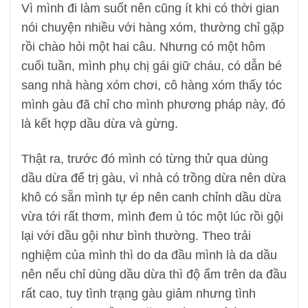
Vì mình đi làm suốt nên cũng ít khi có thời gian
nói chuyện nhiều với hàng xóm, thường chỉ gặp
rồi chào hỏi một hai câu. Nhưng có một hôm
cuối tuần, mình phụ chị gái giữ cháu, có dẫn bé
sang nhà hàng xóm chơi, cô hàng xóm thấy tóc
mình gàu đã chỉ cho mình phương pháp này, đó
là kết hợp dầu dừa và gừng.
Thật ra, trước đó mình có từng thử qua dùng
dầu dừa để trị gàu, vì nhà có trồng dừa nên dừa
khô có sẵn mình tự ép nên canh chỉnh dầu dừa
vừa tới rất thơm, mình đem ủ tóc một lúc rồi gội
lại với dầu gội như bình thường. Theo trải
nghiệm của mình thì do da đầu mình là da dầu
nên nếu chỉ dùng dầu dừa thì độ ẩm trên da đầu
rất cao, tuy tình trạng gàu giảm nhưng tình