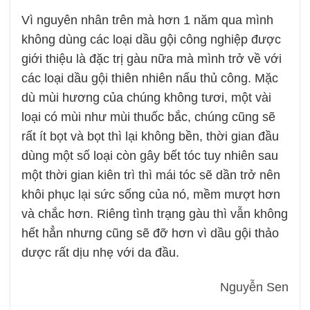
Vì nguyên nhân trên mà hơn 1 năm qua mình
không dùng các loại dầu gội công nghiệp được
giới thiệu là đặc trị gàu nữa mà mình trở về với
các loại dầu gội thiên nhiên nấu thủ công. Mặc
dù mùi hương của chúng không tươi, một vài
loại có mùi như mùi thuốc bắc, chúng cũng sẽ
rất ít bọt và bọt thì lại không bền, thời gian đầu
dùng một số loại còn gây bết tóc tuy nhiên sau
một thời gian kiên trì thì mái tóc sẽ dần trở nên
khôi phục lại sức sống của nó, mềm mượt hơn
và chắc hơn. Riêng tình trạng gàu thì vẫn không
hết hẳn nhưng cũng sẽ đỡ hơn vì dầu gội thảo
dược rất dịu nhẹ với da đầu.
Nguyễn Sen