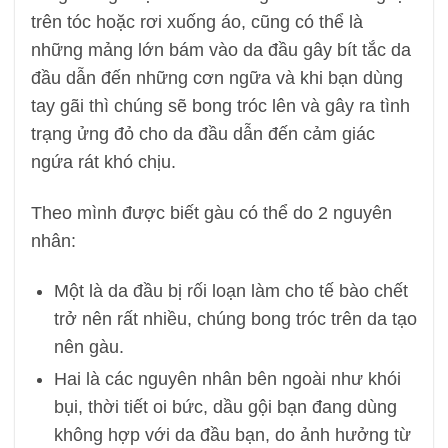
trên tóc hoặc rơi xuống áo, cũng có thể là
những mảng lớn bám vào da đầu gây bít tắc da
đầu dẫn đến những cơn ngữa và khi bạn dùng
tay gãi thì chúng sẽ bong tróc lên và gây ra tình
trạng ửng đỏ cho da đầu dẫn đến cảm giác
ngứa rát khó chịu.
Theo mình được biết gàu có thể do 2 nguyên
nhân:
Một là da đầu bị rối loạn làm cho tế bào chết
trở nên rất nhiều, chúng bong tróc trên da tạo
nên gàu.
Hai là các nguyên nhân bên ngoài như khói
bụi, thời tiết oi bức, dầu gội bạn đang dùng
không hợp với da đầu bạn, do ảnh hưởng từ