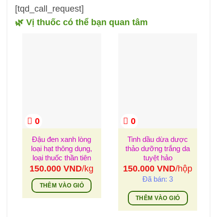
[tqd_call_request]
🌿 Vị thuốc có thể bạn quan tâm
0
0
Đậu đen xanh lòng
Tinh dầu dừa dược
loại hạt thông dụng,
thảo dưỡng trắng da
loại thuốc thần tiên
tuyệt hảo
150.000
VND
/kg
150.000
VND
/hộp
Đã bán: 3
THÊM VÀO GIỎ
THÊM VÀO GIỎ