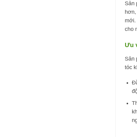
Sản 
hơn,
mới.
cho 
Ưu v
Sản 
tóc k
Đầ
độ
Th
kh
ng