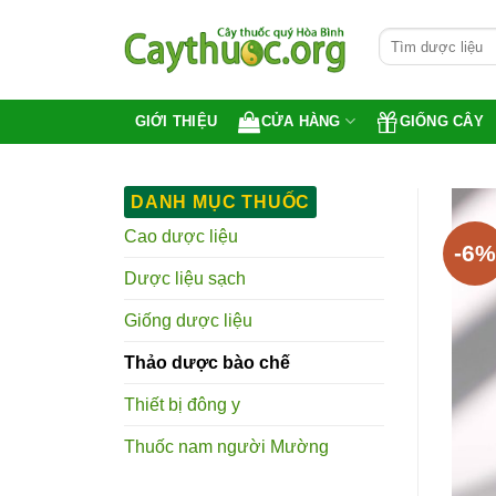
Bỏ
Tìm
qua
kiếm:
nội
dung
CỬA HÀNG
GIỐNG CÂY
GIỚI THIỆU
DANH MỤC THUỐC
Cao dược liệu
-6%
Dược liệu sạch
Giống dược liệu
Thảo dược bào chế
Thiết bị đông y
Thuốc nam người Mường