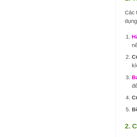
Các 
dụng
H
nế
C
kí
B
đ
C
B
2. 