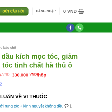
0
VND
ĐĂNG NHẬP
GỬI CÂU HỎI
c bào chế
 dầu kích mọc tóc, giảm
 tóc tinh chất hà thủ ô
Giá
Giá
0
VND
330.000
VND
/hộp
gốc
hiện
là:
tại
 2
350.000 VND.
là:
330.000 VND.
LUẬN VỀ VỊ THUỐC
ới rụng tóc + kinh nguyệt không đều
1