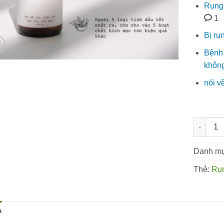
Rụng 
1
Bị rụ
Bệnh 
khôn
nói v
Tinh dầu
Danh m
Thẻ:
Rụn
Ả