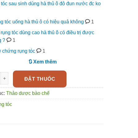
tóc sau sinh dùng hà thủ ô đỏ đun nước đc ko
ng tóc uống hà thủ ô có hiệu quả không
1
rụng tóc dùng cao hà thủ ô có điều trị được
g ?
1
ề chứng rụng tóc
1
🔃 Xem thêm
 kích mọc tóc, giảm rụng tóc tinh chất hà thủ ô số lượng
ĐẶT THUỐC
ục:
Thảo dược bào chế
g tóc