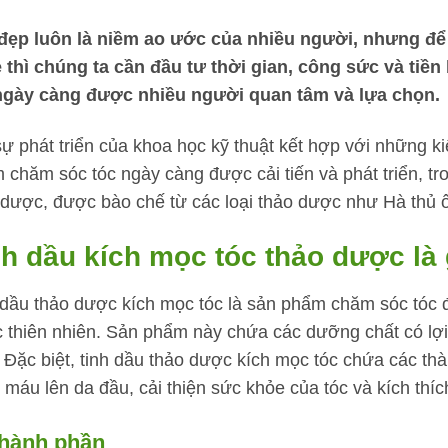
đẹp luôn là niềm ao ước của nhiều người, nhưng để
 thì chúng ta cần đầu tư thời gian, công sức và tiề
ngày càng được nhiều người quan tâm và lựa chọn.
sự phát triển của khoa học kỹ thuật kết hợp với những k
 chăm sóc tóc ngày càng được cải tiến và phát triển, tr
 dược, được bào chế từ các loại thảo dược như Hà thủ ô,
nh dầu kích mọc tóc thảo dược là 
 dầu thảo dược kích mọc tóc là sản phẩm chăm sóc tóc 
 thiên nhiên. Sản phẩm này chứa các dưỡng chất có lợi 
. Đặc biệt, tinh dầu thảo dược kích mọc tóc chứa các th
 máu lên da đầu, cải thiện sức khỏe của tóc và kích thíc
Thành phần