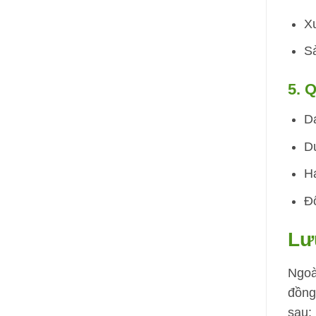
X
Sả
5. 
D
D
H
Đ
Lư
Ngoà
đồng
sau: