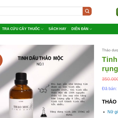
TRA CỨU CÂY THUỐC
SÁCH HAY
DIỄN ĐÀN
Thảo dượ
Tinh
rụng
350.00
Đã bán:
THẢO 
Nữ gi