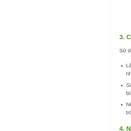
3. 
Sử d
Lấ
nh
Sa
b
Nế
t
4. 