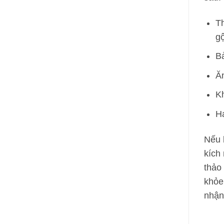
Th
g
Bả
Ăn
Kh
Hạ
Nếu 
kích 
thảo
khỏe
nhận