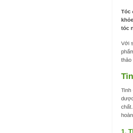
Tóc 
khỏe
tóc 
Với 
phẩm
thảo
Ti
Tinh
dược
chất
hoàn
1. 