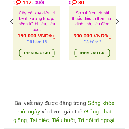
117
30
Cây cối xay điều trị
Sơn thù du và bài
bệnh xương khớp,
thuốc điều trị thận hư,
bệnh trĩ, bí tiểu, tiểu
dinh tinh, tiểu đêm
buốt
150.000
VND
/kg
390.000
VND
/kg
y
Đã bán: 16
Đã bán: 2
THÊM VÀO GIỎ
THÊM VÀO GIỎ
g
Bài viết này được đăng trong
Sống khỏe
mỗi ngày
và được gắn thẻ
Giống - hạt
giống
,
Tai điếc
,
Tiểu buốt
,
Trĩ nội trĩ ngoại
.