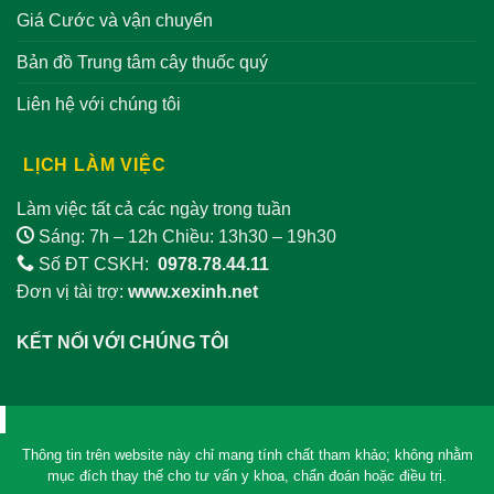
Giá Cước và vận chuyển
Bản đồ Trung tâm cây thuốc quý
Liên hệ với chúng tôi
LỊCH LÀM VIỆC
Làm việc tất cả các ngày trong tuần
Sáng: 7h – 12h Chiều: 13h30 – 19h30
Số ĐT CSKH:
0978.78.44.11
Đơn vị tài trợ:
www.xexinh.net
KẾT NỐI VỚI CHÚNG TÔI
Thông tin trên website này chỉ mang tính chất tham khảo; không nhằm
mục đích thay thế cho tư vấn y khoa, chẩn đoán hoặc điều trị.