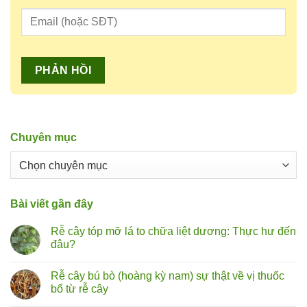
Chuyên mục
Chuyên
mục
Bài viết gần đây
Rễ cây tóp mỡ lá to chữa liệt dương: Thực hư đến
đâu?
Không
có
Rễ cây bú bò (hoàng kỳ nam) sự thật về vị thuốc
bình
luận
bổ từ rễ cây
ở
Rễ
Không