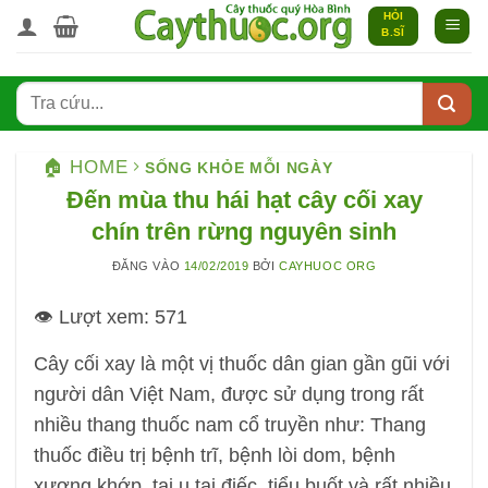
Bỏ
HỎI
B.SĨ
qua
nội
dung
🏠 HOME
SỐNG KHỎE MỖI NGÀY
Đến mùa thu hái hạt cây cối xay
chín trên rừng nguyên sinh
ĐĂNG VÀO
14/02/2019
BỞI
CAYHUOC ORG
👁️ Lượt xem:
571
Cây cối xay là một vị thuốc dân gian gần gũi với
người dân Việt Nam, được sử dụng trong rất
nhiều thang thuốc nam cổ truyền như: Thang
thuốc điều trị bệnh trĩ, bệnh lòi dom, bệnh
xương khớp, tai u tai điếc, tiểu buốt và rất nhiều