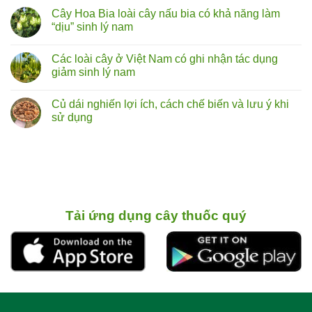
cây
có
Cây Hoa Bia loài cây nấu bia có khả năng làm
tóp
bình
mỡ
luận
“dịu” sinh lý nam
lá
ở
to
Rễ
Không
chữa
cây
có
Các loài cây ở Việt Nam có ghi nhận tác dụng
liệt
bú
bình
dương:
bò
luận
giảm sinh lý nam
Thực
(hoàng
ở
hư
kỳ
Cây
Không
đến
nam)
Hoa
có
Củ dái nghiến lợi ích, cách chế biến và lưu ý khi
đâu?
sự
Bia
bình
thật
loài
luận
sử dụng
về
cây
ở
vị
nấu
Các
Không
thuốc
bia
loài
có
bổ
có
cây
bình
từ
khả
ở
luận
rễ
năng
Việt
ở
cây
làm
Nam
Củ
“dịu”
có
dái
sinh
ghi
nghiến
lý
nhận
lợi ích,
nam
tác
cách chế biến
Tải ứng dụng cây thuốc quý
dụng
và
giảm
lưu ý
sinh
khi
lý
sử
nam
dụng