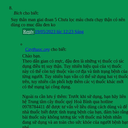
Bich
cho biết:
Suy thân man giai đoan 5 Chưa lọc máu chưa chạy thận có nên
dùng co muc đâu đen ko
Reply
19/05/2023 lúc 12:23 Sáng
Caythuoc.org
cho biết:
Chào bạn.
Theo dân gian cỏ mực, đậu đen là những vị thuốc có tác
dụng điều trị suy thận. Tuy nhiên hiệu quả của vị thuốc
này có thể còn tuỳ thuộc vào cơ địa và tình trạng bệnh của
từng người. Tuy nhiên bạn vẫn có thể sử dụng hai vị thuố
trên, tuy nhiên cần phối hợp thêm các vị thuốc khác mới
có thể mạng lại công dụng.
Ngoài ra cần lưu ý thêm: Trước khi sử dụng, bạn hãy liên
hệ Trung tâm cây thuốc quý Hoà Bình qua hotline
0978784411 để được tư vấn về liều dùng cách dùng và để
nhà thuốc biết được tình trạng bệnh của bạn, đảm bảo rằn
bài thuốc này không tương tác với thuốc mà bệnh nhân
đang sử dụng và an toàn cho sức khỏe của người bệnh bạ
nhé.