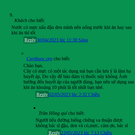
Khách
cho biết:
Nước cỏ mực nấu đậu đen mình nên uống trước khi ăn hay sau
khi ăn thì tốt
Reply
30/04/2023 lúc 11:38 Sáng
Caythuoc.org
cho biết:
Chào bạn.
Cây cỏ mực có một tác dụng mà bạn cần lưu ý là làm hạ
huyết áp, Do vậy để bảo đảm vị thuốc này không Ảnh
hưởng đến huyết áp của người dùng, bạn nên sử dụng sau
khi ăn khoảng 10 phút là tốt nhất bạn nhé.
Reply
02/05/2023 lúc 2:32 Chiều
Trần Hồng quí
cho biết:
Người tiểu đường biếng chứng va thuận được
không bác sĩ ₫ậu, đen và có,mưc, cảm ợn, bác sĩ
Reply
23/05/2023 lúc 7:13 Chiều