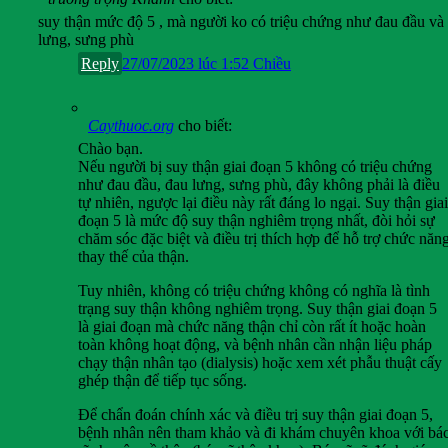
suy thận mức độ 5 , mà người ko có triệu chứng như đau đầu và
lưng, sưng phù
Reply
27/07/2023 lúc 1:52 Chiều
Caythuoc.org
cho biết:
Chào bạn.
Nếu người bị suy thận giai đoạn 5 không có triệu chứng
như đau đầu, đau lưng, sưng phù, đây không phải là điều
tự nhiên, ngược lại điều này rất đáng lo ngại. Suy thận giai
đoạn 5 là mức độ suy thận nghiêm trọng nhất, đòi hỏi sự
chăm sóc đặc biệt và điều trị thích hợp để hỗ trợ chức năn
thay thế của thận.
Tuy nhiên, không có triệu chứng không có nghĩa là tình
trạng suy thận không nghiêm trọng. Suy thận giai đoạn 5
là giai đoạn mà chức năng thận chỉ còn rất ít hoặc hoàn
toàn không hoạt động, và bệnh nhân cần nhận liệu pháp
chạy thận nhân tạo (dialysis) hoặc xem xét phẫu thuật cấy
ghép thận để tiếp tục sống.
Để chẩn đoán chính xác và điều trị suy thận giai đoạn 5,
bệnh nhân nên tham khảo và đi khám chuyên khoa với bá