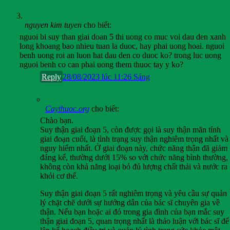
nguyen kim tuyen
cho biết:
nguoi bi suy than giai doan 5 thi uong co muc voi dau den xanh
long khoang bao nhieu tuan la duoc, hay phai uong hoai. nguoi
benh uong roi an luon hat dau den co duoc ko? trong luc uong
nguoi benh co can phai uong them thuoc tay y ko?
Reply
28/08/2023 lúc 11:26 Sáng
Caythuoc.org
cho biết:
Chào bạn.
Suy thận giai đoạn 5, còn được gọi là suy thận mãn tính
giai đoạn cuối, là tình trạng suy thận nghiêm trọng nhất và
nguy hiểm nhất. Ở giai đoạn này, chức năng thận đã giảm
đáng kể, thường dưới 15% so với chức năng bình thường,
không còn khả năng loại bỏ đủ lượng chất thải và nước ra
khỏi cơ thể.
Suy thận giai đoạn 5 rất nghiêm trọng và yêu cầu sự quản
lý chặt chẽ dưới sự hướng dẫn của bác sĩ chuyên gia về
thận. Nếu bạn hoặc ai đó trong gia đình của bạn mắc suy
thận giai đoạn 5, quan trọng nhất là thảo luận với bác sĩ để