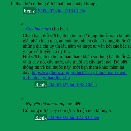
bị thận hư có dùng được bài thuốc này không ạ
Reply
19/09/2023 lúc 7:16 Chiều
Caythuoc.org
cho biết:
Chào bạn, đối với bệnh thận hư sử dụng thuốc nam là một
giải pháp hiệu quả, an toàn tuy nhiên cần sử dụng thuốc ở
những địa chỉ uy tín lâu năm và được tư vấn bởi các bác sĩ
y học cổ truyền có uy tín.
Đối với bệnh thận hư, bạn tham khảo sử dụng bài thuốc 4
vị từ cây nổ, cây mực, cây muối và cây quýt gai. Để biết
thông tin về bài thuốc này, mời bạn tham khảo thêm tại
đây:
https://caythuoc.org/product/4-cay-thuoc-nam-dieu-
tri-benh-suy-than-than-hu
Reply
20/09/2023 lúc 1:58 Chiều
Nguyễn thị kim dung
cho biết:
Có uống được cay co mực với đậu đen không a
Reply
22/09/2023 lúc 12:58 Chiều