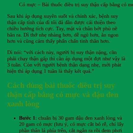
Cỏ mực – Bài thuốc điều trị suy thận cấp bằng cỏ m
Sau khi áp dụng xuyên suốt và chính xác, bệnh suy
thận cấp tính của dì tôi đã dần được cải thiện theo
chiều hướng tích cực. Tay, mặt và chân bớt phù nề
hẳn ra. Dì thở nhẹ nhàng hơn, dễ ngủ hơn, ăn ngon
hơn và cũng cảm thấy phấn chấn tinh thần hơn.
Dì nói: “với cách này, người bị suy thận nặng, cần
phải chạy thận gấp thì cần áp dụng một đợt như vậy là
3 tuần. Còn với người bệnh thận dạng nhẹ, mới phát
hiện thì áp dụng 1 tuần là thấy kết quả.”
Cách dùng bài thuốc điều trị suy
thận cấp bằng cỏ mực và đậu đen
xanh lòng
Bước 1
: chuẩn bị 30 gam đậu đen xanh lòng và
20 gam cỏ mực (lưu ý, cỏ mực cắt bỏ rễ, chỉ lấy
phần thân lá phía trên, cắt ngắn ra rồi đem phơi