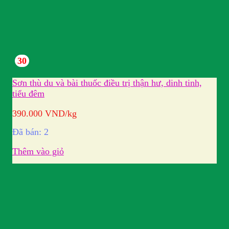
30
Sơn thù du và bài thuốc điều trị thận hư, dinh tinh,
tiểu đêm
390.000
VND
/kg
Đã bán: 2
Thêm vào giỏ