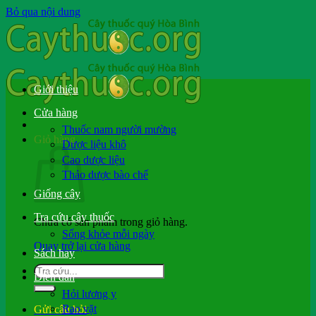
Bỏ qua nội dung
Giới thiệu
Cửa hàng
Thuốc nam người mường
Giỏ hàng
Dược liệu khô
Cao dược liệu
Thảo dược bào chế
Giống cây
Tra cứu cây thuốc
Chưa có sản phẩm trong giỏ hàng.
Sống khỏe mỗi ngày
Quay trở lại cửa hàng
Sách hay
Diễn đàn
Hỏi lương y
Rao vặt
Gửi câu hỏi