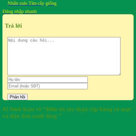
Nhắn zalo
Tìm cây giống
Đăng nhập nhanh
Trả lời
43 bình luận về “
Điều trị suy thận cấp bằng cỏ mực
và đậu đen xanh lòng
”