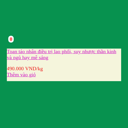
0
Toan táo nhân điều trị lao phổi, suy nhược thần kinh
và ngủ hay mê sảng
490.000
VND
/kg
Thêm vào giỏ