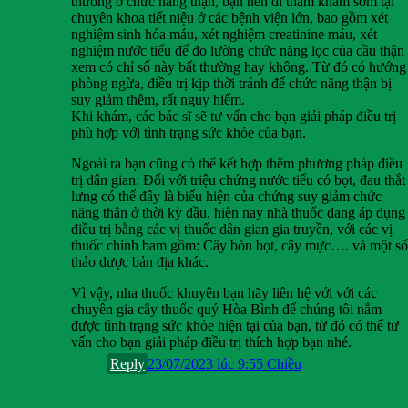
thường ở chức năng thận, bạn nên đi thăm khám sớm tại
chuyên khoa tiết niệu ở các bệnh viện lớn, bao gồm xét
nghiệm sinh hóa máu, xét nghiệm creatinine máu, xét
nghiệm nước tiểu để đo lường chức năng lọc của cầu thận
xem có chỉ số này bất thường hay không. Từ đó có hướng
phòng ngừa, điều trị kịp thời tránh để chức năng thận bị
suy giảm thêm, rất nguy hiểm.
Khi khám, các bác sĩ sẽ tư vấn cho bạn giải pháp điều trị
phù hợp với tình trạng sức khỏe của bạn.
Ngoài ra bạn cũng có thể kết hợp thêm phương pháp điều
trị dân gian: Đối với triệu chứng nước tiểu có bọt, đau thắt
lưng có thể đây là biểu hiện của chứng suy giảm chức
năng thận ở thời kỳ đầu, hiện nay nhà thuốc đang áp dụng
điều trị bằng các vị thuốc dân gian gia truyền, với các vị
thuốc chính bam gồm: Cây bòn bọt, cây mực…. và một số
thảo dược bản địa khác.
Vì vậy, nha thuốc khuyên bạn hãy liên hệ với với các
chuyên gia cây thuốc quý Hòa Bình để chúng tôi nắm
được tình trạng sức khỏe hiện tại của bạn, từ đó có thể tư
vấn cho bạn giải pháp điều trị thích hợp bạn nhé.
Reply
23/07/2023 lúc 9:55 Chiều