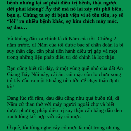
bệnh nhưng lại sợ phải điều trị bệnh, thật ngược
đời phải không? Ấy thế mà nó lại xảy rất phổ biến,
bạn ạ. Chúng ta sợ đi bệnh viện vì sẽ tốn tiền, sợ sẽ
“lòi” ra nhiều bệnh khác, sợ kim chích máy móc,
sợ đau…
Và không đâu xa chính là dì Năm của tôi. Chừng 2
năm trước, dì Năm của tôi được bác sĩ chẩn đoán là bị
suy thận cấp, cần phải tiến hành điều trị gấp và một
trong những liệu pháp điều trị đó chính là lọc thận.
Bạn cũng biết rồi đấy, ở một vùng quê nhỏ của đất An
Giang Bảy Núi này, cái ăn, cái mặc còn lo chưa xong
thì lấy đâu ra một khoảng tiền lớn để chạy thận định
kỳ!
Đang lúc rối rắm, đau đầu cũng như quá buồn tủi, dì
Năm cứ than thở với mấy người ngoài chợ và biết
được phương pháp điều trị suy thận cấp bằng đậu đen
xanh lòng kết hợp với cây cỏ mực.
Ở quê, tôi từng nghe cây cỏ mực là một trong những