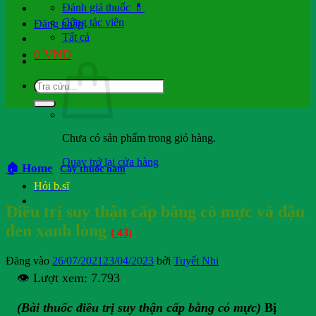
Đánh giá thuốc 💊
Cộng tác viên
Đăng nhập
Tất cả
0
VND
Chưa có sản phẩm trong giỏ hàng.
Quay trở lại cửa hàng
🏠 Home
Cây thuốc nam
Hỏi b.sĩ
Điều trị suy thận cấp bằng cỏ mực và đậu
đen xanh lòng
(
43)
Đăng vào
26/07/2021
23/04/2023
bởi
Tuyết Nhi
👁️ Lượt xem:
7.793
(Bài thuốc điều trị suy thận cấp bằng cỏ mực)
Bị