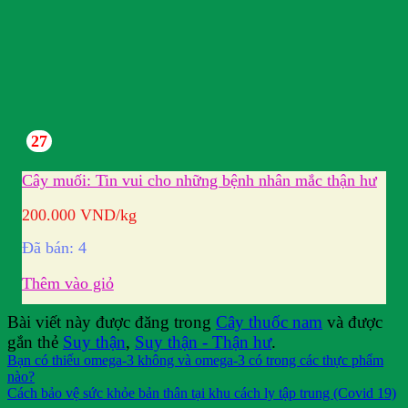
27
Cây muối: Tin vui cho những bệnh nhân mắc thận hư
200.000
VND
/kg
Đã bán: 4
Thêm vào giỏ
Bài viết này được đăng trong
Cây thuốc nam
và được
gắn thẻ
Suy thận
,
Suy thận - Thận hư
.
Bạn có thiếu omega-3 không và omega-3 có trong các thực phẩm
nào?
Cách bảo vệ sức khỏe bản thân tại khu cách ly tập trung (Covid 19)