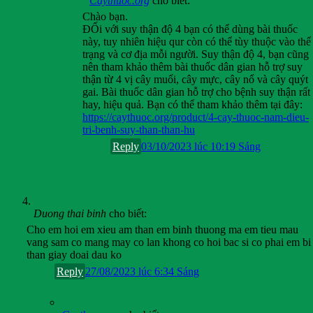
Caythuoc.org
cho biết:
Chào bạn.
ĐỐi với suy thận độ 4 bạn có thể dùng bài thuốc
này, tuy nhiên hiệu qur còn có thể tùy thuộc vào thể
trạng và cơ địa mỗi người. Suy thận độ 4, bạn cũng
nên tham khảo thêm bài thuốc dân gian hỗ trợ suy
thận từ 4 vị cây muối, cây mực, cây nổ và cây quýt
gai. Bài thuốc dân gian hỗ trợ cho bệnh suy thận rất
hay, hiệu quả. Bạn có thể tham khảo thêm tại đây:
https://caythuoc.org/product/4-cay-thuoc-nam-dieu-
tri-benh-suy-than-than-hu
Reply
03/10/2023 lúc 10:19 Sáng
Duong thai binh
cho biết:
Cho em hoi em xieu am than em binh thuong ma em tieu mau
vang sam co mang may co lan khong co hoi bac si co phai em bi
than giay doai dau ko
Reply
27/08/2023 lúc 6:34 Sáng