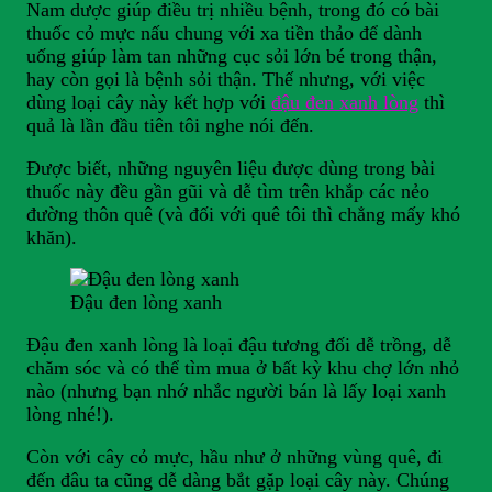
Nam dược giúp điều trị nhiều bệnh, trong đó có bài
thuốc cỏ mực nấu chung với xa tiền thảo để dành
uống giúp làm tan những cục sỏi lớn bé trong thận,
hay còn gọi là bệnh sỏi thận. Thế nhưng, với việc
dùng loại cây này kết hợp với
đậu đen xanh lòng
thì
quả là lần đầu tiên tôi nghe nói đến.
Được biết, những nguyên liệu được dùng trong bài
thuốc này đều gần gũi và dễ tìm trên khắp các nẻo
đường thôn quê (và đối với quê tôi thì chẳng mấy khó
khăn).
Đậu đen lòng xanh
Đậu đen xanh lòng là loại đậu tương đối dễ trồng, dễ
chăm sóc và có thể tìm mua ở bất kỳ khu chợ lớn nhỏ
nào (nhưng bạn nhớ nhắc người bán là lấy loại xanh
lòng nhé!).
Còn với cây cỏ mực, hầu như ở những vùng quê, đi
đến đâu ta cũng dễ dàng bắt gặp loại cây này. Chúng