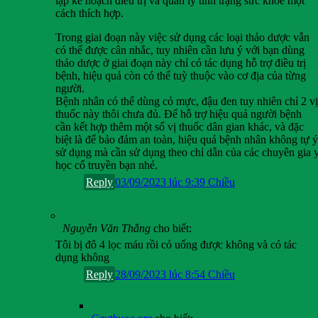
lập kế hoạch điều trị và quản lý tình trạng sức khỏe một
cách thích hợp.
Trong giai đoạn này việc sử dụng các loại thảo dược vẫn
có thể được cân nhắc, tuy nhiên cần lưu ý với bạn dùng
thảo dược ở giai đoạn này chỉ có tác dụng hỗ trợ điều trị
bệnh, hiệu quả còn có thể tuỳ thuộc vào cơ địa của từng
người.
Bệnh nhân có thể dùng cỏ mực, đậu đen tuy nhiên chỉ 2 vị
thuốc này thôi chưa đủ. Để hỗ trợ hiệu quả người bệnh
cần kết hợp thêm một số vị thuốc dân gian khác, và đặc
biệt là để bảo đảm an toàn, hiệu quả bệnh nhân không tự ý
sử dụng mà cần sử dụng theo chỉ dẫn của các chuyên gia 
học cổ truyền bạn nhé.
Reply
03/09/2023 lúc 9:39 Chiều
Nguyễn Văn Thắng
cho biết:
Tôi bị đô 4 lọc máu rồi có uống được không và có tác
dụng không
Reply
28/09/2023 lúc 8:54 Chiều