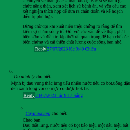
sĩ chuyên về thận (bác sĩ thận khoa). Bác sĩ sẽ đánh giá
chức năng thận, xem xét lịch sử bệnh án, và yêu cầu các
xét nghiệm thích hợp để đưa ra chẩn đoán và kế hoạch
điều trị phù hợp.
Đừng chờ đợi khi xuất hiện triệu chứng rõ ràng để tìm
kiếm sự chăm sóc y tế. Đối với các vấn đề về thận, phát
hiện sớm và điều trị kịp thời rất quan trọng để hạn chế các
biến chứng và cải thiện chất lượng cuộc sống bạn nhé.
Reply
27/07/2023 lúc 9:40 Chiều
Do minh ly
cho biết:
Mjnh bj đau vung thắc lưng tiểu nhiều nước tiểu co bot.uống đậ
đen xanh long voi co mực co được hok bs.
Reply
23/07/2023 lúc 9:17 Sáng
Caythuoc.org
cho biết:
Chào bạn.
Đau thắt lưng, nước tiểu có bọt báo hiệu một dấu hiệu bất