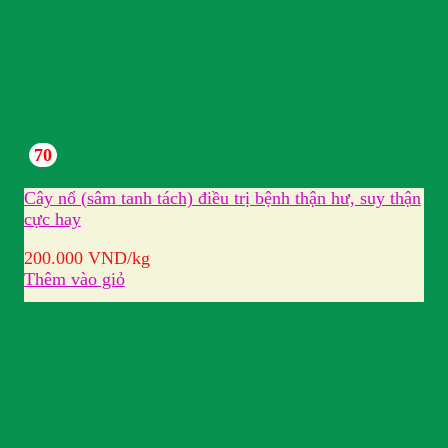
70
Cây nổ (sâm tanh tách) điều trị bệnh thận hư, suy thận
cực hay
200.000
VND
/kg
Thêm vào giỏ