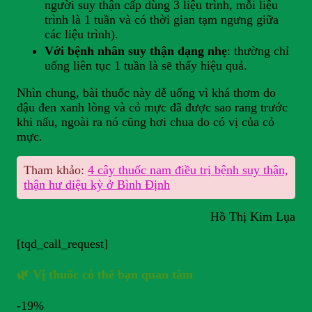
người suy thận cấp dùng 3 liệu trình, mỗi liệu
trình là 1 tuần và có thời gian tạm ngưng giữa
các liệu trình).
Với bệnh nhân suy thận dạng nhẹ
: thường chỉ
uống liên tục 1 tuần là sẽ thấy hiệu quả.
Nhìn chung, bài thuốc này dễ uống vì khá thơm do
đậu đen xanh lòng và cỏ mực đã được sao rang trước
khi nấu, ngoài ra nó cũng hơi chua do có vị của cỏ
mực.
Tham khảo:
4 cây thuốc nam điều trị bệnh suy thận,
thận hư diệu kỳ ở Bình Định
Hồ Thị Kim Lụa
[tqd_call_request]
🌿 Vị thuốc có thể bạn quan tâm
-19%