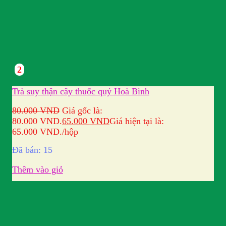
2
Trà suy thận cây thuốc quý Hoà Bình
80.000
VND
Giá gốc là:
80.000 VND.
65.000
VND
Giá hiện tại là:
65.000 VND.
/hộp
Đã bán: 15
Thêm vào giỏ