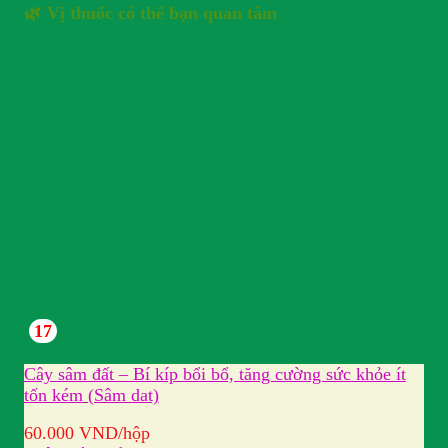
🌿 Vị thuốc có thể bạn quan tâm
17
Cây sâm đất – Bí kíp bổi bổ, tăng cường sức khỏe ít
tốn kém (Sâm dat)
60.000
VND
/hộp