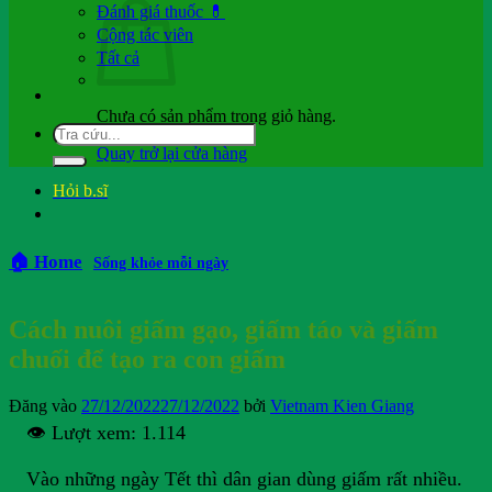
Đánh giá thuốc 💊
Cộng tác viên
Tất cả
Chưa có sản phẩm trong giỏ hàng.
Quay trở lại cửa hàng
Hỏi b.sĩ
🏠 Home
Sống khỏe mỗi ngày
Cách nuôi giấm gạo, giấm táo và giấm
chuối để tạo ra con giấm
Đăng vào
27/12/2022
27/12/2022
bởi
Vietnam Kien Giang
👁️ Lượt xem:
1.114
Vào những ngày Tết thì dân gian dùng giấm rất nhiều.