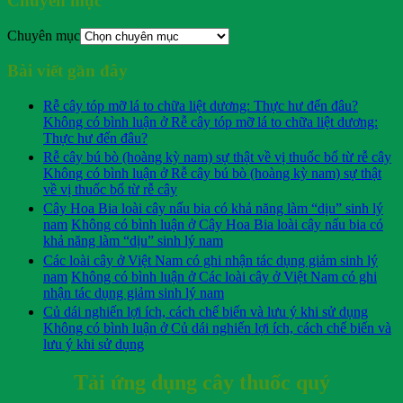
Chuyên mục
Chuyên mục
Bài viết gần đây
Rễ cây tóp mỡ lá to chữa liệt dương: Thực hư đến đâu?
Không có bình luận
ở Rễ cây tóp mỡ lá to chữa liệt dương:
Thực hư đến đâu?
Rễ cây bú bò (hoàng kỳ nam) sự thật về vị thuốc bổ từ rễ cây
Không có bình luận
ở Rễ cây bú bò (hoàng kỳ nam) sự thật
về vị thuốc bổ từ rễ cây
Cây Hoa Bia loài cây nấu bia có khả năng làm “dịu” sinh lý
nam
Không có bình luận
ở Cây Hoa Bia loài cây nấu bia có
khả năng làm “dịu” sinh lý nam
Các loài cây ở Việt Nam có ghi nhận tác dụng giảm sinh lý
nam
Không có bình luận
ở Các loài cây ở Việt Nam có ghi
nhận tác dụng giảm sinh lý nam
Củ dái nghiến lợi ích, cách chế biến và lưu ý khi sử dụng
Không có bình luận
ở Củ dái nghiến lợi ích, cách chế biến và
lưu ý khi sử dụng
Tải ứng dụng cây thuốc quý