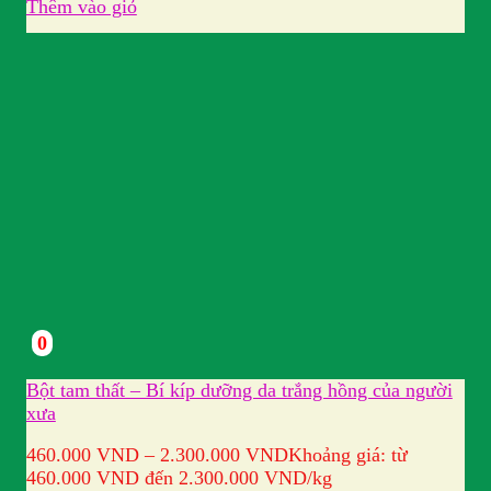
Thêm vào giỏ
0
Bột tam thất – Bí kíp dưỡng da trắng hồng của người
xưa
460.000
VND
–
2.300.000
VND
Khoảng giá: từ
460.000 VND đến 2.300.000 VND
/kg