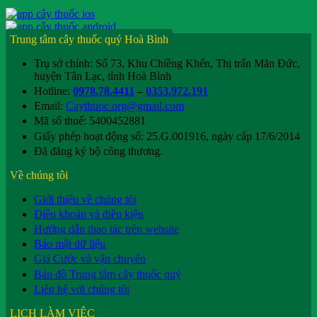
Trung tâm cây thuốc quý Hoà Bình
Trụ sở chính: Số 73, Khu Chiềng Khến, Thị trấn Mãn Đức,
huyện Tân Lạc, tỉnh Hoà Bình
Hotline:
0978.78.4411
–
0353.972.191
Email:
Caythuoc.org@gmail.com
Mã số thuế: 5400452881
Giấy phép hoạt động số: 25.G.001916, ngày cấp 17/6/2014
Đã đăng ký bộ công thương.
Về chúng tôi
Giới thiệu về chúng tôi
Điều khoản và điều kiện
Hướng dẫn thao tác trên website
Bảo mật dữ liệu
Giá Cước và vận chuyển
Bản đồ Trung tâm cây thuốc quý
Liên hệ với chúng tôi
LỊCH LÀM VIỆC