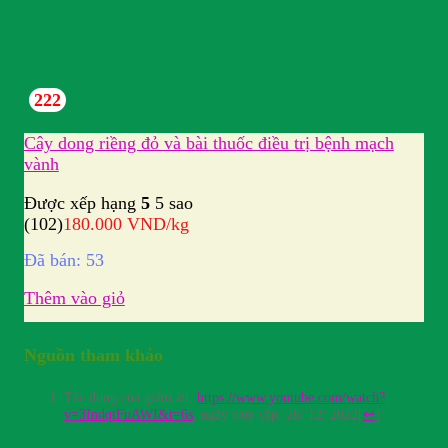
222
Cây dong riềng đỏ và bài thuốc điều trị bệnh mạch
vành
Được xếp hạng
5
5 sao
(102)
180.000
VND
/kg
Đã bán: 53
Thêm vào giỏ
Nguồn tham khảo
Tác dụng của giấm ăn,
https://www.youtube.com/watch?
v=3IndqtFuAWI&t=6s
, ngày truy cập: 26/ 12/ 2022
[
↩
]