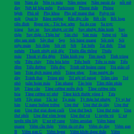
tim
Nám da
Nôn ra máu
Nấm móng
Nấm ngoài da
nổi mề
đay
Nứt kẽ hậu môn
Parkinson
Phong thấp
Phòng
bệnh
Phù nề
Phụ khoa
Phụ nữ mang thai
Polyp túi
mật
Quai bị
Răng miệng
Rắn độc cắn
Rết cắn
Rối loạn
tiền đình
Rụng tóc - Tóc bạc sớm
Sa dạ con
Sa trực
tràng
Say xe
Suy nhược cơ thể
Suy nhược thần kinh
Suy
thận
Suy thận - Thận hư
Sán chó
Sán máu
Sưng vú
Sản
phụ sau sinh
Sảy thai
Sẹo
Sỏi bàng quang
Sỏi mật
Sỏi
niệu quản
Sỏi thận
Sốt rét
Sởi
Tai biến
Tai điếc
Thai
nghén
Thanh nhiệt giải độc
Thiên đầu thống
Thiếu
máu
Thoát vị đĩa đệm
Thần kinh tọa
Tim mạch
Tinh trùng
yếu
Tiêu chảy
Tiêu hóa kém
Tiểu buốt
Tiểu ra máu
Tiểu
đêm
Tiểu đường
Tiểu đục
Trinh nữ hoàng cung
Trà giảo cổ
lam
Tràn dịch màng phổi
Tràng nhạc
Trào ngược dạ
dày
Tránh thai
Trúng gió
Trĩ nội trĩ ngoại
Trầm cảm
Trẻ
nhỏ
tuần hoàn máu
Tàn nhang
Táo bón
Tâm thần phân
liệt
Tăng cân
Tăng cường miễn dịch
Tăng cường tiêu
hóa
Tăng cường trí nhớ
Tăng kích thước vòng 1
Tưa
lưỡi
Tẩy giun
Tắc kè
Tụ máu
Tỳ thận hư nhược
Tỳ vị hư
hàn
U nang buồng trứng
Ung thư
Ung thư dạ dày
Ung thư
gan
Ung thư giai đoạn cuối
Ung thư hạch
Ung thư máu
Ung
thư phổi
Ung thư vòm họng
Ung thư vú
U tuyến vú
U xơ
tuyến tiền liệt
U xơ tử cung
Viêm amidan
Viêm bàng
quang
Viêm cầu thận
Viêm da cơ địa
Viêm dạ dày
Viêm gan
B
Viêm gan C
Viêm họng
Viêm khớp dạng thấp
Viêm