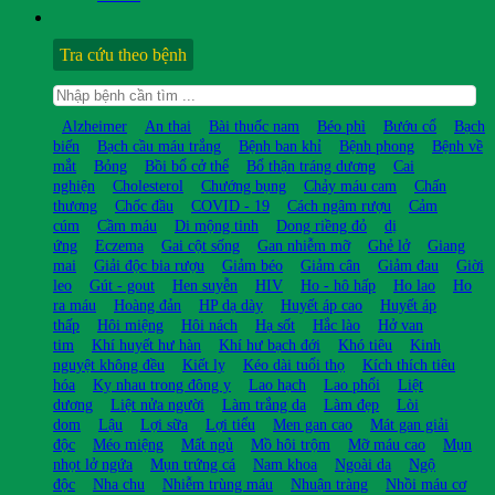
Tra cứu theo bệnh
Alzheimer
An thai
Bài thuốc nam
Béo phì
Bướu cổ
Bạch
biến
Bạch cầu máu trắng
Bệnh ban khỉ
Bệnh phong
Bệnh về
mắt
Bỏng
Bồi bổ cở thể
Bổ thận tráng dương
Cai
nghiện
Cholesterol
Chướng bụng
Chảy máu cam
Chấn
thương
Chốc đầu
COVID - 19
Cách ngâm rượu
Cảm
cúm
Cầm máu
Di mộng tinh
Dong riềng đỏ
dị
ứng
Eczema
Gai cột sống
Gan nhiễm mỡ
Ghẻ lở
Giang
mai
Giải độc bia rượu
Giảm béo
Giảm cân
Giảm đau
Giời
leo
Gút - gout
Hen suyễn
HIV
Ho - hô hấp
Ho lao
Ho
ra máu
Hoàng đản
HP dạ dày
Huyết áp cao
Huyết áp
thấp
Hôi miệng
Hôi nách
Hạ sốt
Hắc lào
Hở van
tim
Khí huyết hư hàn
Khí hư bạch đới
Khó tiêu
Kinh
nguyệt không đều
Kiết lỵ
Kéo dài tuổi thọ
Kích thích tiêu
hóa
Kỵ nhau trong đông y
Lao hạch
Lao phổi
Liệt
dương
Liệt nửa người
Làm trắng da
Làm đẹp
Lòi
dom
Lậu
Lợi sữa
Lợi tiểu
Men gan cao
Mát gan giải
độc
Méo miệng
Mất ngủ
Mồ hôi trộm
Mỡ máu cao
Mụn
nhọt lở ngứa
Mụn trứng cá
Nam khoa
Ngoài da
Ngộ
độc
Nha chu
Nhiễm trùng máu
Nhuận tràng
Nhồi máu cơ