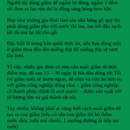
Người thì dùng giấm để ngâm lư đồng, ngâm 1 đêm
rồi đem ra lau rửa thì lư đồng sáng bóng hơn hẳn.
Hay như những gia đình làm sàn nhà bằng gỗ quý thì
phải dùng giấm pha với nước rồi lau, lau tới đâu sạch
tới đó mà lại tốt cho gỗ.
Đặc biệt là trong bảo quản thức ăn, nếu bạn dùng một
ít giấm thoa đều lên miếng thịt thì miếng thịt sẽ tươi
lâu hơn.
Vì vậy, nhiều gia đình có nhu cầu nuôi giấm từ thời
điểm này, để sau 15 – 30 ngày là bắt đầu dùng tới Tết
(vì giấm nuôi sẽ thơm ngon, dễ chịu và vừa ăn hơn so
với giấm công nghiệp đóng chai – giấm công nghiệp
có thành phần chính là axit axetic – được sản xuất với
số lượng lớn và giá thành rất rẻ).
Tuy nhiên, không phải ai cũng biết cách nuôi giấm để
tạo ra con giấm (nếu có sẵn con giấm thì bỏ thêm
nước dừa, mấy trái chuối, 1 muỗng đường là tiếp tục
nuôi).