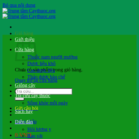
Bỏ qua nội dung
Giỏ hàng
Giới thiệu
Cửa hàng
Thuốc nam người mường
Dược liệu khô
Chưa có sản phẩm trong giỏ hàng.
Cao dược liệu
Thảo dược bào chế
Quay trở lại cửa hàng
Giống cây
Tra cứu cây thuốc
Sống khỏe mỗi ngày
Gửi câu hỏi
Sách hay
Đăng nhập
Diễn đàn
Hỏi lương y
0
VND
Rao vặt