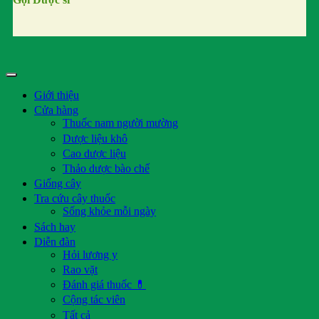
Giới thiệu
Cửa hàng
Thuốc nam người mường
Dược liệu khô
Cao dược liệu
Thảo dược bào chế
Giống cây
Tra cứu cây thuốc
Sống khỏe mỗi ngày
Sách hay
Diễn đàn
Hỏi lương y
Rao vặt
Đánh giá thuốc 💊
Cộng tác viên
Tất cả