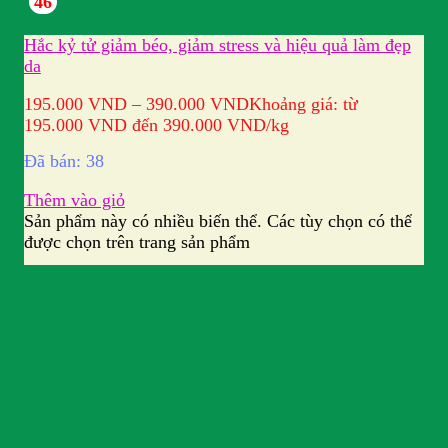
46
Hắc kỷ tử giảm béo, giảm stress và hiệu quả làm đẹp
da
195.000
VND
–
390.000
VND
Khoảng giá: từ
195.000 VND đến 390.000 VND
/kg
Đã bán: 38
Thêm vào giỏ
Sản phẩm này có nhiều biến thể. Các tùy chọn có thể
được chọn trên trang sản phẩm