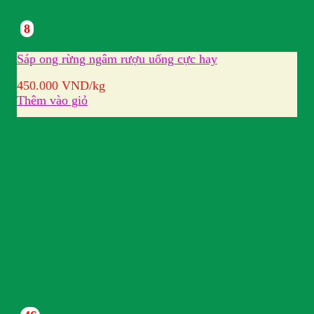
8
Sáp ong rừng ngâm rượu uống cực hay
450.000
VND
/kg
Thêm vào giỏ