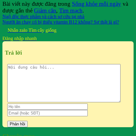
Bài viết này được đăng trong
Sống khỏe mỗi ngày
và
được gắn thẻ
Giảm cân
,
Tim mạch
.
Ngộ độc thực phẩm và cách sơ cứu tại nhà
Người ăn chay có bị thiếu vitamin B12 không? Sự thật là gì?
Nhắn zalo
Tìm cây giống
Đăng nhập nhanh
Trả lời