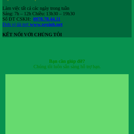
Làm việc tất cả các ngày trong tuần
Sáng: 7h – 12h Chiều: 13h30 – 19h30
Số ĐT CSKH:
0978.78.44.11
Đơn vị tài trợ:
www.xexinh.net
KẾT NỐI VỚI CHÚNG TÔI
Bạn cần giúp đỡ?
Chúng tôi luôn sẵn sàng hỗ trợ bạn.