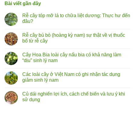
Bài viết gần đây
Rễ cây tóp mỡ lá to chữa liệt dương: Thực hư đến
đâu?
Không
có
Rễ cây bú bò (hoàng kỳ nam) sự thật về vị thuốc
bình
luận
bổ từ rễ cây
ở
Rễ
Không
cây
có
Cây Hoa Bia loài cây nấu bia có khả năng làm
tóp
bình
mỡ
luận
“dịu” sinh lý nam
lá
ở
to
Rễ
Không
chữa
cây
có
Các loài cây ở Việt Nam có ghi nhận tác dụng
liệt
bú
bình
dương:
bò
luận
giảm sinh lý nam
Thực
(hoàng
ở
hư
kỳ
Cây
Không
đến
nam)
Hoa
có
Củ dái nghiến lợi ích, cách chế biến và lưu ý khi
đâu?
sự
Bia
bình
thật
loài
luận
sử dụng
về
cây
ở
vị
nấu
Các
Không
thuốc
bia
loài
có
bổ
có
cây
bình
từ
khả
ở
luận
rễ
năng
Việt
ở
cây
làm
Nam
Củ
“dịu”
có
dái
sinh
ghi
nghiến