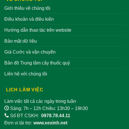
Giới thiệu về chúng tôi
Điều khoản và điều kiện
Hướng dẫn thao tác trên website
Bảo mật dữ liệu
Giá Cước và vận chuyển
Bản đồ Trung tâm cây thuốc quý
Liên hệ với chúng tôi
LỊCH LÀM VIỆC
Làm việc tất cả các ngày trong tuần
Sáng: 7h – 12h Chiều: 13h30 – 19h30
Số ĐT CSKH:
0978.78.44.11
Đơn vị tài trợ:
www.xexinh.net