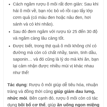
Cách ngâm rượu ô môi rất đơn giản: Sau khi
hái ô môi về, bạn róc bỏ vỏ rồi cạo lấy lớp
cơm quả (có màu đen hoặc nâu đen, hơi
sánh và có khi nhão).
Sau đó đem ngâm với rượu từ 25 đến 30 độ
và ngâm càng lâu càng tốt.
Được biết, trong thịt quả ô môi không chỉ có
đường mà còn có chất nhầy, tanin, tinh dầu,
saponin… và đó cũng là lý do mà khi ăn, bạn
lại cảm nhận được nhiều mùi vị khác nhau
như thế!
Tác dụng
: Rượu ô môi giúp dễ tiêu hóa, nhuận
tràng và đồng thời cũng
giúp giảm đau lưng,
nhức mỏi
. Bên cạnh đó, rượu ô môi còn có tác
dụng
bồi bổ cơ thể
, giúp
ăn uống ngon miệng