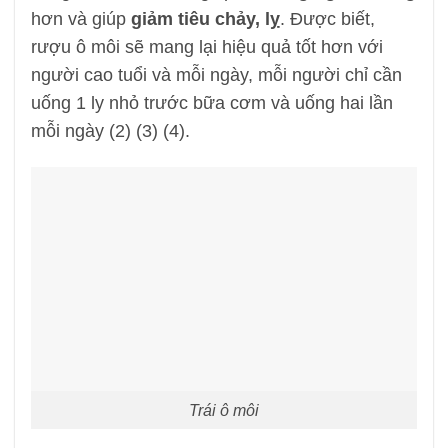
hơn và giúp
giảm tiêu chảy, lỵ
. Được biết,
rượu ô môi sẽ mang lại hiệu quả tốt hơn với
người cao tuổi và mỗi ngày, mỗi người chỉ cần
uống 1 ly nhỏ trước bữa cơm và uống hai lần
mỗi ngày (2) (3) (4).
Trái ô môi