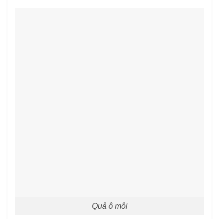
Quả ô môi