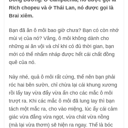
Rich chopeu và ở Thái Lan, nó được gọi là
Brai xiêm.
Bạn đã ăn ô môi bao giờ chưa? Bạn có còn nhớ
mùi vị của nó? Vâng, ô môi không dành cho
những ai ăn vội và chỉ khi có đủ thời gian, bạn
mới có thể nhấm nháp được hết cái chất đồng
quê của nó.
Này nhé, quả ô môi rất cứng, thế nên bạn phải
róc hai bên sườn, chỉ chừa lại cái khung xương
rồi lấy tay vừa đẩy vừa ấn cho các mắc ô môi
trượt ra. Khi các mắc ô môi đã lung lay thì bạn
tách một mắc ra, cho vào miệng, lúc ấy cái cảm
giác vừa đắng vừa ngọt, vừa chát vừa nồng
(mà lại vừa thơm) sẽ hiện ra ngay. Thế là bóc