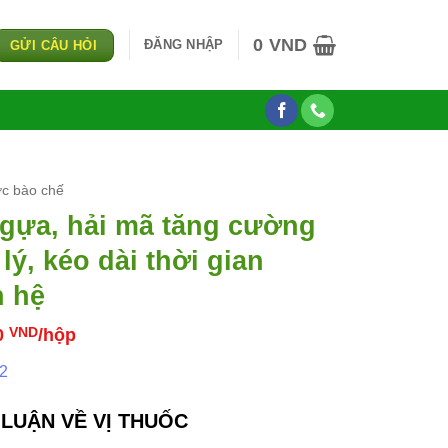
0
VND
ĐĂNG NHẬP
GỬI CÂU HỎI
c bào chế
gựa, hải mã tăng cường
 lý, kéo dài thời gian
 hệ
0
VND
/hộp
 2
LUẬN VỀ VỊ THUỐC