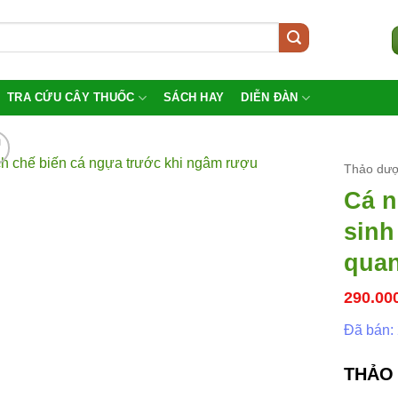
TRA CỨU CÂY THUỐC
SÁCH HAY
DIỄN ĐÀN
Thảo dượ
Cá n
sinh
quan
290.00
Đã bán:
THẢO 