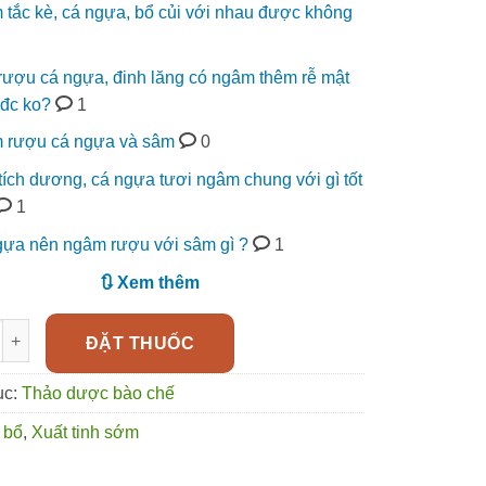
tắc kè, cá ngựa, bổ củi với nhau được không
rượu cá ngựa, đinh lăng có ngâm thêm rễ mật
đc ko?
1
 rượu cá ngựa và sâm
0
ích dương, cá ngựa tươi ngâm chung với gì tốt
1
ựa nên ngâm rượu với sâm gì ?
1
🔃 Xem thêm
 hải mã tăng cường sinh lý, kéo dài thời gian quan hệ số lượng
ĐẶT THUỐC
ục:
Thảo dược bào chế
 bổ
,
Xuất tinh sớm