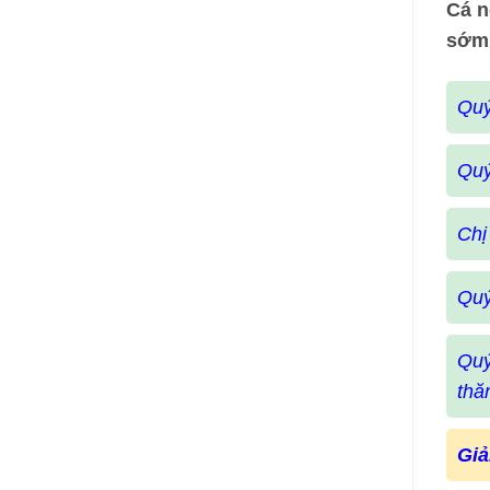
Cá n
sớm
Quý
Quý
Chị
Quý
Quý
thă
Giả