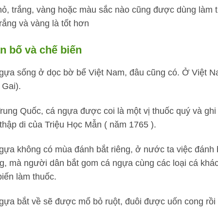
hỏ, trắng, vàng hoặc màu sắc nào cũng được dùng làm 
trắng và vàng là tốt hơn
n bố và chế biến
gựa sống ở dọc bờ bể Việt Nam, đâu cũng có. Ở Việt Nam
 Gai).
Trung Quốc, cá ngựa được coi là một vị thuốc quý và gh
thập di của Triệu Học Mẫn ( năm 1765 ).
gựa không có mùa đánh bắt riêng, ở nước ta việc đánh 
g, mà người dân bắt gom cá ngựa cùng các loại cá khác
biến làm thuốc.
gựa bắt về sẽ được mổ bỏ ruột, đuôi được uốn cong rồi