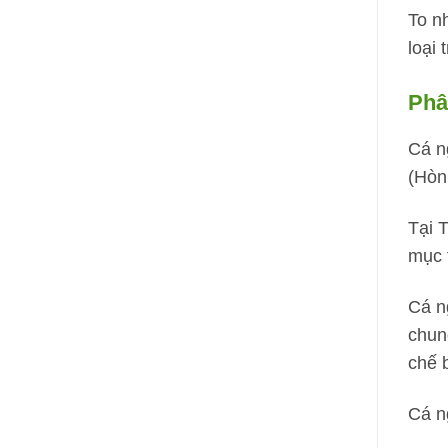
To n
loại 
Phâ
Cá n
(Hòn
Tại 
mục 
Cá n
chun
chế 
Cá n