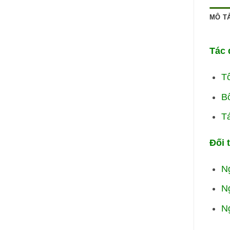
MÔ T
Tác 
Tố
Bổ
T
Đối 
Ng
Ng
Ng