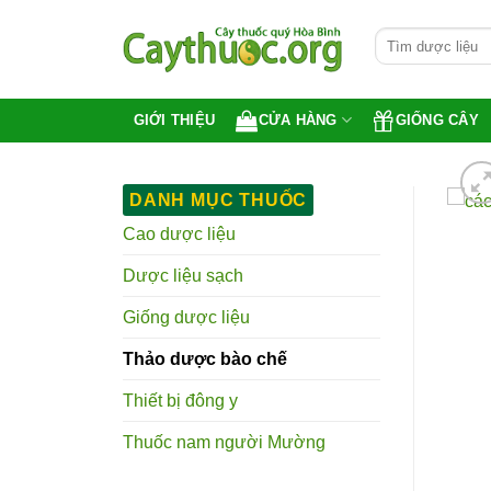
Bỏ
Tìm
qua
kiếm:
nội
dung
CỬA HÀNG
GIỐNG CÂY
GIỚI THIỆU
DANH MỤC THUỐC
Cao dược liệu
Dược liệu sạch
Giống dược liệu
Thảo dược bào chế
Thiết bị đông y
Thuốc nam người Mường