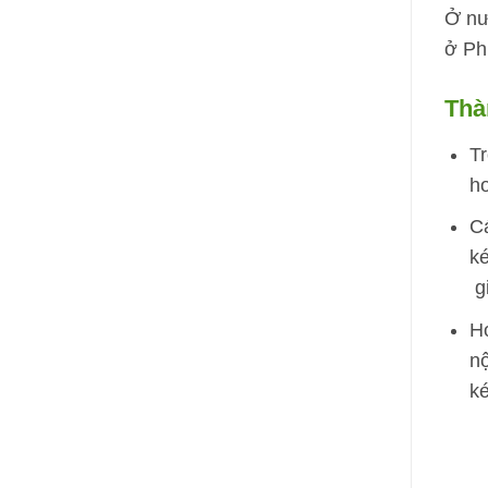
Ở nư
ở Ph
Thà
Tr
ho
Cá
ké
gi
Hợ
nộ
ké