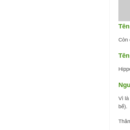
Tên
Còn c
Tên
Hipp
Ngu
Vì l
bể).
Thân