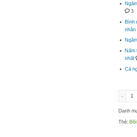
Ngâm 
3
Bình 
nhân 
Ngâm
Nấm t
nhất
Cá ng
Cá ngựa,
Danh m
Thẻ:
Bồi