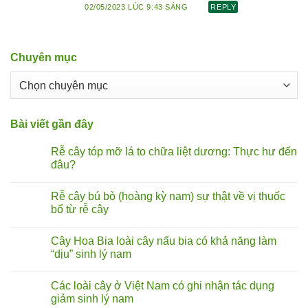
02/05/2023 LÚC 9:43 SÁNG
REPLY
Chuyên mục
Chuyên
mục
Bài viết gần đây
Rễ cây tóp mỡ lá to chữa liệt dương: Thực hư đến
đâu?
Không
có
Rễ cây bú bò (hoàng kỳ nam) sự thật về vị thuốc
bình
luận
bổ từ rễ cây
ở
Rễ
Không
cây
có
Cây Hoa Bia loài cây nấu bia có khả năng làm
tóp
bình
mỡ
luận
“dịu” sinh lý nam
lá
ở
to
Rễ
Không
chữa
cây
có
Các loài cây ở Việt Nam có ghi nhận tác dụng
liệt
bú
bình
dương:
bò
luận
giảm sinh lý nam
Thực
(hoàng
ở