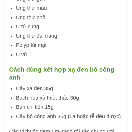
Ung thư máu
Ung thư phổi
U tử cung
Ung thư đại tràng
Polyp túi mật
U vú
Cách dùng kết hợp xạ đen bồ công
anh
Cây xạ đen 35g
Bạch hoa xà thiệt thảo 30g
Bán chi liên 15g
Cây bồ công anh 35g (Lá hoặc rễ đều được)
Các vị thuốc đem rửa sạch rồi sắc chung với