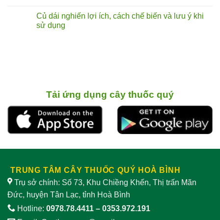
hư
kỳ
Cây
Không
đến
nam)
Hoa
có
Củ dái nghiến lợi ích, cách chế biến và lưu ý khi
đâu?
sự
Bia
bình
thật
loài
luận
sử dụng
về
cây
ở
vị
nấu
Các
Không
thuốc
bia
loài
có
bổ
có
cây
bình
từ
khả
ở
luận
rễ
năng
Việt
ở
cây
làm
Nam
Củ
“dịu”
có
dái
sinh
ghi
nghiến
lý
nhận
lợi ích,
nam
tác
cách chế biến
Tải ứng dụng cây thuốc quý
dụng
và
giảm
lưu ý
sinh
khi
lý
sử
nam
dụng
TRUNG TÂM CÂY THUỐC QUÝ HOÀ BÌNH
Trụ sở chính: Số 73, Khu Chiềng Khến, Thị trấn Mãn
Đức, huyện Tân Lạc, tỉnh Hoà Bình
Hotline:
0978.78.4411
–
0353.972.191