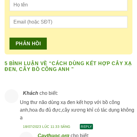
5 BÌNH LUẬN VỀ “
CÁCH DÙNG KẾT HỢP CÂY XẠ
ĐEN, CÂY BỒ CÔNG ANH
”
Khách
cho biết:
Ung thư não dùng xạ đen kết hợp với bồ công
anh,hoa đu đủ đực,cây xương khỉ có tác dụng không
ạ
18/07/2023 LÚC 11:33 SÁNG
REPLY
Caythuoc.org
cho biết: