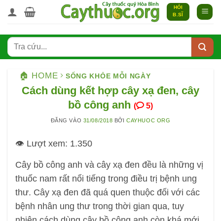
Bỏ
HỎI
B.SĨ
qua
nội
dung
🏠 HOME
SỐNG KHỎE MỖI NGÀY
Cách dùng kết hợp cây xạ đen, cây
bồ công anh
(
5)
ĐĂNG VÀO
31/08/2018
BỞI
CAYHUOC ORG
👁️ Lượt xem:
1.350
Cây bồ công anh và cây xạ đen đều là những vị
thuốc nam rất nổi tiếng trong điều trị bệnh ung
thư. Cây xạ đen đã quá quen thuộc đối với các
bệnh nhân ung thư trong thời gian qua, tuy
nhiên cách dùng cây bồ công anh còn khá mới