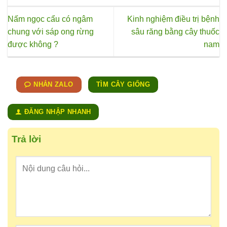
Nấm ngọc cẩu có ngâm
Kinh nghiệm điều trị bệnh
chung với sáp ong rừng
sâu răng bằng cây thuốc
được không ?
nam
NHẮN ZALO
TÌM CÂY GIỐNG
ĐĂNG NHẬP NHANH
Trả lời