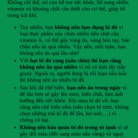
Không chỉ thế, nó còn hỗ trợ sức khỏe, bổ sung nhiều
vitamin và khoáng chất cần thiết cho cơ thể, giúp bổ
trung ích khí.
Tuy nhiên, bạn
không nên lạm dụng bí đỏ
vì
loại thực phẩm này chứa nhiều tiền chất của
vitamin A, có thể gây vàng da, vàng bàn tay, bàn
chân nếu ăn quá nhiều. Vậy nên, mỗi tuần, bạn
không nên ăn quá lần nhé!
Với
hạt bí đỏ rang (nấu chín) thì bạn cũng
không nên ăn quá nhiều
vì nó có tính tẩy (tẩy
giun). Ngoài ra, người đang bị rối loạn tiêu hóa
thì không nên ăn nhiều bí đỏ.
Sau khi đã chế biến,
bạn nên ăn trong ngày
vì
để lâu hơn sẽ gây lên men, biến chất, làm ảnh
hưởng đến sức khỏe. Khi mua bí đỏ về, bạn
cũng nên chế biến sớm (nên chọn bí tươi, không
chọn những trái bí đã để lâu, hư mốc…) vì
chúng có hại.
Không nên bảo quản bí đỏ trong tủ lạnh
vì sẽ
gây đổi màu (đổi sang màu nâu vàng) và nguy