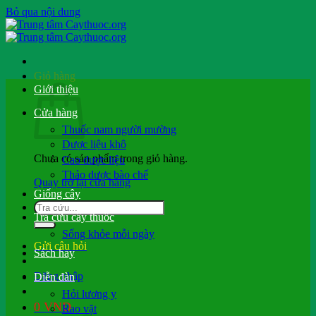
Bỏ qua nội dung
Giỏ hàng
Giới thiệu
Cửa hàng
Thuốc nam người mường
Dược liệu khô
Chưa có sản phẩm trong giỏ hàng.
Cao dược liệu
Thảo dược bào chế
Quay trở lại cửa hàng
Giống cây
Tra cứu cây thuốc
Sống khỏe mỗi ngày
Gửi câu hỏi
Sách hay
Đăng nhập
Diễn đàn
Hỏi lương y
0
VND
Rao vặt