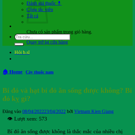
Đánh giá thuốc 💊
Cộng tác viên
Tất cả
Chưa có sản phẩm trong giỏ hàng.
Quay trở lại cửa hàng
Hỏi b.sĩ
🏠 Home
Cây thuốc nam
Bí đỏ và hạt bí đỏ ăn sống được không? Bí
đỏ kỵ gì?
Đăng vào
08/04/2022
23/04/2022
bởi
Vietnam Kien Giang
👁️ Lượt xem:
573
Bí đỏ ăn sống được không là thắc mắc của nhiều chị