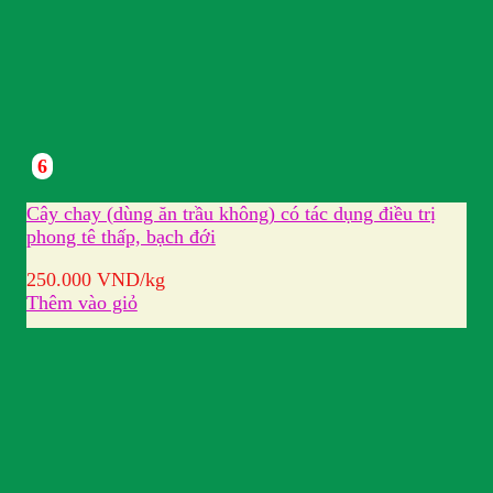
6
Cây chay (dùng ăn trầu không) có tác dụng điều trị
phong tê thấp, bạch đới
250.000
VND
/kg
Thêm vào giỏ