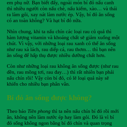
em phụ nữ. Bạn biết đấy, ngoài món bí đỏ nấu canh
thì nhiều người còn nấu chè, nấu kiểm, xào… và thái
ra làm gỏi, xay nát làm nước ép. Vậy, bí đỏ ăn sống
có an toàn không? Và hạt bí đỏ nữa.
Nhìn chung, khi ta nấu chín các loại rau củ quả thì
hàm lượng vitamin và khoáng chất sẽ giảm xuống một
chút. Vì vậy, với những loại rau xanh có thể ăn sống
như rau xà lách, rau diếp cá, rau thơm… thì bạn nên
ăn sống để hấp thụ được nhiều dưỡng chất hơn.
Còn như những loại rau không ăn sống được (như rau
dền, rau mồng tơi, rau đay…) thì rất nhiên bạn phải
nấu chín rồi! Vậy còn bí đỏ, có lẽ loại quả này sẽ
khiến cho nhiều bạn phân vân.
Bí đỏ ăn sống được không?
Theo báo
Tiền phong
thì ta nên nấu chín bí đỏ rồi mới
ăn, không nên làm nước ép hay làm gỏi. Đó là vì bí
đỏ sống không ngon bằng bí đỏ chín và quan trọng