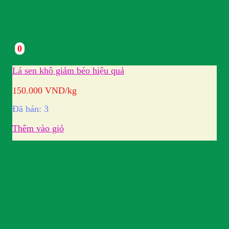
0
Lá sen khô giảm béo hiệu quả
150.000
VND
/kg
Đã bán: 3
Thêm vào giỏ