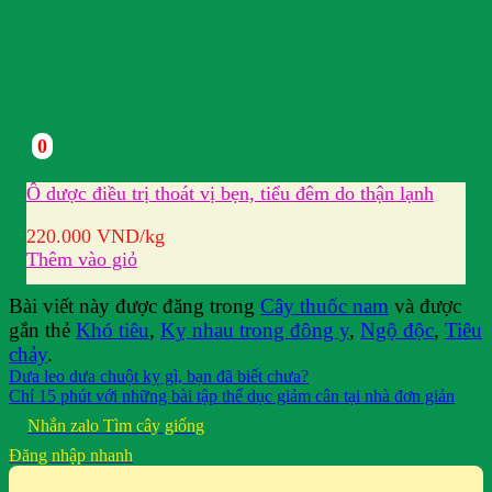
0
Ô dược điều trị thoát vị bẹn, tiểu đêm do thận lạnh
220.000
VND
/kg
Thêm vào giỏ
Bài viết này được đăng trong
Cây thuốc nam
và được
gắn thẻ
Khó tiêu
,
Kỵ nhau trong đông y
,
Ngộ độc
,
Tiêu
chảy
.
Dưa leo dưa chuột kỵ gì, bạn đã biết chưa?
Chỉ 15 phút với những bài tập thể dục giảm cân tại nhà đơn giản
Nhắn zalo
Tìm cây giống
Đăng nhập nhanh