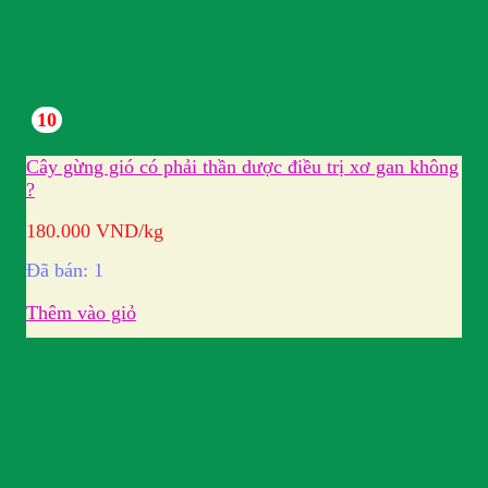
10
Cây gừng gió có phải thần dược điều trị xơ gan không
?
180.000
VND
/kg
Đã bán: 1
Thêm vào giỏ