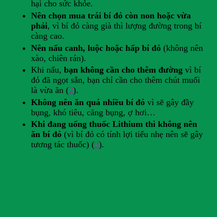
hại cho sức khỏe.
Nên chọn mua trái bí đỏ còn non hoặc vừa
phải
, vì bí đỏ càng già thì lượng đường trong bí
càng cao.
Nên nấu canh, luộc hoặc hấp bí đỏ
(không nên
xào, chiên rán).
Khi nấu,
bạn không cần cho thêm đường
vì bí
đỏ đã ngọt sẵn, bạn chỉ cần cho thêm chút muối
là vừa ăn (
2
).
Không nên ăn quá nhiều bí đỏ
vì sẽ gây đầy
bụng, khó tiêu, căng bụng, ợ hơi…
Khi đang uống thuốc Lithium thì không nên
ăn bí đỏ
(vì bí đỏ có tính lợi tiểu nhẹ nên sẽ gây
tương tác thuốc) (
3
).