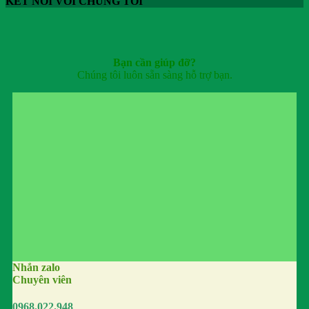
KẾT NỐI VỚI CHÚNG TÔI
Bạn cần giúp đỡ?
Chúng tôi luôn sẵn sàng hỗ trợ bạn.
Nhắn zalo
Chuyên viên
0968.022.948