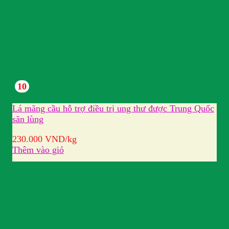
10
Lá mãng cầu hỗ trợ điều trị ung thư được Trung Quốc
săn lùng
230.000
VND
/kg
Thêm vào giỏ