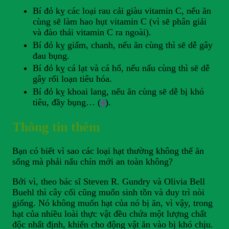
Bí đỏ kỵ các loại rau cải giàu vitamin C, nếu ăn
cùng sẽ làm hao hụt vitamin C (vì sẽ phân giải
và đào thải vitamin C ra ngoài).
Bí đỏ kỵ giấm, chanh, nếu ăn cùng thì sẽ dễ gây
đau bụng.
Bí đỏ kỵ cá lạt và cá hố, nếu nấu cùng thì sẽ dễ
gây rối loạn tiêu hóa.
Bí đỏ kỵ khoai lang, nếu ăn cùng sẽ dễ bị khó
tiêu, đầy bụng… (
4
).
Thông tin thêm
Bạn có biết vì sao các loại hạt thường không thể ăn
sống mà phải nấu chín mới an toàn không?
Bởi vì, theo bác sĩ Steven R. Gundry và Olivia Bell
Buehl thì cây cối cũng muốn sinh tồn và duy trì nòi
giống. Nó không muốn hạt của nó bị ăn, vì vậy, trong
hạt của nhiều loài thực vật đều chứa một lượng chất
độc nhất định, khiến cho động vật ăn vào bị khó chịu.