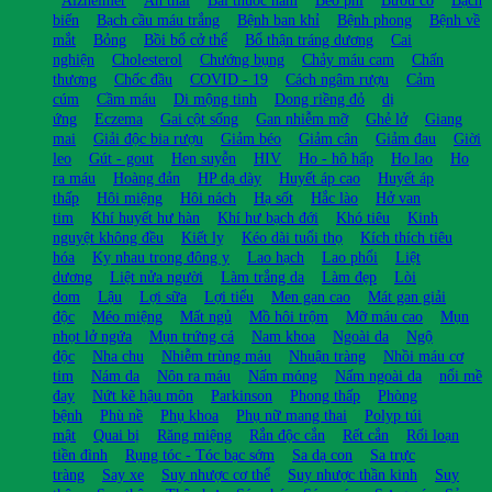
biến
Bạch cầu máu trắng
Bệnh ban khỉ
Bệnh phong
Bệnh về
mắt
Bỏng
Bồi bổ cở thể
Bổ thận tráng dương
Cai
nghiện
Cholesterol
Chướng bụng
Chảy máu cam
Chấn
thương
Chốc đầu
COVID - 19
Cách ngâm rượu
Cảm
cúm
Cầm máu
Di mộng tinh
Dong riềng đỏ
dị
ứng
Eczema
Gai cột sống
Gan nhiễm mỡ
Ghẻ lở
Giang
mai
Giải độc bia rượu
Giảm béo
Giảm cân
Giảm đau
Giời
leo
Gút - gout
Hen suyễn
HIV
Ho - hô hấp
Ho lao
Ho
ra máu
Hoàng đản
HP dạ dày
Huyết áp cao
Huyết áp
thấp
Hôi miệng
Hôi nách
Hạ sốt
Hắc lào
Hở van
tim
Khí huyết hư hàn
Khí hư bạch đới
Khó tiêu
Kinh
nguyệt không đều
Kiết lỵ
Kéo dài tuổi thọ
Kích thích tiêu
hóa
Kỵ nhau trong đông y
Lao hạch
Lao phổi
Liệt
dương
Liệt nửa người
Làm trắng da
Làm đẹp
Lòi
dom
Lậu
Lợi sữa
Lợi tiểu
Men gan cao
Mát gan giải
độc
Méo miệng
Mất ngủ
Mồ hôi trộm
Mỡ máu cao
Mụn
nhọt lở ngứa
Mụn trứng cá
Nam khoa
Ngoài da
Ngộ
độc
Nha chu
Nhiễm trùng máu
Nhuận tràng
Nhồi máu cơ
tim
Nám da
Nôn ra máu
Nấm móng
Nấm ngoài da
nổi mề
đay
Nứt kẽ hậu môn
Parkinson
Phong thấp
Phòng
bệnh
Phù nề
Phụ khoa
Phụ nữ mang thai
Polyp túi
mật
Quai bị
Răng miệng
Rắn độc cắn
Rết cắn
Rối loạn
tiền đình
Rụng tóc - Tóc bạc sớm
Sa dạ con
Sa trực
tràng
Say xe
Suy nhược cơ thể
Suy nhược thần kinh
Suy