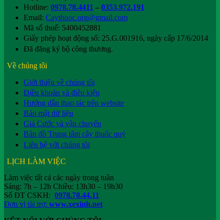
Hotline:
0978.78.4411
–
0353.972.191
Email:
Caythuoc.org@gmail.com
Mã số thuế: 5400452881
Giấy phép hoạt động số: 25.G.001916, ngày cấp 17/6/2014
Đã đăng ký bộ công thương.
Về chúng tôi
Giới thiệu về chúng tôi
Điều khoản và điều kiện
Hướng dẫn thao tác trên website
Bảo mật dữ liệu
Giá Cước và vận chuyển
Bản đồ Trung tâm cây thuốc quý
Liên hệ với chúng tôi
LỊCH LÀM VIỆC
Làm việc tất cả các ngày trong tuần
Sáng: 7h – 12h Chiều: 13h30 – 19h30
Số ĐT CSKH:
0978.78.44.11
Đơn vị tài trợ:
www.xexinh.net