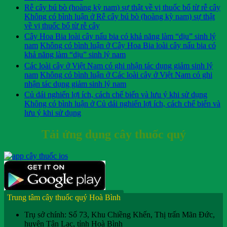
Rễ cây bú bò (hoàng kỳ nam) sự thật về vị thuốc bổ từ rễ cây
Không có bình luận
ở Rễ cây bú bò (hoàng kỳ nam) sự thật
về vị thuốc bổ từ rễ cây
Cây Hoa Bia loài cây nấu bia có khả năng làm “dịu” sinh lý
nam
Không có bình luận
ở Cây Hoa Bia loài cây nấu bia có
khả năng làm “dịu” sinh lý nam
Các loài cây ở Việt Nam có ghi nhận tác dụng giảm sinh lý
nam
Không có bình luận
ở Các loài cây ở Việt Nam có ghi
nhận tác dụng giảm sinh lý nam
Củ dái nghiến lợi ích, cách chế biến và lưu ý khi sử dụng
Không có bình luận
ở Củ dái nghiến lợi ích, cách chế biến và
lưu ý khi sử dụng
Tải ứng dụng cây thuốc quý
Trung tâm cây thuốc quý Hoà Bình
Trụ sở chính: Số 73, Khu Chiềng Khến, Thị trấn Mãn Đức,
huyện Tân Lạc, tỉnh Hoà Bình