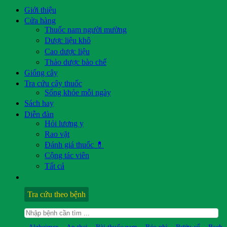
Giới thiệu
Cửa hàng
Thuốc nam người mường
Dược liệu khô
Cao dược liệu
Thảo dược bào chế
Giống cây
Tra cứu cây thuốc
Sống khỏe mỗi ngày
Sách hay
Diễn đàn
Hỏi lương y
Rao vặt
Đánh giá thuốc 💊
Cộng tác viên
Tất cả
Tra cứu theo bệnh
Alzheimer
An thai
Bài thuốc nam
Béo phì
Bướu cổ
Bạch