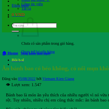
Cộng tác viên
Đăng nhập
Tất cả
0
VND
Chưa có sản phẩm trong giỏ hàng.
Quay trở lại cửa hàng
🏠 Home
Sống khỏe mỗi ngày
Hỏi b.sĩ
Ăn bánh bao có béo không, có nổi mụn khô
Đăng vào
05/08/2022
bởi
Vietnam Kien Giang
👁️ Lượt xem:
1.547
Bánh bao là món ăn yêu thích của nhiều người vì nó vừa 
rệt. Tuy nhiên, nhiều chị em cũng thắc mắc: ăn bánh bao