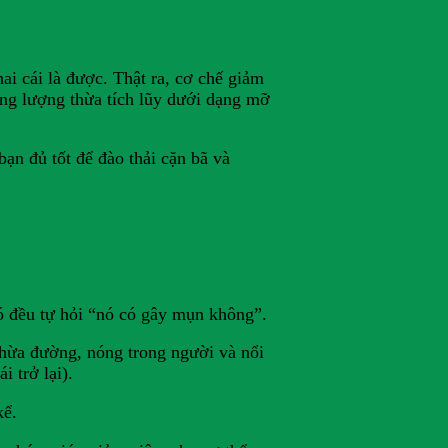
ai cái là được. Thật ra, cơ chế giảm
ăng lượng thừa tích lũy dưới dạng mỡ
bạn đủ tốt để đào thải cặn bã và
ó đều tự hỏi “nó có gây mụn không”.
 thừa đường, nóng trong người và nổi
 trở lại).
kể.