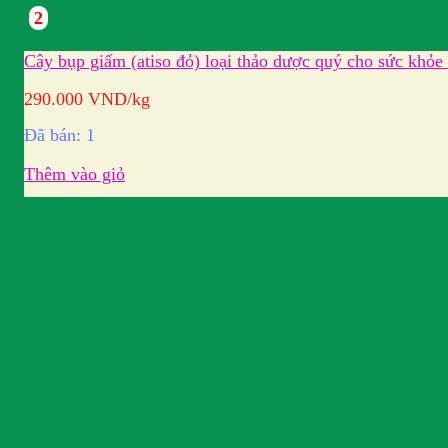
2
Cây bụp giấm (atiso đỏ) loại thảo dược quý cho sức khỏe
290.000
VND
/kg
Đã bán: 1
Thêm vào giỏ