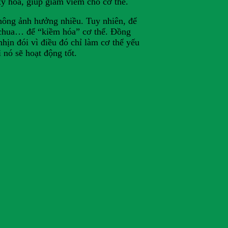
y hóa, giúp giảm viêm cho cơ thể.
 không ảnh hưởng nhiều. Tuy nhiên, để
ều chua… để “kiềm hóa” cơ thể. Đồng
nhịn đói vì điều đó chỉ làm cơ thể yếu
 nó sẽ hoạt động tốt.