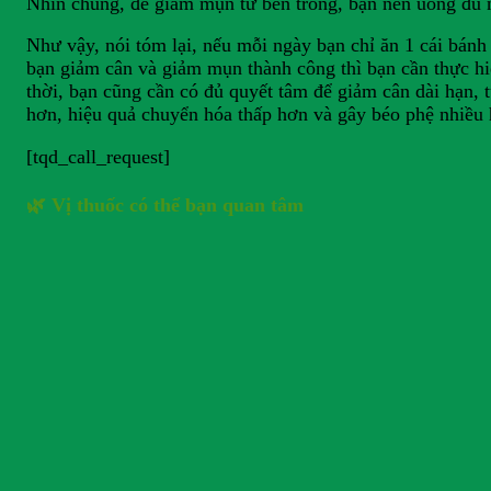
Nhìn chung, để giảm mụn từ bên trong, bạn nên uống đủ n
Như vậy, nói tóm lại, nếu mỗi ngày bạn chỉ ăn 1 cái bánh
bạn giảm cân và giảm mụn thành công thì bạn cần thực hiệ
thời, bạn cũng cần có đủ quyết tâm để giảm cân dài hạn, t
hơn, hiệu quả chuyển hóa thấp hơn và gây béo phệ nhiều h
[tqd_call_request]
🌿 Vị thuốc có thể bạn quan tâm