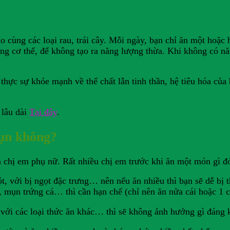
 cùng các loại rau, trái cây. Mỗi ngày, bạn chỉ ăn một hoặc h
ong cơ thể, để không tạo ra năng lượng thừa. Khi không có n
thực sự khỏe mạnh về thể chất lẫn tinh thần, hệ tiêu hóa của 
 lâu dài
Tại đây
.
mụn không?
 chị em phụ nữ. Rất nhiều chị em trước khi ăn một món gì đ
ột, với bị ngọt đặc trưng… nên nếu ăn nhiều thì bạn sẽ dễ bị
ụn trứng cá… thì cần hạn chế (chỉ nên ăn nửa cái hoặc 1 cái
với các loại thức ăn khác… thì sẽ không ảnh hưởng gì đáng 