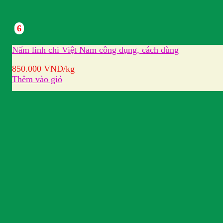
6
Nấm linh chi Việt Nam công dụng, cách dùng
850.000
VND
/kg
Thêm vào giỏ