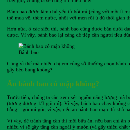
Bây giờ, chúng ta sẽ cùng tìm hiểu nhé!
Bánh bao được làm chủ yếu từ bột mì (cùng với một ít me
thể mua về, thêm nước, nhồi với men rồi ủ đủ thời gian t
Hơn nữa, ở các siêu thị, bánh bao cũng được bán dưới dạ
được. Vì vậy, bánh bao lại càng dễ tiếp cận người tiêu dù
Bánh bao
Cũng vì thế mà nhiều chị em công sở thường chọn bánh ba
gây béo bụng không?
Ăn bánh bao có mập không?
Trước tiên, chúng ta cần xem xét nguồn năng lượng mà b
(tương đương 1/3 gói mì). Vì vậy, bánh bao chay không có
bằng 1 gói mì gói, vì vậy, nếu ăn bánh bao mặn thì khả n
Vì vậy, để tránh tăng cân thì mỗi bữa ăn, nếu bạn chỉ ăn
nhiều vì sẽ gây tăng cân ngoài ý muốn (và gây thiếu chất 