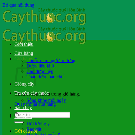
Bỏ qua nội dung
Giới thiệu
Cửa hàng
Giỏ hàng
Thuốc nam người mường
Dược liệu khô
Cao dược liệu
Thảo dược bào chế
Giống cây
Tra cứu cây thuốc
Chưa có sản phẩm trong giỏ hàng.
Sống khỏe mỗi ngày
Quay trở lại cửa hàng
Sách hay
Diễn đàn
Hỏi lương y
Rao vặt
Gửi câu hỏi
Đánh giá thuốc 💊