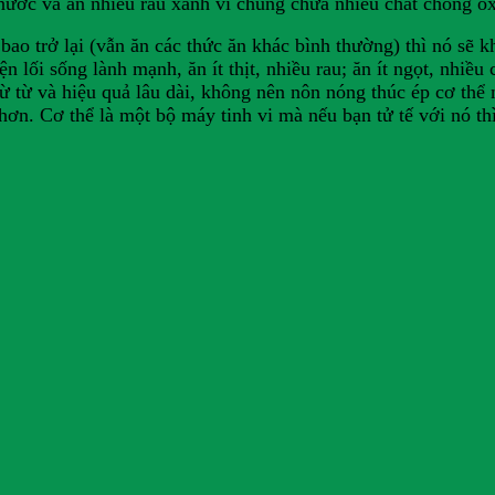
ước và ăn nhiều rau xanh vì chúng chứa nhiều chất chống ox
 bao trở lại (vẫn ăn các thức ăn khác bình thường) thì nó sẽ
n lối sống lành mạnh, ăn ít thịt, nhiều rau; ăn ít ngọt, nhi
ừ từ và hiệu quả lâu dài, không nên nôn nóng thúc ép cơ thể 
ơn. Cơ thể là một bộ máy tinh vi mà nếu bạn tử tế với nó thì