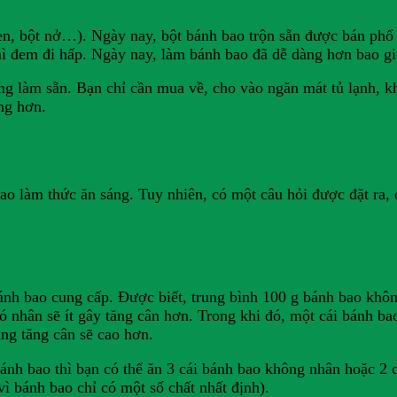
n, bột nở…). Ngày nay, bột bánh bao trộn sẵn được bán phổ b
hì đem đi hấp. Ngày nay, làm bánh bao đã dễ dàng hơn bao gi
ng làm sẵn. Bạn chỉ cần mua về, cho vào ngăn mát tủ lạnh, k
ng hơn.
o làm thức ăn sáng. Tuy nhiên, có một câu hỏi được đặt ra, 
ánh bao cung cấp. Được biết, trung bình 100 g bánh bao khô
 nhân sẽ ít gây tăng cân hơn. Trong khi đó, một cái bánh ba
ăng tăng cân sẽ cao hơn.
 bánh bao thì bạn có thể ăn 3 cái bánh bao không nhân hoặc 2
vì bánh bao chỉ có một số chất nhất định).