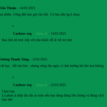
Trần Thuận
–
14/01/2025
quá nhiều. Uống đến bao giờ cho hết. Có bán nữa kg k shop
Cayhuoc org
–
14/01/2025
(Dược sĩ)
Bạn liên hệ trực tiếp với nhà thuốc để đc hỗ trợ nhé
Trương Thanh Tùng
–
11/01/2025
 rất hay , hết táo bón , nhưng uống lâu ngày có ảnh hưởng hệ tiêu hoá không
Cayhuoc org
–
22/01/2025
(Dược sĩ)
Chào bạn.
Lá phan tả diệp lâu dài an toàn nếu bạn dùng đúng liều lượng và đúng cách
bạn nhé