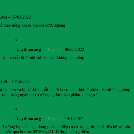
Love
–
05/03/2022
tả diệp uống khi đi nọi soi được không
Caythuoc.org
–
06/03/2022
(Dược sĩ)
Khi chuẩn bị đi nội soi cho bạn không nên uống
Thời
–
14/12/2021
ị táo bón và bị trĩ độ 1 .mỗi lần đi la có máu dính ở phân . Va tôi đang uống
c mon hàng ngày thì co sử dụng được sản phẩm không ạ !
Caythuoc.org
–
14/12/2021
(Dược sĩ)
Trường hợp của bạn dùng phan tả diệp có tác dụng tốt, Thái liên hệ với nhà
thuốc qua hotline 0978784411 để được hỗ trợ thêm