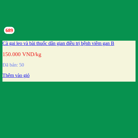
689
Cà gai leo và bài thuốc dân gian điều trị bệnh viêm gan B
150.000
VND
/kg
Đã bán: 50
Thêm vào giỏ