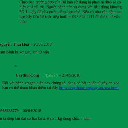
Chào bạn trường hợp của Bố bạn sử dụng lá phan tả diệp sẽ có
hiệu quả rất tốt. Người bệnh nên sử dụng với liều dùng khoảng
5G 1 ngày để pha nước uống bạn nhé. Nếu có nhu cầu đặt mua
bạn hãy liên hệ trực tiếp hotline 097 878 4411 để được tư vấn
thêm
Nguyễn Thái Hoà
–
20/05/2018
hám bệnh bị xơ gan, zin từ vấn
Caythuoc.org
–
21/05/2018
(Dược sĩ)
Đối với bệnh xơ gan hiện nay chúng tôi đang có bài thuốc từ cây an xoa
bạn có thể tham khảo thêm tại đây
https://caythuoc.org/cay-an-xoa.html
0988688779
–
06/04/2018
 tả diệp lâu dài có hại ko ạ. e có 1 kg dùng chắc 3 năm