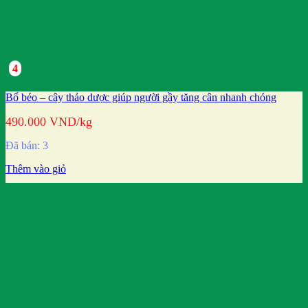
4
Bổ béo – cây thảo dược giúp người gầy tăng cân nhanh chóng
490.000
VND
/kg
Đã bán: 3
Thêm vào giỏ