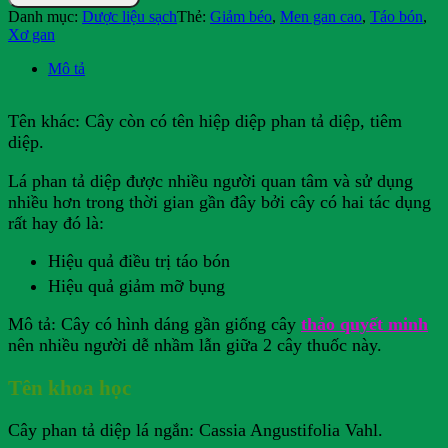
Danh mục:
Dược liệu sạch
Thẻ:
Giảm béo
,
Men gan cao
,
Táo bón
,
Xơ gan
Mô tả
Tên khác: Cây còn có tên hiệp diệp phan tả diệp, tiêm
diệp.
Lá phan tả diệp được nhiều người quan tâm và sử dụng
nhiều hơn trong thời gian gần đây bởi cây có hai tác dụng
rất hay đó là:
Hiệu quả điều trị táo bón
Hiệu quả giảm mỡ bụng
Mô tả: Cây có hình dáng gần giống cây
thảo quyết minh
nên nhiều người dễ nhầm lẫn giữa 2 cây thuốc này.
Tên khoa học
Cây phan tả diệp lá ngắn: Cassia Angustifolia Vahl.