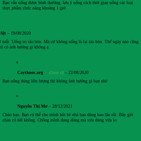
Bạn vẫn uống được bình thường, lưu ý uống cách thời gian uống các loại
thực phẩm chức năng khoảng 1 giờ
Việt
–
19/08/2020
 tuổi. Uống trị táo bón. Mà cứ không uống là lại táo bón. Thế ngày nào cũng
thì có ảnh hưởng gì không ạ
Caythuoc.org
–
22/08/2020
(Dược sĩ)
Bạn uống đúng liều lượng thì không ảnh hưởng gì bạn nhé
Nguyễn Thị Mơ
–
28/12/2021
Chào bạn. Bạn có thể cho mình hỏi bé nhà bạn dùng bao lâu rồi. Bây giờ
cháu có hết không. Chồng mình đang dùng mà vừa dùng vừa lo