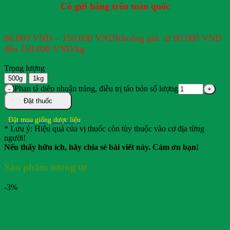
Có gửi hàng trên toàn quốc
80.000
VND
–
150.000
VND
Khoảng giá: từ 80.000 VND
đến 150.000 VND
/kg
Trọng lượng
500g
1kg
Phan tả diệp nhuận tràng, điều trị táo bón số lượng
Đặt thuốc
Đặt mua giống dược liệu
* Lưu ý: Hiệu quả của vị thuốc còn tùy thuộc vào cơ địa từng
người!
Nếu thấy hữu ích, hãy chia sẻ bài viết này. Cảm ơn bạn!
Sản phẩm tương tự
-3%