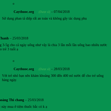
Caythuoc.org
–
07/04/2018
(Dược sĩ)
Sử dụng phan tả diệp rất an toàn và không gây tác dụng phụ
Thanh
–
25/03/2018
g 3-5g cho cả ngày uống như vậy là chia 3 lần mỗi lần uống bao nhiêu nước
o trẻ 3 tuổi ạ
Caythuoc.org
–
28/03/2018
(Dược sĩ)
Với trẻ nhỏ bạn nên khám khoảng 300 đến 400 ml nước để cho trẻ uống
hàng ngày.
hoàng Thi chang
–
25/03/2018
c này mua ở tiệm thuốc bắc có k ạ