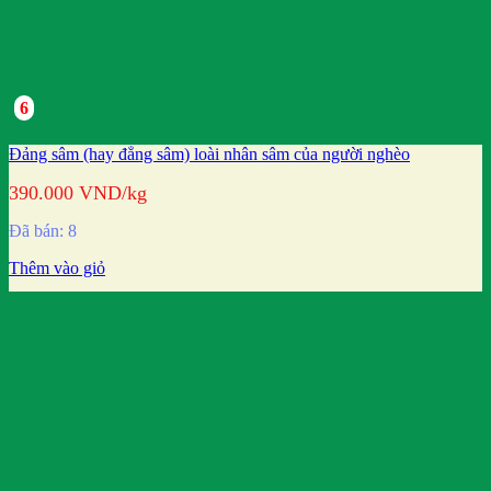
6
Đảng sâm (hay đẳng sâm) loài nhân sâm của người nghèo
390.000
VND
/kg
Đã bán: 8
Thêm vào giỏ