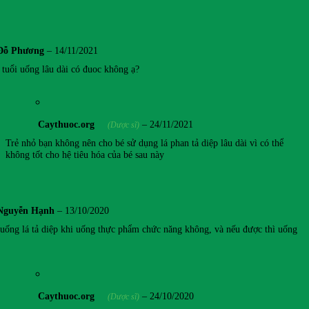
Đỗ Phương
–
14/11/2021
 tuổi uống lâu dài có đuoc không ạ?
Caythuoc.org
–
24/11/2021
(Dược sĩ)
Trẻ nhỏ bạn không nên cho bé sử dụng lá phan tả diệp lâu dài vì có thể
không tốt cho hệ tiêu hóa của bé sau này
Nguyễn Hạnh
–
13/10/2020
uống lá tả diệp khi uống thực phẩm chức năng không, và nếu được thì uống
Caythuoc.org
–
24/10/2020
(Dược sĩ)