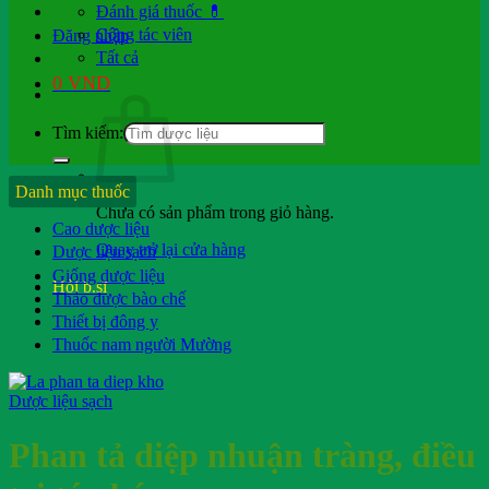
Đánh giá thuốc 💊
Cộng tác viên
Đăng nhập
Tất cả
0
VND
Tìm kiếm:
Danh mục thuốc
Chưa có sản phẩm trong giỏ hàng.
Cao dược liệu
Quay trở lại cửa hàng
Dược liệu sạch
Giống dược liệu
Hỏi b.sĩ
Thảo dược bào chế
Thiết bị đông y
Thuốc nam người Mường
Dược liệu sạch
Phan tả diệp nhuận tràng, điều