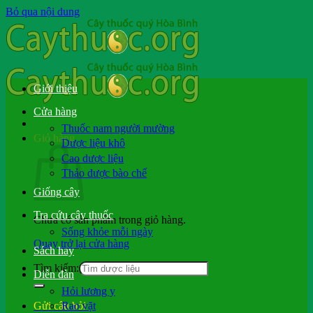
Bỏ qua nội dung
Giới thiệu
Cửa hàng
Thuốc nam người mường
Giỏ hàng
Dược liệu khô
Cao dược liệu
Thảo dược bào chế
Giống cây
Tra cứu cây thuốc
Chưa có sản phẩm trong giỏ hàng.
Sống khỏe mỗi ngày
Quay trở lại cửa hàng
Sách hay
Tìm kiếm:
Diễn đàn
Hỏi lương y
Rao vặt
Gửi câu hỏi