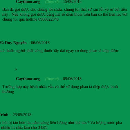
Caythuoc.org
–
15/06/2018
(Dược sĩ)
Bạn đã gọi được cho chúng tôi chưa, chúng tôi thật sự xin lỗi về sự bất tiện
này . Nếu không gọi được bằng hai số điện thoại trên bàn có thể liên lạc với
chúng tôi qua hotline 0968022948
Hà Duy Nguyễn
–
06/06/2018
nhà thuốc người phải uống thuốc tây dài ngày có dùng phan tả diệp được
Caythuoc.org
–
09/06/2018
(Dược sĩ)
Trường hợp này bệnh nhân vẫn có thể sử dụng phan tả diệp được bình
thường
Trinh
–
23/05/2018
 hỏi bị táo bón lâu năm uống liều lượng như thế nào? Và lượng nước pha
 nhiêu lít chia làm cho 3 bữa