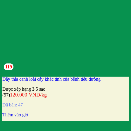
119
Dây thìa canh loài cây khắc tinh của bệnh tiểu đường
Được xếp hạng
3
5 sao
120.000
VND
/kg
(57)
Đã bán: 47
Thêm vào giỏ