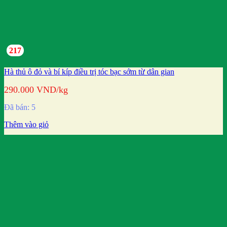
217
Hà thủ ô đỏ và bí kíp điều trị tóc bạc sớm từ dân gian
290.000
VND
/kg
Đã bán: 5
Thêm vào giỏ