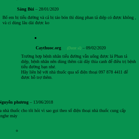
Sáng Bùi
–
28/01/2020
Bố em bị tiểu đường và cả bị táo bón thì dùng phan tả diệp có được không ,
và cí dùng lâu dài được ko
Caythuoc.org
–
09/02/2020
(Dược sĩ)
Trường hợp bệnh nhân tiểu đường vẫn uống được lá Phan tả
diệp, bệnh nhân nên dùng thêm cái dây thìa canh để điều trị bệnh
tiểu đường bạn nhé.
Hãy liên hệ với nhà thuốc qua số điện thoại 097 878 4411 để
được hỗ trợ thêm.
Nguyễn phương
–
13/06/2018
 nhà thuốc cho tôi hỏi vì sao gọi theo số điện thoại nhà thuốc cung cấp
 nghe máy