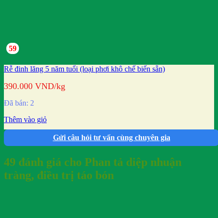
59
Rễ đinh lăng 5 năm tuổi (loại phơi khô chế biến sẵn)
390.000
VND
/kg
Đã bán: 2
Thêm vào giỏ
Gửi câu hỏi tư vấn cùng chuyên gia
49 đánh giá cho
Phan tả diệp nhuận
tràng, điều trị táo bón