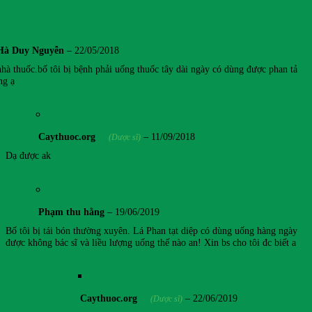
Hà Duy Nguyễn
–
22/05/2018
nhà thuốc.bố tôi bị bệnh phải uống thuốc tây dài ngày có dùng được phan tả
ng ạ
Caythuoc.org
–
11/09/2018
(Dược sĩ)
Dạ được ak
Phạm thu hằng
–
19/06/2019
Bố tôi bị tái bón thường xuyên. Lá Phan tạt diệp có dùng uống hàng ngày
được không bác sĩ và liều lượng uống thế nào an! Xin bs cho tôi đc biết a
Caythuoc.org
–
22/06/2019
(Dược sĩ)