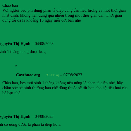
Chào bạn
Với người béo phì dùng phan tả diệp cũng cần liều lượng và một thời gian
nhất định, không nên dùng quá nhiều trong một thời gian dài. Thời gian
dùng tối đa là khoảng 15 ngày mỗi đợt bạn nhé
Nguyễn Thị Hạnh
–
04/08/2023
sinh 1 tháng uống được ko ạ
Caythuoc.org
–
07/08/2023
(Dược sĩ)
Chào bạn, bes mới sinh 1 tháng không nên uống lá phan tả diệp nhé, hãy
chăm sóc bé bình thường hạn chế dùng thuốc sẽ tốt hơn cho hệ tiêu hoá của
bé bạn nhé
Nguyễn Thị Hạnh
–
04/08/2023
nh có uống được lá phan tả diệp ko ạ.