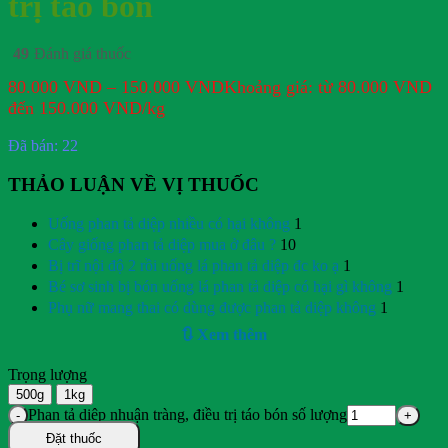
trị táo bón
49
Đánh giá thuốc
80.000
VND
–
150.000
VND
Khoảng giá: từ 80.000 VND
đến 150.000 VND
/kg
Đã bán: 22
THẢO LUẬN VỀ VỊ THUỐC
Uống phan tả diệp nhiều có hại không
1
Cây giống phan tả diệp mua ở đâu ?
10
Bị trĩ nội độ 2 rồi uống lá phan tả diệp đc ko ạ
1
Bé sơ sinh bị bón uống lá phan tả diệp có hại gì không
1
Phụ nữ mang thai có dùng được phan tả diệp không
1
🔃 Xem thêm
Trọng lượng
500g
1kg
Phan tả diệp nhuận tràng, điều trị táo bón số lượng
Đặt thuốc