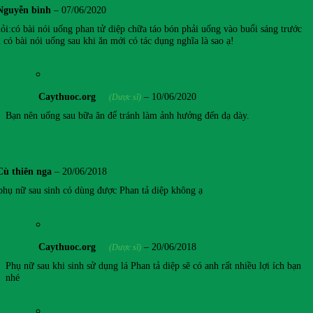
Nguyễn bình
–
07/06/2020
̉i:có bài nói uống phan tử diệp chữa táo bón phải uống vào buổi sáng trước
i có bài nói uống sau khi ăn mới có tác dụng nghĩa là sao ạ!
Caythuoc.org
–
10/06/2020
(Dược sĩ)
Bạn nên uống sau bữa ăn để tránh làm ảnh hưởng đến dạ dày.
Cù thiên nga
–
20/06/2018
phụ nữ sau sinh có dùng được Phan tả diệp không ạ
Caythuoc.org
–
20/06/2018
(Dược sĩ)
Phụ nữ sau khi sinh sử dụng lá Phan tả diệp sẽ có anh rất nhiều lợi ích bạn
nhé