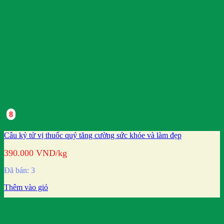
8
Câu kỷ tử vị thuốc quý tăng cường sức khỏe và làm đẹp
390.000
VND
/kg
Đã bán: 3
Thêm vào giỏ