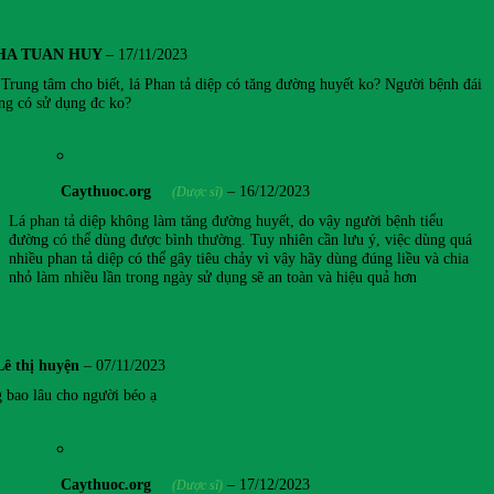
HA TUAN HUY
–
17/11/2023
Trung tâm cho biết, lá Phan tả diệp có tăng đường huyết ko? Người bệnh đái
ng có sử dụng đc ko?
Caythuoc.org
–
16/12/2023
(Dược sĩ)
Lá phan tả diệp không làm tăng đường huyết, do vậy người bệnh tiểu
đường có thể dùng được bình thường. Tuy nhiên cần lưu ý, việc dùng quá
nhiều phan tả diệp có thể gây tiêu chảy vì vậy hãy dùng đúng liều và chia
nhỏ làm nhiều lần trong ngày sử dụng sẽ an toàn và hiệu quả hơn
Lê thị huyện
–
07/11/2023
 bao lâu cho người béo ạ
Caythuoc.org
–
17/12/2023
(Dược sĩ)