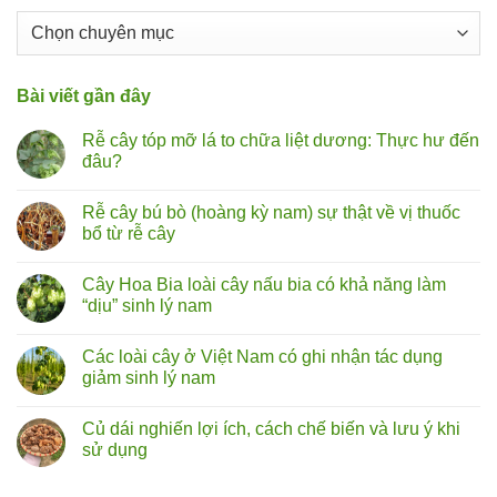
Chuyên
mục
Bài viết gần đây
Rễ cây tóp mỡ lá to chữa liệt dương: Thực hư đến
đâu?
Không
có
Rễ cây bú bò (hoàng kỳ nam) sự thật về vị thuốc
bình
luận
bổ từ rễ cây
ở
Rễ
Không
cây
có
Cây Hoa Bia loài cây nấu bia có khả năng làm
tóp
bình
mỡ
luận
“dịu” sinh lý nam
lá
ở
to
Rễ
Không
chữa
cây
có
Các loài cây ở Việt Nam có ghi nhận tác dụng
liệt
bú
bình
dương:
bò
luận
giảm sinh lý nam
Thực
(hoàng
ở
hư
kỳ
Cây
Không
đến
nam)
Hoa
có
Củ dái nghiến lợi ích, cách chế biến và lưu ý khi
đâu?
sự
Bia
bình
thật
loài
luận
sử dụng
về
cây
ở
vị
nấu
Các
Không
thuốc
bia
loài
có