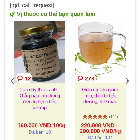
[tqd_call_request]
🌿 Vị thuốc có thể bạn quan tâm
12
273
Cao dây thìa canh –
Giảo cổ lam giảm
Giải pháp mới trong
béo, điều trị tiểu
i
điều trị bệnh tiểu
đường, mỡ máu
đường
(131)
Được xếp
p
160.000
VND
/100g
220.000
VND
–
hạng
5
5
Khoảng
290.000
VND
/kg
Đã bán: 10
sao
giá:
Đã bán: 184