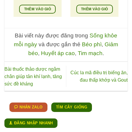
từ
220.000 
THÊM VÀO GIỎ
THÊM VÀO GIỎ
đến
Sản
290.000 
phẩm
này
Bài viết này được đăng trong
Sống khỏe
có
mỗi ngày
và được gắn thẻ
Béo phì
,
Giảm
nhiều
biến
béo
,
Huyết áp cao
,
Tim mạch
.
thể.
Các
Bài thuốc thảo dược ngâm
tùy
Cúc la mã điều trị biếng ăn,
chân giúp tản khí lạnh, tăng
chọn
đau thấp khớp và Gout
sức đề kháng
có
thể
được
chọn
NHẮN ZALO
TÌM CÂY GIỐNG
trên
trang
ĐĂNG NHẬP NHANH
sản
phẩm