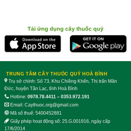
bổ
có
cây
bình
từ
khả
ở
luận
rễ
năng
Việt
ở
cây
làm
Nam
Củ
“dịu”
có
dái
sinh
ghi
nghiến
lý
nhận
lợi ích,
nam
tác
cách chế biến
Tải ứng dụng cây thuốc quý
dụng
và
giảm
lưu ý
sinh
khi
lý
sử
nam
dụng
TRUNG TÂM CÂY THUỐC QUÝ HOÀ BÌNH
Trụ sở chính: Số 73, Khu Chiềng Khến, Thị trấn Mãn
Đức, huyện Tân Lạc, tỉnh Hoà Bình
Hotline:
0978.78.4411
–
0353.972.191
Email:
Caythuoc.org@gmail.com
Mã số thuế: 5400452881
Giấy phép hoạt động số: 25.G.001916, ngày cấp
17/6/2014