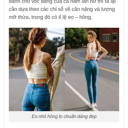
dành cho vóc dáng của cả nam lẫn nữ thì ta lại
cần dựa theo các chỉ số về cân nặng và lượng
mỡ thừa, trong đó có tỉ lệ eo – hông.
Eo nhỏ hông to chuẩn dáng đẹp