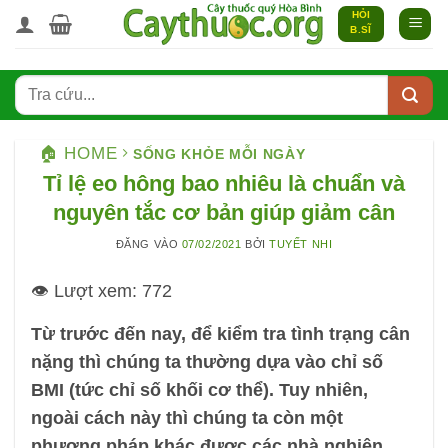
Bỏ
HỎI
B.SĨ
qua
nội
dung
🏠 HOME
SỐNG KHỎE MỖI NGÀY
Tỉ lệ eo hông bao nhiêu là chuẩn và
nguyên tắc cơ bản giúp giảm cân
ĐĂNG VÀO
07/02/2021
BỞI
TUYẾT NHI
👁️ Lượt xem:
772
Từ trước đến nay, để kiểm tra tình trạng cân
nặng thì chúng ta thường dựa vào chỉ số
BMI (tức chỉ số khối cơ thể). Tuy nhiên,
ngoài cách này thì chúng ta còn một
phương pháp khác được các nhà nghiên