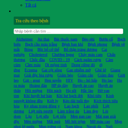
Tất cả
Tra cứu theo bệnh
Alzheimer
An thai
Bài thuốc nam
Béo phì
Bướu cổ
Bạch
biến
Bạch cầu máu trắng
Bệnh ban khỉ
Bệnh phong
Bệnh về
mắt
Bỏng
Bồi bổ cở thể
Bổ thận tráng dương
Cai
nghiện
Cholesterol
Chướng bụng
Chảy máu cam
Chấn
thương
Chốc đầu
COVID - 19
Cách ngâm rượu
Cảm
cúm
Cầm máu
Di mộng tinh
Dong riềng đỏ
dị
ứng
Eczema
Gai cột sống
Gan nhiễm mỡ
Ghẻ lở
Giang
mai
Giải độc bia rượu
Giảm béo
Giảm cân
Giảm đau
Giời
leo
Gút - gout
Hen suyễn
HIV
Ho - hô hấp
Ho lao
Ho
ra máu
Hoàng đản
HP dạ dày
Huyết áp cao
Huyết áp
thấp
Hôi miệng
Hôi nách
Hạ sốt
Hắc lào
Hở van
tim
Khí huyết hư hàn
Khí hư bạch đới
Khó tiêu
Kinh
nguyệt không đều
Kiết lỵ
Kéo dài tuổi thọ
Kích thích tiêu
hóa
Kỵ nhau trong đông y
Lao hạch
Lao phổi
Liệt
dương
Liệt nửa người
Làm trắng da
Làm đẹp
Lòi
dom
Lậu
Lợi sữa
Lợi tiểu
Men gan cao
Mát gan giải
độc
Méo miệng
Mất ngủ
Mồ hôi trộm
Mỡ máu cao
Mụn
nhọt lở ngứa
Mụn trứng cá
Nam khoa
Ngoài da
Ngộ