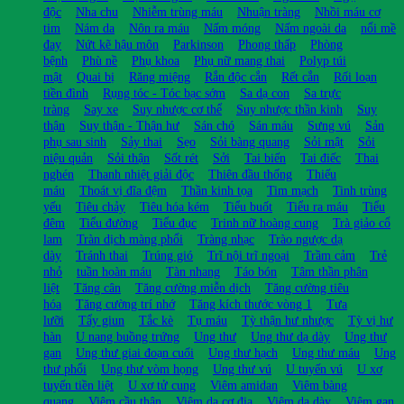
độc
Nha chu
Nhiễm trùng máu
Nhuận tràng
Nhồi máu cơ
tim
Nám da
Nôn ra máu
Nấm móng
Nấm ngoài da
nổi mề
đay
Nứt kẽ hậu môn
Parkinson
Phong thấp
Phòng
bệnh
Phù nề
Phụ khoa
Phụ nữ mang thai
Polyp túi
mật
Quai bị
Răng miệng
Rắn độc cắn
Rết cắn
Rối loạn
tiền đình
Rụng tóc - Tóc bạc sớm
Sa dạ con
Sa trực
tràng
Say xe
Suy nhược cơ thể
Suy nhược thần kinh
Suy
thận
Suy thận - Thận hư
Sán chó
Sán máu
Sưng vú
Sản
phụ sau sinh
Sảy thai
Sẹo
Sỏi bàng quang
Sỏi mật
Sỏi
niệu quản
Sỏi thận
Sốt rét
Sởi
Tai biến
Tai điếc
Thai
nghén
Thanh nhiệt giải độc
Thiên đầu thống
Thiếu
máu
Thoát vị đĩa đệm
Thần kinh tọa
Tim mạch
Tinh trùng
yếu
Tiêu chảy
Tiêu hóa kém
Tiểu buốt
Tiểu ra máu
Tiểu
đêm
Tiểu đường
Tiểu đục
Trinh nữ hoàng cung
Trà giảo cổ
lam
Tràn dịch màng phổi
Tràng nhạc
Trào ngược dạ
dày
Tránh thai
Trúng gió
Trĩ nội trĩ ngoại
Trầm cảm
Trẻ
nhỏ
tuần hoàn máu
Tàn nhang
Táo bón
Tâm thần phân
liệt
Tăng cân
Tăng cường miễn dịch
Tăng cường tiêu
hóa
Tăng cường trí nhớ
Tăng kích thước vòng 1
Tưa
lưỡi
Tẩy giun
Tắc kè
Tụ máu
Tỳ thận hư nhược
Tỳ vị hư
hàn
U nang buồng trứng
Ung thư
Ung thư dạ dày
Ung thư
gan
Ung thư giai đoạn cuối
Ung thư hạch
Ung thư máu
Ung
thư phổi
Ung thư vòm họng
Ung thư vú
U tuyến vú
U xơ
tuyến tiền liệt
U xơ tử cung
Viêm amidan
Viêm bàng
quang
Viêm cầu thận
Viêm da cơ địa
Viêm dạ dày
Viêm gan