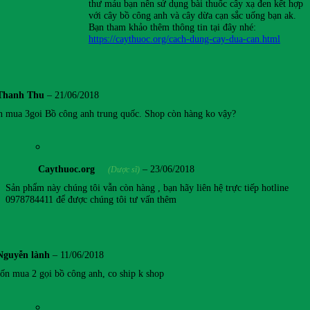
thư máu bạn nên sử dụng bài thuốc cây xạ đen kết hợp
với cây bồ công anh và cây dừa cạn sắc uống bạn ak.
Bạn tham khảo thêm thông tin tại đây nhé:
https://caythuoc.org/cach-dung-cay-dua-can.html
Thanh Thu
–
21/06/2018
 mua 3goi Bồ công anh trung quốc. Shop còn hàng ko vậy?
Caythuoc.org
–
23/06/2018
(Dược sĩ)
Sản phẩm này chúng tôi vẫn còn hàng , bạn hãy liên hệ trực tiếp hotline
0978784411 để được chúng tôi tư vấn thêm
Nguyễn lành
–
11/06/2018
n mua 2 gọi bồ công anh, co ship k shop