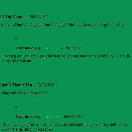
Vũ Thị Nhung
–
10/03/2021
còn hạt giống bồ công anh lùn không ạ? Mình muốn mua một gói về trồng
Caythuoc.org
–
19/03/2021
(Dược sĩ)
Dạ vâng em vẫn còn nhé, Hãy liên hệ với nhà thuốc qua số 097 878 4411 để
được hỗ trợ thêm
Huỳnh Thanh Tân
–
03/10/2018
ồ công anh vàng không shop?
Caythuoc.org
–
04/10/2018
(Dược sĩ)
Hiện nay chúng tôi có bán hạt bồ công anh bạn liên hệ trực tiếp hotline 097
878 4411 để được tư vấn thêm