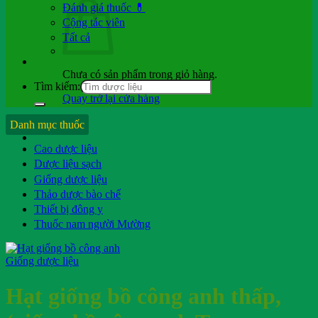
Đánh giá thuốc 💊
Cộng tác viên
Tất cả
Chưa có sản phẩm trong giỏ hàng.
Tìm kiếm:
Quay trở lại cửa hàng
Hỏi b.sĩ
Danh mục thuốc
Cao dược liệu
Dược liệu sạch
Giống dược liệu
Thảo dược bào chế
Thiết bị đông y
Thuốc nam người Mường
Giống dược liệu
Hạt giống bồ công anh thấp,