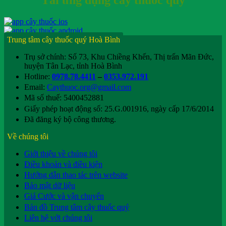
Trung tâm cây thuốc quý Hoà Bình
Trụ sở chính: Số 73, Khu Chiềng Khến, Thị trấn Mãn Đức,
huyện Tân Lạc, tỉnh Hoà Bình
Hotline:
0978.78.4411
–
0353.972.191
Email:
Caythuoc.org@gmail.com
Mã số thuế: 5400452881
Giấy phép hoạt động số: 25.G.001916, ngày cấp 17/6/2014
Đã đăng ký bộ công thương.
Về chúng tôi
Giới thiệu về chúng tôi
Điều khoản và điều kiện
Hướng dẫn thao tác trên website
Bảo mật dữ liệu
Giá Cước và vận chuyển
Bản đồ Trung tâm cây thuốc quý
Liên hệ với chúng tôi