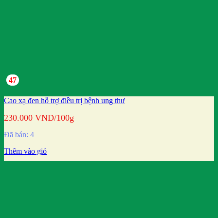
47
Cao xạ đen hỗ trợ điều trị bệnh ung thư
230.000
VND
/100g
Đã bán: 4
Thêm vào giỏ