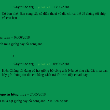
Caythuoc.org
–
13/06/2018
(Dược sĩ)
Có bạn nhé. Bạn cung cấp số điện thoại và địa chỉ cụ thể để chúng tôi ship
về cho bạn
ha tuan
–
07/06/2018
n mua giống cây bồ công anh
Caythuoc.org
–
09/06/2018
(Dược sĩ)
Hiện Chúng tôi đang có hạt giống bồ công anh Nếu có nhu cầu đặt mua bạn
hãy gửi thông tin địa chỉ bằng cách trả lời trực tiếp email này
Nguyễn hồng thụy
–
24/05/2018
 mua hạt giống cây bồ công anh. Xin liên hệ sdt