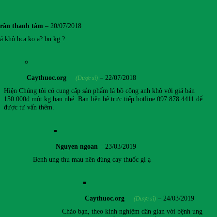
trần thanh tâm
–
20/07/2018
á khô bca ko ạ? bn kg ?
Caythuoc.org
–
22/07/2018
(Dược sĩ)
Hiện Chúng tôi có cung cấp sản phẩm lá bồ công anh khô với giá bán
150.000₫ một kg bạn nhé. Bạn liên hệ trực tiếp hotline 097 878 4411 để
được tư vấn thêm.
Nguyen ngoan
–
23/03/2019
Benh ung thu mau nên dùng cay thuốc gi ạ
Caythuoc.org
–
24/03/2019
(Dược sĩ)
Chào bạn, theo kinh nghiệm dân gian với bệnh ung