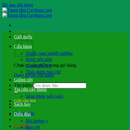
Bỏ qua nội dung
Giỏ hàng
Giới thiệu
Cửa hàng
Thuốc nam người mường
Dược liệu khô
Chưa có sản phẩm trong giỏ hàng.
Cao dược liệu
Thảo dược bào chế
Quay trở lại cửa hàng
Giống cây
Tìm kiếm:
Tra cứu cây thuốc
Sống khỏe mỗi ngày
Gửi câu hỏi
Sách hay
Đăng nhập
Diễn đàn
Hỏi lương y
0
VND
Rao vặt