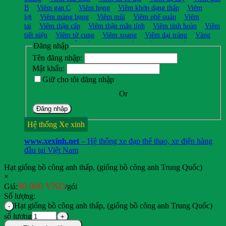
B
Viêm gan C
Viêm họng
Viêm khớp dạng thấp
Viêm
lợi
Viêm màng bụng
Viêm mũi
Viêm phế quản
Viêm
tai
Viêm thận cấp
Viêm thận mãn tính
Viêm tinh hoàn
Viêm
tiết niệu
Viêm tử cung
Viêm xoang
Viêm đại tràng
Vàng
da
Vô sinh
Vẩy nến á sừng
Xuất huyết não
Xuất tinh
Đăng nhập
sớm
Xơ gan
Xơ vữa động mạch
Xương khớp
Yếu sinh
Tên đăng nhập:
lý
Zona thần kinh
Đau mình mẩy
Đau mắt
Đau nửa
Mật khẩu:
đầu
Đái dầm
Đường huyết cao
Đường ruột - tiêu hóa
Giữ cho tôi đăng nhập
kém
Đại tiện ra máu
Động kinh
Động thai
Động vật làm
thuốc
Or
Đăng nhập
Hệ thống Xe xinh
www.xexinh.net
– Hệ thống xe đạp thể thao, xe điện hàng
đầu tại Việt Nam
Hạt giống bồ công anh thấp, (giống bồ công anh Trung Quốc)
×
90.000
VND
Giá:
/gói
Số lượng:
Hạt giống bồ công anh thấp, (giống bồ công anh Trung Quốc)
số lượng