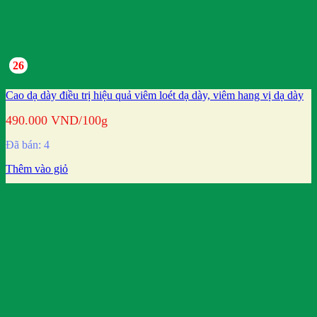
26
Cao dạ dày điều trị hiệu quả viêm loét dạ dày, viêm hang vị dạ dày
490.000
VND
/100g
Đã bán: 4
Thêm vào giỏ