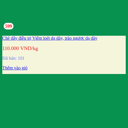
599
Chè dây điều trị Viêm loét dạ dày, trào ngược dạ dày
110.000
VND
/kg
Đã bán: 101
Thêm vào giỏ