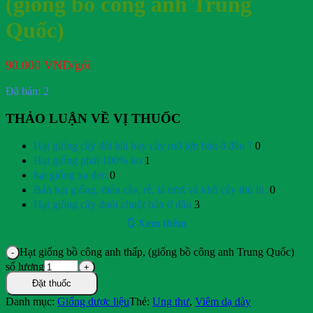
(giống bồ công anh Trung
Quốc)
90.000
VND
/gói
Đã bán: 2
THẢO LUẬN VỀ VỊ THUỐC
Hạt giống cây đài hái hay cây mỡ lợn bán ở đâu ?
0
Hạt giống phải 100% ko
1
hạt giống xạ đen
0
Bán hạt giống, thân cây, rễ, lá tươi và khô cây thù lù.
0
Hạt giống cây đuôi chuột bán ở đâu
3
🔃 Xem thêm
Hạt giống bồ công anh thấp, (giống bồ công anh Trung Quốc)
số lượng
Đặt thuốc
Danh mục:
Giống dược liệu
Thẻ:
Ung thư
,
Viêm dạ dày