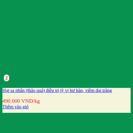
2
Hạt sa nhân (thảo quả) điều trị tỳ vị hư hàn, viêm đại tràng
490.000
VND
/kg
Thêm vào giỏ