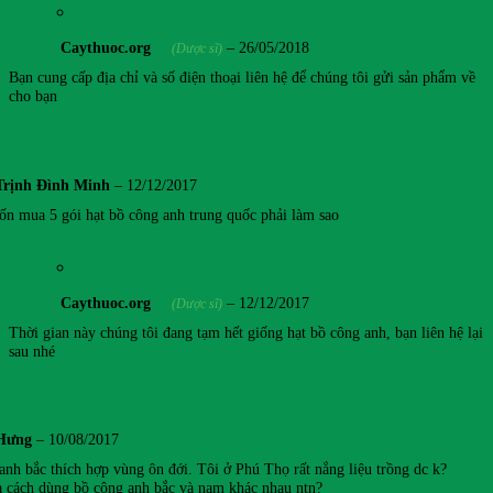
Caythuoc.org
–
26/05/2018
(Dược sĩ)
Bạn cung cấp địa chỉ và số điện thoại liên hệ để chúng tôi gửi sản phẩm về
cho bạn
Trịnh Đình Minh
–
12/12/2017
n mua 5 gói hạt bồ công anh trung quốc phải làm sao
Caythuoc.org
–
12/12/2017
(Dược sĩ)
Thời gian này chúng tôi đang tạm hết giống hạt bồ công anh, bạn liên hệ lại
sau nhé
Hưng
–
10/08/2017
anh bắc thích hợp vùng ôn đới. Tôi ở Phú Thọ rất nắng liệu trồng dc k?
và cách dùng bồ công anh bắc và nam khác nhau ntn?