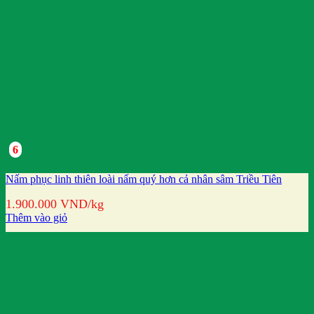
6
Nấm phục linh thiên loài nấm quý hơn cả nhân sâm Triều Tiên
1.900.000
VND
/kg
Thêm vào giỏ