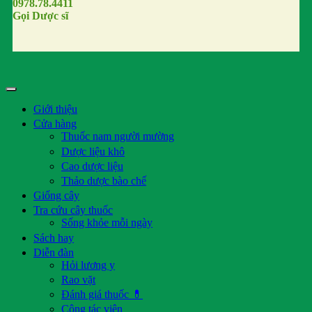
0978.78.4411
Gọi Dược sĩ
Giới thiệu
Cửa hàng
Thuốc nam người mường
Dược liệu khô
Cao dược liệu
Thảo dược bào chế
Giống cây
Tra cứu cây thuốc
Sống khỏe mỗi ngày
Sách hay
Diễn đàn
Hỏi lương y
Rao vặt
Đánh giá thuốc 💊
Cộng tác viên