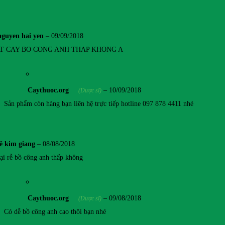
nguyen hai yen
–
09/09/2018
T CAY BO CONG ANH THAP KHONG A
Caythuoc.org
–
10/09/2018
(Dược sĩ)
Sản phẩm còn hàng bạn liên hệ trực tiếp hotline 097 878 4411 nhé
lê kim giang
–
08/08/2018
oại rễ bồ công anh thấp không
Caythuoc.org
–
09/08/2018
(Dược sĩ)
Có dễ bồ công anh cao thôi bạn nhé