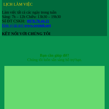
LỊCH LÀM VIỆC
Làm việc tất cả các ngày trong tuần
Sáng: 7h – 12h Chiều: 13h30 – 19h30
Số ĐT CSKH:
0978.78.44.11
Đơn vị tài trợ:
www.xexinh.net
KẾT NỐI VỚI CHÚNG TÔI
Bạn cần giúp đỡ?
Chúng tôi luôn sẵn sàng hỗ trợ bạn.