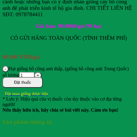
cảnh hoặc những bạn có ý định nhân giống cây bồ công
anh để phát triển kinh tế hộ gia đình. CHI TIẾT LIÊN HỆ
SĐT: 0978784411
Giá bán: 90.000đ/gói 99 hạt
CÓ GỬI HÀNG TOÀN QUỐC (TÍNH THÊM PHÍ)
90.000
VND
/gói
Hạt giống bồ công anh thấp, (giống bồ công anh Trung Quốc)
số lượng
Đặt thuốc
Đặt mua giống dược liệu
* Lưu ý: Hiệu quả của vị thuốc còn tùy thuộc vào cơ địa từng
người!
Nếu thấy hữu ích, hãy chia sẻ bài viết này. Cảm ơn bạn!
Sản phẩm tương tự