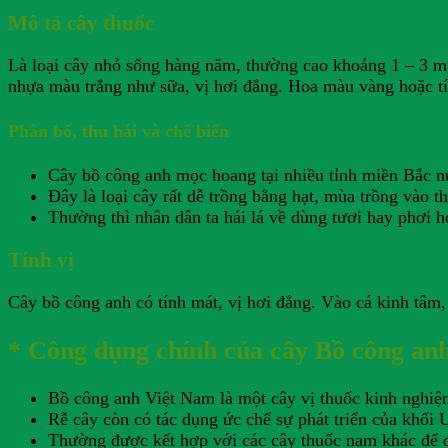
Mô tả cây thuốc
Là loại cây nhỏ sống hàng năm, thường cao khoảng 1 – 3 m, 
nhựa màu trắng như sữa, vị hơi đắng. Hoa màu vàng hoặc t
Phân bố, thu hái và chế biến
Cây bồ công anh mọc hoang tại nhiều tỉnh miền Bắc n
Đây là loại cây rất dễ trồng bằng hạt, mùa trồng vào t
Thường thì nhân dân ta hái lá về dùng tươi hay phơi h
Tính vị
Cây bồ công anh có tính mát, vị hơi đắng. Vào cá kinh tâm, 
* Công dụng chính của cây Bồ công an
Bồ công anh Việt Nam là một cây vị thuốc kinh nghiệm 
Rễ cây còn có tác dụng ức chế sự phát triển của khối 
Thường được kết hợp với các cây thuốc nam khác để đ