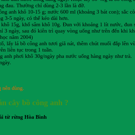
ng đau. Thường chỉ dùng 2-3 lần là đỡ.
công anh khô 10-15 g; nước 600 ml (khoảng 3 bát con); sắc cò
ng 3-5 ngày, có thể kéo dài hơn.
a khô 15g, khổ sâm khô 10g. Đun với khoảng 1 lít nước, đun 
hỉ 3 ngày, sau đó kiên trì quay vòng uống như trên đến khi k
 học năm 2004)
tố, lấy lá bồ công anh tươi giã nát, thêm chút muối đắp lên v
n liên tục trong 1 tuần.
g anh phơi khô 30g/ngày pha nước uống hàng ngày như trà.
ngày.
g nên dùng.
án cây bồ công anh ?
ái từ rừng Hòa Bình