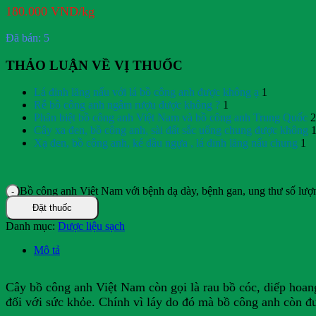
180.000
VND
/kg
Đã bán: 5
THẢO LUẬN VỀ VỊ THUỐC
Lá đinh lăng nấu với lá bồ công anh được không ạ
1
Rễ bồ công anh ngâm rượu được không ?
1
Phân biệt bồ công anh Việt Nam và bồ công anh Trung Quốc
2
Cây xa đen, bồ công anh, sài đất sắc uống chung được không
Xạ đen, bồ công anh, ké đầu ngựa , lá đinh lăng nấu chung
1
Bồ công anh Việt Nam với bệnh dạ dày, bệnh gan, ung thư số lượ
Đặt thuốc
Danh mục:
Dược liệu sạch
Mô tả
Cây bồ công anh Việt Nam còn gọi là rau bồ cóc, diếp hoang,
đối với sức khỏe. Chính vì láy do đó mà bồ công anh còn đ