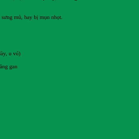
g sưng mủ, hay bị mụn nhọt.
ày, u vú)
ăng gan