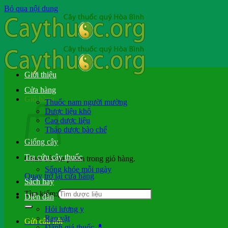
Bỏ qua nội dung
Giới thiệu
Cửa hàng
Giỏ hàng
Thuốc nam người mường
Dược liệu khô
Cao dược liệu
Thảo dược bào chế
Giống cây
Tra cứu cây thuốc
Chưa có sản phẩm trong giỏ hàng.
Sống khỏe mỗi ngày
Quay trở lại cửa hàng
Sách hay
Tìm kiếm:
Diễn đàn
Hỏi lương y
Rao vặt
Gửi câu hỏi
Đánh giá thuốc 💊