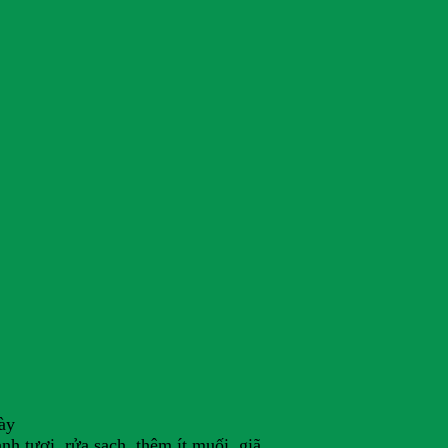
ày
h tươi, rửa sạch, thêm ít muối, giã