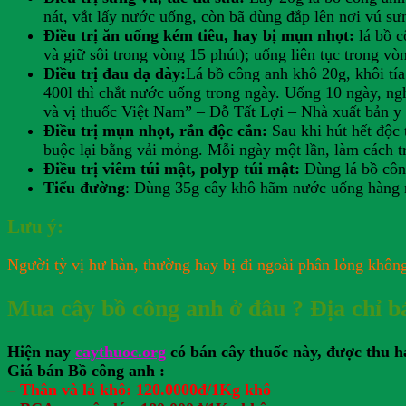
nát, vắt lấy nước uống, còn bã dùng đắp lên nơi vú sư
Điều trị ăn uống kém tiêu, hay bị mụn nhọt:
lá bồ 
và giữ sôi trong vòng 15 phút); uống liên tục trong vò
Điều trị đau dạ dày:
Lá bồ công anh khô 20g, khôi tí
400l thì chắt nước uống trong ngày. Uống 10 ngày, ng
và vị thuốc Việt Nam” – Đỗ Tất Lợi – Nhà xuất bản y
Điều trị mụn nhọt, rắn độc cắn:
Sau khi hút hết độc 
buộc lại bằng vải mỏng. Mỗi ngày một lần, làm cách trê
Điều trị viêm túi mật, polyp túi mật:
Dùng lá bồ côn
Tiểu đường
: Dùng 35g cây khô hãm nước uống hàng 
Lưu ý:
Người tỳ vị hư hàn, thường hay bị đi ngoài phân lỏng khôn
Mua cây bồ công anh ở đâu ? Địa chỉ b
Hiện nay
caythuoc.org
có bán cây thuốc này, được thu h
Giá bán Bồ công anh :
– Thân và lá khô: 120.0000đ/1Kg khô