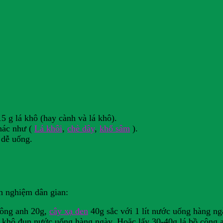
5 g lá khô (hay cành và lá khô).
khác như (
Lá khôi
,
chè dây
,
khổ sâm
).
 dễ uống.
h nghiệm dân gian:
công anh 20g,
cây xạ đen
40g sắc với 1 lít nước uống hàng ng
 khô đun nước uống hàng ngày. Hoặc lấy 30-40g lá bồ công an