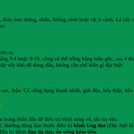
thân mọc thẳng, nhẵn, không cành hoặc rất ít cành. Lá cây c
ím.
ước ta.
háng 3-4 hoặc 9-10, cũng có thể trồng bằng mẩu gốc, sau 4 th
oặc sấy khô để dùng dần, không cần chế biến gì đặc biệt.
can, thận. Có công dụng thanh nhiệt, giải độc, hóa thấp, tiêu
h
trong nhân dân để điều trị bệnh sưng vú, tắc tia sữa.
U, thường dùng làm thuốc điều trị
bệnh Ung thư
(
Đặc biệt l
iều trị bệnh
đau dạ dày, ăn uống kém tiêu
.