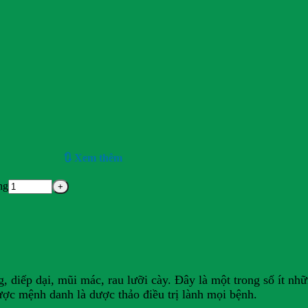
1
🔃 Xem thêm
ng
 diếp dại, mũi mác, rau lưỡi cày. Đây là một trong số ít nhữ
ược mệnh danh là dược thảo điều trị lành mọi bệnh.