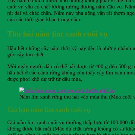
Tuy nấm có kích thước nhỏ nhưng không phải vì thế mà c
cuối vụ vẫn có chất lượng tương đương nấm đầu vụ. Nấm
rất dai và chắc chắn. Nấm này pha uống vẫn rất thơm ng
của các thời gian khác trong năm.
Thu hái nấm lim xanh cuối vụ
Hầu hết những cây nấm thời kỳ này đều là những nhánh nh
gốc cây lim chết.
Mỗi ngày người dân có thể hái được từ 400 g đến 500 g n
hầu hết ở các cánh rừng không còn thấy cây lim xanh mọc
được phơi khô dự trữ từ đầu mùa.
Nấm lim xanh rừng thu hái vào mùa thu (Mùa cuối 
Giá bán nấm lim xanh cuối vụ
Giá nấm lim xanh cuối vụ thường thấp hơn từ 100.000 đồn
không được bắt mắt (Mặc dù chất lượng không có sự khác 