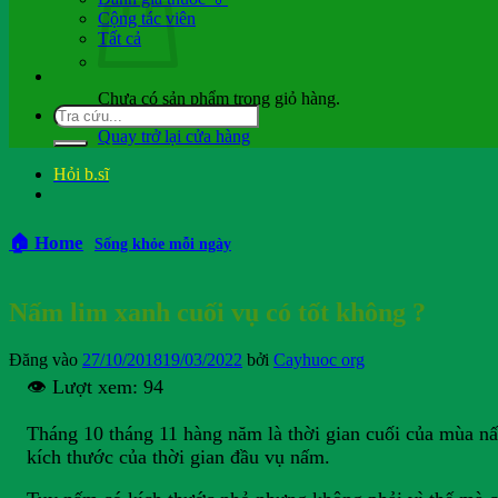
Cộng tác viên
Tất cả
Chưa có sản phẩm trong giỏ hàng.
Quay trở lại cửa hàng
Hỏi b.sĩ
🏠 Home
Sống khỏe mỗi ngày
Nấm lim xanh cuối vụ có tốt không ?
Đăng vào
27/10/2018
19/03/2022
bởi
Cayhuoc org
👁️ Lượt xem:
94
Tháng 10 tháng 11 hàng năm là thời gian cuối của mùa nấm
kích thước của thời gian đầu vụ nấm.