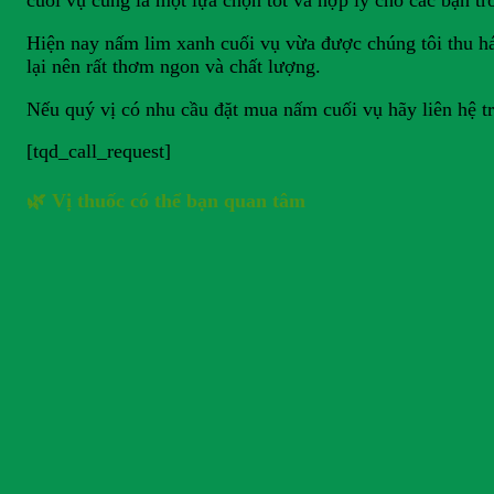
cuối vụ cũng là một lựa chọn tốt và hợp lý cho các bạn tr
Hiện nay nấm lim xanh cuối vụ vừa được chúng tôi thu hái
lại nên rất thơm ngon và chất lượng.
Nếu quý vị có nhu cầu đặt mua nấm cuối vụ hãy liên hệ tr
[tqd_call_request]
🌿 Vị thuốc có thể bạn quan tâm