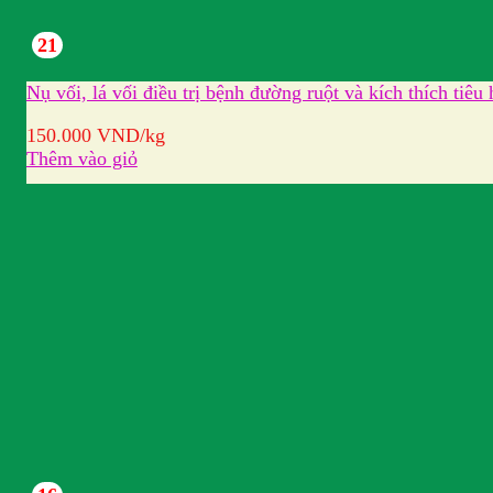
21
Nụ vối, lá vối điều trị bệnh đường ruột và kích thích tiêu
150.000
VND
/kg
Thêm vào giỏ