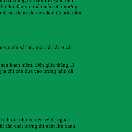
m của chúng tôi nấm lim xanh nhỏ
với nấm đầu vụ, thân nấm nhỏ nhưng
ảm đi mà thậm chí còn đậm đà hơn nấm
vụ còn sót lại, mọc rải rác ở các
ở nên khan hiếm. Đến giữa tháng 11
g ta chỉ còn dựa vào lượng nấm đã
ch thước nhỏ bé nên vẻ bề ngoài
hỉ cần chất lượng thì nấm lim xanh