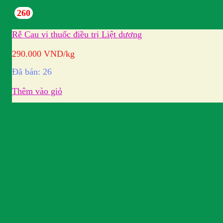
260
Rễ Cau vị thuốc điều trị Liệt dương
290.000
VND
/kg
Đã bán: 26
Thêm vào giỏ