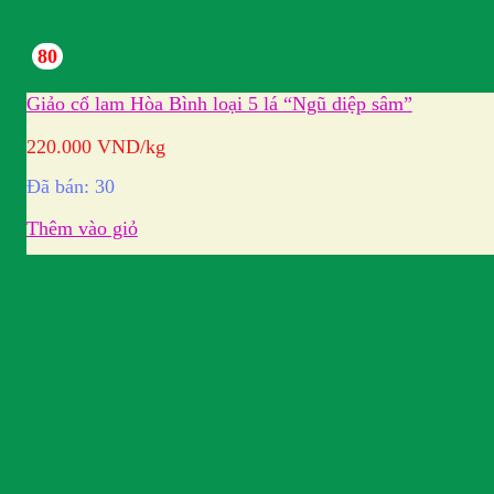
80
Giảo cổ lam Hòa Bình loại 5 lá “Ngũ diệp sâm”
220.000
VND
/kg
Đã bán: 30
Thêm vào giỏ