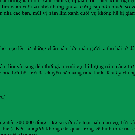
hất lượng nấm lim xanh cuối vụ bị giảm đi. Theo kinh nghiệ
 lim xanh cuối vụ nhỏ nhưng già và cứng cáp hơn nhiều so 
on nha các bạn, mùi vị nấm lim xanh cuối vụ không hề bị gi
ỏ mọc lên từ những chân nấm lớn mà người ta thu hái từ đầu 
ấm lim và càng đến thời gian cuối vụ thì lượng nấm càng tr
 nữa bởi tiết trời đã chuyển hẳn sang mùa lạnh. Khi ấy chún
vụ)
g đến 200.000 đồng 1 kg so với các loại nấm đầu vụ, bởi kí
biệt). Nếu là người không cần quan trọng về hình thức mà c