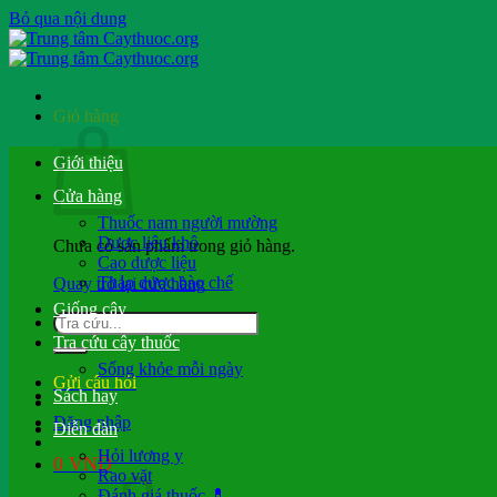
Bỏ qua nội dung
Giỏ hàng
Giới thiệu
Cửa hàng
Thuốc nam người mường
Dược liệu khô
Chưa có sản phẩm trong giỏ hàng.
Cao dược liệu
Thảo dược bào chế
Quay trở lại cửa hàng
Giống cây
Tra cứu cây thuốc
Sống khỏe mỗi ngày
Gửi câu hỏi
Sách hay
Đăng nhập
Diễn đàn
Hỏi lương y
0
VND
Rao vặt
Đánh giá thuốc 💊