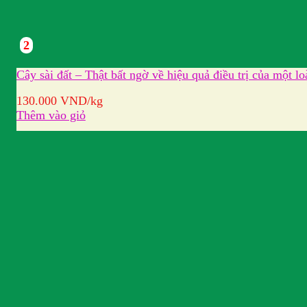
2
Cây sài đất – Thật bất ngờ về hiệu quả điều trị của một loà
130.000
VND
/kg
Thêm vào giỏ