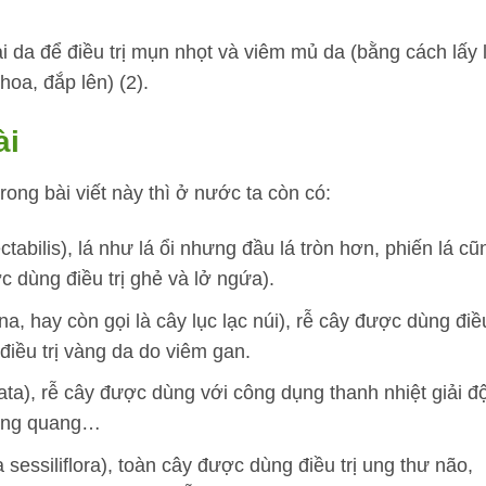
da để điều trị mụn nhọt và viêm mủ da (bằng cách lấy 
hoa, đắp lên) (2).
ài
ong bài viết này thì ở nước ta còn có:
ctabilis), lá như lá ổi nhưng đầu lá tròn hơn, phiến lá cũ
 dùng điều trị ghẻ và lở ngứa).
a, hay còn gọi là cây lục lạc núi), rễ cây được dùng điề
điều trị vàng da do viêm gan.
ata), rễ cây được dùng với công dụng thanh nhiệt giải đ
 bàng quang…
a sessiliflora), toàn cây được dùng điều trị ung thư não,