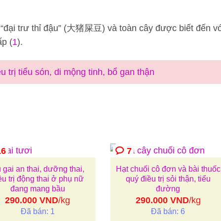
 “đại trư thỉ đậu” (大猪屎豆) và toàn cây được biết đến v
ấp (
1
).
u trị tiểu són, di mộng tinh, bổ gan thận
6
7
 gai an thai, dưỡng thai,
Hạt chuối cô đơn và bài thuốc
ều trị động thai ở phụ nữ
quý điều trị sỏi thận, tiểu
đang mang bầu
đường
290.000
VND
/kg
290.000
VND
/kg
Đã bán: 1
Đã bán: 6