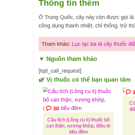
Thông tin thêm
Ở Trung Quốc, cây này còn được gọi là
công dụng thanh nhiệt, chỉ thống, trừ th
Tham khảo:
Lục lạc ba lá cây thuốc điề
▼
Nguồn tham khảo
[tqd_call_request]
🌿 Vị thuốc có thể bạn quan tâm
1
Củ
30
đi
Cẩu tích (Lông cu li) thuốc bổ
can thận, xương khớp, điều trị
tiểu đêm