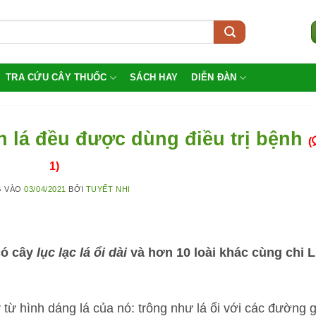
TRA CỨU CÂY THUỐC
SÁCH HAY
DIỄN ĐÀN
hân lá đều được dùng điều trị bệnh
(
1)
G VÀO
03/04/2021
BỞI
TUYẾT NHI
có cây
lục lạc lá ổi dài
và hơn 10 loài khác cùng chi 
 ý từ hình dáng lá của nó: trông như lá ổi với các đường 