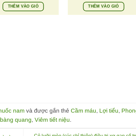
THÊM VÀO GIỎ
THÊM VÀO GIỎ
thuốc nam
và được gắn thẻ
Cầm máu
,
Lợi tiểu
,
Phon
 bàng quang
,
Viêm tiết niệu
.
Cỏ lưỡi mèo (cúc chỉ thiên) điều trị xơ gan cổ t