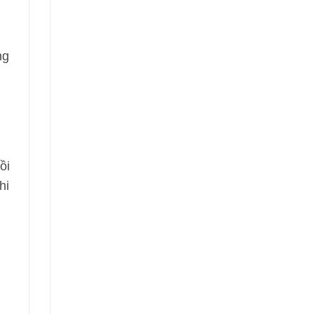
ng
ồi
hi