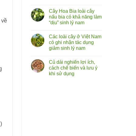
cây
Không
tóp
có
mỡ
Cây Hoa Bia loài cây
bình
lá
luận
nấu bia có khả năng làm
to
ở
 về
chữa
“dịu” sinh lý nam
Rễ
liệt
cây
dương:
Không
bú
Thực
có
bò
Các loài cây ở Việt Nam
hư
bình
(hoàng
đến
luận
có ghi nhận tác dụng
kỳ
ở
đâu?
nam)
giảm sinh lý nam
Cây
sự
Hoa
thật
Không
Bia
về
có
loài
Củ dái nghiến lợi ích,
vị
bình
cây
thuốc
luận
cách chế biến và lưu ý
g
nấu
ở
bổ
bia
khi sử dụng
Các
từ
có
loài
rễ
khả
Không
cây
cây
năng
có
ở
làm
bình
Việt
“dịu”
luận
Nam
ở
sinh
có
Củ
lý
ghi
dái
nam
nhận
nghiến
tác
lợi ích,
dụng
cách chế biến
giảm
và
sinh
1
)
lưu ý
lý
khi
nam
sử
dụng