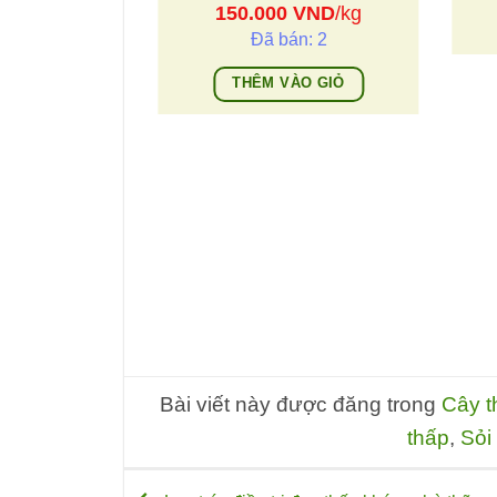
150.000
VND
/kg
Đã bán: 2
THÊM VÀO GIỎ
i bi, cây từ bi
 gai cột sống
VND
/kg
n: 4
ÀO GIỎ
Bài viết này được đăng trong
Cây 
thấp
,
Sỏi