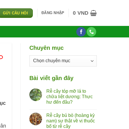
0
VND
ĐĂNG NHẬP
GỬI CÂU HỎI
Chuyên mục
Chuyên
mục
Bài viết gần đây
Rễ cây tóp mỡ lá to
chữa liệt dương: Thực
hư đến đâu?
Lục
Không
có
Rễ cây bú bò (hoàng kỳ
bình
luận
nam) sự thật về vị thuốc
ở
gân
bổ từ rễ cây
Rễ