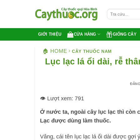
Bỏ
qua
nội
dung
CỬA HÀNG
GIỐNG CÂY
GIỚI THIỆU
🏠 HOME
CÂY THUỐC NAM
Lục lạc lá ổi dài, rễ t
ĐĂN
👁️ Lượt xem:
791
Ở nước ta, ngoài cây lục lạc thì còn 
Lạc được dùng làm thuốc.
Vâng, cái tên lục lạc lá ổi dài được gợi