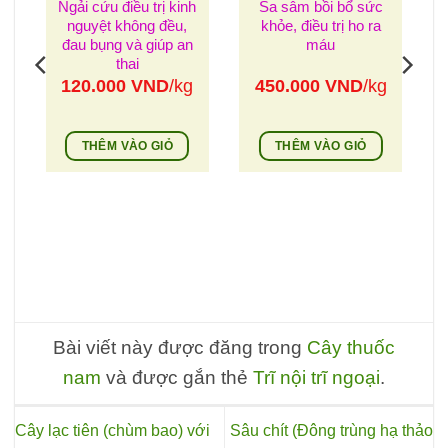
Ngải cứu điều trị kinh
Sa sâm bồi bổ sức
nguyệt không đều,
khỏe, điều trị ho ra
đau bụng và giúp an
máu
thai
120.000
VND
/kg
450.000
VND
/kg
ỡ
THÊM VÀO GIỎ
THÊM VÀO GIỎ
g
Bài viết này được đăng trong
Cây thuốc
nam
và được gắn thẻ
Trĩ nội trĩ ngoại
.
Cây lạc tiên (chùm bao) với
Sâu chít (Đông trùng hạ thảo