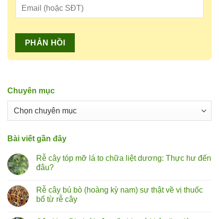
Chuyên mục
Chuyên
mục
Bài viết gần đây
Rễ cây tóp mỡ lá to chữa liệt dương: Thực hư đến
đâu?
Không
có
Rễ cây bú bò (hoàng kỳ nam) sự thật về vị thuốc
bình
luận
bổ từ rễ cây
ở
Rễ
Không
cây
có