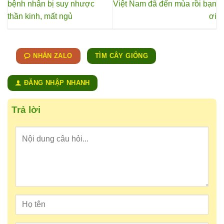
bệnh nhân bị suy nhược
Việt Nam đã đến mùa rồi bạn
thần kinh, mất ngủ
ơi
NHẮN ZALO
TÌM CÂY GIỐNG
ĐĂNG NHẬP NHANH
Trả lời