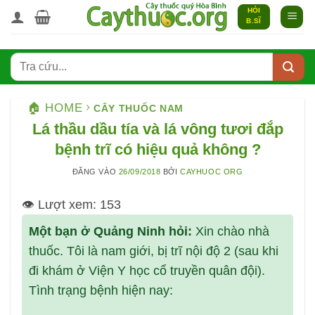
Bỏ
HỎI
B.SĨ
qua
nội
dung
🏠 HOME
CÂY THUỐC NAM
Lá thầu dầu tía và lá vông tươi đắp
bệnh trĩ có hiệu quả không ?
ĐĂNG VÀO
26/09/2018
BỞI
CAYHUOC ORG
👁️ Lượt xem:
153
Một bạn ở Quảng Ninh hỏi:
Xin chào nhà
thuốc. Tôi là nam giới, bị trĩ nội độ 2 (sau khi
đi khám ở Viện Y học cổ truyền quân đội).
Tình trạng bệnh hiện nay: