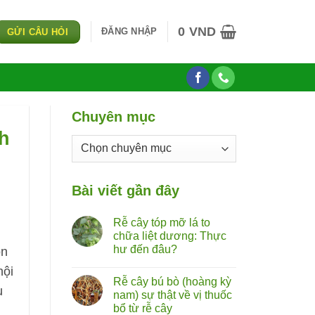
0
VND
ĐĂNG NHẬP
GỬI CÂU HỎI
Chuyên mục
h
Chuyên
mục
Bài viết gần đây
Rễ cây tóp mỡ lá to
chữa liệt dương: Thực
hư đến đâu?
òn
Không
hội
có
Rễ cây bú bò (hoàng kỳ
bình
ụ
luận
nam) sự thật về vị thuốc
ở
bổ từ rễ cây
Rễ