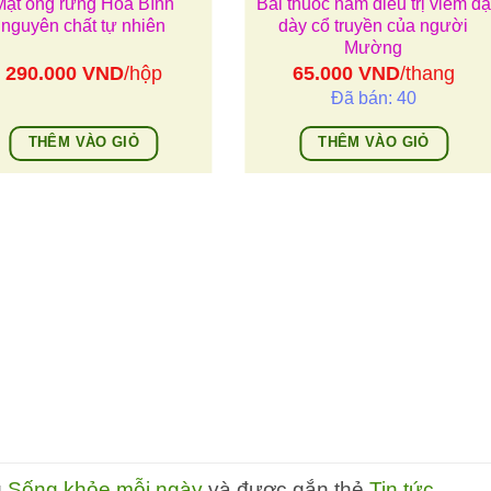
Mật ong rừng Hòa Bình
Bài thuốc nam điều trị viêm dạ
nguyên chất tự nhiên
dày cổ truyền của người
Mường
290.000
VND
/hộp
65.000
VND
/thang
Đã bán: 40
THÊM VÀO GIỎ
THÊM VÀO GIỎ
g
Sống khỏe mỗi ngày
và được gắn thẻ
Tin tức
.