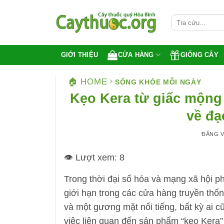
Bỏ
qua
nội
dung
CỬA HÀNG
GIỐNG CÂY
GIỚI THIỆU
🏠 HOME
SỐNG KHỎE MỖI NGÀY
Kẹo Kera từ giấc mộng 
về đạ
ĐĂNG 
👁️ Lượt xem:
8
Trong thời đại số hóa và mạng xã hội ph
giới hạn trong các cửa hàng truyền thốn
và một gương mặt nổi tiếng, bất kỳ ai c
việc liên quan đến sản phẩm “kẹo Kera” 