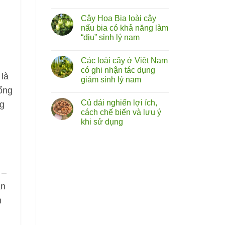
cây
Không
tóp
có
mỡ
Cây Hoa Bia loài cây
bình
lá
luận
nấu bia có khả năng làm
to
ở
chữa
“dịu” sinh lý nam
Rễ
liệt
cây
dương:
Không
bú
Thực
có
bò
Các loài cây ở Việt Nam
hư
bình
(hoàng
đến
luận
có ghi nhận tác dụng
kỳ
ở
đâu?
 là
nam)
giảm sinh lý nam
Cây
sự
Hoa
ống
thật
Không
Bia
về
có
loài
Củ dái nghiến lợi ích,
ng
vị
bình
cây
thuốc
luận
cách chế biến và lưu ý
nấu
ở
bổ
bia
khi sử dụng
Các
từ
có
loài
rễ
khả
Không
cây
cây
năng
có
ở
làm
bình
Việt
“dịu”
luận
Nam
ở
sinh
có
Củ
lý
ghi
 –
dái
nam
nhận
nghiến
tác
lợi ích,
ạn
dụng
cách chế biến
giảm
và
n
sinh
lưu ý
lý
khi
nam
sử
dụng