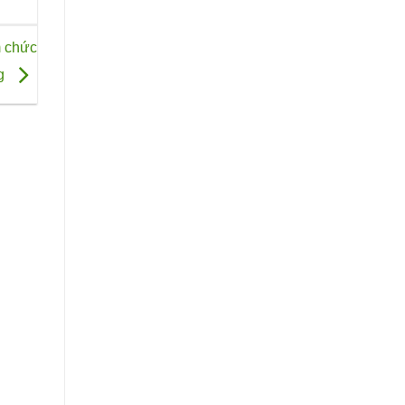
m chức
g