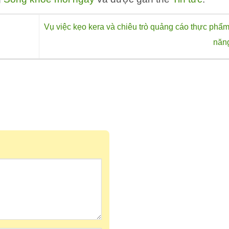
Vụ việc kẹo kera và chiêu trò quảng cáo thực phẩ
năn