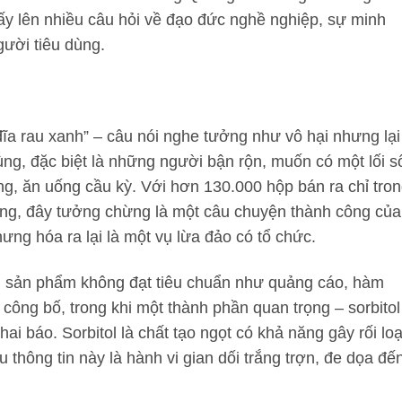
ấy lên nhiều câu hỏi về đạo đức nghề nghiệp, sự minh
gười tiêu dùng.
ĩa rau xanh” – câu nói nghe tưởng như vô hại nhưng lại
ng, đặc biệt là những người bận rộn, muốn có một lối s
, ăn uống cầu kỳ. Với hơn 130.000 hộp bán ra chỉ tro
ồng, đây tưởng chừng là một câu chuyện thành công của
ưng hóa ra lại là một vụ lừa đảo có tổ chức.
ận sản phẩm không đạt tiêu chuẩn như quảng cáo, hàm
 công bố, trong khi một thành phần quan trọng – sorbitol
 báo. Sorbitol là chất tạo ngọt có khả năng gây rối lo
u thông tin này là hành vi gian dối trắng trợn, đe dọa đế