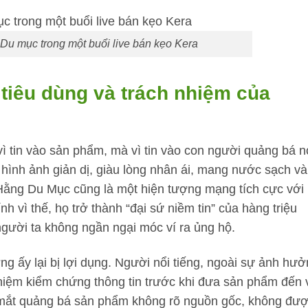
Du mục trong một buổi live bán kẹo Kera
tiêu dùng và trách nhiệm của
 tin vào sản phẩm, mà vì tin vào con người quảng bá n
hình ảnh giản dị, giàu lòng nhân ái, mang nước sạch và
 Hằng Du Mục cũng là một hiện tượng mạng tích cực với
 vì thế, họ trở thành “đại sứ niềm tin” của hàng triệu
người ta không ngần ngại móc ví ra ủng hộ.
g ấy lại bị lợi dụng. Người nổi tiếng, ngoài sự ảnh hưở
 nhiệm kiểm chứng thông tin trước khi đưa sản phẩm đến 
 mắt quảng bá sản phẩm không rõ nguồn gốc, không đư