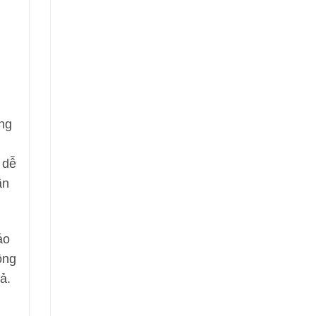
ong
 dễ
ần
áo
ông
ả.