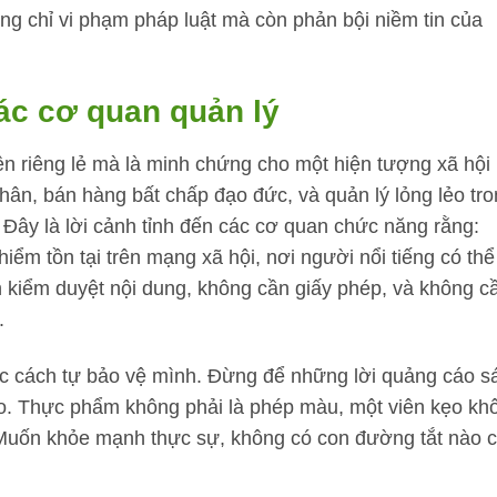
ng chỉ vi phạm pháp luật mà còn phản bội niềm tin của
các cơ quan quản lý
ện riêng lẻ mà là minh chứng cho một hiện tượng xã hội
hân, bán hàng bất chấp đạo đức, và quản lý lỏng lẻo tr
 Đây là lời cảnh tỉnh đến các cơ quan chức năng rằng:
ểm tồn tại trên mạng xã hội, nơi người nổi tiếng có thể
 kiểm duyệt nội dung, không cần giấy phép, và không c
.
ọc cách tự bảo vệ mình. Đừng để những lời quảng cáo s
 táo. Thực phẩm không phải là phép màu, một viên kẹo kh
 Muốn khỏe mạnh thực sự, không có con đường tắt nào c