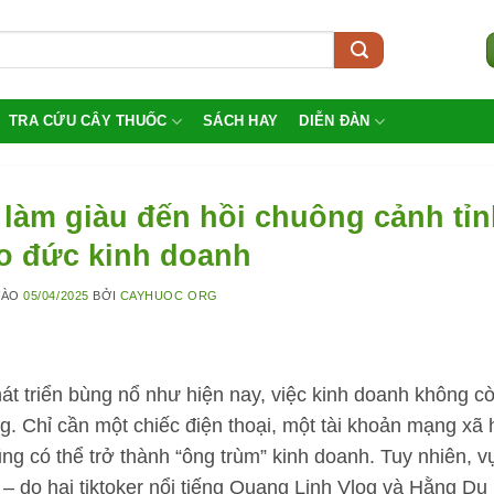
TRA CỨU CÂY THUỐC
SÁCH HAY
DIỄN ĐÀN
làm giàu đến hồi chuông cảnh tỉn
o đức kinh doanh
VÀO
05/04/2025
BỞI
CAYHUOC ORG
át triển bùng nổ như hiện nay, việc kinh doanh không c
g. Chỉ cần một chiếc điện thoại, một tài khoản mạng xã 
ũng có thể trở thành “ông trùm” kinh doanh. Tuy nhiên, v
– do hai tiktoker nổi tiếng Quang Linh Vlog và Hằng Du