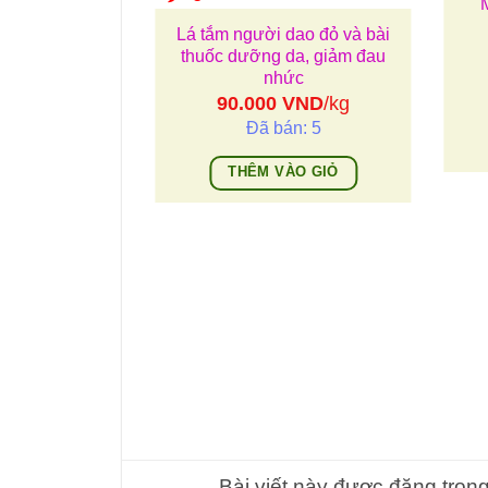
Lá tắm người dao đỏ và bài
thuốc dưỡng da, giảm đau
nhức
90.000
VND
/kg
Đã bán: 5
THÊM VÀO GIỎ
ốc đại bổ lưu
gàn đời
VND
/hộp
n: 2
ÀO GIỎ
Bài viết này được đăng tron