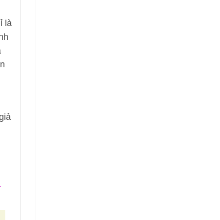
 là
ảnh
ả
ận
giả