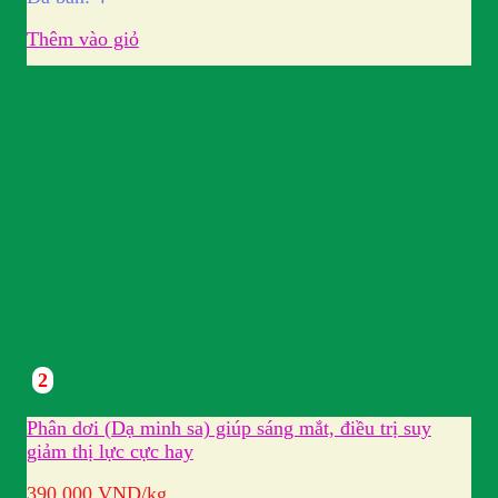
Thêm vào giỏ
2
Phân dơi (Dạ minh sa) giúp sáng mắt, điều trị suy
giảm thị lực cực hay
390.000
VND
/kg