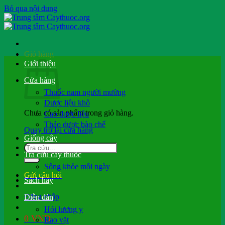
Bỏ qua nội dung
Giỏ hàng
Giới thiệu
Cửa hàng
Thuốc nam người mường
Dược liệu khô
Chưa có sản phẩm trong giỏ hàng.
Cao dược liệu
Thảo dược bào chế
Quay trở lại cửa hàng
Giống cây
Tra cứu cây thuốc
Sống khỏe mỗi ngày
Gửi câu hỏi
Sách hay
Đăng nhập
Diễn đàn
Hỏi lương y
0
VND
Rao vặt