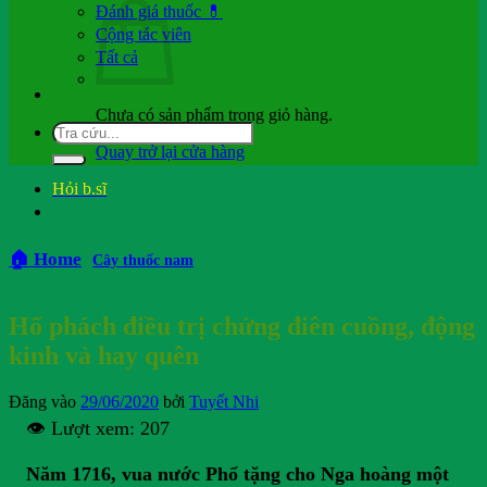
Đánh giá thuốc 💊
Cộng tác viên
Tất cả
Chưa có sản phẩm trong giỏ hàng.
Quay trở lại cửa hàng
Hỏi b.sĩ
🏠 Home
Cây thuốc nam
Hổ phách điều trị chứng điên cuồng, động
kinh và hay quên
Đăng vào
29/06/2020
bởi
Tuyết Nhi
👁️ Lượt xem:
207
Năm 1716, vua nước Phổ tặng cho Nga hoàng một