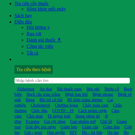
Tra cứu cây thuốc
Sống khỏe mỗi ngày
Sách hay
Diễn đàn
Hỏi lương y
Rao vặt
Đánh giá thuốc 💊
Cộng tác viên
Tất cả
Tra cứu theo bệnh
Alzheimer
An thai
Bài thuốc nam
Béo phì
Bướu cổ
Bạch
biến
Bạch cầu máu trắng
Bệnh ban khỉ
Bệnh phong
Bệnh về
mắt
Bỏng
Bồi bổ cở thể
Bổ thận tráng dương
Cai
nghiện
Cholesterol
Chướng bụng
Chảy máu cam
Chấn
thương
Chốc đầu
COVID - 19
Cách ngâm rượu
Cảm
cúm
Cầm máu
Di mộng tinh
Dong riềng đỏ
dị
ứng
Eczema
Gai cột sống
Gan nhiễm mỡ
Ghẻ lở
Giang
mai
Giải độc bia rượu
Giảm béo
Giảm cân
Giảm đau
Giời
leo
Gút - gout
Hen suyễn
HIV
Ho - hô hấp
Ho lao
Ho