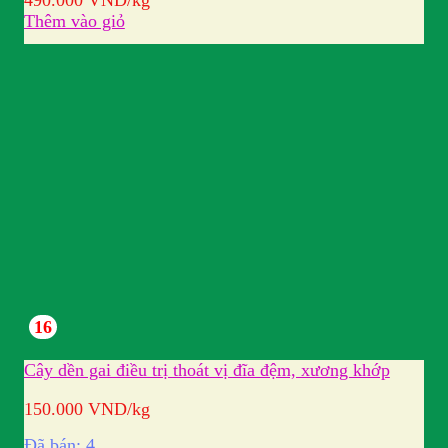
Thêm vào giỏ
16
Cây dền gai điều trị thoát vị đĩa đệm, xương khớp
150.000
VND
/kg
Đã bán: 4