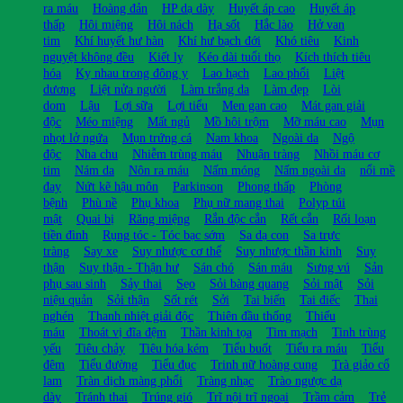
ra máu
Hoàng đản
HP dạ dày
Huyết áp cao
Huyết áp
thấp
Hôi miệng
Hôi nách
Hạ sốt
Hắc lào
Hở van
tim
Khí huyết hư hàn
Khí hư bạch đới
Khó tiêu
Kinh
nguyệt không đều
Kiết lỵ
Kéo dài tuổi thọ
Kích thích tiêu
hóa
Kỵ nhau trong đông y
Lao hạch
Lao phổi
Liệt
dương
Liệt nửa người
Làm trắng da
Làm đẹp
Lòi
dom
Lậu
Lợi sữa
Lợi tiểu
Men gan cao
Mát gan giải
độc
Méo miệng
Mất ngủ
Mồ hôi trộm
Mỡ máu cao
Mụn
nhọt lở ngứa
Mụn trứng cá
Nam khoa
Ngoài da
Ngộ
độc
Nha chu
Nhiễm trùng máu
Nhuận tràng
Nhồi máu cơ
tim
Nám da
Nôn ra máu
Nấm móng
Nấm ngoài da
nổi mề
đay
Nứt kẽ hậu môn
Parkinson
Phong thấp
Phòng
bệnh
Phù nề
Phụ khoa
Phụ nữ mang thai
Polyp túi
mật
Quai bị
Răng miệng
Rắn độc cắn
Rết cắn
Rối loạn
tiền đình
Rụng tóc - Tóc bạc sớm
Sa dạ con
Sa trực
tràng
Say xe
Suy nhược cơ thể
Suy nhược thần kinh
Suy
thận
Suy thận - Thận hư
Sán chó
Sán máu
Sưng vú
Sản
phụ sau sinh
Sảy thai
Sẹo
Sỏi bàng quang
Sỏi mật
Sỏi
niệu quản
Sỏi thận
Sốt rét
Sởi
Tai biến
Tai điếc
Thai
nghén
Thanh nhiệt giải độc
Thiên đầu thống
Thiếu
máu
Thoát vị đĩa đệm
Thần kinh tọa
Tim mạch
Tinh trùng
yếu
Tiêu chảy
Tiêu hóa kém
Tiểu buốt
Tiểu ra máu
Tiểu
đêm
Tiểu đường
Tiểu đục
Trinh nữ hoàng cung
Trà giảo cổ
lam
Tràn dịch màng phổi
Tràng nhạc
Trào ngược dạ
dày
Tránh thai
Trúng gió
Trĩ nội trĩ ngoại
Trầm cảm
Trẻ