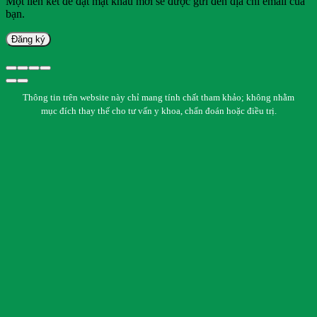
Một liên kết để đặt mật khẩu mới sẽ được gửi đến địa chỉ email của
bạn.
Đăng ký
Thông tin trên website này chỉ mang tính chất tham khảo; không nhằm
mục đích thay thế cho tư vấn y khoa, chẩn đoán hoặc điều trị.