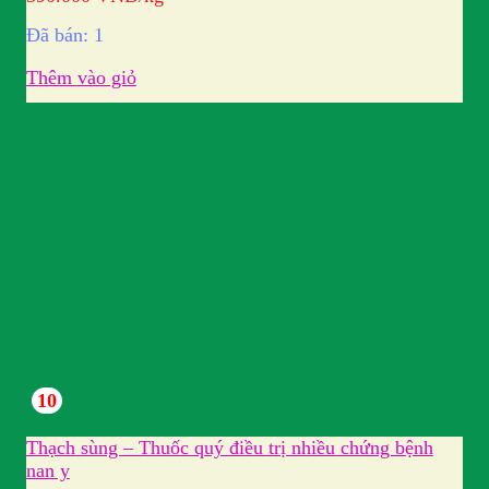
Đã bán: 1
Thêm vào giỏ
10
Thạch sùng – Thuốc quý điều trị nhiều chứng bệnh
nan y