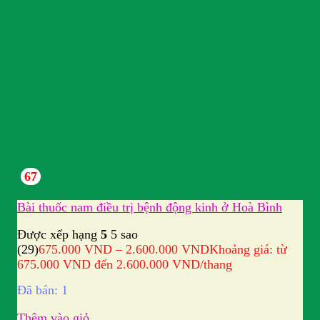
67
Bài thuốc nam điều trị bệnh động kinh ở Hoà Bình
Được xếp hạng
5
5 sao
(29)
675.000
VND
–
2.600.000
VND
Khoảng giá: từ
675.000 VND đến 2.600.000 VND
/thang
Đã bán: 1
Thêm vào giỏ