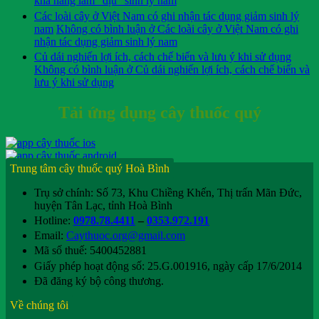
khả năng làm “dịu” sinh lý nam
Các loài cây ở Việt Nam có ghi nhận tác dụng giảm sinh lý
nam
Không có bình luận
ở Các loài cây ở Việt Nam có ghi
nhận tác dụng giảm sinh lý nam
Củ dái nghiến lợi ích, cách chế biến và lưu ý khi sử dụng
Không có bình luận
ở Củ dái nghiến lợi ích, cách chế biến và
lưu ý khi sử dụng
Tải ứng dụng cây thuốc quý
Trung tâm cây thuốc quý Hoà Bình
Trụ sở chính: Số 73, Khu Chiềng Khến, Thị trấn Mãn Đức,
huyện Tân Lạc, tỉnh Hoà Bình
Hotline:
0978.78.4411
–
0353.972.191
Email:
Caythuoc.org@gmail.com
Mã số thuế: 5400452881
Giấy phép hoạt động số: 25.G.001916, ngày cấp 17/6/2014
Đã đăng ký bộ công thương.
Về chúng tôi