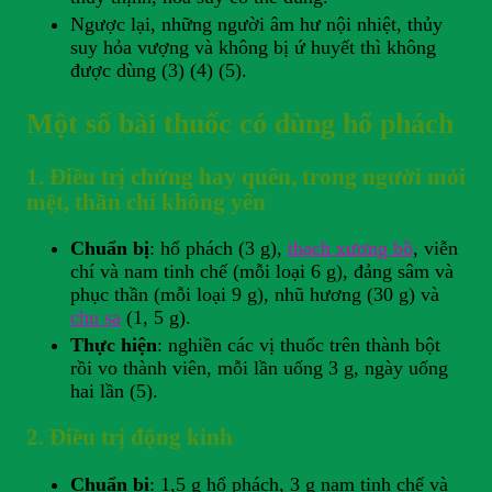
Ngược lại, những người âm hư nội nhiệt, thủy
suy hỏa vượng và không bị ứ huyết thì không
được dùng (3) (4) (5).
Một số bài thuốc có dùng hổ phách
1. Điều trị chứng hay quên, trong người mỏi
mệt, thần chí không yên
Chuẩn bị
: hổ phách (3 g),
thạch xương bồ
, viễn
chí và nam tinh chế (mỗi loại 6 g), đảng sâm và
phục thần (mỗi loại 9 g), nhũ hương (30 g) và
chu sa
(1, 5 g).
Thực hiện
: nghiền các vị thuốc trên thành bột
rồi vo thành viên, mỗi lần uống 3 g, ngày uống
hai lần (5).
2. Điều trị động kinh
Chuẩn bị
: 1,5 g hổ phách, 3 g nam tinh chế và