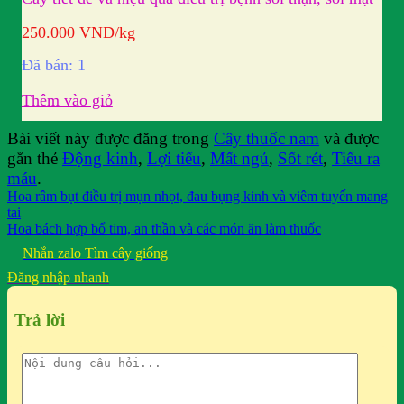
250.000
VND
/kg
Đã bán: 1
Thêm vào giỏ
Bài viết này được đăng trong
Cây thuốc nam
và được
gắn thẻ
Động kinh
,
Lợi tiểu
,
Mất ngủ
,
Sốt rét
,
Tiểu ra
máu
.
Hoa râm bụt điều trị mụn nhọt, đau bụng kinh và viêm tuyến mang
tai
Hoa bách hợp bổ tim, an thần và các món ăn làm thuốc
Nhắn zalo
Tìm cây giống
Đăng nhập nhanh
Trả lời