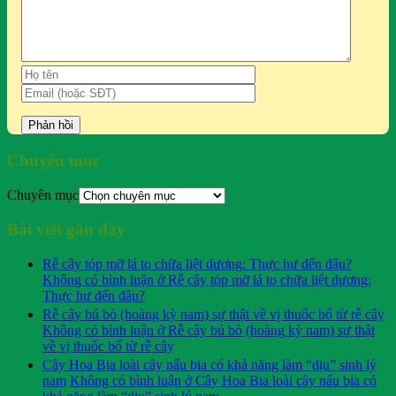
Chuyên mục
Chuyên mục
Bài viết gần đây
Rễ cây tóp mỡ lá to chữa liệt dương: Thực hư đến đâu?
Không có bình luận
ở Rễ cây tóp mỡ lá to chữa liệt dương:
Thực hư đến đâu?
Rễ cây bú bò (hoàng kỳ nam) sự thật về vị thuốc bổ từ rễ cây
Không có bình luận
ở Rễ cây bú bò (hoàng kỳ nam) sự thật
về vị thuốc bổ từ rễ cây
Cây Hoa Bia loài cây nấu bia có khả năng làm “dịu” sinh lý
nam
Không có bình luận
ở Cây Hoa Bia loài cây nấu bia có