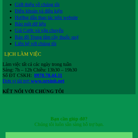
Giới thiệu về chúng tôi
Điều khoản và điều kiện
Hướng dẫn thao tác trên website
Bảo mật dữ liệu
Giá Cước và vận chuyển
Bản đồ Trung tâm cây thuốc quý
Liên hệ với chúng tôi
LỊCH LÀM VIỆC
Làm việc tất cả các ngày trong tuần
Sáng: 7h – 12h Chiều: 13h30 – 19h30
Số ĐT CSKH:
0978.78.44.11
Đơn vị tài trợ:
www.xexinh.net
KẾT NỐI VỚI CHÚNG TÔI
Bạn cần giúp đỡ?
Chúng tôi luôn sẵn sàng hỗ trợ bạn.