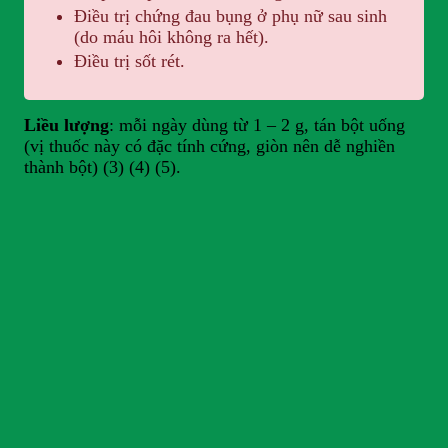
Điều trị chứng đau bụng ở phụ nữ sau sinh
(do máu hôi không ra hết).
Điều trị sốt rét.
Liều lượng
: mỗi ngày dùng từ 1 – 2 g, tán bột uống
(vị thuốc này có đặc tính cứng, giòn nên dễ nghiền
thành bột) (3) (4) (5).