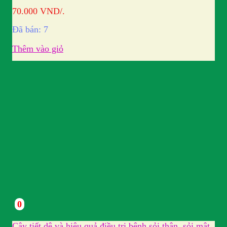
70.000
VND
/.
Đã bán: 7
Thêm vào giỏ
0
Cây tiết dê và hiệu quả điều trị bệnh sỏi thận, sỏi mật