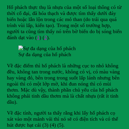
Hổ phách thực thụ là nhựa của một số loại thông có từ
thời cổ đại, đã hóa thạch và được tìm thấy dưới đáy
biển hoặc lẫn lộn trong các mỏ than (do trải qua quá
trình vùi lấp, kiến tạo). Trong một số trường hợp,
người ta cũng tìm thấy nó trên bờ biển do bị sóng biển
đánh dạt vào (
1
) (
2
).
Sự đa dạng của hổ phách
Về đặc điểm thì hổ phách là những cục to nhỏ không
đều, không tan trong nước, không có vị, có màu vàng
hay vàng đỏ, bên trong trong suốt lấp lánh nhưng bên
ngoài thì có một lớp mờ, khi đun nóng thì có mùi
thơm. Mặc dù vậy, thành phần chủ yếu của hổ phách
không phải tinh dầu thơm mà là chất nhựa (rất ít tinh
dầu).
Về đặc tính, người ta thấy rằng khi lấy hổ phách cọ
xát vào một mảnh vải thì nó sẽ có điện tích và có thể
hút được hạt cải (3) (4) (5).