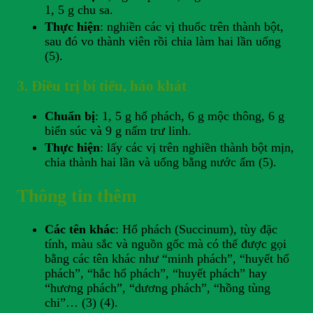
1, 5 g chu sa.
Thực hiện
: nghiền các vị thuốc trên thành bột,
sau đó vo thành viên rồi chia làm hai lần uống
(5).
3. Điều trị bí tiểu, háo khát
Chuẩn bị
: 1, 5 g hổ phách, 6 g mộc thông, 6 g
biển súc và 9 g nấm trư linh.
Thực hiện
: lấy các vị trên nghiền thành bột mịn,
chia thành hai lần và uống bằng nước ấm (5).
Thông tin thêm
Các tên khác
: Hổ phách (Succinum), tùy đặc
tính, màu sắc và nguồn gốc mà có thể được gọi
bằng các tên khác như “minh phách”, “huyết hổ
phách”, “hắc hổ phách”, “huyết phách” hay
“hương phách”, “dương phách”, “hồng tùng
chi”… (3) (4).