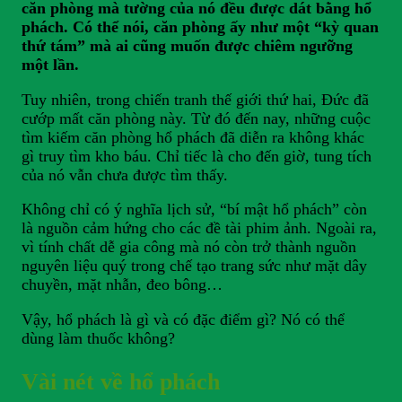
căn phòng mà tường của nó đều được dát bằng hổ
phách. Có thể nói, căn phòng ấy như một “kỳ quan
thứ tám” mà ai cũng muốn được chiêm ngưỡng
một lần.
Tuy nhiên, trong chiến tranh thế giới thứ hai, Đức đã
cướp mất căn phòng này. Từ đó đến nay, những cuộc
tìm kiếm căn phòng hổ phách đã diễn ra không khác
gì truy tìm kho báu. Chỉ tiếc là cho đến giờ, tung tích
của nó vẫn chưa được tìm thấy.
Không chỉ có ý nghĩa lịch sử, “bí mật hổ phách” còn
là nguồn cảm hứng cho các đề tài phim ảnh. Ngoài ra,
vì tính chất dễ gia công mà nó còn trở thành nguồn
nguyên liệu quý trong chế tạo trang sức như mặt dây
chuyền, mặt nhẫn, đeo bông…
Vậy, hổ phách là gì và có đặc điểm gì? Nó có thể
dùng làm thuốc không?
Vài nét về hổ phách