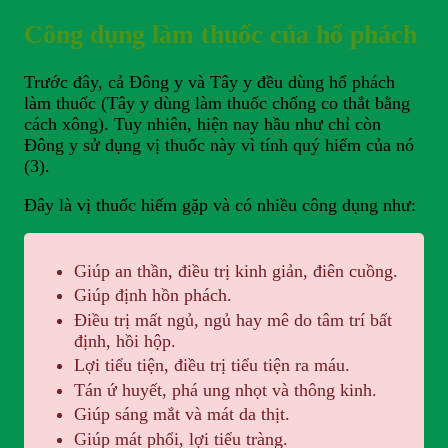
Công dụng làm thuốc của hổ phách
Trước đây, cả Đông y và Tây y đều dùng hổ phách
làm thuốc (Tây y dùng làm thuốc chống co thắt bằng
cách xông). Tuy nhiên, hiện nay hầu như chỉ còn
Đông y sử dụng vị thuốc này vì tính quý hiếm của nó
(3).
Đây là vị thuốc hiếm gặp và có nhiều công dụng như:
Giúp an thần, điều trị kinh giản, điên cuồng.
Giúp định hồn phách.
Điều trị mất ngủ, ngủ hay mê do tâm trí bất
định, hồi hộp.
Lợi tiểu tiện, điều trị tiểu tiện ra máu.
Tán ứ huyết, phá ung nhọt và thông kinh.
Giúp sáng mắt và mát da thịt.
Giúp mát phổi, lợi tiểu tràng.