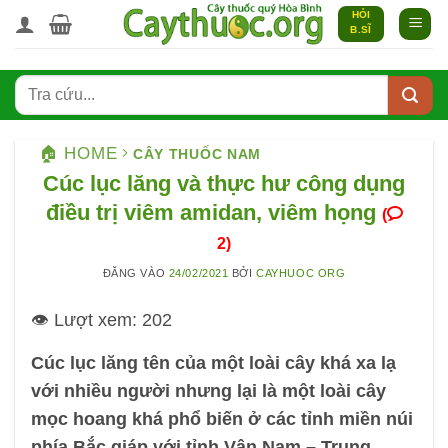
Bỏ
HỎI
B.SĨ
qua
nội
dung
🏠 HOME
CÂY THUỐC NAM
Cúc lục lăng và thực hư công dụng
điều trị viêm amidan, viêm họng
(
2)
ĐĂNG VÀO
24/02/2021
BỞI
CAYHUOC ORG
👁️ Lượt xem:
202
Cúc lục lăng tên của một loài cây khá xa lạ
với nhiều người nhưng lại là một loài cây
mọc hoang khá phổ biến ở các tỉnh miền núi
phía Bắc giáp với tỉnh Vân Nam – Trung