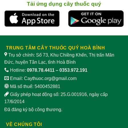
nam
tác
cách chế biến
Tải ứng dụng cây thuốc quý
dụng
và
giảm
lưu ý
sinh
khi
lý
sử
nam
dụng
TRUNG TÂM CÂY THUỐC QUÝ HOÀ BÌNH
Trụ sở chính: Số 73, Khu Chiềng Khến, Thị trấn Mãn
Đức, huyện Tân Lạc, tỉnh Hoà Bình
Hotline:
0978.78.4411
–
0353.972.191
Email:
Caythuoc.org@gmail.com
Mã số thuế: 5400452881
Giấy phép hoạt động số: 25.G.001916, ngày cấp
17/6/2014
Đã đăng ký bộ công thương.
VỀ CHÚNG TÔI