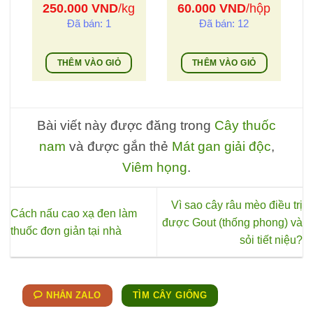
i
250.000
VND
/kg
60.000
VND
/hộp
Đã bán: 1
Đã bán: 12
THÊM VÀO GIỎ
THÊM VÀO GIỎ
Bài viết này được đăng trong
Cây thuốc
nam
và được gắn thẻ
Mát gan giải độc
,
Viêm họng
.
Vì sao cây râu mèo điều trị
Cách nấu cao xạ đen làm
được Gout (thống phong) và
thuốc đơn giản tại nhà
sỏi tiết niệu?
NHẮN ZALO
TÌM CÂY GIỐNG