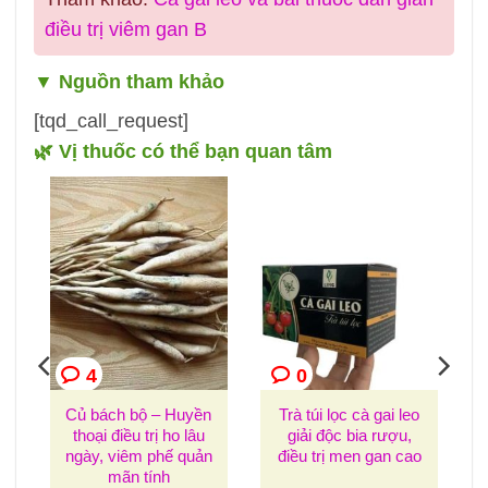
điều trị viêm gan B
▼
Nguồn tham khảo
[tqd_call_request]
🌿 Vị thuốc có thể bạn quan tâm
4
0
Củ bách bộ – Huyền
Trà túi lọc cà gai leo
thoại điều trị ho lâu
giải độc bia rượu,
ngày, viêm phế quản
điều trị men gan cao
mãn tính