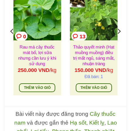
0
13
Rau má cây thuốc
Thảo quyết minh (Hạt
mát bổ, lợi sữa
muồng muồng) điều
nhưng cần lưu ý khi
trị mất ngủ, sáng mắt,
sử dụng
nhuận tràng
g
250.000
VND
/kg
150.000
VND
/kg
Đã bán: 1
THÊM VÀO GIỎ
THÊM VÀO GIỎ
Bài viết này được đăng trong
Cây thuốc
nam
và được gắn thẻ
Hạ sốt
,
Kiết lỵ
,
Lao