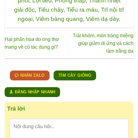
phổi
,
Lợi tiểu
,
Phong thấp
,
Thanh nhiệt
giải độc
,
Tiêu chảy
,
Tiểu ra máu
,
Trĩ nội trĩ
ngoại
,
Viêm bàng quang
,
Viêm dạ dày
.
Trái khóm, món tráng miệng
Hạt phấn hoa do ong thợ
giúp giảm dị ứng và cách
mang về có tác dụng gì?
làm trắng da
NHẮN ZALO
TÌM CÂY GIỐNG
ĐĂNG NHẬP NHANH
Trả lời