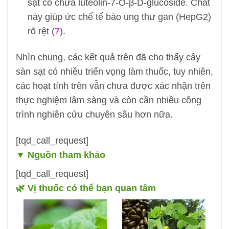
sạt có chứa luteolin-7-O-β-D-glucoside. Chất
này giúp ức chế tế bào ung thư gan (HepG2)
rõ rệt (
7
).
Nhìn chung, các kết quả trên đã cho thấy cây
sàn sạt có nhiều triển vọng làm thuốc, tuy nhiên,
các hoạt tính trên vẫn chưa được xác nhận trên
thực nghiệm lâm sàng và còn cần nhiều công
trình nghiên cứu chuyên sâu hơn nữa.
[tqd_call_request]
▼
Nguồn tham khảo
[tqd_call_request]
🌿 Vị thuốc có thể bạn quan tâm