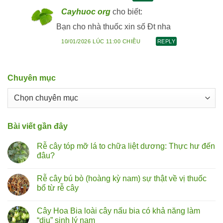
Cayhuoc org
cho biết:
Bạn cho nhà thuốc xin số Đt nha
10/01/2026 LÚC 11:00 CHIỀU
REPLY
Chuyên mục
Chuyên
mục
Bài viết gần đây
Rễ cây tóp mỡ lá to chữa liệt dương: Thực hư đến
đâu?
Không
có
Rễ cây bú bò (hoàng kỳ nam) sự thật về vị thuốc
bình
luận
bổ từ rễ cây
ở
Rễ
Không
cây
có
Cây Hoa Bia loài cây nấu bia có khả năng làm
tóp
bình
mỡ
luận
“dịu” sinh lý nam