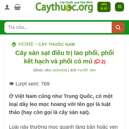
Bỏ
HỎI
B.SĨ
qua
nội
dung
🏠 HOME
CÂY THUỐC NAM
Cây sàn sạt điều trị lao phổi, phổi
kết hạch và phổi có mủ
(
2)
ĐĂNG VÀO
24/04/2021
BỞI
TUYẾT NHI
👁️ Lượt xem:
769
Ở Việt Nam cũng như Trung Quốc, có một
loại dây leo mọc hoang với tên gọi là luật
thảo (hay còn gọi là cây sàn sạt).
Loài này thường mọc quanh làng bản hoặc ven