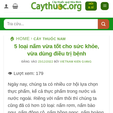
Bỏ
HỎI
B.SĨ
qua
nội
dung
🏠 HOME
CÂY THUỐC NAM
5 loại nấm vừa tốt cho sức khỏe,
vừa dùng điều trị bệnh
ĐĂNG VÀO
23/12/2022
BỞI
VIETNAM KIEN GIANG
👁️ Lượt xem:
179
Ngày nay, chúng ta có nhiều cơ hội lựa chọn
thực phẩm, kể cả thực phẩm trong nước và
nước ngoài. Riêng với nấm thôi thì chúng ta
cũng đã có hơn 10 loại: nấm rơm, nấm bào
ngư, nấm đông cô, nấm hồng ngọc, nấm hoàng