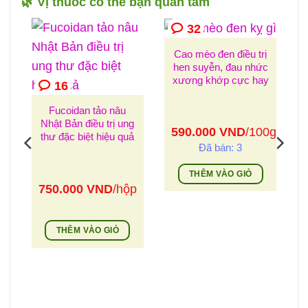
🌿 Vị thuốc có thể bạn quan tâm
32
Cao mèo đen điều trị
hen suyễn, đau nhức
xương khớp cực hay
16
Fucoidan tảo nâu
Nhật Bản điều trị ung
590.000
VND
/100g
thư đặc biệt hiệu quả
Đã bán: 3
n
THÊM VÀO GIỎ
750.000
VND
/hộp
THÊM VÀO GIỎ
g