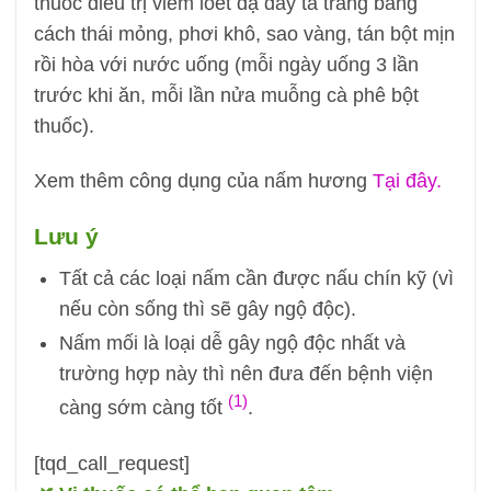
thuốc điều trị viêm loét dạ dày tá tràng bằng
cách thái mỏng, phơi khô, sao vàng, tán bột mịn
rồi hòa với nước uống (mỗi ngày uống 3 lần
trước khi ăn, mỗi lần nửa muỗng cà phê bột
thuốc).
Xem thêm công dụng của nấm hương
Tại đây.
Lưu ý
Tất cả các loại nấm cần được nấu chín kỹ (vì
nếu còn sống thì sẽ gây ngộ độc).
Nấm mối là loại dễ gây ngộ độc nhất và
trường hợp này thì nên đưa đến bệnh viện
(1)
càng sớm càng tốt
.
[tqd_call_request]