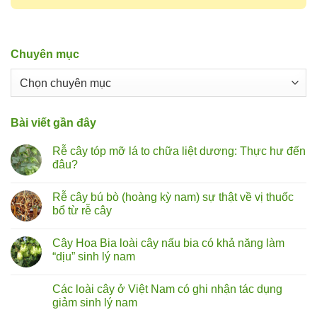
Chuyên mục
Chuyên
mục
Bài viết gần đây
Rễ cây tóp mỡ lá to chữa liệt dương: Thực hư đến
đâu?
Không
có
Rễ cây bú bò (hoàng kỳ nam) sự thật về vị thuốc
bình
luận
bổ từ rễ cây
ở
Rễ
Không
cây
có
Cây Hoa Bia loài cây nấu bia có khả năng làm
tóp
bình
mỡ
luận
“dịu” sinh lý nam
lá
ở
to
Rễ
Không
chữa
cây
có
Các loài cây ở Việt Nam có ghi nhận tác dụng
liệt
bú
bình
dương:
bò
luận
giảm sinh lý nam
Thực
(hoàng
ở
hư
kỳ
Cây