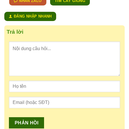
NHẮN ZALO
TÌM CÂY GIỐNG
ĐĂNG NHẬP NHANH
Trả lời