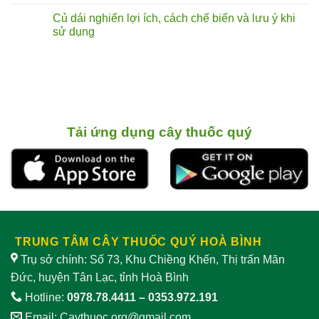
Không
đến
nam)
Hoa
có
Củ dái nghiến lợi ích, cách chế biến và lưu ý khi
đâu?
sự
Bia
bình
thật
loài
luận
sử dụng
về
cây
ở
vị
nấu
Các
Không
thuốc
bia
loài
có
bổ
có
cây
bình
từ
khả
ở
luận
rễ
năng
Việt
ở
cây
làm
Nam
Củ
“dịu”
có
dái
sinh
ghi
nghiến
lý
nhận
lợi ích,
nam
tác
cách chế biến
Tải ứng dụng cây thuốc quý
dụng
và
giảm
lưu ý
sinh
khi
lý
sử
nam
dụng
TRUNG TÂM CÂY THUỐC QUÝ HOÀ BÌNH
Trụ sở chính: Số 73, Khu Chiềng Khến, Thị trấn Mãn
Đức, huyện Tân Lạc, tỉnh Hoà Bình
Hotline:
0978.78.4411
–
0353.972.191
Email:
Caythuoc.org@gmail.com