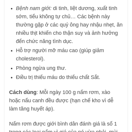
Bệnh nam giới:
di tinh, liệt dương, xuất tinh
sớm, tiểu không tự chủ… Các bệnh này
thường gặp ở các quý ông hay nhậu nhẹt, ăn
nhiều thịt khiến cho thận suy và ảnh hưởng
đến chức năng tình dục.
Hỗ trợ người mỡ máu cao (giúp giảm
cholesterol).
Phòng ngừa ung thư.
Điều trị thiếu máu do thiếu chất Sắt.
Cách dùng
: Mỗi ngày 100 g nấm rơm, xào
hoặc nấu canh đều được (hạn chế kho vì dễ
làm tăng huyết áp).
Nấm rơm được giới bình dân đánh giá là số 1
trong các loại nấm vì giá của nó vừa phải, mùi